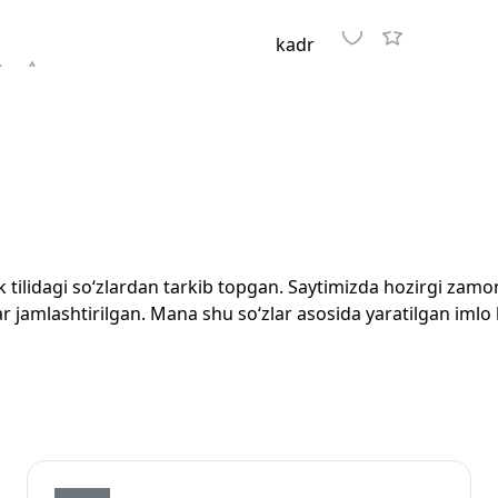
kadr
zbek tilidagi so‘zlardan tarkib topgan. Saytimizda hozirgi za
 jamlashtirilgan. Mana shu so‘zlar asosida yaratilgan imlo lug