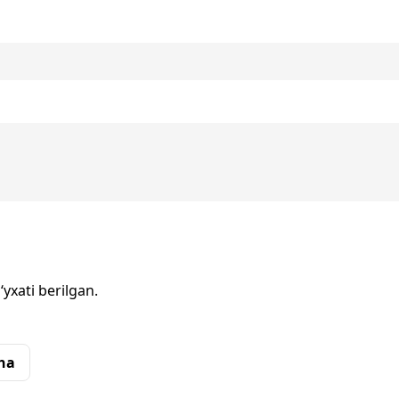
‘yxati berilgan.
cha