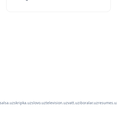
salsa.uz
skripka.uz
slovo.uz
television.uz
vatt.uz
iboralar.uz
resumes.u