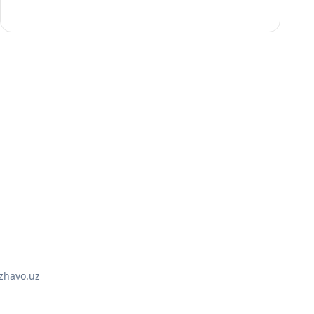
z
havo.uz