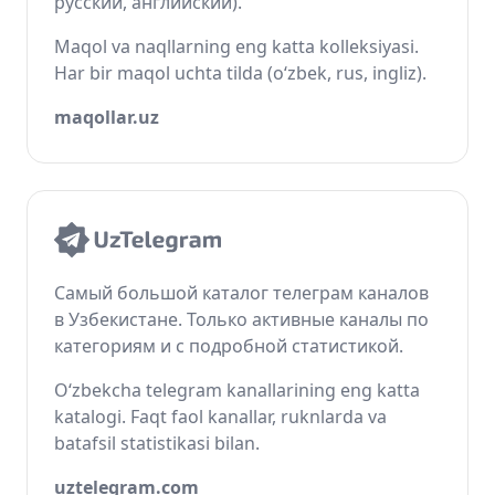
русский, английский).
Maqol va naqllarning eng katta kolleksiyasi.
Har bir maqol uchta tilda (o‘zbek, rus, ingliz).
maqollar.uz
Самый большой каталог телеграм каналов
в Узбекистане. Только активные каналы по
категориям и с подробной статистикой.
O‘zbekcha telegram kanallarining eng katta
katalogi. Faqt faol kanallar, ruknlarda va
batafsil statistikasi bilan.
uztelegram.com