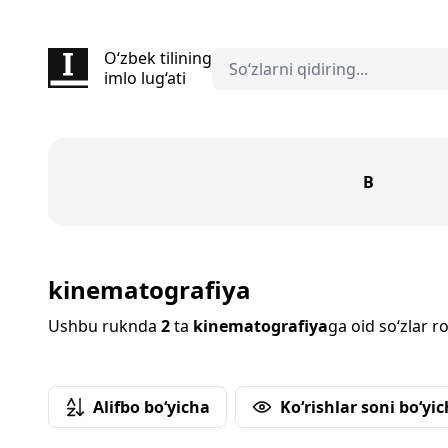
O‘zbek tilining
imlo lug‘ati
B
kinematografiya
Ushbu ruknda
2
ta
kinematografiya
ga oid so‘zlar ro
Alifbo bo‘yicha
Ko‘rishlar soni bo‘yi