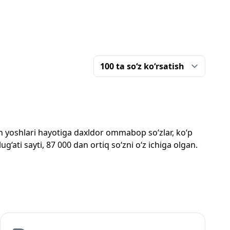
mon yoshlari hayotiga daxldor ommabop so‘zlar, ko‘p
‘ati sayti, 87 000 dan ortiq so‘zni o‘z ichiga olgan.