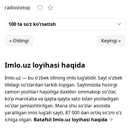
radioizotop
« Oldingi
Keyingi »
Imlo.uz loyihasi haqida
Imlo.uz — bu o‘zbek tilining imlo lug‘atidir. Sayt o‘zbek
tilidagi so‘zlardan tarkib topgan. Saytimizda hozirgi
zamon yoshlari hayotiga daxldor ommabop so‘zlar,
ko‘p marotaba va qayta-qayta xato bilan yoziladigan
so‘zlar jamlashtirilgan. Mana shu so‘zlar asosida
yaratilgan imlo lug‘ati sayti, 87 000 dan ortiq so‘zni o‘z
ichiga olgan.
Batafsil Imlo.uz loyihasi haqida