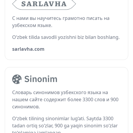
С нами вы научитесь грамотно писать на
узбекском языке.
O‘zbek tilida savodli yozishni biz bilan boshlang.
sarlavha.com
Словарь синонимов узбекского языка на
нашем сайте содержит более 3300 слов и 900
синонимов.
O‘zbek tilining sinonimlar lug‘ati. Saytda 3300
tadan ortiq so‘zlar, 900 ga yaqin sinonim so‘zlar
to‘plamiga jamlangan.