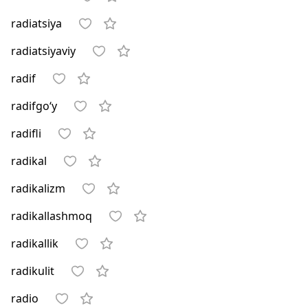
radiatsiya
radiatsiyaviy
radif
radifgo‘y
radifli
radikal
radikalizm
radikallashmoq
radikallik
radikulit
radio