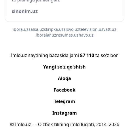
sinonim.uz
ibora.uz
salsa.uz
skripka.uz
slovo.uz
television.uz
vatt.uz
iboralar.uz
resumes.uz
havo.uz
Imlo.uz saytining bazasida jami
87 110
ta so‘z bor
Yangi so‘z qo‘shish
Aloqa
Facebook
Telegram
Instagram
© Imlo.uz — O‘zbek tilining imlo lug‘ati, 2014–2026