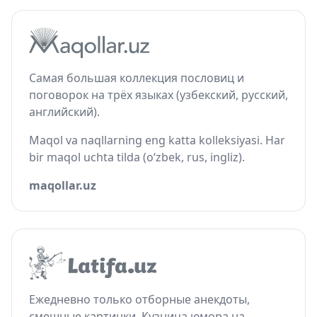
Самая большая коллекция пословиц и
поговорок на трёх языках (узбекский, русский,
английский).
Maqol va naqllarning eng katta kolleksiyasi. Har
bir maqol uchta tilda (o‘zbek, rus, ingliz).
maqollar.uz
Ежедневно только отборные анекдоты,
смешные картинки. Кузница юмора на