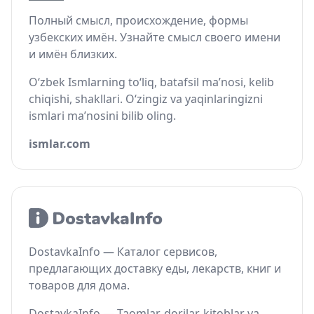
Полный смысл, происхождение, формы
узбекских имён. Узнайте смысл своего имени
и имён близких.
O‘zbek Ismlarning to‘liq, batafsil ma’nosi, kelib
chiqishi, shakllari. O‘zingiz va yaqinlaringizni
ismlari ma’nosini bilib oling.
ismlar.com
DostavkaInfo — Каталог сервисов,
предлагающих доставку еды, лекарств, книг и
товаров для дома.
DostavkaInfo — Taomlar, dorilar, kitoblar va