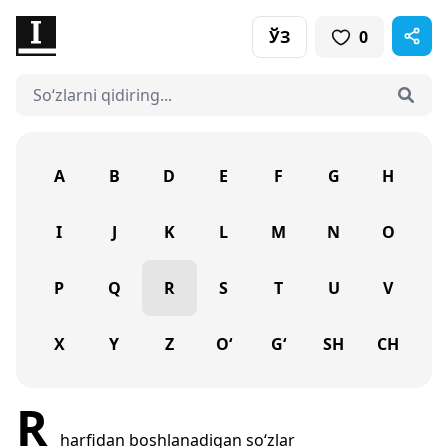
ЎЗ
0
A
B
D
E
F
G
H
I
J
K
L
M
N
O
P
Q
R
S
T
U
V
X
Y
Z
O‘
G‘
SH
CH
R
harfidan boshlanadigan so‘zlar