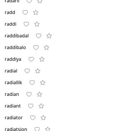
radarli
radd
raddi
raddibadal
raddibalo
raddiya
radial
radiallik
radian
radiant
radiator
radiatsion