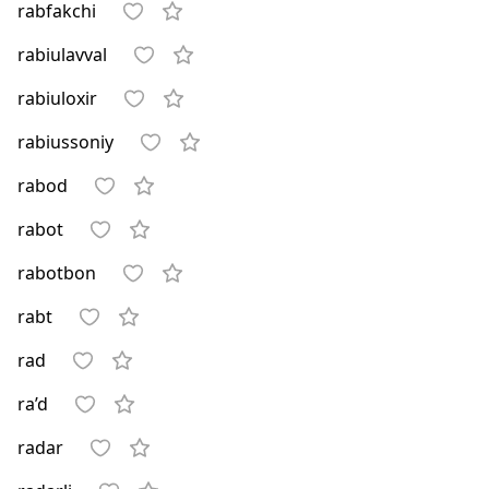
rabfakchi
rabiulavval
rabiuloxir
rabiussoniy
rabod
rabot
rabotbon
rabt
rad
ra’d
radar