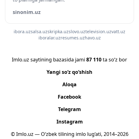
sinonim.uz
ibora.uz
salsa.uz
skripka.uz
slovo.uz
television.uz
vatt.uz
iboralar.uz
resumes.uz
havo.uz
Imlo.uz saytining bazasida jami
87 110
ta so‘z bor
Yangi so‘z qo‘shish
Aloqa
Facebook
Telegram
Instagram
© Imlo.uz — O‘zbek tilining imlo lug‘ati, 2014–2026