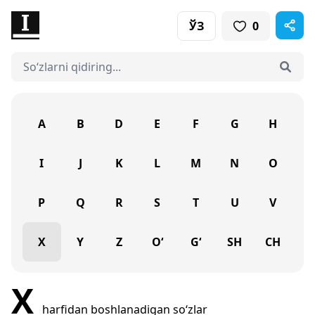
ЎЗ
0
A
B
D
E
F
G
H
I
J
K
L
M
N
O
P
Q
R
S
T
U
V
X
Y
Z
O‘
G‘
SH
CH
X
harfidan boshlanadigan so‘zlar