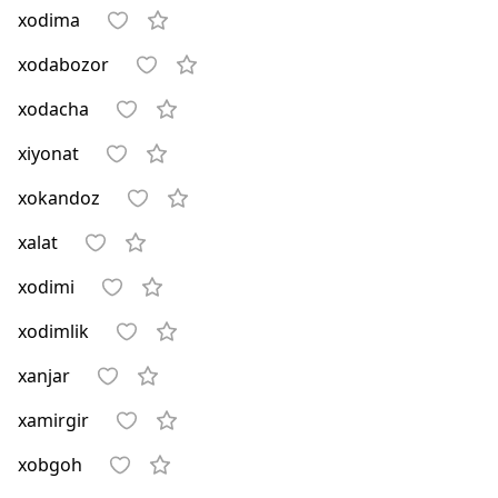
xodima
xodabozor
xodacha
xiyonat
xokandoz
xalat
xodimi
xodimlik
xanjar
xamirgir
xobgoh