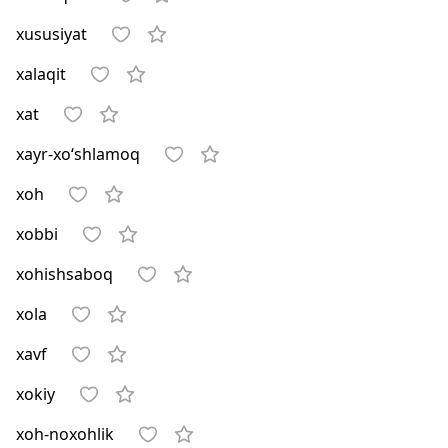
xususiyat
xalaqit
xat
xayr-xo‘shlamoq
xoh
xobbi
xohishsaboq
xola
xavf
xokiy
xoh-noxohlik