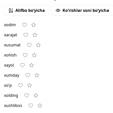
Alifbo bo‘yicha
Ko‘rishlar soni bo‘yicha
xodim
xarajat
xusumat
xohish
xayol
xumday
xo‘p
xolding
xushlibos