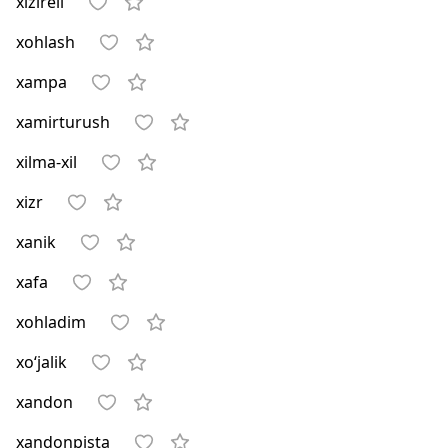
xizireli
xohlash
xampa
xamirturush
xilma-xil
xizr
xanik
xafa
xohladim
xo‘jalik
xandon
xandonpista