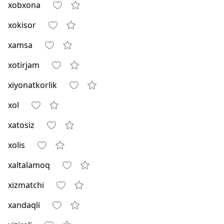
xobxona
xokisor
xamsa
xotirjam
xiyonatkorlik
xol
xatosiz
xolis
xaltalamoq
xizmatchi
xandaqli