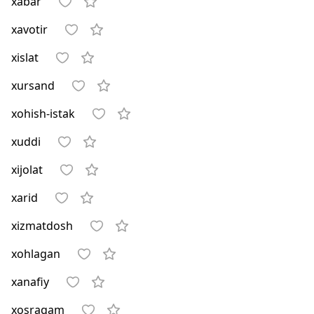
xabar
xavotir
xislat
xursand
xohish-istak
xuddi
xijolat
xarid
xizmatdosh
xohlagan
xanafiy
xosraqam