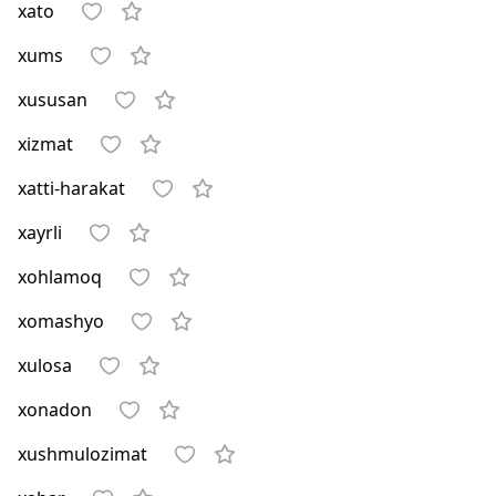
xato
xums
xususan
xizmat
xatti-harakat
xayrli
xohlamoq
xomashyo
xulosa
xonadon
xushmulozimat