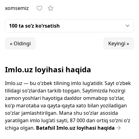
xomsemiz
« Oldingi
Keyingi »
Imlo.uz loyihasi haqida
Imlo.uz — bu o‘zbek tilining imlo lug‘atidir. Sayt o‘zbek
tilidagi so‘zlardan tarkib topgan. Saytimizda hozirgi
zamon yoshlari hayotiga daxldor ommabop so‘zlar,
ko‘p marotaba va qayta-qayta xato bilan yoziladigan
so‘zlar jamlashtirilgan. Mana shu so‘zlar asosida
yaratilgan imlo lug‘ati sayti, 87 000 dan ortiq so‘zni o‘z
ichiga olgan.
Batafsil Imlo.uz loyihasi haqida