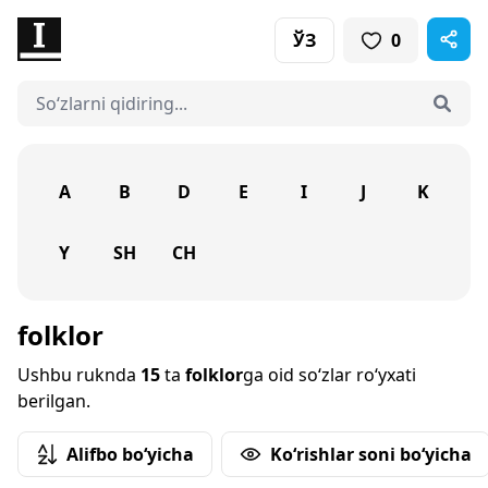
ЎЗ
0
A
B
D
E
I
J
K
Y
SH
CH
folklor
Ushbu ruknda
15
ta
folklor
ga oid so‘zlar ro‘yxati
berilgan.
Alifbo bo‘yicha
Ko‘rishlar soni bo‘yicha