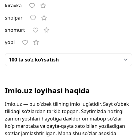
kiravka
sholpar
shomurt
yobi
Imlo.uz loyihasi haqida
Imlo.uz — bu o‘zbek tilining imlo lug‘atidir. Sayt o‘zbek
tilidagi so‘zlardan tarkib topgan. Saytimizda hozirgi
zamon yoshlari hayotiga daxldor ommabop so‘zlar,
ko‘p marotaba va qayta-qayta xato bilan yoziladigan
so‘zlar jamlashtirilgan. Mana shu so‘zlar asosida