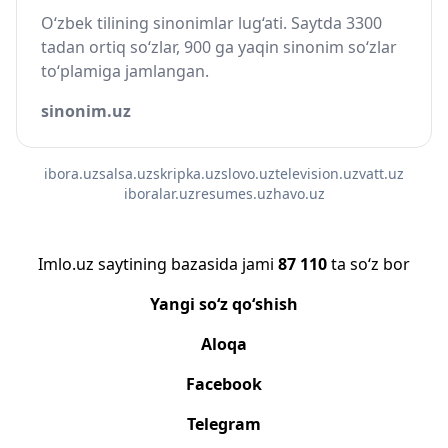
O‘zbek tilining sinonimlar lug‘ati. Saytda 3300
tadan ortiq so‘zlar, 900 ga yaqin sinonim so‘zlar
to‘plamiga jamlangan.
sinonim.uz
ibora.uz
salsa.uz
skripka.uz
slovo.uz
television.uz
vatt.uz
iboralar.uz
resumes.uz
havo.uz
Imlo.uz saytining bazasida jami
87 110
ta so‘z bor
Yangi so‘z qo‘shish
Aloqa
Facebook
Telegram