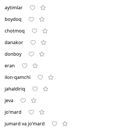
aytimlar
boydoq
chotmoq
danakor
donboy
eran
ilon-qamchi
jahaldiriq
jeva
jo‘mard
jumard va jo‘mard