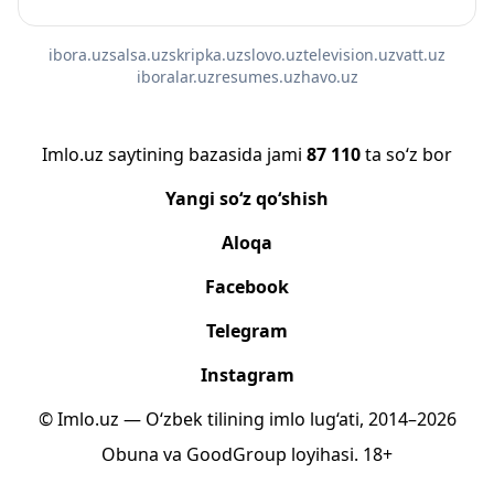
ibora.uz
salsa.uz
skripka.uz
slovo.uz
television.uz
vatt.uz
iboralar.uz
resumes.uz
havo.uz
Imlo.uz saytining bazasida jami
87 110
ta so‘z bor
Yangi so‘z qo‘shish
Aloqa
Facebook
Telegram
Instagram
© Imlo.uz — O‘zbek tilining imlo lug‘ati, 2014–2026
Obuna
va
GoodGroup
loyihasi.
18+