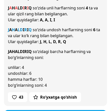
J
A
H
A
L
D
I
R
I
Q
so‘zida unli harflarning soni
4
ta va
ular qizil rang bilan belgilangan.
Ular quyidagilar:
A, A, I, I
J
A
H
A
L
D
I
R
I
Q
so‘zida undosh harflarning soni
6
ta
va ular ko‘k rang bilan belgilangan.
Ular quyidagilar:
J, H, L, D, R, Q
JAHALDIRIQ
so‘zidagi barcha harflarning va
bo‘g‘inlarning soni:
unlilar: 4
undoshlar: 6
hamma harflar: 10
bo‘g‘inlarning soni: 4
43
Ro‘yxatga qo‘shish