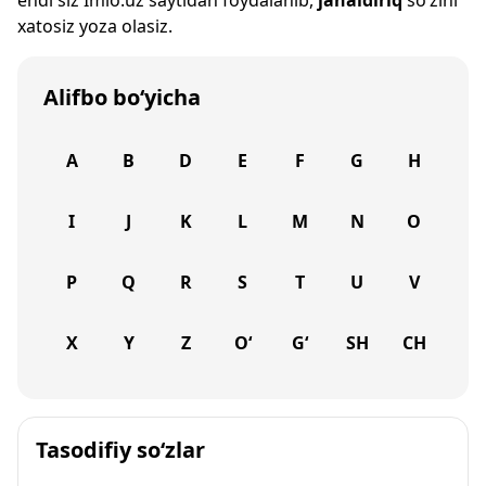
endi siz
Imlo.uz
saytidan foydalanib,
jahaldiriq
so‘zini
xatosiz yoza olasiz.
Alifbo bo‘yicha
A
B
D
E
F
G
H
I
J
K
L
M
N
O
P
Q
R
S
T
U
V
X
Y
Z
O‘
G‘
SH
CH
Tasodifiy so‘zlar