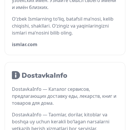
узбекских имён. Узнайте смысл своего имени
и имён близких.
O‘zbek Ismlarning to‘liq, batafsil ma’nosi, kelib
chiqishi, shakllari. O‘zingiz va yaqinlaringizni
ismlari ma’nosini bilib oling.
ismlar.com
DostavkaInfo — Каталог сервисов,
предлагающих доставку еды, лекарств, книг и
товаров для дома.
DostavkaInfo — Taomlar, dorilar, kitoblar va
boshqa uy uchun kerakli bo‘lagan narsalarni
yetkazib berish xizmatlari bor servislar.