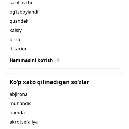
sakillovchi
og‘izboylandi
qushdek
kalsiy
pirra
dikarion
Hammasini ko‘rish
Ko‘p xato qilinadigan so‘zlar
abjirona
muhandis
hamda
akrotsefaliya