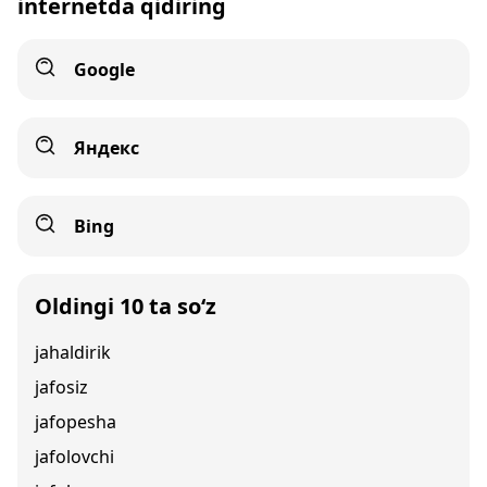
internetda qidiring
Google
Яндекс
Bing
Oldingi 10 ta so‘z
jahaldirik
jafosiz
jafopesha
jafolovchi