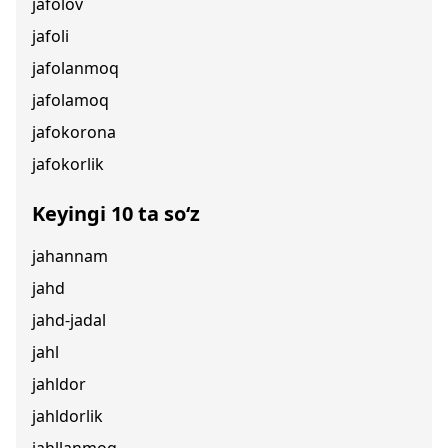
jafolov
jafoli
jafolanmoq
jafolamoq
jafokorona
jafokorlik
Keyingi 10 ta so‘z
jahannam
jahd
jahd-jadal
jahl
jahldor
jahldorlik