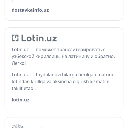
dostavkainfo.uz
Lotin.uz — поможет транслитерировать с
узбекской кириллицы на латиницу и обратно.
Легко!
Lotin.uz — foydalanuvchilarga berilgan matnni
lotindan kirillga va aksincha o‘girish xizmatini
taklif etadi.
lotin.uz