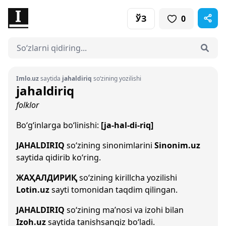
ЎЗ
0
Imlo.uz
saytida
jahaldiriq
so‘zining yozilishi
jahaldiriq
folklor
Bo‘g‘inlarga bo‘linishi:
[ja-hal-di-riq]
JAHALDIRIQ
so‘zining sinonimlarini
Sinonim.uz
saytida qidirib ko‘ring.
ЖАҲАЛДИРИҚ
so‘zining kirillcha yozilishi
Lotin.uz
sayti tomonidan taqdim qilingan.
JAHALDIRIQ
so‘zining ma’nosi va izohi bilan
Izoh.uz
saytida tanishsangiz bo‘ladi.