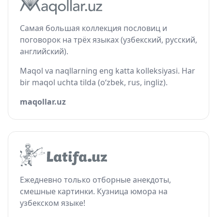
Самая большая коллекция пословиц и
поговорок на трёх языках (узбекский, русский,
английский).
Maqol va naqllarning eng katta kolleksiyasi. Har
bir maqol uchta tilda (o‘zbek, rus, ingliz).
maqollar.uz
Ежедневно только отборные анекдоты,
смешные картинки. Кузница юмора на
узбекском языке!