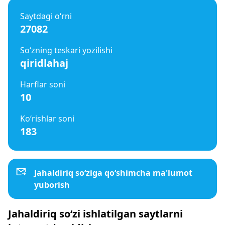
Saytdagi o‘rni
27082
So‘zning teskari yozilishi
qiridlahaj
Harflar soni
10
Ko‘rishlar soni
183
Jahaldiriq so‘ziga qo‘shimcha ma'lumot
yuborish
Jahaldiriq so‘zi ishlatilgan saytlarni