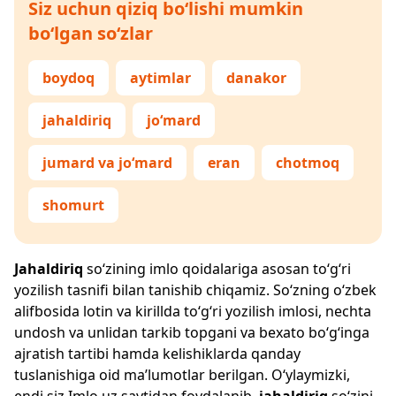
Siz uchun qiziq bo‘lishi mumkin
bo‘lgan so‘zlar
boydoq
aytimlar
danakor
jahaldiriq
jo‘mard
jumard va jo‘mard
eran
chotmoq
shomurt
Jahaldiriq
so‘zining imlo qoidalariga asosan to‘g‘ri
yozilish tasnifi bilan tanishib chiqamiz. So‘zning o‘zbek
alifbosida lotin va kirillda to‘g‘ri yozilish imlosi, nechta
undosh va unlidan tarkib topgani va bexato bo‘g‘inga
ajratish tartibi hamda kelishiklarda qanday
tuslanishiga oid ma’lumotlar berilgan. O‘ylaymizki,