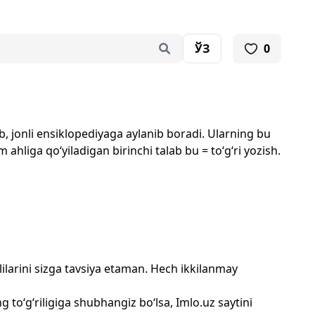
ЎЗ
0
b, jonli ensiklopediyaga aylanib boradi. Ularning bu
 ahliga qo‘yiladigan birinchi talab bu = to‘g‘ri yozish.
ilarini sizga tavsiya etaman. Hech ikkilanmay
 to‘g‘riligiga shubhangiz bo‘lsa, Imlo.uz saytini