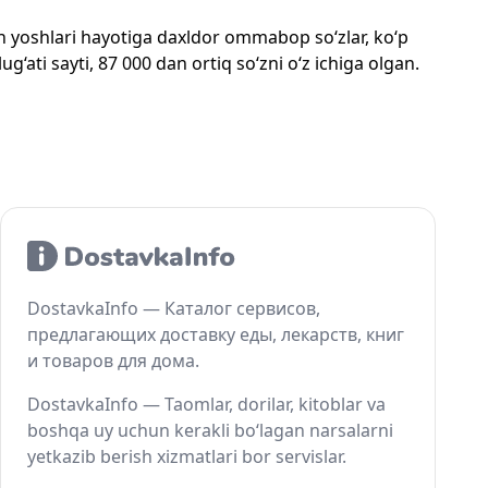
mon yoshlari hayotiga daxldor ommabop so‘zlar, ko‘p
‘ati sayti, 87 000 dan ortiq so‘zni o‘z ichiga olgan.
DostavkaInfo — Каталог сервисов,
предлагающих доставку еды, лекарств, книг
и товаров для дома.
DostavkaInfo — Taomlar, dorilar, kitoblar va
boshqa uy uchun kerakli bo‘lagan narsalarni
yetkazib berish xizmatlari bor servislar.