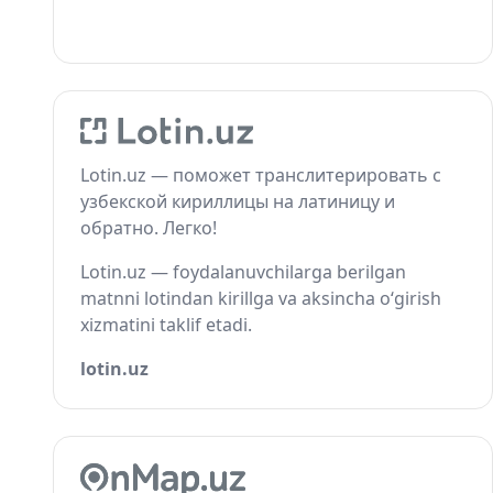
Lotin.uz — поможет транслитерировать с
узбекской кириллицы на латиницу и
обратно. Легко!
Lotin.uz — foydalanuvchilarga berilgan
matnni lotindan kirillga va aksincha o‘girish
xizmatini taklif etadi.
lotin.uz