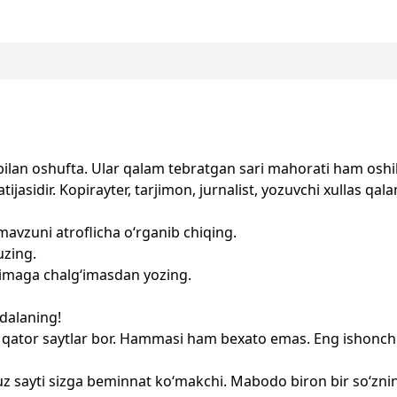
ri bilan oshufta. Ular qalam tebratgan sari mahorati ham oshi
jasidir. Kopirayter, tarjimon, jurnalist, yozuvchi xullas qalam
avzuni atroflicha o‘rganib chiqing.
uzing.
 nimaga chalg‘imasdan yozing.
dalaning!
r qator saytlar bor. Hammasi ham bexato emas. Eng ishonchl
uz sayti sizga beminnat ko‘makchi. Mabodo biron bir so‘zning