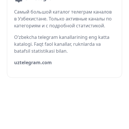
Самый большой каталог телеграм каналов
в Узбекистане. Только активные каналы по
категориям и с подробной статистикой.
O‘zbekcha telegram kanallarining eng katta
katalogi. Faqt faol kanallar, ruknlarda va
batafsil statistikasi bilan.
uztelegram.com