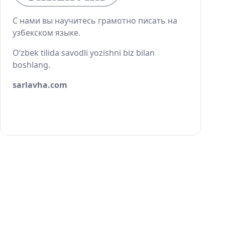
С нами вы научитесь грамотно писать на
узбекском языке.
O‘zbek tilida savodli yozishni biz bilan
boshlang.
sarlavha.com