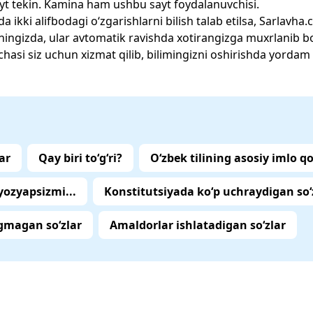
yt tekin. Kamina ham ushbu sayt foydalanuvchisi.
rda ikki alifbodagi o‘zgarishlarni bilish talab etilsa, Sarlavh
rganingizda, ular avtomatik ravishda xotirangizga muxrlanib 
asi siz uchun xizmat qilib, bilimingizni oshirishda yordam 
ar
Qay biri to‘g‘ri?
O‘zbek tilining asosiy imlo qo
ozyapsizmi...
Konstitutsiyada ko‘p uchraydigan so‘
gmagan so‘zlar
Amaldorlar ishlatadigan so‘zlar