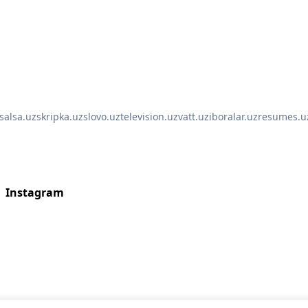
salsa.uz
skripka.uz
slovo.uz
television.uz
vatt.uz
iboralar.uz
resumes.u
Instagram