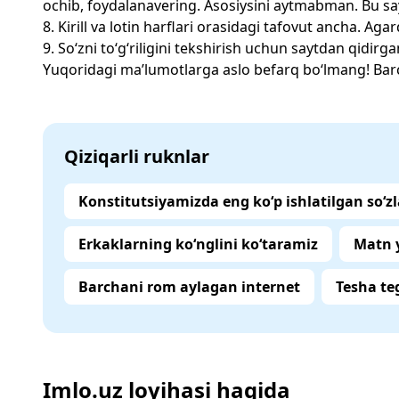
ochib, foydalanavering. Asosiysini aytmabman. Bu sa
8. Kirill va lotin harflari orasidagi tafovut ancha. Aga
9. So‘zni to‘g‘riligini tekshirish uchun saytdan qidi
Yuqoridagi ma’lumotlarga aslo befarq bo‘lmang! Barch
Qiziqarli ruknlar
Konstitutsiyamizda eng ko‘p ishlatilgan so‘zl
Erkaklarning ko‘nglini ko‘taramiz
Matn y
Barchani rom aylagan internet
Tesha te
Imlo.uz loyihasi haqida