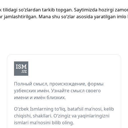
zbek tilidagi so‘zlardan tarkib topgan. Saytimizda hozirgi za
 jamlashtirilgan. Mana shu so‘zlar asosida yaratilgan imlo lug
Полный смысл, происхождение, формы
узбекских имён. Узнайте смысл своего
имени и имён близких.
O‘zbek Ismlarning to‘liq, batafsil ma’nosi, kelib
chiqishi, shakllari. O‘zingiz va yaqinlaringizni
ismlari ma’nosini bilib oling.