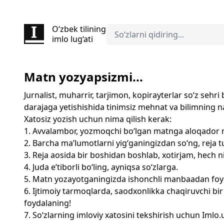
O‘zbek tilining
imlo lug‘ati
Matn yozyapsizmi...
Jurnalist, muharrir, tarjimon, kopirayterlar so‘z seh
darajaga yetishishida tinimsiz mehnat va bilimning nati
Xatosiz yozish uchun nima qilish kerak:
1. Avvalambor, yozmoqchi bo‘lgan matnga aloqador m
2. Barcha ma’lumotlarni yig‘ganingizdan so‘ng, reja t
3. Reja aosida bir boshidan boshlab, xotirjam, hech
4. Juda e’tiborli bo‘ling, ayniqsa so‘zlarga.
5. Matn yozayotganingizda ishonchli manbaadan foy
6. Ijtimoiy tarmoqlarda, saodxonlikka chaqiruvchi bi
foydalaning!
7. So‘zlarning imloviy xatosini tekshirish uchun Imlo.