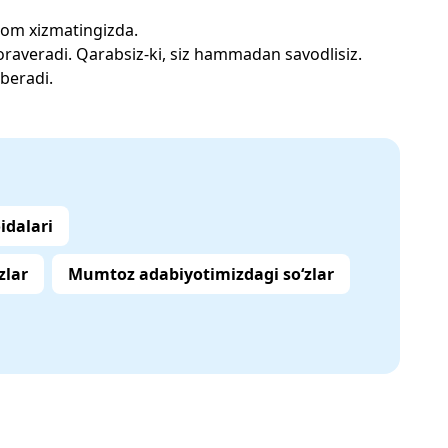
a.com xizmatingizda.
boraveradi. Qarabsiz-ki, siz hammadan savodlisiz.
beradi.
idalari
zlar
Mumtoz adabiyotimizdagi so‘zlar