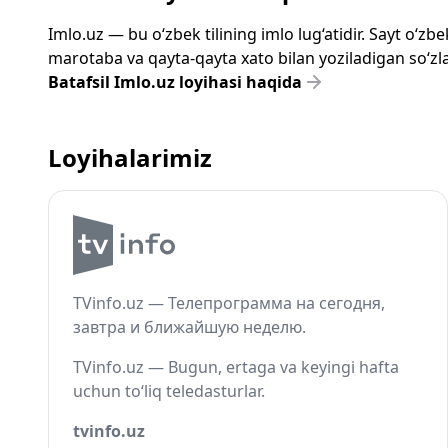
Imlo.uz — bu o‘zbek tilining imlo lug‘atidir. Sayt o‘
marotaba va qayta-qayta xato bilan yoziladigan so‘zlar
Batafsil Imlo.uz loyihasi haqida
Loyihalarimiz
TVinfo.uz — Телепрограмма на сегодня,
завтра и ближайшую неделю.
TVinfo.uz — Bugun, ertaga va keyingi hafta
uchun to‘liq teledasturlar.
tvinfo.uz