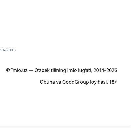
z
havo.uz
© Imlo.uz — O‘zbek tilining imlo lug‘ati, 2014–2026
Obuna
va
GoodGroup
loyihasi.
18+