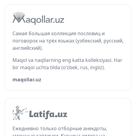
Самая большая коллекция пословиц и
поговорок на трёх языках (узбекский, русский,
английский).
Maqol va naqllarning eng katta kolleksiyasi. Har
bir maqol uchta tilda (o‘zbek, rus, ingliz).
maqollar.uz
Ежедневно только отборные анекдоты,
смешные картинки. Кузница юмора на