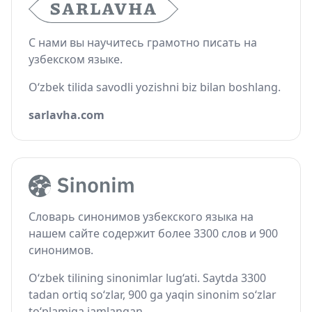
С нами вы научитесь грамотно писать на
узбекском языке.
O‘zbek tilida savodli yozishni biz bilan boshlang.
sarlavha.com
Словарь синонимов узбекского языка на
нашем сайте содержит более 3300 слов и 900
синонимов.
O‘zbek tilining sinonimlar lug‘ati. Saytda 3300
tadan ortiq so‘zlar, 900 ga yaqin sinonim so‘zlar
to‘plamiga jamlangan.