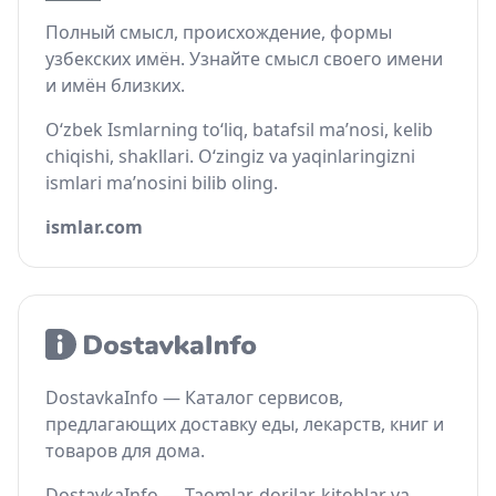
Полный смысл, происхождение, формы
узбекских имён. Узнайте смысл своего имени
и имён близких.
O‘zbek Ismlarning to‘liq, batafsil ma’nosi, kelib
chiqishi, shakllari. O‘zingiz va yaqinlaringizni
ismlari ma’nosini bilib oling.
ismlar.com
DostavkaInfo — Каталог сервисов,
предлагающих доставку еды, лекарств, книг и
товаров для дома.
DostavkaInfo — Taomlar, dorilar, kitoblar va