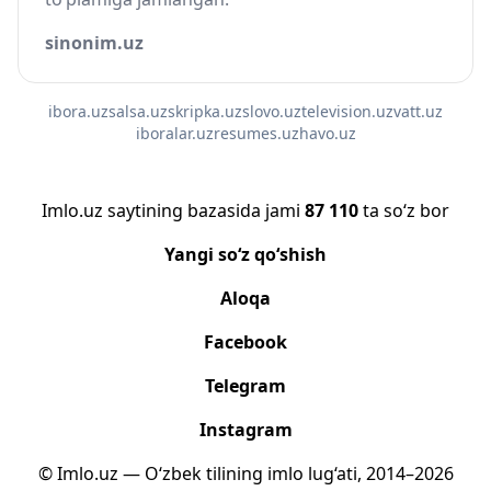
sinonim.uz
ibora.uz
salsa.uz
skripka.uz
slovo.uz
television.uz
vatt.uz
iboralar.uz
resumes.uz
havo.uz
Imlo.uz saytining bazasida jami
87 110
ta so‘z bor
Yangi so‘z qo‘shish
Aloqa
Facebook
Telegram
Instagram
© Imlo.uz — O‘zbek tilining imlo lug‘ati, 2014–2026