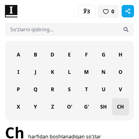
ЎЗ
0
A
B
D
E
F
G
H
I
J
K
L
M
N
O
P
Q
R
S
T
U
V
X
Y
Z
O‘
G‘
SH
CH
Ch
harfidan boshlanadigan so‘zlar