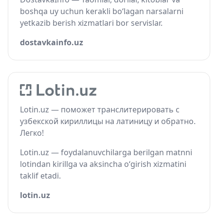
boshqa uy uchun kerakli bo‘lagan narsalarni
yetkazib berish xizmatlari bor servislar.
dostavkainfo.uz
Lotin.uz — поможет транслитерировать с
узбекской кириллицы на латиницу и обратно.
Легко!
Lotin.uz — foydalanuvchilarga berilgan matnni
lotindan kirillga va aksincha o‘girish xizmatini
taklif etadi.
lotin.uz