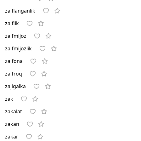
zaiflanganlik
zaiflik
zaifmijoz
zaifmijozlik
zaifona
zaifroq
zajigalka
zak
zakalat
zakan
zakar