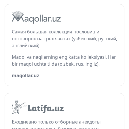
Самая большая коллекция пословиц и
поговорок на трёх языках (узбекский, русский,
английский).
Maqol va naqllarning eng katta kolleksiyasi. Har
bir maqol uchta tilda (o‘zbek, rus, ingliz).
maqollar.uz
Ежедневно только отборные анекдоты,
смешные картинки. Кузница юмора на