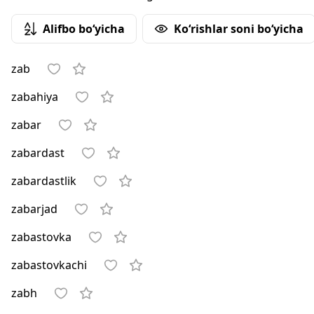
Alifbo bo‘yicha
Ko‘rishlar soni bo‘yicha
zab
zabahiya
zabar
zabardast
zabardastlik
zabarjad
zabastovka
zabastovkachi
zabh