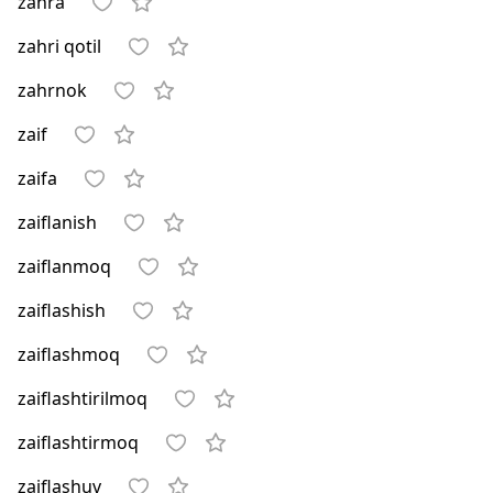
zahra
zahri qotil
zahrnok
zaif
zaifa
zaiflanish
zaiflanmoq
zaiflashish
zaiflashmoq
zaiflashtirilmoq
zaiflashtirmoq
zaiflashuv