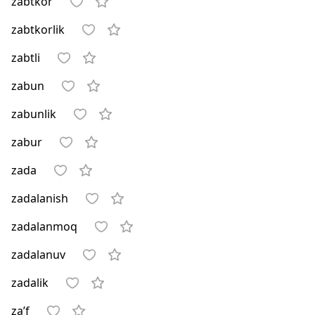
zabtkor
zabtkorlik
zabtli
zabun
zabunlik
zabur
zada
zadalanish
zadalanmoq
zadalanuv
zadalik
za’f