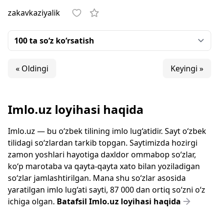
zakavkaziyalik
« Oldingi
Keyingi »
Imlo.uz loyihasi haqida
Imlo.uz — bu o‘zbek tilining imlo lug‘atidir. Sayt o‘zbek
tilidagi so‘zlardan tarkib topgan. Saytimizda hozirgi
zamon yoshlari hayotiga daxldor ommabop so‘zlar,
ko‘p marotaba va qayta-qayta xato bilan yoziladigan
so‘zlar jamlashtirilgan. Mana shu so‘zlar asosida
yaratilgan imlo lug‘ati sayti, 87 000 dan ortiq so‘zni o‘z
ichiga olgan.
Batafsil Imlo.uz loyihasi haqida