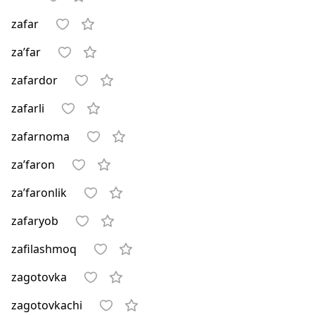
zafar
za’far
zafardor
zafarli
zafarnoma
za’faron
za’faronlik
zafaryob
zafilashmoq
zagotovka
zagotovkachi