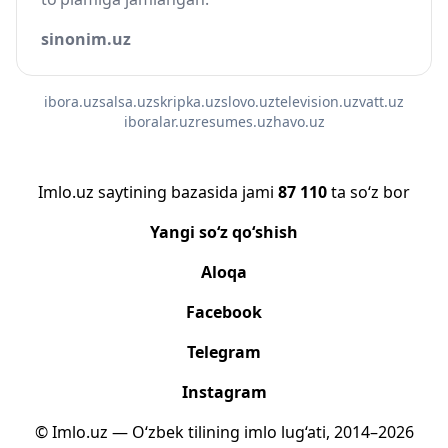
sinonim.uz
ibora.uz
salsa.uz
skripka.uz
slovo.uz
television.uz
vatt.uz
iboralar.uz
resumes.uz
havo.uz
Imlo.uz saytining bazasida jami
87 110
ta so‘z bor
Yangi so‘z qo‘shish
Aloqa
Facebook
Telegram
Instagram
© Imlo.uz — O‘zbek tilining imlo lug‘ati, 2014–2026