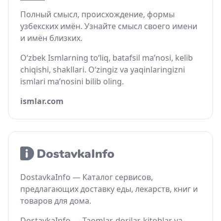
Полный смысл, происхождение, формы
узбекских имён. Узнайте смысл своего имени
и имён близких.
O‘zbek Ismlarning to‘liq, batafsil ma’nosi, kelib
chiqishi, shakllari. O‘zingiz va yaqinlaringizni
ismlari ma’nosini bilib oling.
ismlar.com
DostavkaInfo — Каталог сервисов,
предлагающих доставку еды, лекарств, книг и
товаров для дома.
DostavkaInfo — Taomlar, dorilar, kitoblar va