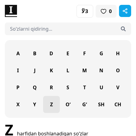
ЎЗ
0
A
B
D
E
F
G
H
I
J
K
L
M
N
O
P
Q
R
S
T
U
V
X
Y
Z
O‘
G‘
SH
CH
Z
harfidan boshlanadigan so‘zlar