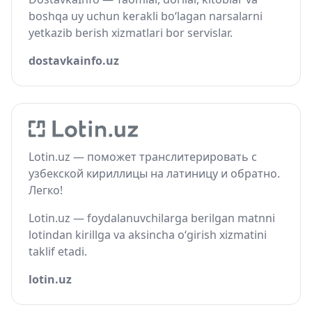
boshqa uy uchun kerakli bo‘lagan narsalarni
yetkazib berish xizmatlari bor servislar.
dostavkainfo.uz
Lotin.uz — поможет транслитерировать с
узбекской кириллицы на латиницу и обратно.
Легко!
Lotin.uz — foydalanuvchilarga berilgan matnni
lotindan kirillga va aksincha o‘girish xizmatini
taklif etadi.
lotin.uz