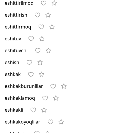
eshittirilmoq
eshittirish
eshittirmoq
eshituv
eshituvchi
eshish
eshkak
eshkakburunlilar
eshkaklamoq
eshkakli
eshkakoyoqlilar