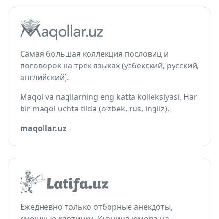
Самая большая коллекция пословиц и
поговорок на трёх языках (узбекский, русский,
английский).
Maqol va naqllarning eng katta kolleksiyasi. Har
bir maqol uchta tilda (o‘zbek, rus, ingliz).
maqollar.uz
Ежедневно только отборные анекдоты,
смешные картинки. Кузница юмора на