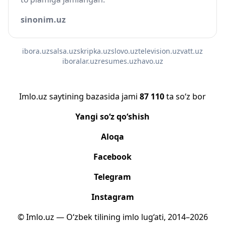
sinonim.uz
ibora.uz
salsa.uz
skripka.uz
slovo.uz
television.uz
vatt.uz
iboralar.uz
resumes.uz
havo.uz
Imlo.uz saytining bazasida jami
87 110
ta so‘z bor
Yangi so‘z qo‘shish
Aloqa
Facebook
Telegram
Instagram
© Imlo.uz — O‘zbek tilining imlo lug‘ati, 2014–2026