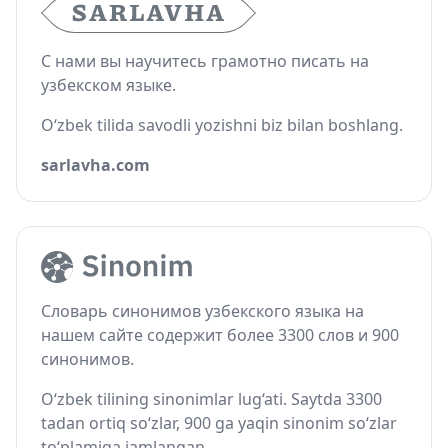
С нами вы научитесь грамотно писать на
узбекском языке.
O‘zbek tilida savodli yozishni biz bilan boshlang.
sarlavha.com
Словарь синонимов узбекского языка на
нашем сайте содержит более 3300 слов и 900
синонимов.
O‘zbek tilining sinonimlar lug‘ati. Saytda 3300
tadan ortiq so‘zlar, 900 ga yaqin sinonim so‘zlar
to‘plamiga jamlangan.