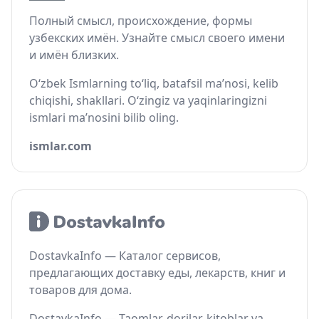
Полный смысл, происхождение, формы
узбекских имён. Узнайте смысл своего имени
и имён близких.
O‘zbek Ismlarning to‘liq, batafsil ma’nosi, kelib
chiqishi, shakllari. O‘zingiz va yaqinlaringizni
ismlari ma’nosini bilib oling.
ismlar.com
DostavkaInfo — Каталог сервисов,
предлагающих доставку еды, лекарств, книг и
товаров для дома.
DostavkaInfo — Taomlar, dorilar, kitoblar va