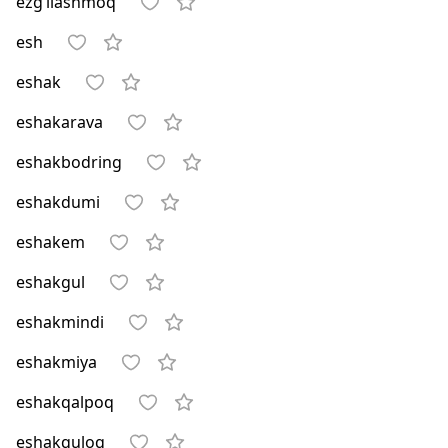
ezg‘ilashmoq
esh
eshak
eshakarava
eshakbodring
eshakdumi
eshakem
eshakgul
eshakmindi
eshakmiya
eshakqalpoq
eshakquloq