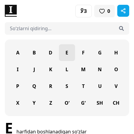
ЎЗ
0
A
B
D
E
F
G
H
I
J
K
L
M
N
O
P
Q
R
S
T
U
V
X
Y
Z
O‘
G‘
SH
CH
E
harfidan boshlanadigan so‘zlar