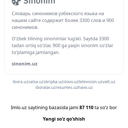
Словарь синонимов узбекского языка на
нашем сайте содержит более 3300 слов и 900
синонимов.
O‘zbek tilining sinonimlar lug‘ati. Saytda 3300
tadan ortiq so‘zlar, 900 ga yaqin sinonim so‘zlar
to‘plamiga jamlangan.
sinonim.uz
ibora.uz
salsa.uz
skripka.uz
slovo.uz
television.uz
vatt.uz
iboralar.uz
resumes.uz
havo.uz
Imlo.uz saytining bazasida jami
87 110
ta so‘z bor
Yangi so‘z qo‘shish