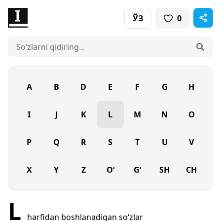
ЎЗ
0
A
B
D
E
F
G
H
I
J
K
L
M
N
O
P
Q
R
S
T
U
V
X
Y
Z
O‘
G‘
SH
CH
L
harfidan boshlanadigan so‘zlar