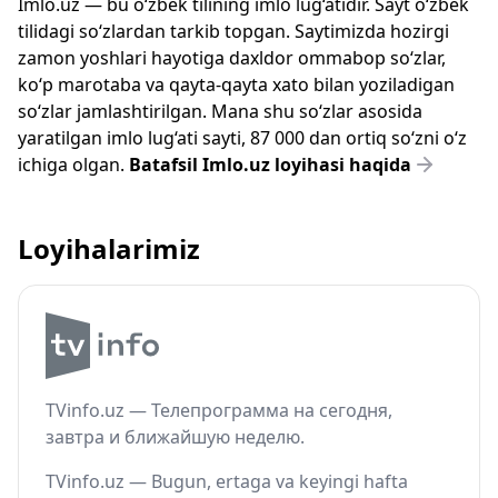
Imlo.uz — bu o‘zbek tilining imlo lug‘atidir. Sayt o‘zbek
tilidagi so‘zlardan tarkib topgan. Saytimizda hozirgi
zamon yoshlari hayotiga daxldor ommabop so‘zlar,
ko‘p marotaba va qayta-qayta xato bilan yoziladigan
so‘zlar jamlashtirilgan. Mana shu so‘zlar asosida
yaratilgan imlo lug‘ati sayti, 87 000 dan ortiq so‘zni o‘z
ichiga olgan.
Batafsil Imlo.uz loyihasi haqida
Loyihalarimiz
TVinfo.uz — Телепрограмма на сегодня,
завтра и ближайшую неделю.
TVinfo.uz — Bugun, ertaga va keyingi hafta