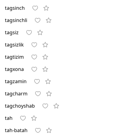
tagsinch
tagsinchli
tagsiz
tagsizlik
tagtizim
tagxona
tagzamin
tagcharm
tagchoyshab
tah
tah-batah