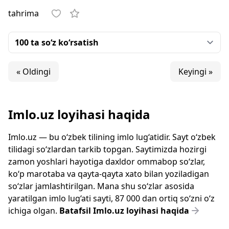
tahrima
« Oldingi
Keyingi »
Imlo.uz loyihasi haqida
Imlo.uz — bu o‘zbek tilining imlo lug‘atidir. Sayt o‘zbek
tilidagi so‘zlardan tarkib topgan. Saytimizda hozirgi
zamon yoshlari hayotiga daxldor ommabop so‘zlar,
ko‘p marotaba va qayta-qayta xato bilan yoziladigan
so‘zlar jamlashtirilgan. Mana shu so‘zlar asosida
yaratilgan imlo lug‘ati sayti, 87 000 dan ortiq so‘zni o‘z
ichiga olgan.
Batafsil Imlo.uz loyihasi haqida