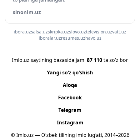
sinonim.uz
ibora.uz
salsa.uz
skripka.uz
slovo.uz
television.uz
vatt.uz
iboralar.uz
resumes.uz
havo.uz
Imlo.uz saytining bazasida jami
87 110
ta so‘z bor
Yangi so‘z qo‘shish
Aloqa
Facebook
Telegram
Instagram
© Imlo.uz — O‘zbek tilining imlo lug‘ati, 2014–2026