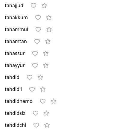
tahajjud
tahakkum
tahammul
tahamtan
tahassur
tahayyur
tahdid
tahdidli
tahdidnamo
tahdidsiz
tahdidchi