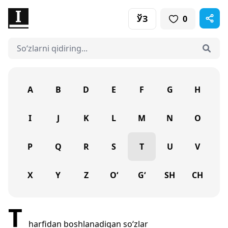
ЎЗ
0
A
B
D
E
F
G
H
I
J
K
L
M
N
O
P
Q
R
S
T
U
V
X
Y
Z
O‘
G‘
SH
CH
T
harfidan boshlanadigan so‘zlar