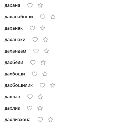
даҳана
даҳанабоши
даҳанак
даҳанаки
даҳандам
даҳбеди
даҳбоши
даҳбошилик
даҳлар
даҳлиз
даҳлизхона