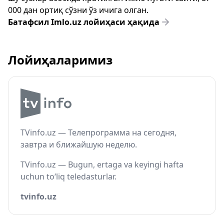
000 дан ортиқ сўзни ўз ичига олган.
Батафсил Imlo.uz лойиҳаси ҳақида
Лойиҳаларимиз
TVinfo.uz — Телепрограмма на сегодня,
завтра и ближайшую неделю.
TVinfo.uz — Bugun, ertaga va keyingi hafta
uchun to‘liq teledasturlar.
tvinfo.uz