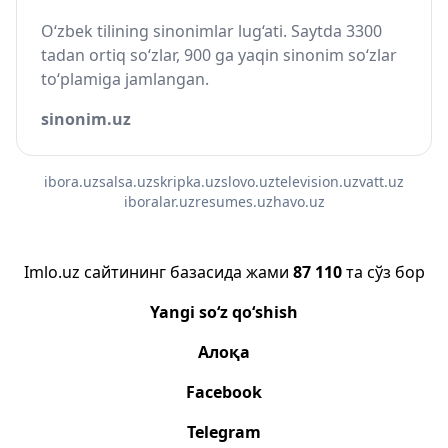
O‘zbek tilining sinonimlar lug‘ati. Saytda 3300
tadan ortiq so‘zlar, 900 ga yaqin sinonim so‘zlar
to‘plamiga jamlangan.
sinonim.uz
ibora.uz
salsa.uz
skripka.uz
slovo.uz
television.uz
vatt.uz
iboralar.uz
resumes.uz
havo.uz
Imlo.uz сайтининг базасида жами
87 110
та сўз бор
Yangi so‘z qo‘shish
Алоқа
Facebook
Telegram