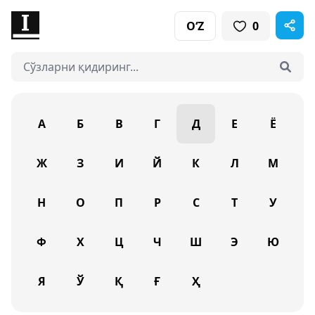
O‘Z
0
А
Б
В
Г
Д
Е
Ё
Ж
З
И
Й
К
Л
М
Н
О
П
Р
С
Т
У
Ф
Х
Ц
Ч
Ш
Э
Ю
Я
Ў
Қ
Ғ
Ҳ