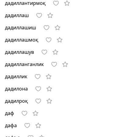
дадиллантирмоқ
дадиллаш
дадиллашиш
дадиллашмоқ
дадиллашув
дадилланганлик
дадиллик
дадилона
дадилроқ
даф
дафа