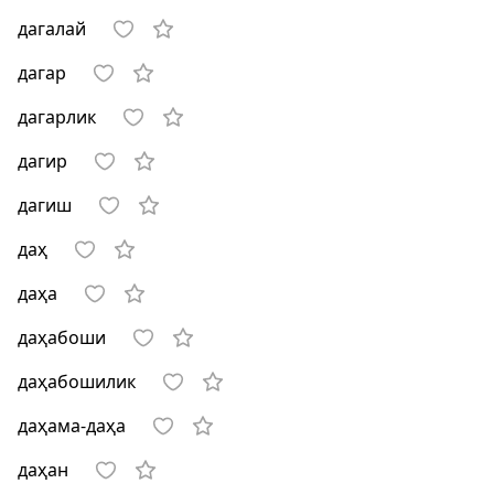
дагалай
дагар
дагарлик
дагир
дагиш
даҳ
даҳа
даҳабоши
даҳабошилик
даҳама-даҳа
даҳан