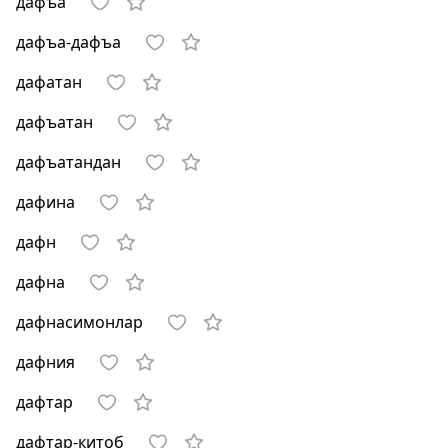
дафъа
дафъа-дафъа
дафатан
дафъатан
дафъатандан
дафина
дафн
дафна
дафнасимонлар
дафния
дафтар
дафтар-китоб