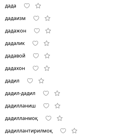
дада
дадаизм
дадажон
дадалик
дадавой
дадахон
дадил
дадил-дадил
дадилланиш
дадилланмоқ
дадиллантирилмоқ