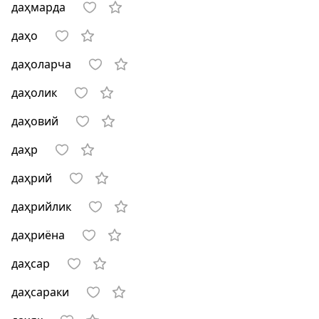
даҳмарда
даҳо
даҳоларча
даҳолик
даҳовий
даҳр
даҳрий
даҳрийлик
даҳриёна
даҳсар
даҳсараки