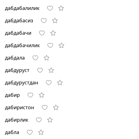
дабдабалилик
дабдабасиз
дабдабачи
дабдабачилик
дабдала
дабдуруст
дабдурустдан
дабир
дабиристон
дабирлик
дабла