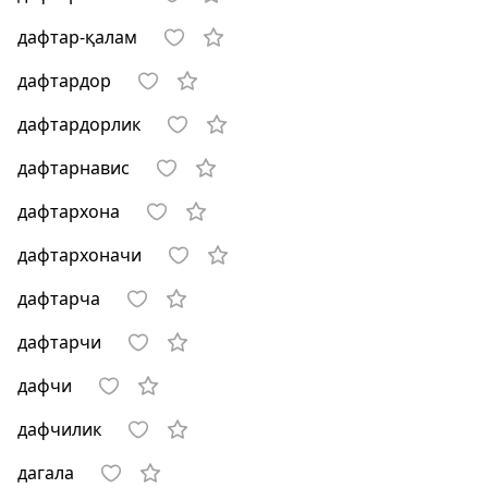
дафтар-қалам
дафтардор
дафтардорлик
дафтарнавис
дафтархона
дафтархоначи
дафтарча
дафтарчи
дафчи
дафчилик
дагала