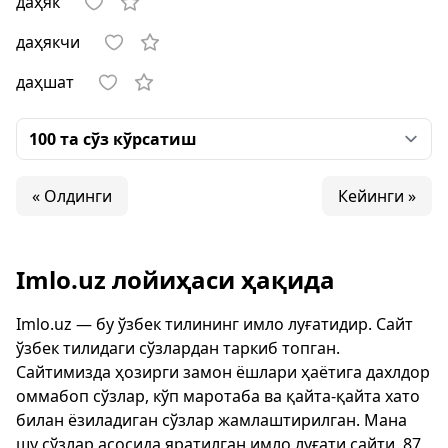
даҳяк
даҳякчи
даҳшат
« Олдинги
Кейинги »
Imlo.uz лойиҳаси ҳақида
Imlo.uz — бу ўзбек тилининг имло луғатидир. Сайт
ўзбек тилидаги сўзлардан таркиб топган.
Сайтимизда ҳозирги замон ёшлари ҳаётига дахлдор
оммабоп сўзлар, кўп маротаба ва қайта-қайта хато
билан ёзиладиган сўзлар жамлаштирилган. Мана
шу сўзлар асосида яратилган имло луғати сайти, 87