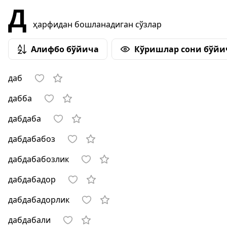
Д
ҳарфидан бошланадиган сўзлар
Алифбо бўйича
Кўришлар сони бўйи
даб
дабба
дабдаба
дабдабабоз
дабдабабозлик
дабдабадор
дабдабадорлик
дабдабали