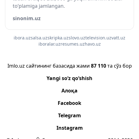
to‘plamiga jamlangan.
sinonim.uz
ibora.uz
salsa.uz
skripka.uz
slovo.uz
television.uz
vatt.uz
iboralar.uz
resumes.uz
havo.uz
Imlo.uz сайтининг базасида жами
87 110
та сўз бор
Yangi so‘z qo‘shish
Алоқа
Facebook
Telegram
Instagram