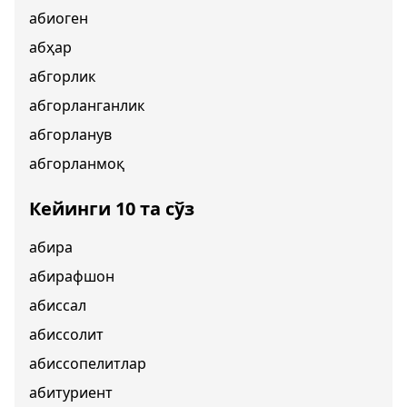
абиоген
абҳар
абгорлик
абгорланганлик
абгорланув
абгорланмоқ
Кейинги 10 та сўз
абира
абирафшон
абиссал
абиссолит
абиссопелитлар
абитуриент