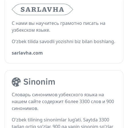
С нами вы научитесь грамотно писать на
узбекском языке.
O‘zbek tilida savodli yozishni biz bilan boshlang.
sarlavha.com
Словарь синонимов узбекского языка на
нашем сайте содержит более 3300 слов и 900
синонимов.
O‘zbek tilining sinonimlar lug‘ati. Saytda 3300
tadan ortiq so‘zlar, 900 ga yaqin sinonim so‘zlar