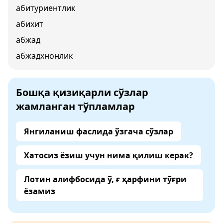
абитуриентлик
абихит
абжад
абжадхнонлик
Бошқа қизиқарли сўзлар
жамланган тўпламлар
Янгиланиш фаслида ўзгача сўзлар
Хатосиз ёзиш учун нима қилиш керак?
Лотин алифбосида ў, ғ ҳарфини тўғри
ёзамиз