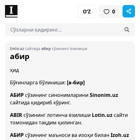
O‘Z
0
Imlo.uz
сайтида
абир
сўзининг ёзилиши
абир
ҳид
Бўғинларга бўлиниши:
[а-бир]
АБИР
сўзининг синонимларини
Sinonim.uz
сайтида қидириб кўринг.
ABIR
сўзининг лотинча ёзилиши
Lotin.uz
сайти
томонидан тақдим қилинган.
АБИР
сўзининг маъноси ва изоҳи билан
Izoh.uz