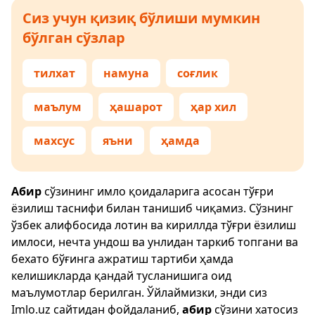
Сиз учун қизиқ бўлиши мумкин
бўлган сўзлар
тилхат
намуна
соғлик
маълум
ҳашарот
ҳар хил
махсус
яъни
ҳамда
Абир
сўзининг имло қоидаларига асосан тўғри
ёзилиш таснифи билан танишиб чиқамиз. Сўзнинг
ўзбек алифбосида лотин ва кириллда тўғри ёзилиш
имлоси, нечта ундош ва унлидан таркиб топгани ва
бехато бўғинга ажратиш тартиби ҳамда
келишикларда қандай тусланишига оид
маълумотлар берилган. Ўйлаймизки, энди сиз
Imlo.uz
сайтидан фойдаланиб,
абир
сўзини хатосиз