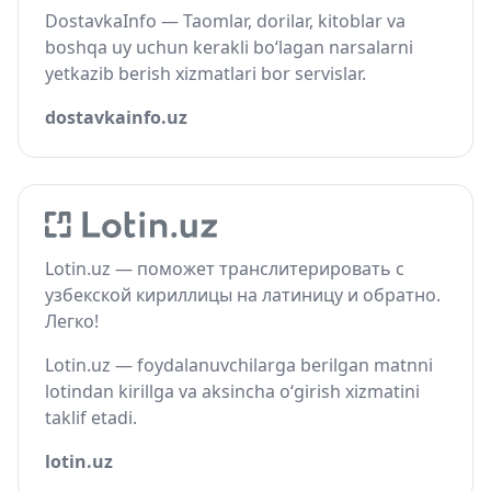
DostavkaInfo — Taomlar, dorilar, kitoblar va
boshqa uy uchun kerakli bo‘lagan narsalarni
yetkazib berish xizmatlari bor servislar.
dostavkainfo.uz
Lotin.uz — поможет транслитерировать с
узбекской кириллицы на латиницу и обратно.
Легко!
Lotin.uz — foydalanuvchilarga berilgan matnni
lotindan kirillga va aksincha o‘girish xizmatini
taklif etadi.
lotin.uz