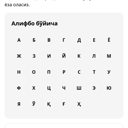
ёза оласиз.
Алифбо бўйича
А
Б
В
Г
Д
Е
Ё
Ж
З
И
Й
К
Л
М
Н
О
П
Р
С
Т
У
Ф
Х
Ц
Ч
Ш
Э
Ю
Я
Ў
Қ
Ғ
Ҳ