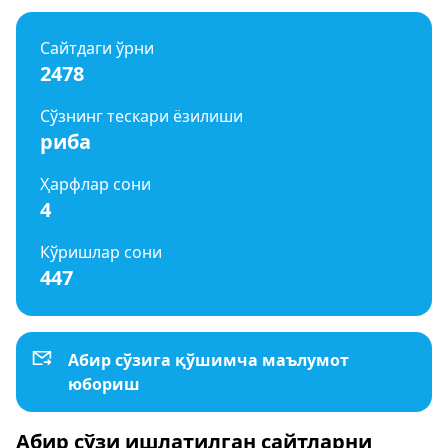
Сайтдаги ўрни
2478
Сўзнинг тескари ёзилиши
риба
Ҳарфлар сони
4
Кўришлар сони
447
Абир сўзига қўшимча маълумот
юбориш
Абир сўзи ишлатилган сайтларни