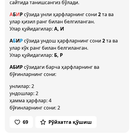
сайтида танишсангиз бўлади.
А
Б
И
Р
сўзида унли ҳарфларнинг сони
2
та ва
улар қизил ранг билан белгиланган.
Улар қуйидагилар:
А, И
А
Б
И
Р
сўзида ундош ҳарфларнинг сони
2
та ва
улар кўк ранг билан белгиланган.
Улар қуйидагилар:
Б, Р
АБИР
сўзидаги барча ҳарфларнинг ва
бўғинларнинг сони:
унлилар: 2
ундошлар: 2
ҳамма ҳарфлар: 4
бўғинларнинг сони: 2
69
Рўйхатга қўшиш