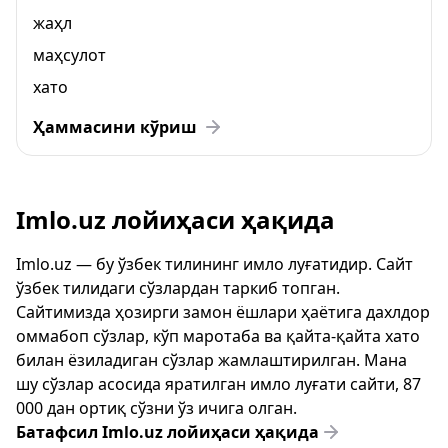
жаҳл
маҳсулот
хато
Ҳаммасини кўриш
Imlo.uz лойиҳаси ҳақида
Imlo.uz — бу ўзбек тилининг имло луғатидир. Сайт
ўзбек тилидаги сўзлардан таркиб топган.
Сайтимизда ҳозирги замон ёшлари ҳаётига дахлдор
оммабоп сўзлар, кўп маротаба ва қайта-қайта хато
билан ёзиладиган сўзлар жамлаштирилган. Мана
шу сўзлар асосида яратилган имло луғати сайти, 87
000 дан ортиқ сўзни ўз ичига олган.
Батафсил Imlo.uz лойиҳаси ҳақида