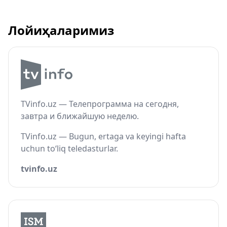
Лойиҳаларимиз
TVinfo.uz — Телепрограмма на сегодня,
завтра и ближайшую неделю.
TVinfo.uz — Bugun, ertaga va keyingi hafta
uchun to‘liq teledasturlar.
tvinfo.uz