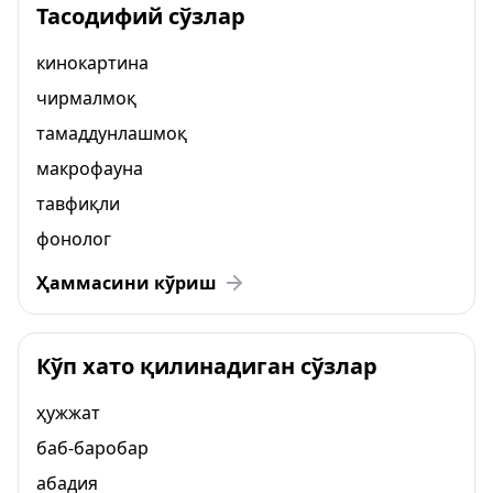
Тасодифий сўзлар
кинокартина
чирмалмоқ
тамаддунлашмоқ
макрофауна
тавфиқли
фонолог
Ҳаммасини кўриш
Кўп хато қилинадиган сўзлар
ҳужжат
баб-баробар
абадия