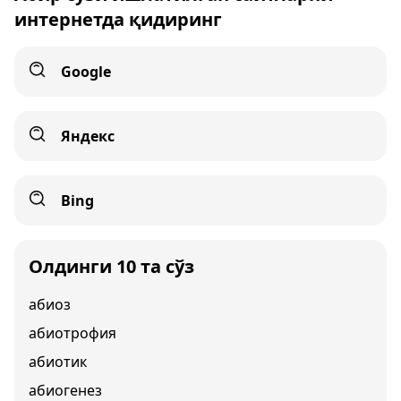
интернетда қидиринг
Google
Яндекс
Bing
Олдинги 10 та сўз
абиоз
абиотрофия
абиотик
абиогенез