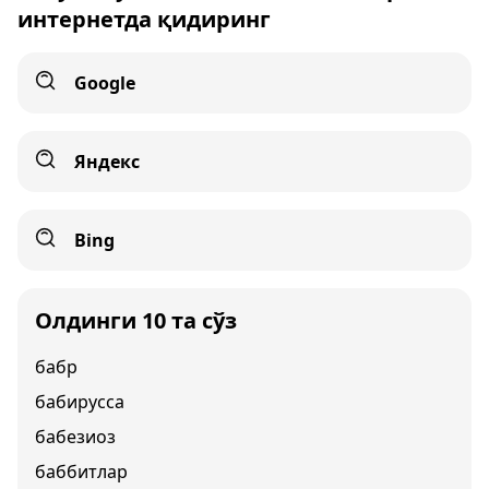
интернетда қидиринг
Google
Яндекс
Bing
Олдинги 10 та сўз
бабр
бабирусса
бабезиоз
баббитлар