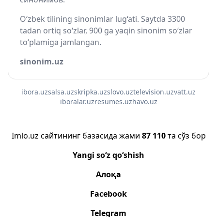
O‘zbek tilining sinonimlar lug‘ati. Saytda 3300
tadan ortiq so‘zlar, 900 ga yaqin sinonim so‘zlar
to‘plamiga jamlangan.
sinonim.uz
ibora.uz
salsa.uz
skripka.uz
slovo.uz
television.uz
vatt.uz
iboralar.uz
resumes.uz
havo.uz
Imlo.uz сайтининг базасида жами
87 110
та сўз бор
Yangi so‘z qo‘shish
Алоқа
Facebook
Telegram