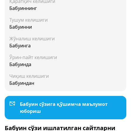
Қаратқич келишиги
Бабуиннинг
Тушум келишиги
Бабуинни
Жўналиш келишиги
Бабуинга
Ўрин-пайт келишиги
Бабуинда
Чиқиш келишиги
Бабуиндан
Бабуин сўзига қўшимча маълумот
юбориш
Бабуин сўзи ишлатилган сайтларни