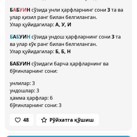
Б
А
Б
У
И
Н
сўзида унли ҳарфларнинг сони
3
та ва
улар қизил ранг билан белгиланган.
Улар қуйидагилар:
А, У, И
Б
А
Б
У
И
Н
сўзида ундош ҳарфларнинг сони
3
та
ва улар кўк ранг билан белгиланган.
Улар қуйидагилар:
Б, Б, Н
БАБУИН
сўзидаги барча ҳарфларнинг ва
бўғинларнинг сони:
унлилар: 3
ундошлар: 3
ҳамма ҳарфлар: 6
бўғинларнинг сони: 3
48
Рўйхатга қўшиш