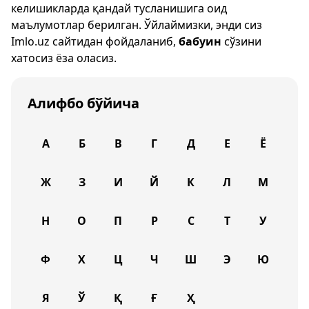
келишикларда қандай тусланишига оид
маълумотлар берилган. Ўйлаймизки, энди сиз
Imlo.uz
сайтидан фойдаланиб,
бабуин
сўзини
хатосиз ёза оласиз.
Алифбо бўйича
А
Б
В
Г
Д
Е
Ё
Ж
З
И
Й
К
Л
М
Н
О
П
Р
С
Т
У
Ф
Х
Ц
Ч
Ш
Э
Ю
Я
Ў
Қ
Ғ
Ҳ