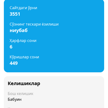
Сайтдаги ўрни
3551
Сўзнинг тескари ёзилиши
ниубаб
Ҳарфлар сони
6
Кўришлар сони
449
Келишиклар
Бош келишик
Бабуин