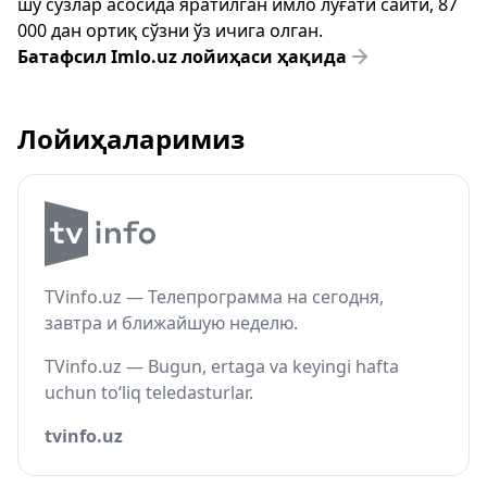
шу сўзлар асосида яратилган имло луғати сайти, 87
000 дан ортиқ сўзни ўз ичига олган.
Батафсил Imlo.uz лойиҳаси ҳақида
Лойиҳаларимиз
TVinfo.uz — Телепрограмма на сегодня,
завтра и ближайшую неделю.
TVinfo.uz — Bugun, ertaga va keyingi hafta
uchun to‘liq teledasturlar.
tvinfo.uz