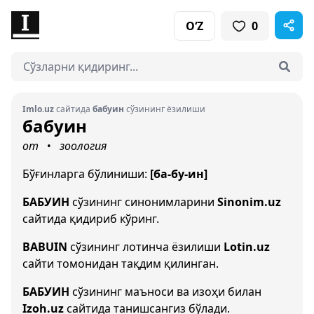
O‘Z
0
Imlo.uz
сайтида
бабуин
сўзининг ёзилиши
бабуин
от
зоология
•
Бўғинларга бўлиниши:
[ба-бу-ин]
БАБУИН
сўзининг синонимларини
Sinonim.uz
сайтида қидириб кўринг.
BABUIN
сўзининг лотинча ёзилиши
Lotin.uz
сайти томонидан тақдим қилинган.
БАБУИН
сўзининг маъноси ва изоҳи билан
Izoh.uz
сайтида танишсангиз бўлади.