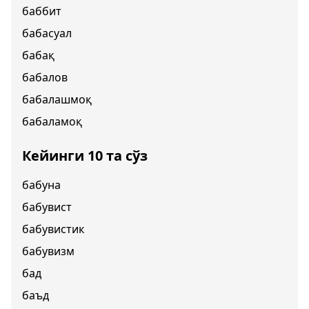
баббит
бабасуал
бабақ
бабалов
бабалашмоқ
бабаламоқ
Кейинги 10 та сўз
бабуна
бабувист
бабувистик
бабувизм
бад
баъд