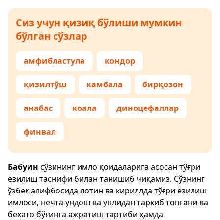
Сиз учун қизиқ бўлиши мумкин
бўлган сўзлар
амфибластула
кондор
қизилтўш
камбала
бирқозон
анабас
коала
диноцефаллар
финвал
Бабуин
сўзининг имло қоидаларига асосан тўғри
ёзилиш таснифи билан танишиб чиқамиз. Сўзнинг
ўзбек алифбосида лотин ва кириллда тўғри ёзилиш
имлоси, нечта ундош ва унлидан таркиб топгани ва
бехато бўғинга ажратиш тартиби ҳамда