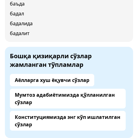
баъда
бадал
бадалида
бадалит
Бошқа қизиқарли сўзлар
жамланган тўпламлар
Аёлларга хуш ёқувчи сўзлар
Мумтоз адабиётимизда қўлланилган
сўзлар
Конституциямизда энг кўп ишлатилган
сўзлар