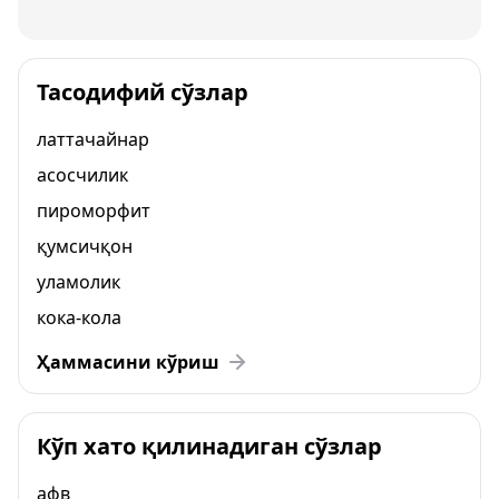
Тасодифий сўзлар
латтачайнар
асосчилик
пироморфит
қумсичқон
уламолик
кока-кола
Ҳаммасини кўриш
Кўп хато қилинадиган сўзлар
афв