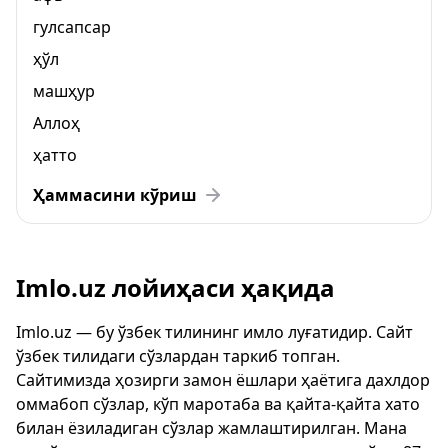
гулсапсар
ҳўл
машҳур
Аллоҳ
ҳатто
Ҳаммасини кўриш
Imlo.uz лойиҳаси ҳақида
Imlo.uz — бу ўзбек тилининг имло луғатидир. Сайт
ўзбек тилидаги сўзлардан таркиб топган.
Сайтимизда ҳозирги замон ёшлари ҳаётига дахлдор
оммабоп сўзлар, кўп маротаба ва қайта-қайта хато
билан ёзиладиган сўзлар жамлаштирилган. Мана