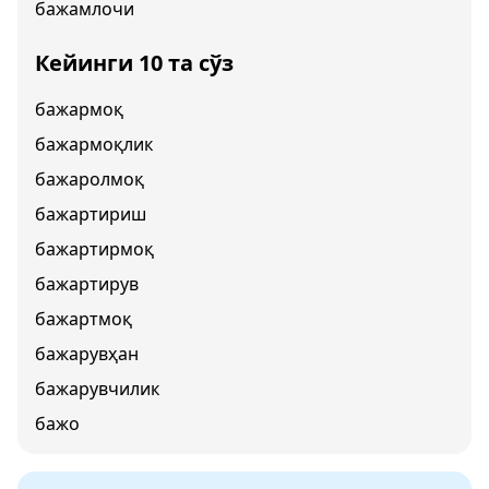
бажамлочи
Кейинги 10 та сўз
бажармоқ
бажармоқлик
бажаролмоқ
бажартириш
бажартирмоқ
бажартирув
бажартмоқ
бажарувҳан
бажарувчилик
бажо