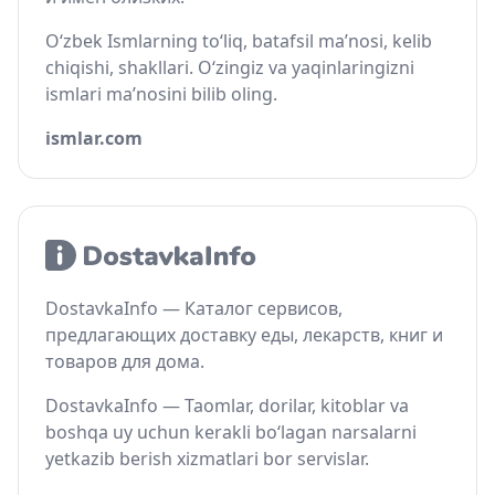
O‘zbek Ismlarning to‘liq, batafsil ma’nosi, kelib
chiqishi, shakllari. O‘zingiz va yaqinlaringizni
ismlari ma’nosini bilib oling.
ismlar.com
DostavkaInfo — Каталог сервисов,
предлагающих доставку еды, лекарств, книг и
товаров для дома.
DostavkaInfo — Taomlar, dorilar, kitoblar va
boshqa uy uchun kerakli bo‘lagan narsalarni
yetkazib berish xizmatlari bor servislar.