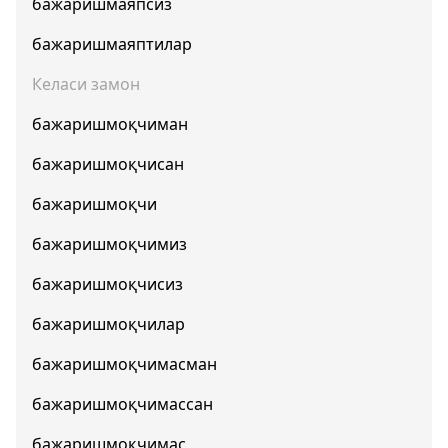
бажаришмаяпсиз
бажаришмаяптилар
Келаси замон
бажаришмоқчиман
бажаришмоқчисан
бажаришмоқчи
бажаришмоқчимиз
бажаришмоқчисиз
бажаришмоқчилар
бажаришмоқчимасман
бажаришмоқчимассан
бажаришмоқчимас