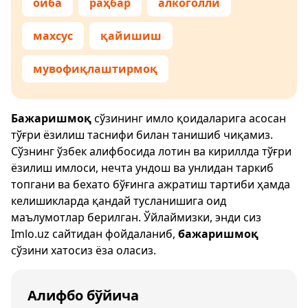
ойба
раҳбар
алкоголли
махсус
қайишиш
мувофиқлаштирмоқ
Бажаришмоқ
сўзининг имло қоидаларига асосан
тўғри ёзилиш таснифи билан танишиб чиқамиз.
Сўзнинг ўзбек алифбосида лотин ва кириллда тўғри
ёзилиш имлоси, нечта ундош ва унлидан таркиб
топгани ва бехато бўғинга ажратиш тартиби ҳамда
келишикларда қандай тусланишига оид
маълумотлар берилган. Ўйлаймизки, энди сиз
Imlo.uz
сайтидан фойдаланиб,
бажаришмоқ
сўзини хатосиз ёза оласиз.
Алифбо бўйича