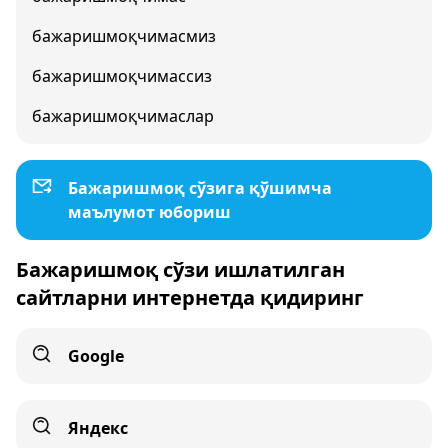
бажаришмоқчимасмиз
бажаришмоқчимассиз
бажаришмоқчимаслар
Бажаришмоқ сўзига қўшимча
маълумот юбориш
Бажаришмоқ сўзи ишлатилган
сайтларни интернетда қидиринг
Google
Яндекс