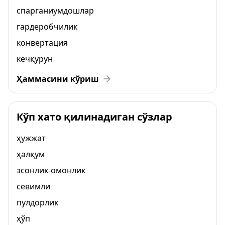
спарганиумдошлар
гардеробчилик
конвертация
кечқурун
Ҳаммасини кўриш
Кўп хато қилинадиган сўзлар
ҳужжат
ҳалқум
эсонлик-омонлик
севимли
пулдорлик
ҳўп