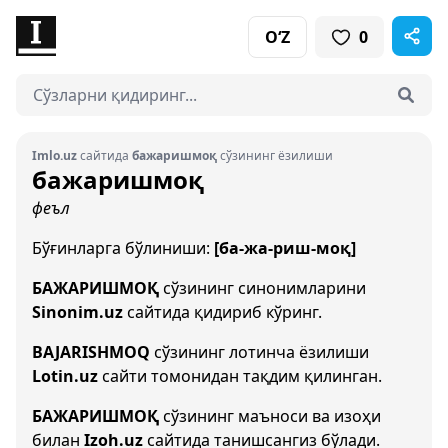
O‘Z
0
Imlo.uz
сайтида
бажаришмоқ
сўзининг ёзилиши
бажаришмоқ
феъл
Бўғинларга бўлиниши:
[ба-жа-риш-моқ]
БАЖАРИШМОҚ
сўзининг синонимларини
Sinonim.uz
сайтида қидириб кўринг.
BAJARISHMOQ
сўзининг лотинча ёзилиши
Lotin.uz
сайти томонидан тақдим қилинган.
БАЖАРИШМОҚ
сўзининг маъноси ва изоҳи
билан
Izoh.uz
сайтида танишсангиз бўлади.