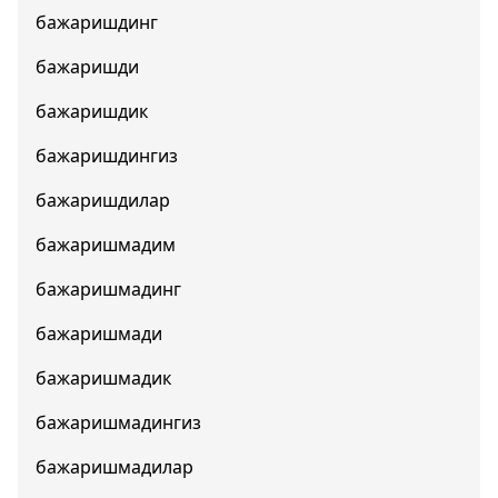
бажаришдинг
бажаришди
бажаришдик
бажаришдингиз
бажаришдилар
бажаришмадим
бажаришмадинг
бажаришмади
бажаришмадик
бажаришмадингиз
бажаришмадилар