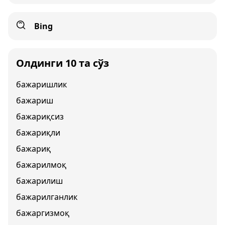
Bing
Олдинги 10 та сўз
бажаришлик
бажариш
бажариқсиз
бажариқли
бажариқ
бажарилмоқ
бажарилиш
бажарилганлик
бажаргизмоқ