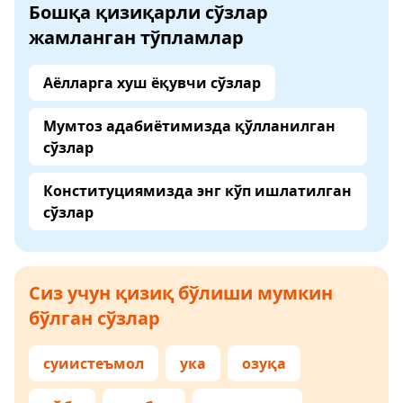
Бошқа қизиқарли сўзлар
жамланган тўпламлар
Аёлларга хуш ёқувчи сўзлар
Мумтоз адабиётимизда қўлланилган
сўзлар
Конституциямизда энг кўп ишлатилган
сўзлар
Сиз учун қизиқ бўлиши мумкин
бўлган сўзлар
суиистеъмол
ука
озуқа