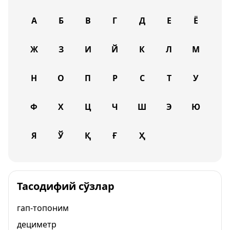
А
Б
В
Г
Д
Е
Ё
Ж
З
И
Й
К
Л
М
Н
О
П
Р
С
Т
У
Ф
Х
Ц
Ч
Ш
Э
Ю
Я
Ў
Қ
Ғ
Ҳ
Тасодифий сўзлар
гап-топоним
дециметр