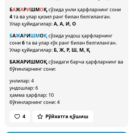
Б
А
Ж
А
Р
И
Ш
М
О
Қ
сўзида унли ҳарфларнинг сони
4
та ва улар қизил ранг билан белгиланган.
Улар қуйидагилар:
А, А, И, О
Б
А
Ж
А
Р
И
Ш
М
О
Қ
сўзида ундош ҳарфларнинг
сони
6
та ва улар кўк ранг билан белгиланган.
Улар қуйидагилар:
Б, Ж, Р, Ш, М, Қ
БАЖАРИШМОҚ
сўзидаги барча ҳарфларнинг ва
бўғинларнинг сони:
унлилар: 4
ундошлар: 6
ҳамма ҳарфлар: 10
бўғинларнинг сони: 4
4
Рўйхатга қўшиш