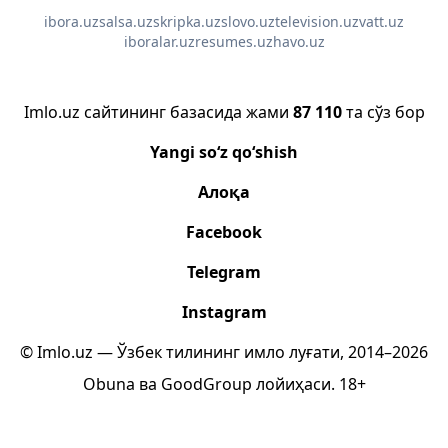
ibora.uz
salsa.uz
skripka.uz
slovo.uz
television.uz
vatt.uz
iboralar.uz
resumes.uz
havo.uz
Imlo.uz сайтининг базасида жами
87 110
та сўз бор
Yangi so‘z qo‘shish
Алоқа
Facebook
Telegram
Instagram
© Imlo.uz — Ўзбек тилининг имло луғати, 2014–2026
Obuna
ва
GoodGroup
лойиҳаси.
18+