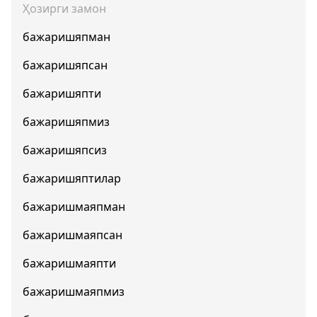
Ҳозирги замон
бажаришяпман
бажаришяпсан
бажаришяпти
бажаришяпмиз
бажаришяпсиз
бажаришяптилар
бажаришмаяпман
бажаришмаяпсан
бажаришмаяпти
бажаришмаяпмиз