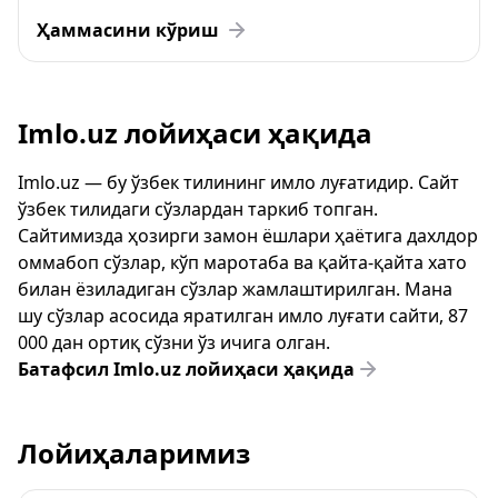
Ҳаммасини кўриш
Imlo.uz лойиҳаси ҳақида
Imlo.uz — бу ўзбек тилининг имло луғатидир. Сайт
ўзбек тилидаги сўзлардан таркиб топган.
Сайтимизда ҳозирги замон ёшлари ҳаётига дахлдор
оммабоп сўзлар, кўп маротаба ва қайта-қайта хато
билан ёзиладиган сўзлар жамлаштирилган. Мана
шу сўзлар асосида яратилган имло луғати сайти, 87
000 дан ортиқ сўзни ўз ичига олган.
Батафсил Imlo.uz лойиҳаси ҳақида
Лойиҳаларимиз