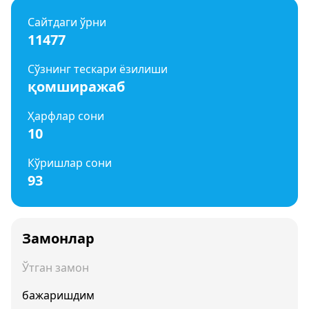
Сайтдаги ўрни
11477
Сўзнинг тескари ёзилиши
қомширажаб
Ҳарфлар сони
10
Кўришлар сони
93
Замонлар
Ўтган замон
бажаришдим