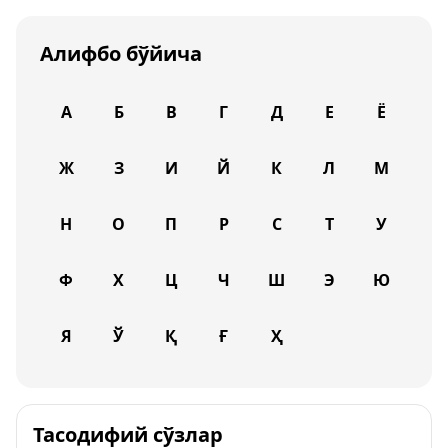
Алифбо бўйича
А
Б
В
Г
Д
Е
Ё
Ж
З
И
Й
К
Л
М
Н
О
П
Р
С
Т
У
Ф
Х
Ц
Ч
Ш
Э
Ю
Я
Ў
Қ
Ғ
Ҳ
Тасодифий сўзлар