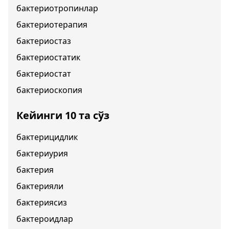
бактериотропинлар
бактериотерапия
бактериостаз
бактериостатик
бактериостат
бактериоскопия
Кейинги 10 та сўз
бактерицидлик
бактериурия
бактерия
бактерияли
бактериясиз
бактероидлар