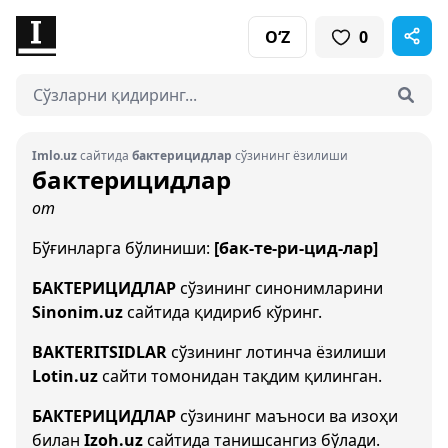
O‘Z
0
Imlo.uz
сайтида
бактерицидлар
сўзининг ёзилиши
бактерицидлар
от
Бўғинларга бўлиниши:
[бак-те-ри-цид-лар]
БАКТЕРИЦИДЛАР
сўзининг синонимларини
Sinonim.uz
сайтида қидириб кўринг.
BAKTERITSIDLAR
сўзининг лотинча ёзилиши
Lotin.uz
сайти томонидан тақдим қилинган.
БАКТЕРИЦИДЛАР
сўзининг маъноси ва изоҳи
билан
Izoh.uz
сайтида танишсангиз бўлади.