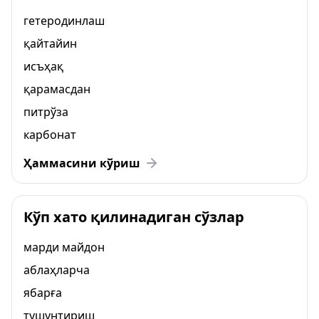
гетеродинлаш
қайтайин
исъҳақ
қарамасдан
питрўза
карбонат
Ҳаммасини кўриш
Кўп хато қилинадиган сўзлар
марди майдон
аблаҳларча
ябарға
тушунтириш