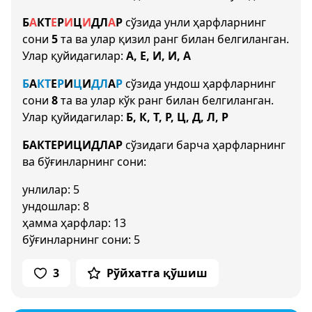
Б
А
К
Т
Е
Р
И
Ц
И
Д
Л
А
Р
сўзида унли ҳарфларнинг
сони
5
та ва улар қизил ранг билан белгиланган.
Улар қуйидагилар:
А, Е, И, И, А
Б
А
К
Т
Е
Р
И
Ц
И
Д
Л
А
Р
сўзида ундош ҳарфларнинг
сони
8
та ва улар кўк ранг билан белгиланган.
Улар қуйидагилар:
Б, К, Т, Р, Ц, Д, Л, Р
БАКТЕРИЦИДЛАР
сўзидаги барча ҳарфларнинг
ва бўғинларнинг сони:
унлилар: 5
ундошлар: 8
ҳамма ҳарфлар: 13
бўғинларнинг сони: 5
3
Рўйхатга қўшиш