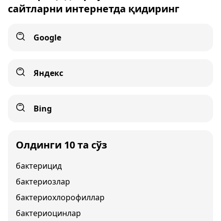
сайтларни интернетда қидиринг
Google
Яндекс
Bing
Олдинги 10 та сўз
бактерицид
бактериозлар
бактериохлорофиллар
бактериоцинлар