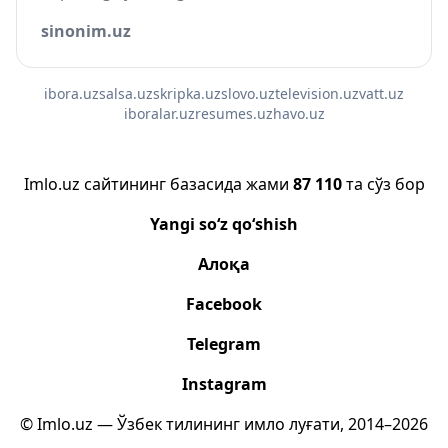
sinonim.uz
ibora.uz
salsa.uz
skripka.uz
slovo.uz
television.uz
vatt.uz
iboralar.uz
resumes.uz
havo.uz
Imlo.uz сайтининг базасида жами
87 110
та сўз бор
Yangi so‘z qo‘shish
Алоқа
Facebook
Telegram
Instagram
© Imlo.uz — Ўзбек тилининг имло луғати, 2014–2026