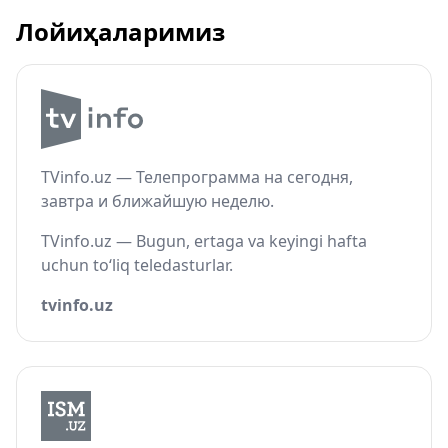
Лойиҳаларимиз
TVinfo.uz — Телепрограмма на сегодня,
завтра и ближайшую неделю.
TVinfo.uz — Bugun, ertaga va keyingi hafta
uchun to‘liq teledasturlar.
tvinfo.uz