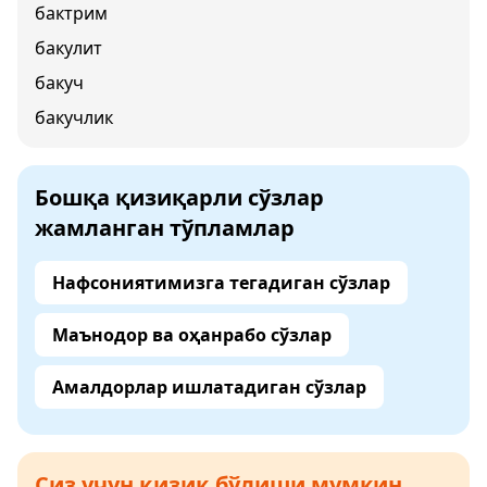
бактрим
бакулит
бакуч
бакучлик
Бошқа қизиқарли сўзлар
жамланган тўпламлар
Нафсониятимизга тегадиган сўзлар
Маънодор ва оҳанрабо сўзлар
Амалдорлар ишлатадиган сўзлар
Сиз учун қизиқ бўлиши мумкин