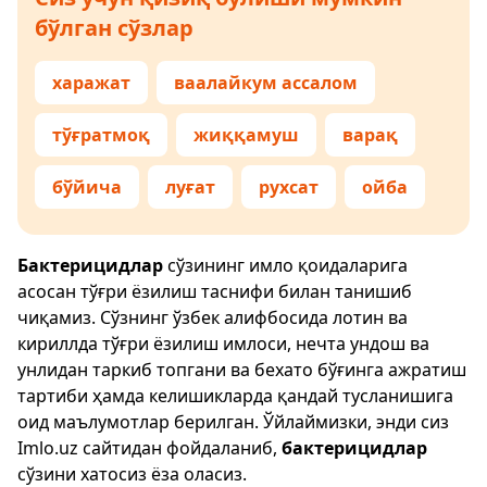
бўлган сўзлар
харажат
ваалайкум ассалом
тўғратмоқ
жиққамуш
варақ
бўйича
луғат
рухсат
ойба
Бактерицидлар
сўзининг имло қоидаларига
асосан тўғри ёзилиш таснифи билан танишиб
чиқамиз. Сўзнинг ўзбек алифбосида лотин ва
кириллда тўғри ёзилиш имлоси, нечта ундош ва
унлидан таркиб топгани ва бехато бўғинга ажратиш
тартиби ҳамда келишикларда қандай тусланишига
оид маълумотлар берилган. Ўйлаймизки, энди сиз
Imlo.uz
сайтидан фойдаланиб,
бактерицидлар
сўзини хатосиз ёза оласиз.