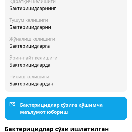
Қаратқич келишиги
Бактерицидларнинг
Тушум келишиги
Бактерицидларни
Жўналиш келишиги
Бактерицидларга
Ўрин-пайт келишиги
Бактерицидларда
Чиқиш келишиги
Бактерицидлардан
Бактерицидлар сўзига қўшимча
маълумот юбориш
Бактерицидлар сўзи ишлатилган