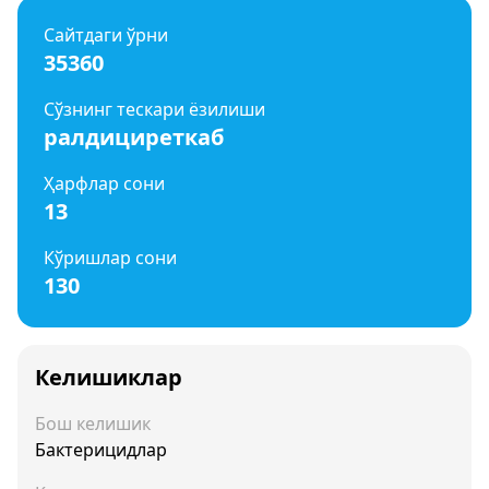
Сайтдаги ўрни
35360
Сўзнинг тескари ёзилиши
ралдициреткаб
Ҳарфлар сони
13
Кўришлар сони
130
Келишиклар
Бош келишик
Бактерицидлар