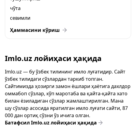
чўта
севимли
Ҳаммасини кўриш
Imlo.uz лойиҳаси ҳақида
Imlo.uz — бу ўзбек тилининг имло луғатидир. Сайт
ўзбек тилидаги сўзлардан таркиб топган.
Сайтимизда ҳозирги замон ёшлари ҳаётига дахлдор
оммабоп сўзлар, кўп маротаба ва қайта-қайта хато
билан ёзиладиган сўзлар жамлаштирилган. Мана
шу сўзлар асосида яратилган имло луғати сайти, 87
000 дан ортиқ сўзни ўз ичига олган.
Батафсил Imlo.uz лойиҳаси ҳақида