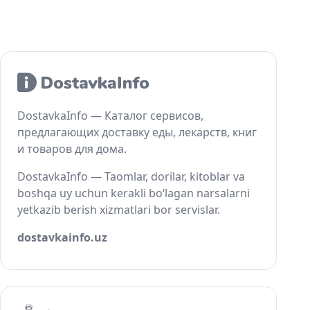
DostavkaInfo — Каталог сервисов,
предлагающих доставку еды, лекарств, книг
и товаров для дома.
DostavkaInfo — Taomlar, dorilar, kitoblar va
boshqa uy uchun kerakli bo‘lagan narsalarni
yetkazib berish xizmatlari bor servislar.
dostavkainfo.uz