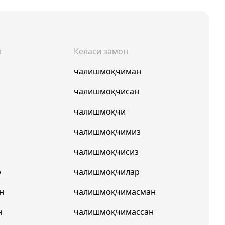
н
Келаси замон
чалишмоқчиман
чалишмоқчисан
чалишмоқчи
чалишмоқчимиз
чалишмоқчисиз
р
чалишмоқчилар
н
чалишмоқчимасман
н
чалишмоқчимассан