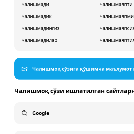
чалишмади
чалишмаяпти
чалишмадик
чалишмаяпми
чалишмадингиз
чалишмаяпси
чалишмадилар
чалишмаяпти
Чалишмоқ сўзига қўшимча маълумот
Чалишмоқ сўзи ишлатилган сайтлар
Google