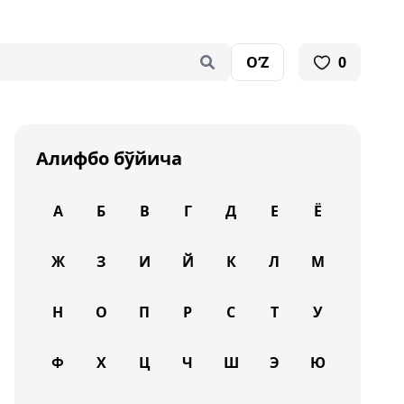
O‘Z
0
Алифбо бўйича
А
Б
В
Г
Д
Е
Ё
Ж
З
И
Й
К
Л
М
Н
О
П
Р
С
Т
У
Ф
Х
Ц
Ч
Ш
Э
Ю