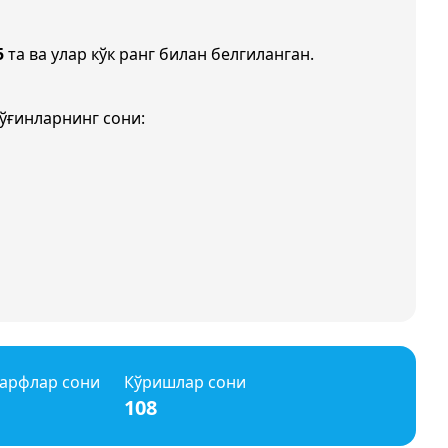
5
та ва улар кўк ранг билан белгиланган.
ўғинларнинг сони:
арфлар сони
Кўришлар сони
108