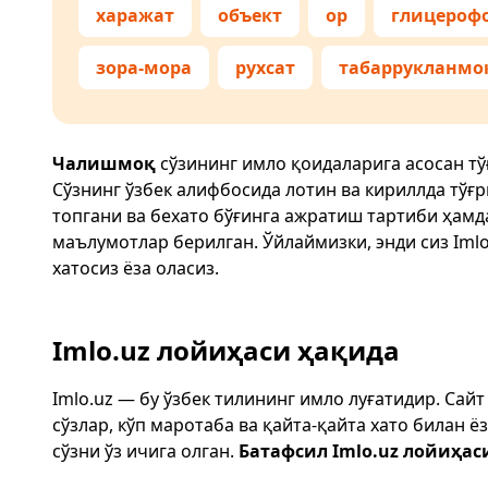
харажат
объект
ор
глицероф
зора-мора
рухсат
табаррукланмо
Чалишмоқ
сўзининг имло қоидаларига асосан т
Сўзнинг ўзбек алифбосида лотин ва кириллда тўғ
топгани ва бехато бўғинга ажратиш тартиби ҳам
маълумотлар берилган. Ўйлаймизки, энди сиз
Imlo
хатосиз ёза оласиз.
Imlo.uz лойиҳаси ҳақида
Imlo.uz — бу ўзбек тилининг имло луғатидир. Сай
сўзлар, кўп маротаба ва қайта-қайта хато билан 
сўзни ўз ичига олган.
Батафсил Imlo.uz лойиҳас