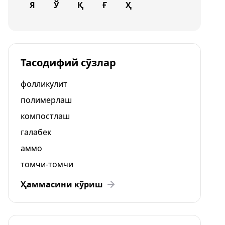
Я
Ў
Қ
Ғ
Ҳ
Тасодифий сўзлар
фолликулит
полимерлаш
компостлаш
галабек
аммо
томчи-томчи
Ҳаммасини кўриш