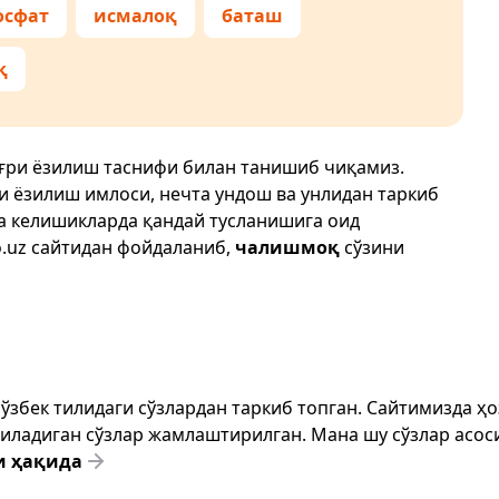
осфат
исмалоқ
баташ
қ
ўғри ёзилиш таснифи билан танишиб чиқамиз.
ри ёзилиш имлоси, нечта ундош ва унлидан таркиб
да келишикларда қандай тусланишига оид
.uz
сайтидан фойдаланиб,
чалишмоқ
сўзини
т ўзбек тилидаги сўзлардан таркиб топган. Сайтимизда 
ёзиладиган сўзлар жамлаштирилган. Мана шу сўзлар асоси
и ҳақида