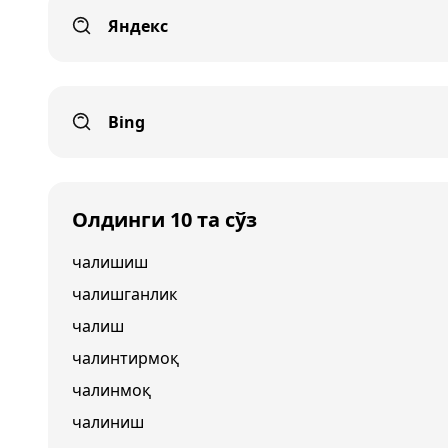
Яндекс
Bing
Олдинги 10 та сўз
чалишиш
чалишганлик
чалиш
чалинтирмоқ
чалинмоқ
чалиниш