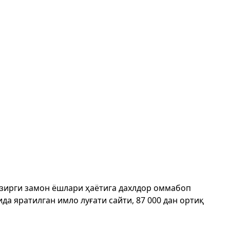
ҳозирги замон ёшлари ҳаётига дахлдор оммабоп
да яратилган имло луғати сайти, 87 000 дан ортиқ