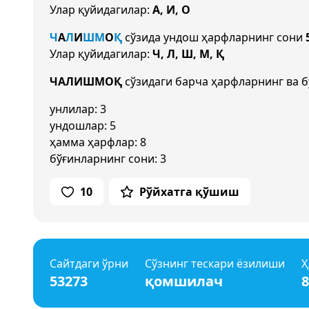
Улар қуйидагилар:
А, И, О
Ч
А
Л
И
Ш
М
О
Қ
сўзида ундош ҳарфларнинг сони
Улар қуйидагилар:
Ч, Л, Ш, М, Қ
ЧАЛИШМОҚ
сўзидаги барча ҳарфларнинг ва б
унлилар: 3
ундошлар: 5
ҳамма ҳарфлар: 8
бўғинларнинг сони: 3
10
Рўйхатга қўшиш
Сайтдаги ўрни
Сўзнинг тескари ёзилиши
Ҳ
53273
қомшилач
8