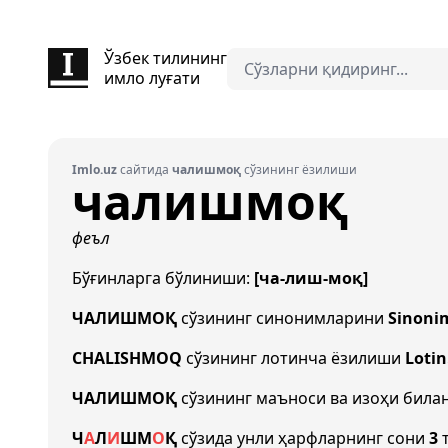
Ўзбек тилининг
имло луғати
Imlo.uz
сайтида
чалишмоқ
сўзининг ёзилиши
чалишмоқ
феъл
Бўғинларга бўлиниши:
[ча-лиш-моқ]
ЧАЛИШМОҚ
сўзининг синонимларини
Sinoni
CHALISHMOQ
сўзининг лотинча ёзилиши
Lotin
ЧАЛИШМОҚ
сўзининг маъноси ва изоҳи била
Ч
А
Л
И
Ш
М
О
Қ
сўзида унли ҳарфларнинг сони
3
т