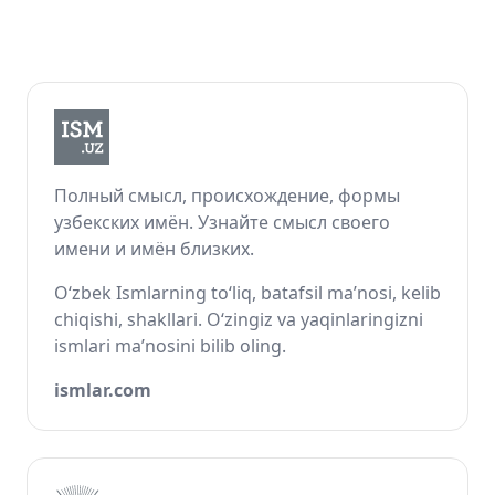
Полный смысл, происхождение, формы
узбекских имён. Узнайте смысл своего
имени и имён близких.
O‘zbek Ismlarning to‘liq, batafsil ma’nosi, kelib
chiqishi, shakllari. O‘zingiz va yaqinlaringizni
ismlari ma’nosini bilib oling.
ismlar.com