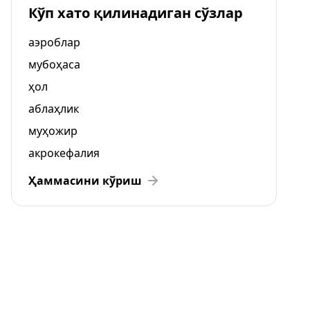
Кўп хато қилинадиган сўзлар
аэроблар
мубоҳаса
ҳол
аблаҳлик
муҳожир
акрокефалия
Ҳаммасини кўриш