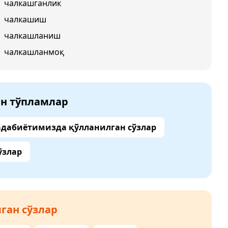
чалкашганлик
чалкашиш
чалкашланиш
чалкашланмоқ
ан тўпламлар
адабиётимизда қўлланилган сўзлар
ўзлар
ган сўзлар