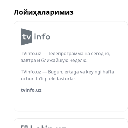
Лойиҳаларимиз
TVinfo.uz — Телепрограмма на сегодня,
завтра и ближайшую неделю.
TVinfo.uz — Bugun, ertaga va keyingi hafta
uchun to‘liq teledasturlar.
tvinfo.uz