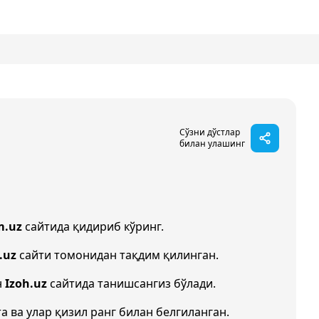
Сўзни дўстлар
билан улашинг
m.uz
сайтида қидириб кўринг.
.uz
сайти томонидан тақдим қилинган.
н
Izoh.uz
сайтида танишсангиз бўлади.
а ва улар қизил ранг билан белгиланган.