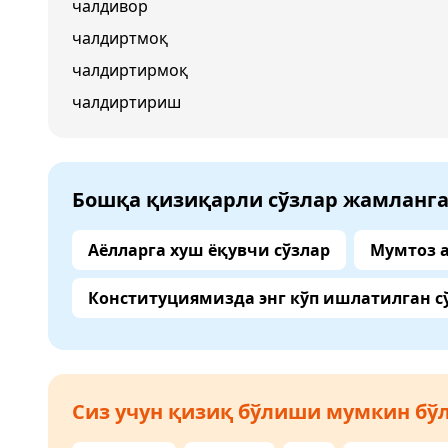
чалдивор
чалдиртмоқ
чалдиртирмоқ
чалдиртириш
Бошқа қизиқарли сўзлар жамланг
Аёлларга хуш ёқувчи сўзлар
Мумтоз 
Конституциямизда энг кўп ишлатилган с
Сиз учун қизиқ бўлиши мумкин бўл