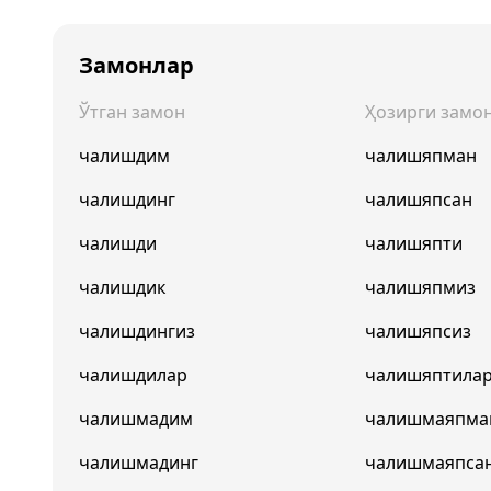
Замонлар
Ўтган замон
Ҳозирги замо
чалишдим
чалишяпман
чалишдинг
чалишяпсан
чалишди
чалишяпти
чалишдик
чалишяпмиз
чалишдингиз
чалишяпсиз
чалишдилар
чалишяптила
чалишмадим
чалишмаяпма
чалишмадинг
чалишмаяпса