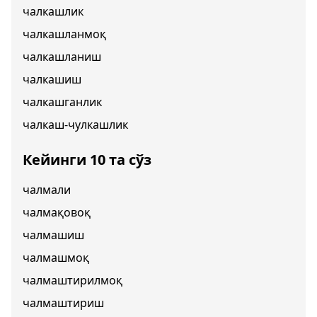
чалкашлик
чалкашланмоқ
чалкашланиш
чалкашиш
чалкашганлик
чалкаш-чулкашлик
Кейинги 10 та сўз
чалмали
чалмақовоқ
чалмашиш
чалмашмоқ
чалмаштирилмоқ
чалмаштириш