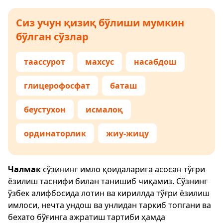
Сиз учун қизиқ бўлиши мумкин
бўлган сўзлар
таассурот
махсус
насабдош
глицерофосфат
баташ
беустухон
исмалоқ
ординаторлик
жиу-жицу
Чалмак
сўзининг имло қоидаларига асосан тўғри
ёзилиш таснифи билан танишиб чиқамиз. Сўзнинг
ўзбек алифбосида лотин ва кириллда тўғри ёзилиш
имлоси, нечта ундош ва унлидан таркиб топгани ва
бехато бўғинга ажратиш тартиби ҳамда