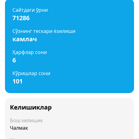
Сайтдаги ўрни
71286
Сўзнинг тескари ёзилиши
камлач
Ҳарфлар сони
6
Кўришлар сони
101
Келишиклар
Бош келишик
Чалмак