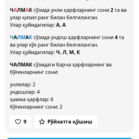
Ч
А
Л
М
А
К
сўзида унли ҳарфларнинг сони
2
та ва
улар қизил ранг билан белгиланган.
Улар қуйидагилар:
А, А
Ч
А
Л
М
А
К
сўзида ундош ҳарфларнинг сони
4
та
ва улар кўк ранг билан белгиланган.
Улар қуйидагилар:
Ч, Л, М, К
ЧАЛМАК
сўзидаги барча ҳарфларнинг ва
бўғинларнинг сони:
унлилар: 2
ундошлар: 4
ҳамма ҳарфлар: 6
бўғинларнинг сони: 2
9
Рўйхатга қўшиш