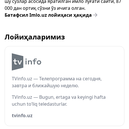
шу сўзлар асосида яратилган имло луғати сайти, 87
000 дан ортиқ сўзни ўз ичига олган.
Батафсил Imlo.uz лойиҳаси ҳақида
Лойиҳаларимиз
TVinfo.uz — Телепрограмма на сегодня,
завтра и ближайшую неделю.
TVinfo.uz — Bugun, ertaga va keyingi hafta
uchun to‘liq teledasturlar.
tvinfo.uz