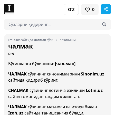
O‘Z
0
Imlo.uz
сайтида
чалмак
сўзининг ёзилиши
чалмак
от
Бўғинларга бўлиниши:
[чал-мак]
ЧАЛМАК
сўзининг синонимларини
Sinonim.uz
сайтида қидириб кўринг.
CHALMAK
сўзининг лотинча ёзилиши
Lotin.uz
сайти томонидан тақдим қилинган.
ЧАЛМАК
сўзининг маъноси ва изоҳи билан
Izoh.uz
сайтида танишсангиз бўлади.