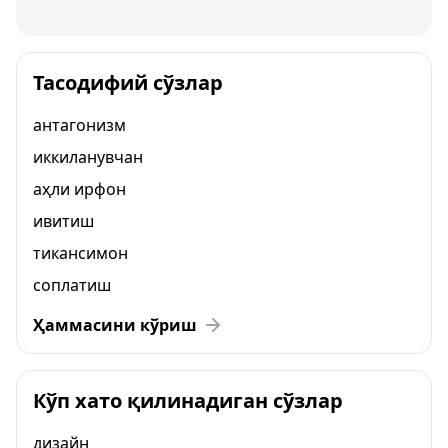
Тасодифий сўзлар
антагонизм
иккиланувчан
аҳли ирфон
ивитиш
тикансимон
соплатиш
Ҳаммасини кўриш
Кўп хато қилинадиган сўзлар
дизайн