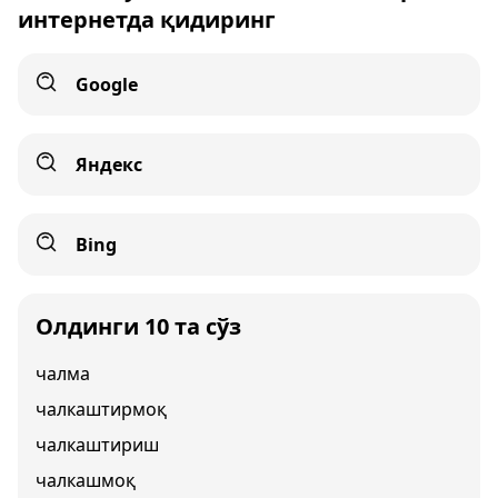
интернетда қидиринг
Google
Яндекс
Bing
Олдинги 10 та сўз
чалма
чалкаштирмоқ
чалкаштириш
чалкашмоқ