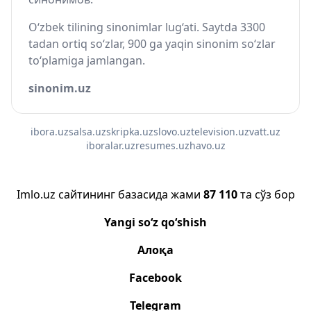
O‘zbek tilining sinonimlar lug‘ati. Saytda 3300
tadan ortiq so‘zlar, 900 ga yaqin sinonim so‘zlar
to‘plamiga jamlangan.
sinonim.uz
ibora.uz
salsa.uz
skripka.uz
slovo.uz
television.uz
vatt.uz
iboralar.uz
resumes.uz
havo.uz
Imlo.uz сайтининг базасида жами
87 110
та сўз бор
Yangi so‘z qo‘shish
Алоқа
Facebook
Telegram