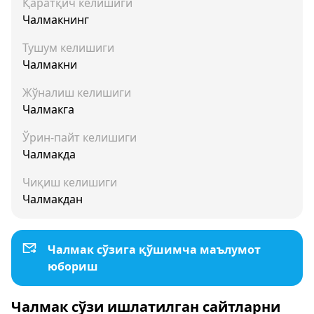
Қаратқич келишиги
Чалмакнинг
Тушум келишиги
Чалмакни
Жўналиш келишиги
Чалмакга
Ўрин-пайт келишиги
Чалмакда
Чиқиш келишиги
Чалмакдан
Чалмак сўзига қўшимча маълумот
юбориш
Чалмак сўзи ишлатилган сайтларни