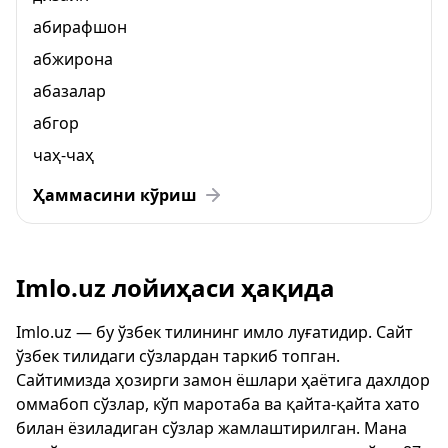
абирафшон
абжирона
абазалар
абгор
чаҳ-чаҳ
Ҳаммасини кўриш
Imlo.uz лойиҳаси ҳақида
Imlo.uz — бу ўзбек тилининг имло луғатидир. Сайт
ўзбек тилидаги сўзлардан таркиб топган.
Сайтимизда ҳозирги замон ёшлари ҳаётига дахлдор
оммабоп сўзлар, кўп маротаба ва қайта-қайта хато
билан ёзиладиган сўзлар жамлаштирилган. Мана