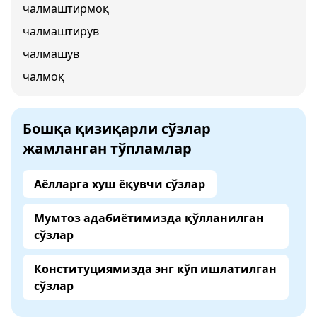
чалмаштирмоқ
чалмаштирув
чалмашув
чалмоқ
Бошқа қизиқарли сўзлар
жамланган тўпламлар
Аёлларга хуш ёқувчи сўзлар
Мумтоз адабиётимизда қўлланилган
сўзлар
Конституциямизда энг кўп ишлатилган
сўзлар