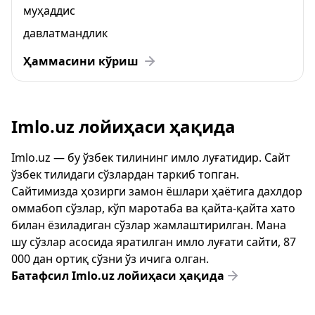
муҳаддис
давлатмандлик
Ҳаммасини кўриш
Imlo.uz лойиҳаси ҳақида
Imlo.uz — бу ўзбек тилининг имло луғатидир. Сайт
ўзбек тилидаги сўзлардан таркиб топган.
Сайтимизда ҳозирги замон ёшлари ҳаётига дахлдор
оммабоп сўзлар, кўп маротаба ва қайта-қайта хато
билан ёзиладиган сўзлар жамлаштирилган. Мана
шу сўзлар асосида яратилган имло луғати сайти, 87
000 дан ортиқ сўзни ўз ичига олган.
Батафсил Imlo.uz лойиҳаси ҳақида