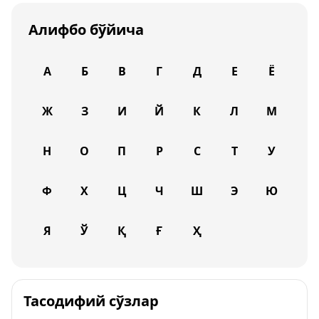
Алифбо бўйича
А
Б
В
Г
Д
Е
Ё
Ж
З
И
Й
К
Л
М
Н
О
П
Р
С
Т
У
Ф
Х
Ц
Ч
Ш
Э
Ю
Я
Ў
Қ
Ғ
Ҳ
Тасодифий сўзлар