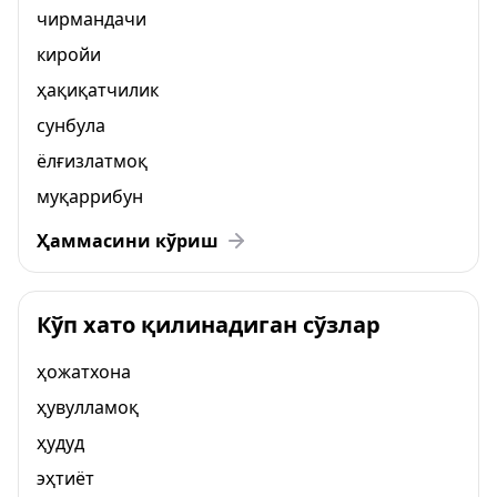
чирмандачи
киройи
ҳақиқатчилик
сунбула
ёлғизлатмоқ
муқаррибун
Ҳаммасини кўриш
Кўп хато қилинадиган сўзлар
ҳожатхона
ҳувулламоқ
ҳудуд
эҳтиёт