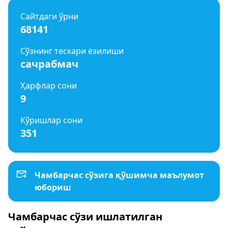
Сайтдаги ўрни
68141
Сўзнинг тескари ёзилиши
сачрабмач
Ҳарфлар сони
9
Кўришлар сони
351
Чамбарчас сўзига қўшимча маълумот
юбориш
Чамбарчас сўзи ишлатилган