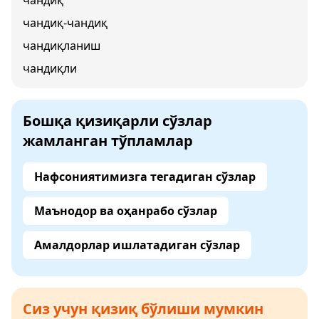
чандиқ
чандиқ-чандиқ
чандиқланиш
чандиқли
Бошқа қизиқарли сўзлар
жамланган тўпламлар
Нафсониятимизга тегадиган сўзлар
Маънодор ва оҳанрабо сўзлар
Амалдорлар ишлатадиган сўзлар
Сиз учун қизиқ бўлиши мумкин