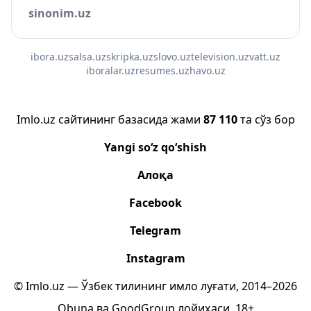
sinonim.uz
ibora.uz
salsa.uz
skripka.uz
slovo.uz
television.uz
vatt.uz
iboralar.uz
resumes.uz
havo.uz
Imlo.uz сайтининг базасида жами
87 110
та сўз бор
Yangi so‘z qo‘shish
Алоқа
Facebook
Telegram
Instagram
© Imlo.uz — Ўзбек тилининг имло луғати, 2014–2026
Obuna
ва
GoodGroup
лойиҳаси.
18+