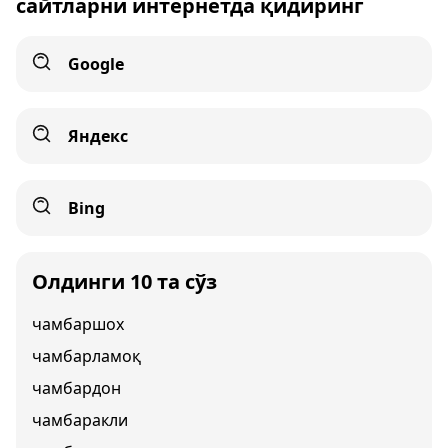
сайтларни интернетда қидиринг
Google
Яндекс
Bing
Олдинги 10 та сўз
чамбаршох
чамбарламоқ
чамбардон
чамбаракли