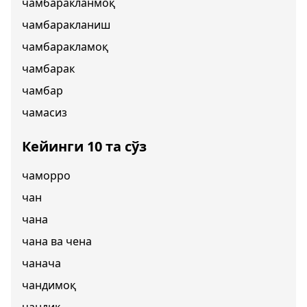
чамбаракланмоқ
чамбаракланиш
чамбаракламоқ
чамбарак
чамбар
чамасиз
Кейинги 10 та сўз
чаморро
чан
чана
чана ва чена
чанача
чандимоқ