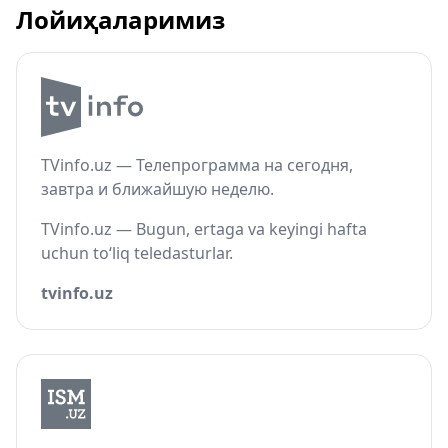
Лойиҳаларимиз
TVinfo.uz — Телепрограмма на сегодня,
завтра и ближайшую неделю.
TVinfo.uz — Bugun, ertaga va keyingi hafta
uchun to‘liq teledasturlar.
tvinfo.uz