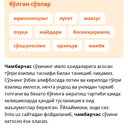
бўлган сўзлар
юрисконсульт
луғат
махсус
озуқа
жайдари
босинқирамоқ
сўзшунослик
орзиқув
манба
Чамбарчас
сўзининг имло қоидаларига асосан
тўғри ёзилиш таснифи билан танишиб чиқамиз.
Сўзнинг ўзбек алифбосида лотин ва кириллда тўғри
ёзилиш имлоси, нечта ундош ва унлидан таркиб
топгани ва бехато бўғинга ажратиш тартиби ҳамда
келишикларда қандай тусланишига оид
маълумотлар берилган. Ўйлаймизки, энди сиз
Imlo.uz
сайтидан фойдаланиб,
чамбарчас
сўзини
хатосиз ёза оласиз.