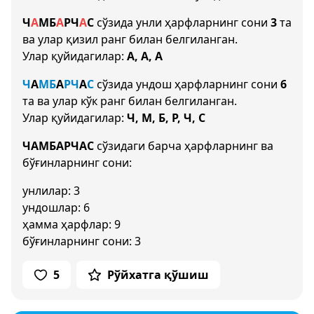
Ч
А
М
Б
А
Р
Ч
А
С
сўзида унли ҳарфларнинг сони
3
та
ва улар қизил ранг билан белгиланган.
Улар қуйидагилар:
А, А, А
Ч
А
М
Б
А
Р
Ч
А
С
сўзида ундош ҳарфларнинг сони
6
та ва улар кўк ранг билан белгиланган.
Улар қуйидагилар:
Ч, М, Б, Р, Ч, С
ЧАМБАРЧАС
сўзидаги барча ҳарфларнинг ва
бўғинларнинг сони:
унлилар: 3
ундошлар: 6
ҳамма ҳарфлар: 9
бўғинларнинг сони: 3
5
Рўйхатга қўшиш