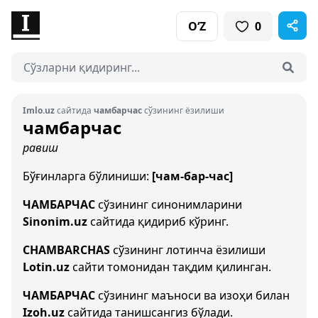
O‘Z
0
Imlo.uz
сайтида
чамбарчас
сўзининг ёзилиши
чамбарчас
равиш
Бўғинларга бўлиниши:
[чам-бар-час]
ЧАМБАРЧАС
сўзининг синонимларини
Sinonim.uz
сайтида қидириб кўринг.
CHAMBARCHAS
сўзининг лотинча ёзилиши
Lotin.uz
сайти томонидан тақдим қилинган.
ЧАМБАРЧАС
сўзининг маъноси ва изоҳи билан
Izoh.uz
сайтида танишсангиз бўлади.