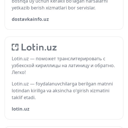
boshqa uy uchun kerakli bo‘lagan narsalarni
yetkazib berish xizmatlari bor servislar.
dostavkainfo.uz
Lotin.uz — поможет транслитерировать с
узбекской кириллицы на латиницу и обратно.
Легко!
Lotin.uz — foydalanuvchilarga berilgan matnni
lotindan kirillga va aksincha o‘girish xizmatini
taklif etadi.
lotin.uz