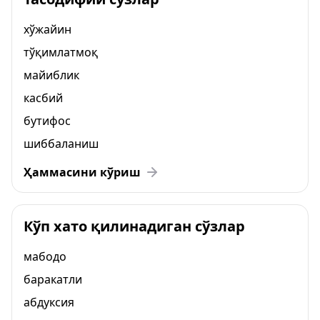
хўжайин
тўқимлатмоқ
майиблик
касбий
бутифос
шиббаланиш
Ҳаммасини кўриш
Кўп хато қилинадиган сўзлар
мабодо
баракатли
абдуксия