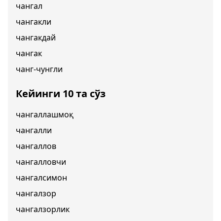
чангал
чангакли
чангакдай
чангак
чанг-чунгли
Кейинги 10 та сўз
чангаллашмоқ
чангалли
чангаллов
чангалловчи
чангалсимон
чангалзор
чангалзорлик