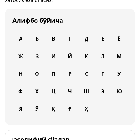
хатосиз ёза оласиз.
Алифбо бўйича
А
Б
В
Г
Д
Е
Ё
Ж
З
И
Й
К
Л
М
Н
О
П
Р
С
Т
У
Ф
Х
Ц
Ч
Ш
Э
Ю
Я
Ў
Қ
Ғ
Ҳ
Тасодифий сўзлар