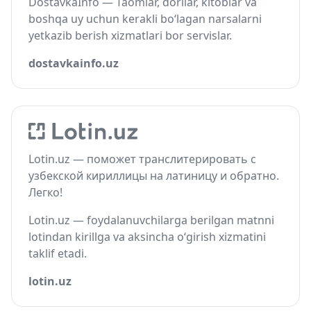
DostavkaInfo — Taomlar, dorilar, kitoblar va
boshqa uy uchun kerakli bo‘lagan narsalarni
yetkazib berish xizmatlari bor servislar.
dostavkainfo.uz
Lotin.uz — поможет транслитерировать с
узбекской кириллицы на латиницу и обратно.
Легко!
Lotin.uz — foydalanuvchilarga berilgan matnni
lotindan kirillga va aksincha o‘girish xizmatini
taklif etadi.
lotin.uz