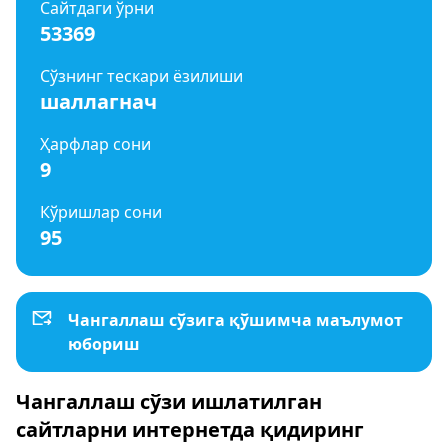
Сайтдаги ўрни
53369
Сўзнинг тескари ёзилиши
шаллагнач
Ҳарфлар сони
9
Кўришлар сони
95
Чангаллаш сўзига қўшимча маълумот
юбориш
Чангаллаш сўзи ишлатилган
сайтларни интернетда қидиринг