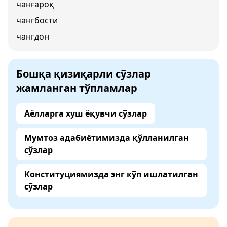
чанғароқ
чангбости
чангдон
Бошқа қизиқарли сўзлар
жамланган тўпламлар
Аёлларга хуш ёқувчи сўзлар
Мумтоз адабиётимизда қўлланилган
сўзлар
Конституциямизда энг кўп ишлатилган
сўзлар