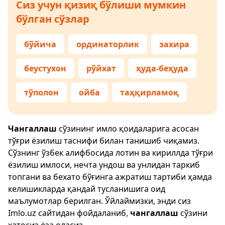
Сиз учун қизиқ бўлиши мумкин
бўлган сўзлар
бўйича
ординаторлик
захира
беустухон
рўйхат
ҳуда-беҳуда
тўполон
ойба
таҳқирламоқ
Чангаллаш
сўзининг имло қоидаларига асосан
тўғри ёзилиш таснифи билан танишиб чиқамиз.
Сўзнинг ўзбек алифбосида лотин ва кириллда тўғри
ёзилиш имлоси, нечта ундош ва унлидан таркиб
топгани ва бехато бўғинга ажратиш тартиби ҳамда
келишикларда қандай тусланишига оид
маълумотлар берилган. Ўйлаймизки, энди сиз
Imlo.uz
сайтидан фойдаланиб,
чангаллаш
сўзини