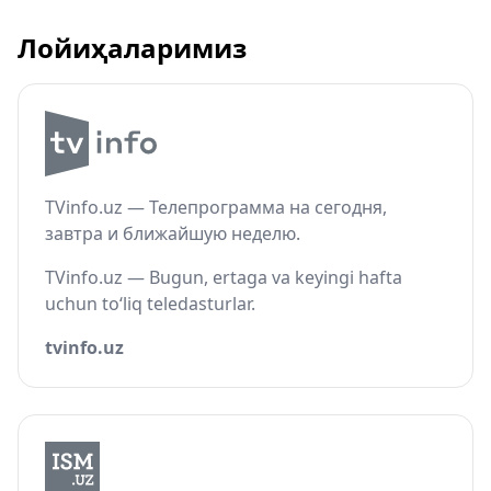
Лойиҳаларимиз
TVinfo.uz — Телепрограмма на сегодня,
завтра и ближайшую неделю.
TVinfo.uz — Bugun, ertaga va keyingi hafta
uchun to‘liq teledasturlar.
tvinfo.uz