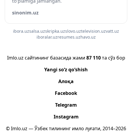
to‘plamiga jamlangan.
sinonim.uz
ibora.uz
salsa.uz
skripka.uz
slovo.uz
television.uz
vatt.uz
iboralar.uz
resumes.uz
havo.uz
Imlo.uz сайтининг базасида жами
87 110
та сўз бор
Yangi so‘z qo‘shish
Алоқа
Facebook
Telegram
Instagram
© Imlo.uz — Ўзбек тилининг имло луғати, 2014–2026