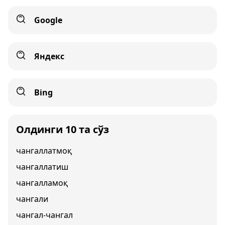
Google
Яндекс
Bing
Олдинги 10 та сўз
чангаллатмоқ
чангаллатиш
чангалламоқ
чангали
чангал-чангал