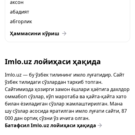
аксон
абадият
абгорлик
Ҳаммасини кўриш
Imlo.uz лойиҳаси ҳақида
Imlo.uz — бу ўзбек тилининг имло луғатидир. Сайт
ўзбек тилидаги сўзлардан таркиб топган.
Сайтимизда ҳозирги замон ёшлари ҳаётига дахлдор
оммабоп сўзлар, кўп маротаба ва қайта-қайта хато
билан ёзиладиган сўзлар жамлаштирилган. Мана
шу сўзлар асосида яратилган имло луғати сайти, 87
000 дан ортиқ сўзни ўз ичига олган.
Батафсил Imlo.uz лойиҳаси ҳақида