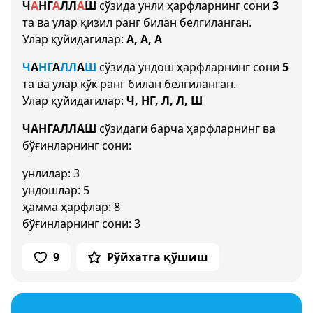
Ч
А
НГ
А
Л
Л
А
Ш
сўзида унли ҳарфларнинг сони
3
та ва улар қизил ранг билан белгиланган.
Улар қуйидагилар:
А, А, А
Ч
А
НГ
А
Л
Л
А
Ш
сўзида ундош ҳарфларнинг сони
5
та ва улар кўк ранг билан белгиланган.
Улар қуйидагилар:
Ч, НГ, Л, Л, Ш
ЧАНГАЛЛАШ
сўзидаги барча ҳарфларнинг ва
бўғинларнинг сони:
унлилар: 3
ундошлар: 5
ҳамма ҳарфлар: 8
бўғинларнинг сони: 3
9
Рўйхатга қўшиш