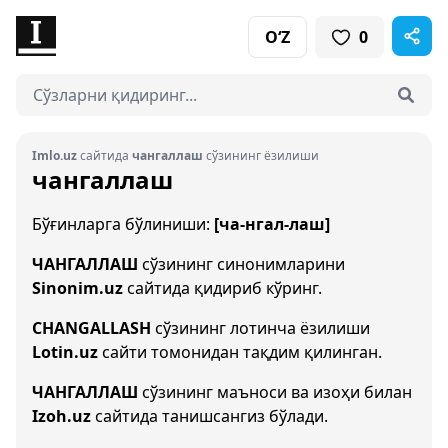
O‘Z
0
Imlo.uz
сайтида
чангаллаш
сўзининг ёзилиши
чангаллаш
Бўғинларга бўлиниши:
[ча-нгал-лаш]
ЧАНГАЛЛАШ
сўзининг синонимларини
Sinonim.uz
сайтида қидириб кўринг.
CHANGALLASH
сўзининг лотинча ёзилиши
Lotin.uz
сайти томонидан тақдим қилинган.
ЧАНГАЛЛАШ
сўзининг маъноси ва изоҳи билан
Izoh.uz
сайтида танишсангиз бўлади.