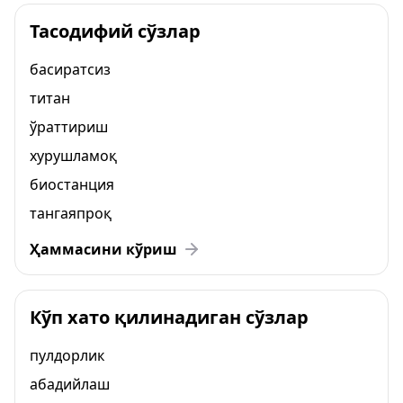
Тасодифий сўзлар
басиратсиз
титан
ўраттириш
хурушламоқ
биостанция
тангаяпроқ
Ҳаммасини кўриш
Кўп хато қилинадиган сўзлар
пулдорлик
абадийлаш