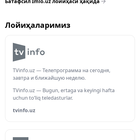
Батафсил Imlo.uz лойиҳаси ҳақида
Лойиҳаларимиз
TVinfo.uz — Телепрограмма на сегодня,
завтра и ближайшую неделю.
TVinfo.uz — Bugun, ertaga va keyingi hafta
uchun to‘liq teledasturlar.
tvinfo.uz