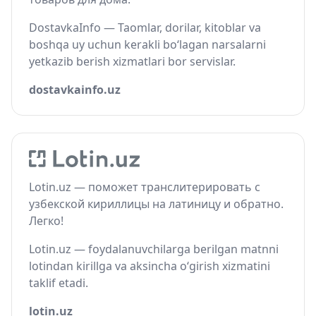
DostavkaInfo — Taomlar, dorilar, kitoblar va
boshqa uy uchun kerakli bo‘lagan narsalarni
yetkazib berish xizmatlari bor servislar.
dostavkainfo.uz
Lotin.uz — поможет транслитерировать с
узбекской кириллицы на латиницу и обратно.
Легко!
Lotin.uz — foydalanuvchilarga berilgan matnni
lotindan kirillga va aksincha o‘girish xizmatini
taklif etadi.
lotin.uz