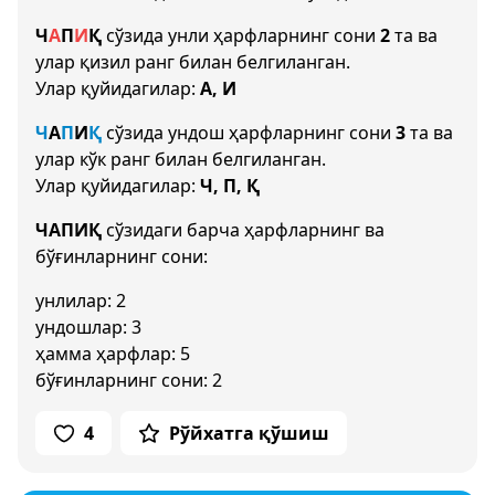
Ч
А
П
И
Қ
сўзида унли ҳарфларнинг сони
2
та ва
улар қизил ранг билан белгиланган.
Улар қуйидагилар:
А, И
Ч
А
П
И
Қ
сўзида ундош ҳарфларнинг сони
3
та ва
улар кўк ранг билан белгиланган.
Улар қуйидагилар:
Ч, П, Қ
ЧАПИҚ
сўзидаги барча ҳарфларнинг ва
бўғинларнинг сони:
унлилар: 2
ундошлар: 3
ҳамма ҳарфлар: 5
бўғинларнинг сони: 2
4
Рўйхатга қўшиш