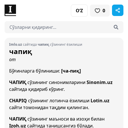
O‘Z
0
Imlo.uz
сайтида
чапиқ
сўзининг ёзилиши
чапиқ
от
Бўғинларга бўлиниши:
[ча-пиқ]
ЧАПИҚ
сўзининг синонимларини
Sinonim.uz
сайтида қидириб кўринг.
CHAPIQ
сўзининг лотинча ёзилиши
Lotin.uz
сайти томонидан тақдим қилинган.
ЧАПИҚ
сўзининг маъноси ва изоҳи билан
Izoh.uz
сайтида танишсангиз бўлади.