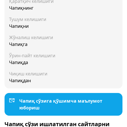
Қаратқич келишиги
Чапиқнинг
Тушум келишиги
Чапиқни
Жўналиш келишиги
Чапиқга
Ўрин-пайт келишиги
Чапиқда
Чиқиш келишиги
Чапиқдан
Чапиқ сўзига қўшимча маълумот
юбориш
Чапиқ сўзи ишлатилган сайтларни