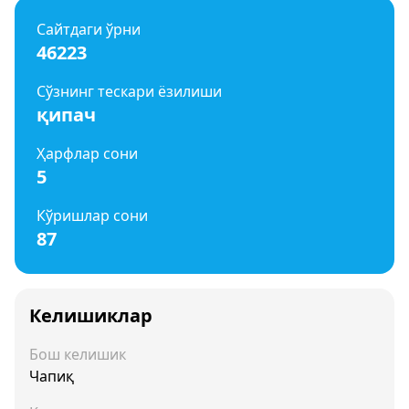
Сайтдаги ўрни
46223
Сўзнинг тескари ёзилиши
қипач
Ҳарфлар сони
5
Кўришлар сони
87
Келишиклар
Бош келишик
Чапиқ