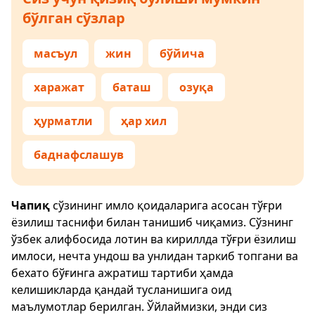
бўлган сўзлар
масъул
жин
бўйича
харажат
баташ
озуқа
ҳурматли
ҳар хил
баднафслашув
Чапиқ
сўзининг имло қоидаларига асосан тўғри
ёзилиш таснифи билан танишиб чиқамиз. Сўзнинг
ўзбек алифбосида лотин ва кириллда тўғри ёзилиш
имлоси, нечта ундош ва унлидан таркиб топгани ва
бехато бўғинга ажратиш тартиби ҳамда
келишикларда қандай тусланишига оид
маълумотлар берилган. Ўйлаймизки, энди сиз