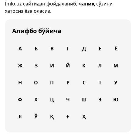
Imlo.uz
сайтидан фойдаланиб,
чапиқ
сўзини
хатосиз ёза оласиз.
Алифбо бўйича
А
Б
В
Г
Д
Е
Ё
Ж
З
И
Й
К
Л
М
Н
О
П
Р
С
Т
У
Ф
Х
Ц
Ч
Ш
Э
Ю
Я
Ў
Қ
Ғ
Ҳ