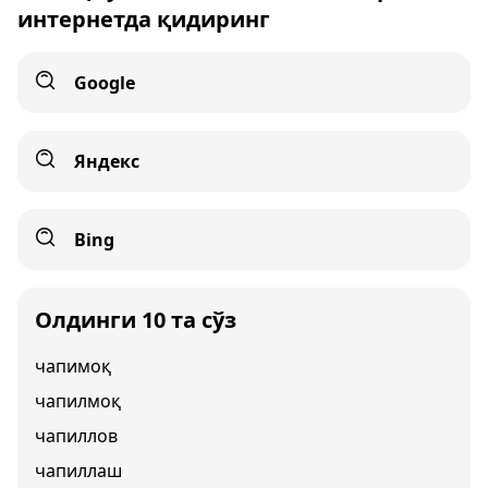
интернетда қидиринг
Google
Яндекс
Bing
Олдинги 10 та сўз
чапимоқ
чапилмоқ
чапиллов
чапиллаш