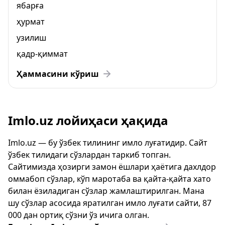
ябарға
ҳурмат
узилиш
қадр-қиммат
Ҳаммасини кўриш
Imlo.uz лойиҳаси ҳақида
Imlo.uz — бу ўзбек тилининг имло луғатидир. Сайт
ўзбек тилидаги сўзлардан таркиб топган.
Сайтимизда ҳозирги замон ёшлари ҳаётига дахлдор
оммабоп сўзлар, кўп маротаба ва қайта-қайта хато
билан ёзиладиган сўзлар жамлаштирилган. Мана
шу сўзлар асосида яратилган имло луғати сайти, 87
000 дан ортиқ сўзни ўз ичига олган.