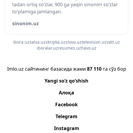
tadan ortiq so‘zlar, 900 ga yaqin sinonim so‘zlar
to‘plamiga jamlangan.
sinonim.uz
ibora.uz
salsa.uz
skripka.uz
slovo.uz
television.uz
vatt.uz
iboralar.uz
resumes.uz
havo.uz
Imlo.uz сайтининг базасида жами
87 110
та сўз бор
Yangi so‘z qo‘shish
Алоқа
Facebook
Telegram
Instagram