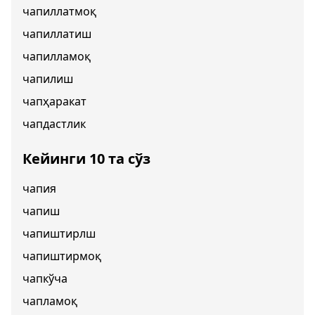
чапиллатмоқ
чапиллатиш
чапилламоқ
чапилиш
чапҳаракат
чапдастлик
Кейинги 10 та сўз
чапия
чапиш
чапиштирлш
чапиштирмоқ
чапкўча
чапламоқ