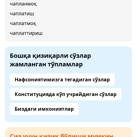
чапланмоқ
чаплатиш
чаплатмоқ
чаплаттириш
Бошқа қизиқарли сўзлар
жамланган тўпламлар
Нафсониятимизга тегадиган сўзлар
Конституцияда кўп учрайдиган сўзлар
Биздаги имкониятлар
Сиз учун қизиқ бўлиши мумкин