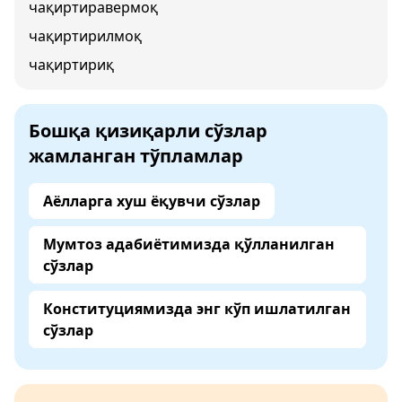
чақиртиравермоқ
чақиртирилмоқ
чақиртириқ
Бошқа қизиқарли сўзлар
жамланган тўпламлар
Аёлларга хуш ёқувчи сўзлар
Мумтоз адабиётимизда қўлланилган
сўзлар
Конституциямизда энг кўп ишлатилган
сўзлар