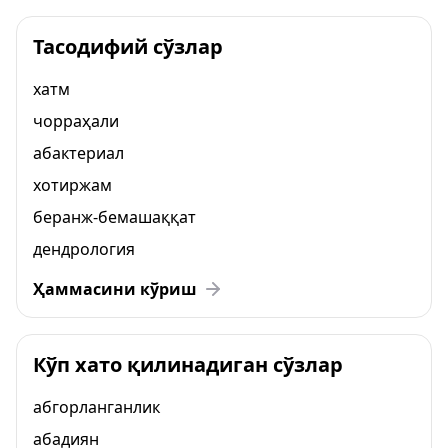
Тасодифий сўзлар
хатм
чорраҳали
абактериал
хотиржам
беранж-бемашаққат
дендрология
Ҳаммасини кўриш
Кўп хато қилинадиган сўзлар
абгорланганлик
абадиян