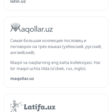
lotin.uz
Самая большая коллекция пословиц и
поговорок на трёх языках (узбекский, русский,
английский).
Maqol va naqllarning eng katta kolleksiyasi. Har
bir maqol uchta tilda (o‘zbek, rus, ingliz).
maqollar.uz