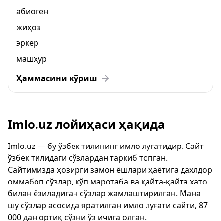
абиоген
жиҳоз
эркер
машҳур
Ҳаммасини кўриш
Imlo.uz лойиҳаси ҳақида
Imlo.uz — бу ўзбек тилининг имло луғатидир. Сайт
ўзбек тилидаги сўзлардан таркиб топган.
Сайтимизда ҳозирги замон ёшлари ҳаётига дахлдор
оммабоп сўзлар, кўп маротаба ва қайта-қайта хато
билан ёзиладиган сўзлар жамлаштирилган. Мана
шу сўзлар асосида яратилган имло луғати сайти, 87
000 дан ортиқ сўзни ўз ичига олган.