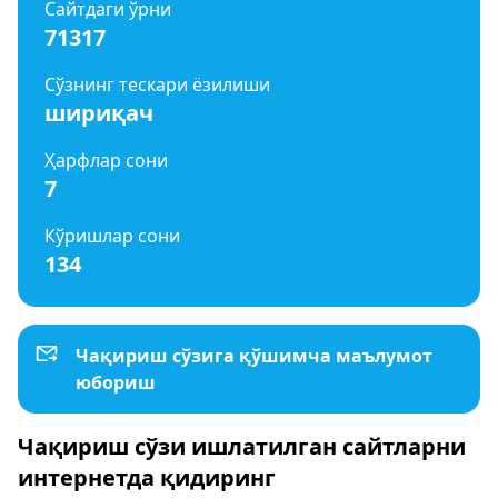
Сайтдаги ўрни
71317
Сўзнинг тескари ёзилиши
шириқач
Ҳарфлар сони
7
Кўришлар сони
134
Чақириш сўзига қўшимча маълумот
юбориш
Чақириш сўзи ишлатилган сайтларни
интернетда қидиринг