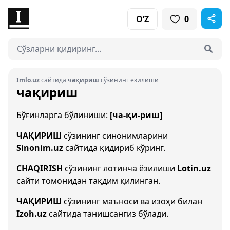
O‘Z
0
Imlo.uz
сайтида
чақириш
сўзининг ёзилиши
чақириш
Бўғинларга бўлиниши:
[ча-қи-риш]
ЧАҚИРИШ
сўзининг синонимларини
Sinonim.uz
сайтида қидириб кўринг.
CHAQIRISH
сўзининг лотинча ёзилиши
Lotin.uz
сайти томонидан тақдим қилинган.
ЧАҚИРИШ
сўзининг маъноси ва изоҳи билан
Izoh.uz
сайтида танишсангиз бўлади.