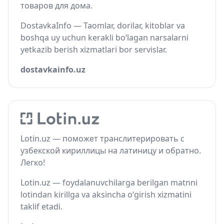
товаров для дома.
DostavkaInfo — Taomlar, dorilar, kitoblar va
boshqa uy uchun kerakli bo‘lagan narsalarni
yetkazib berish xizmatlari bor servislar.
dostavkainfo.uz
Lotin.uz — поможет транслитерировать с
узбекской кириллицы на латиницу и обратно.
Легко!
Lotin.uz — foydalanuvchilarga berilgan matnni
lotindan kirillga va aksincha o‘girish xizmatini
taklif etadi.