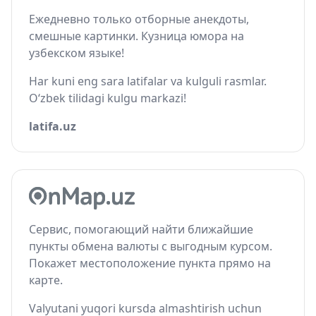
Ежедневно только отборные анекдоты,
смешные картинки. Кузница юмора на
узбекском языке!
Har kuni eng sara latifalar va kulguli rasmlar.
O‘zbek tilidagi kulgu markazi!
latifa.uz
Сервис, помогающий найти ближайшие
пункты обмена валюты с выгодным курсом.
Покажет местоположение пункта прямо на
карте.
Valyutani yuqori kursda almashtirish uchun