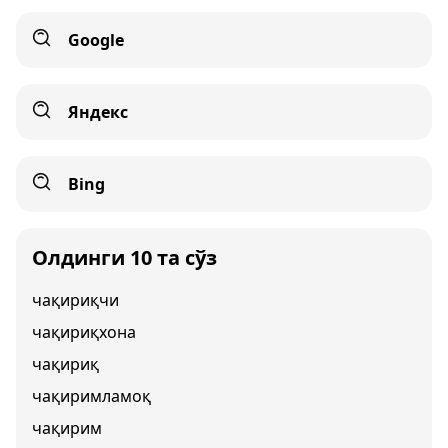
Google
Яндекс
Bing
Олдинги 10 та сўз
чақириқчи
чақириқхона
чақириқ
чақиримламоқ
чақирим