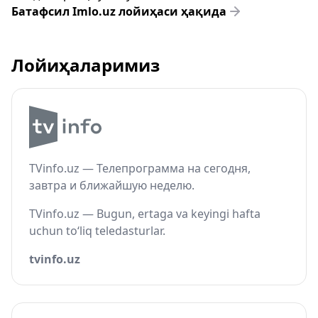
Батафсил Imlo.uz лойиҳаси ҳақида
Лойиҳаларимиз
TVinfo.uz — Телепрограмма на сегодня,
завтра и ближайшую неделю.
TVinfo.uz — Bugun, ertaga va keyingi hafta
uchun to‘liq teledasturlar.
tvinfo.uz