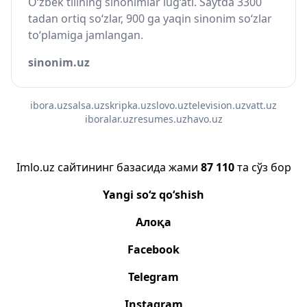
O‘zbek tilining sinonimlar lug‘ati. Saytda 3300
tadan ortiq so‘zlar, 900 ga yaqin sinonim so‘zlar
to‘plamiga jamlangan.
sinonim.uz
ibora.uz
salsa.uz
skripka.uz
slovo.uz
television.uz
vatt.uz
iboralar.uz
resumes.uz
havo.uz
Imlo.uz сайтининг базасида жами
87 110
та сўз бор
Yangi so‘z qo‘shish
Алоқа
Facebook
Telegram
Instagram