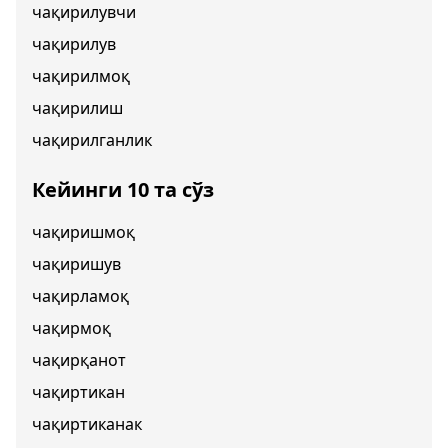
чақирилувчи
чақирилув
чақирилмоқ
чақирилиш
чақирилганлик
Кейинги 10 та сўз
чақиришмоқ
чақиришув
чақирламоқ
чақирмоқ
чақирқанот
чақиртикан
чақиртиканак