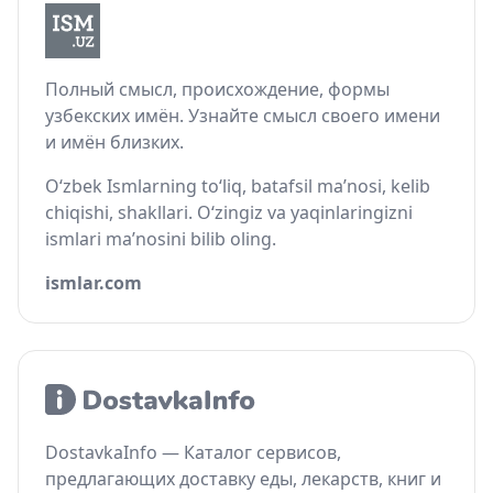
Полный смысл, происхождение, формы
узбекских имён. Узнайте смысл своего имени
и имён близких.
O‘zbek Ismlarning to‘liq, batafsil ma’nosi, kelib
chiqishi, shakllari. O‘zingiz va yaqinlaringizni
ismlari ma’nosini bilib oling.
ismlar.com
DostavkaInfo — Каталог сервисов,
предлагающих доставку еды, лекарств, книг и