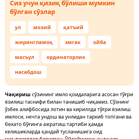
Сиз учун қизиқ бўлиши мумкин
бўлган сўзлар
ул
мозий
қатъий
жирингламоқ
эмгак
ойба
масъул
ординаторлик
насабдош
Чақириш
сўзининг имло қоидаларига асосан тўғри
ёзилиш таснифи билан танишиб чиқамиз. Сўзнинг
ўзбек алифбосида лотин ва кириллда тўғри ёзилиш
имлоси, нечта ундош ва унлидан таркиб топгани ва
бехато бўғинга ажратиш тартиби ҳамда
келишикларда қандай тусланишига оид