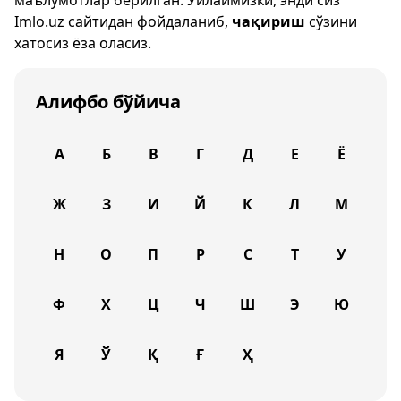
маълумотлар берилган. Ўйлаймизки, энди сиз
Imlo.uz
сайтидан фойдаланиб,
чақириш
сўзини
хатосиз ёза оласиз.
Алифбо бўйича
А
Б
В
Г
Д
Е
Ё
Ж
З
И
Й
К
Л
М
Н
О
П
Р
С
Т
У
Ф
Х
Ц
Ч
Ш
Э
Ю
Я
Ў
Қ
Ғ
Ҳ