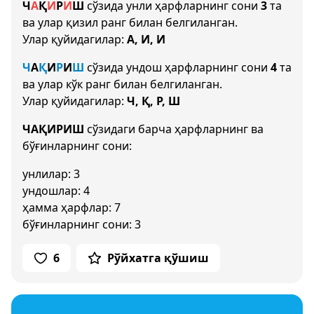
Ч
А
Қ
И
Р
И
Ш
сўзида унли ҳарфларнинг сони
3
та
ва улар қизил ранг билан белгиланган.
Улар қуйидагилар:
А, И, И
Ч
А
Қ
И
Р
И
Ш
сўзида ундош ҳарфларнинг сони
4
та
ва улар кўк ранг билан белгиланган.
Улар қуйидагилар:
Ч, Қ, Р, Ш
ЧАҚИРИШ
сўзидаги барча ҳарфларнинг ва
бўғинларнинг сони:
унлилар: 3
ундошлар: 4
ҳамма ҳарфлар: 7
бўғинларнинг сони: 3
6
Рўйхатга қўшиш