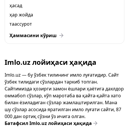
ҳасад
ҳар жойда
таассурот
Ҳаммасини кўриш
Imlo.uz лойиҳаси ҳақида
Imlo.uz — бу ўзбек тилининг имло луғатидир. Сайт
ўзбек тилидаги сўзлардан таркиб топган.
Сайтимизда ҳозирги замон ёшлари ҳаётига дахлдор
оммабоп сўзлар, кўп маротаба ва қайта-қайта хато
билан ёзиладиган сўзлар жамлаштирилган. Мана
шу сўзлар асосида яратилган имло луғати сайти, 87
000 дан ортиқ сўзни ўз ичига олган.
Батафсил Imlo.uz лойиҳаси ҳақида