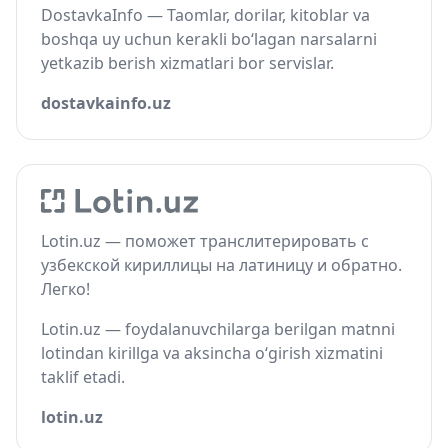
DostavkaInfo — Taomlar, dorilar, kitoblar va
boshqa uy uchun kerakli bo‘lagan narsalarni
yetkazib berish xizmatlari bor servislar.
dostavkainfo.uz
Lotin.uz — поможет транслитерировать с
узбекской кириллицы на латиницу и обратно.
Легко!
Lotin.uz — foydalanuvchilarga berilgan matnni
lotindan kirillga va aksincha o‘girish xizmatini
taklif etadi.
lotin.uz