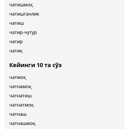
чатишмоқ
чатишганлик
чатиш
чатир-чутур
чатир
чатиқ
Кейинги 10 та сўз
чатмоқ
чатнамоқ
чатнатиш
чатнатмоқ
чатнаш
чатнашмоқ