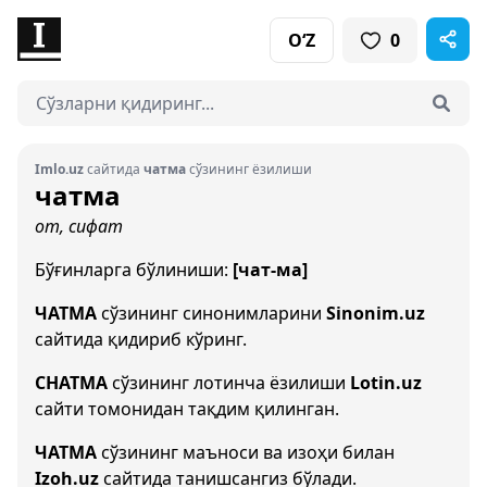
O‘Z
0
Imlo.uz
сайтида
чатма
сўзининг ёзилиши
чатма
от, сифат
Бўғинларга бўлиниши:
[чат-ма]
ЧАТМА
сўзининг синонимларини
Sinonim.uz
сайтида қидириб кўринг.
CHATMA
сўзининг лотинча ёзилиши
Lotin.uz
сайти томонидан тақдим қилинган.
ЧАТМА
сўзининг маъноси ва изоҳи билан
Izoh.uz
сайтида танишсангиз бўлади.