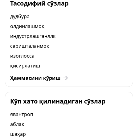
Тасодифий сўзлар
дудбура
олдинлашмоқ
индустрлашганллк
саришталанмоқ
изоглосса
қисирлатиш
Ҳаммасини кўриш
Кўп хато қилинадиган сўзлар
явантроп
аблақ
шаҳар