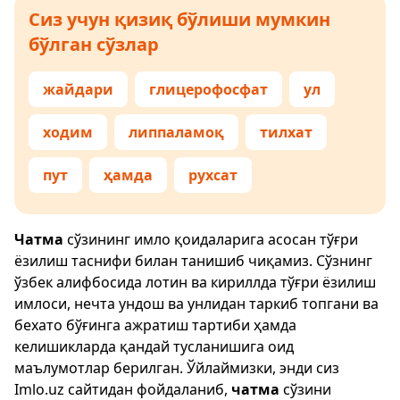
Сиз учун қизиқ бўлиши мумкин
бўлган сўзлар
жайдари
глицерофосфат
ул
ходим
липпаламоқ
тилхат
пут
ҳамда
рухсат
Чатма
сўзининг имло қоидаларига асосан тўғри
ёзилиш таснифи билан танишиб чиқамиз. Сўзнинг
ўзбек алифбосида лотин ва кириллда тўғри ёзилиш
имлоси, нечта ундош ва унлидан таркиб топгани ва
бехато бўғинга ажратиш тартиби ҳамда
келишикларда қандай тусланишига оид
маълумотлар берилган. Ўйлаймизки, энди сиз
Imlo.uz
сайтидан фойдаланиб,
чатма
сўзини