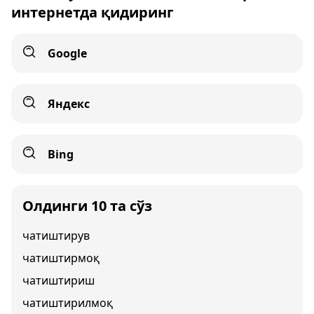
интернетда қидиринг
Google
Яндекс
Bing
Олдинги 10 та сўз
чатиштирув
чатиштирмоқ
чатиштириш
чатиштирилмоқ