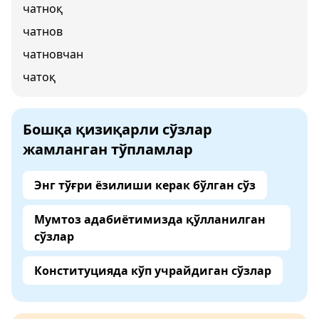
чатноқ
чатнов
чатновчан
чатоқ
Бошқа қизиқарли сўзлар
жамланган тўпламлар
Энг тўғри ёзилиши керак бўлган сўз
Мумтоз адабиётимизда қўлланилган
сўзлар
Конституцияда кўп учрайдиган сўзлар