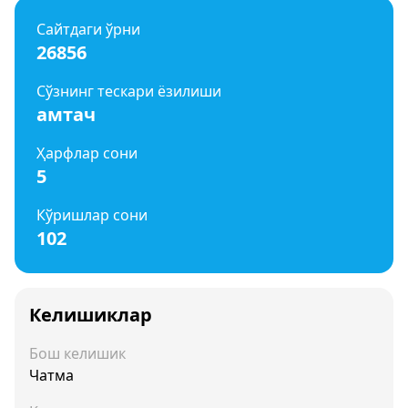
Сайтдаги ўрни
26856
Сўзнинг тескари ёзилиши
амтач
Ҳарфлар сони
5
Кўришлар сони
102
Келишиклар
Бош келишик
Чатма