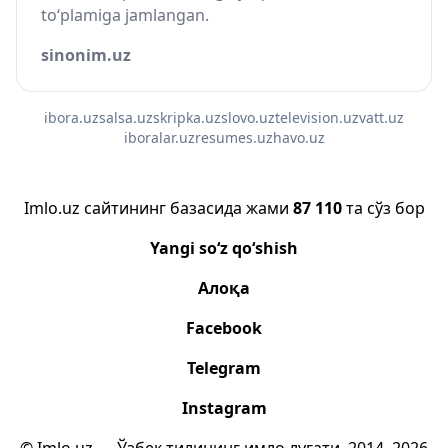
to‘plamiga jamlangan.
sinonim.uz
ibora.uz
salsa.uz
skripka.uz
slovo.uz
television.uz
vatt.uz
iboralar.uz
resumes.uz
havo.uz
Imlo.uz сайтининг базасида жами
87 110
та сўз бор
Yangi so‘z qo‘shish
Алоқа
Facebook
Telegram
Instagram
© Imlo.uz — Ўзбек тилининг имло луғати, 2014–2026