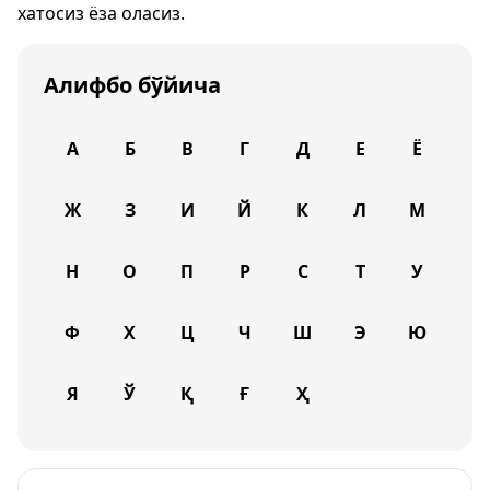
хатосиз ёза оласиз.
Алифбо бўйича
А
Б
В
Г
Д
Е
Ё
Ж
З
И
Й
К
Л
М
Н
О
П
Р
С
Т
У
Ф
Х
Ц
Ч
Ш
Э
Ю
Я
Ў
Қ
Ғ
Ҳ