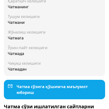
Қаратқич келишиги
Чатманинг
Тушум келишиги
Чатмани
Жўналиш келишиги
Чатмага
Ўрин-пайт келишиги
Чатмада
Чиқиш келишиги
Чатмадан
Чатма сўзига қўшимча маълумот
юбориш
Чатма сўзи ишлатилган сайтларни