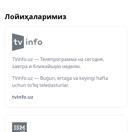
Лойиҳаларимиз
TVinfo.uz — Телепрограмма на сегодня,
завтра и ближайшую неделю.
TVinfo.uz — Bugun, ertaga va keyingi hafta
uchun to‘liq teledasturlar.
tvinfo.uz