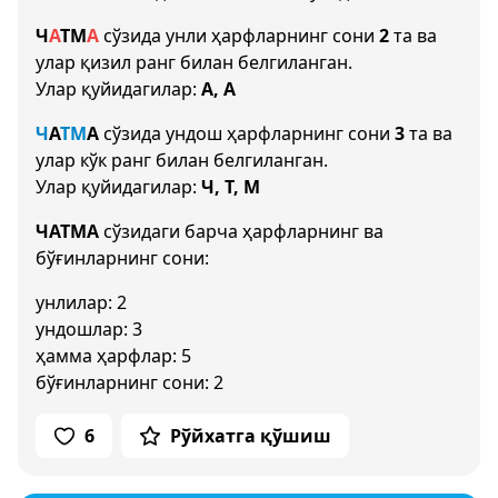
Ч
А
Т
М
А
сўзида унли ҳарфларнинг сони
2
та ва
улар қизил ранг билан белгиланган.
Улар қуйидагилар:
А, А
Ч
А
Т
М
А
сўзида ундош ҳарфларнинг сони
3
та ва
улар кўк ранг билан белгиланган.
Улар қуйидагилар:
Ч, Т, М
ЧАТМА
сўзидаги барча ҳарфларнинг ва
бўғинларнинг сони:
унлилар: 2
ундошлар: 3
ҳамма ҳарфлар: 5
бўғинларнинг сони: 2
6
Рўйхатга қўшиш