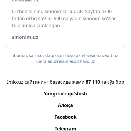
O‘zbek tilining sinonimlar lug‘ati. Saytda 3300
tadan ortiq so‘zlar, 900 ga yaqin sinonim so‘zlar
to‘plamiga jamlangan.
sinonim.uz
ibora.uz
salsa.uz
skripka.uz
slovo.uz
television.uz
vatt.uz
iboralar.uz
resumes.uz
havo.uz
Imlo.uz сайтининг базасида жами
87 110
та сўз бор
Yangi so‘z qo‘shish
Алоқа
Facebook
Telegram