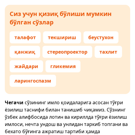
Сиз учун қизиқ бўлиши мумкин
бўлган сўзлар
талафот
текшириш
беустухон
қанжиқ
стереопроектор
тахлит
жайдари
гликемия
ларингоспазм
Чегачи
сўзининг имло қоидаларига асосан тўғри
ёзилиш таснифи билан танишиб чиқамиз. Сўзнинг
ўзбек алифбосида лотин ва кириллда тўғри ёзилиш
имлоси, нечта ундош ва унлидан таркиб топгани ва
бехато бўғинга ажратиш тартиби ҳамда