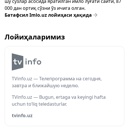
шу сўзлар асосида яратилган имло луғати сайти, 87
000 дан ортиқ сўзни ўз ичига олган.
Батафсил Imlo.uz лойиҳаси ҳақида
Лойиҳаларимиз
TVinfo.uz — Телепрограмма на сегодня,
завтра и ближайшую неделю.
TVinfo.uz — Bugun, ertaga va keyingi hafta
uchun to‘liq teledasturlar.
tvinfo.uz