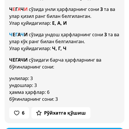
Ч
Е
Г
А
Ч
И
сўзида унли ҳарфларнинг сони
3
та ва
улар қизил ранг билан белгиланган.
Улар қуйидагилар:
Е, А, И
Ч
Е
Г
А
Ч
И
сўзида ундош ҳарфларнинг сони
3
та ва
улар кўк ранг билан белгиланган.
Улар қуйидагилар:
Ч, Г, Ч
ЧЕГАЧИ
сўзидаги барча ҳарфларнинг ва
бўғинларнинг сони:
унлилар: 3
ундошлар: 3
ҳамма ҳарфлар: 6
бўғинларнинг сони: 3
6
Рўйхатга қўшиш