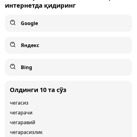
интернетда қидиринг
Google
Яндекс
Bing
Олдинги 10 та сўз
чегасиз
чегарачи
чегаравий
чегарасизлик