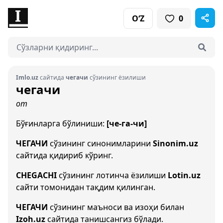
O‘Z
0
Imlo.uz
сайтида
чегачи
сўзининг ёзилиши
чегачи
от
Бўғинларга бўлиниши:
[че-га-чи]
ЧЕГАЧИ
сўзининг синонимларини
Sinonim.uz
сайтида қидириб кўринг.
CHEGACHI
сўзининг лотинча ёзилиши
Lotin.uz
сайти томонидан тақдим қилинган.
ЧЕГАЧИ
сўзининг маъноси ва изоҳи билан
Izoh.uz
сайтида танишсангиз бўлади.