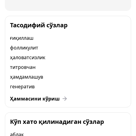
Тасодифий сўзлар
ғиқиллаш
фолликулит
ҳаловатсизлик
титровчан
ҳамдамлашув
генератив
Ҳаммасини кўриш
Кўп хато қилинадиган сўзлар
аблақ