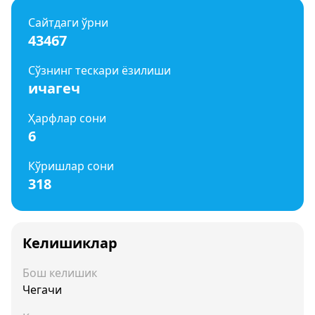
Сайтдаги ўрни
43467
Сўзнинг тескари ёзилиши
ичагеч
Ҳарфлар сони
6
Кўришлар сони
318
Келишиклар
Бош келишик
Чегачи