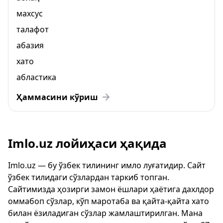
махсус
талафот
абазия
хато
абластика
Ҳаммасини кўриш
Imlo.uz лойиҳаси ҳақида
Imlo.uz — бу ўзбек тилининг имло луғатидир. Сайт
ўзбек тилидаги сўзлардан таркиб топган.
Сайтимизда ҳозирги замон ёшлари ҳаётига дахлдор
оммабоп сўзлар, кўп маротаба ва қайта-қайта хато
билан ёзиладиган сўзлар жамлаштирилган. Мана