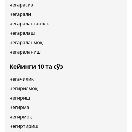
чегарасиз
чегарали
чегараланганллк
чегаралаш
чегараланмоқ
чегараланиш
Кейинги 10 та сўз
чегачилик
чегирилмоқ
чегириш
чегирма
чегирмоқ
чегиртириш