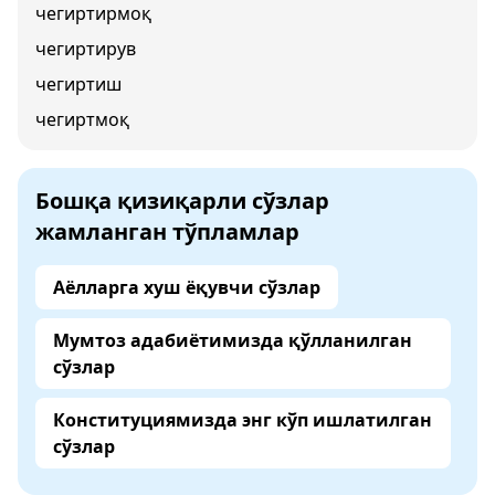
чегиртирмоқ
чегиртирув
чегиртиш
чегиртмоқ
Бошқа қизиқарли сўзлар
жамланган тўпламлар
Аёлларга хуш ёқувчи сўзлар
Мумтоз адабиётимизда қўлланилган
сўзлар
Конституциямизда энг кўп ишлатилган
сўзлар