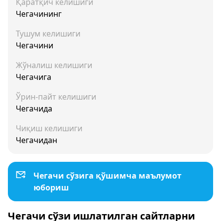
Қаратқич келишиги
Чегачининг
Тушум келишиги
Чегачини
Жўналиш келишиги
Чегачига
Ўрин-пайт келишиги
Чегачида
Чиқиш келишиги
Чегачидан
Чегачи сўзига қўшимча маълумот
юбориш
Чегачи сўзи ишлатилган сайтларни