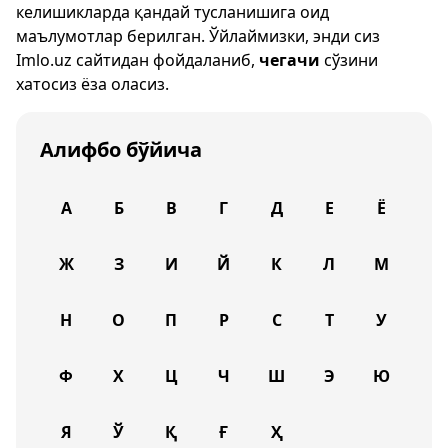
келишикларда қандай тусланишига оид
маълумотлар берилган. Ўйлаймизки, энди сиз
Imlo.uz
сайтидан фойдаланиб,
чегачи
сўзини
хатосиз ёза оласиз.
Алифбо бўйича
А
Б
В
Г
Д
Е
Ё
Ж
З
И
Й
К
Л
М
Н
О
П
Р
С
Т
У
Ф
Х
Ц
Ч
Ш
Э
Ю
Я
Ў
Қ
Ғ
Ҳ