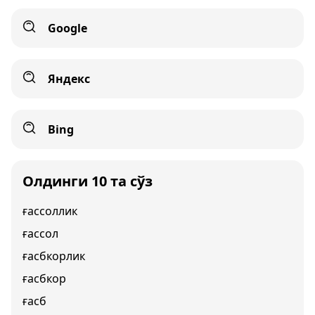
Google
Яндекс
Bing
Олдинги 10 та сўз
ғассоллик
ғассол
ғасбкорлик
ғасбкор
ғасб