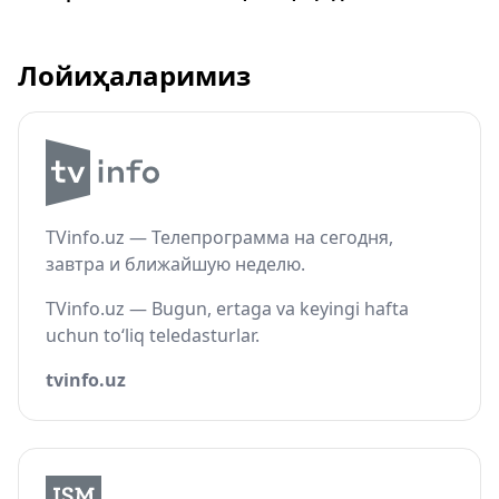
Лойиҳаларимиз
TVinfo.uz — Телепрограмма на сегодня,
завтра и ближайшую неделю.
TVinfo.uz — Bugun, ertaga va keyingi hafta
uchun to‘liq teledasturlar.
tvinfo.uz