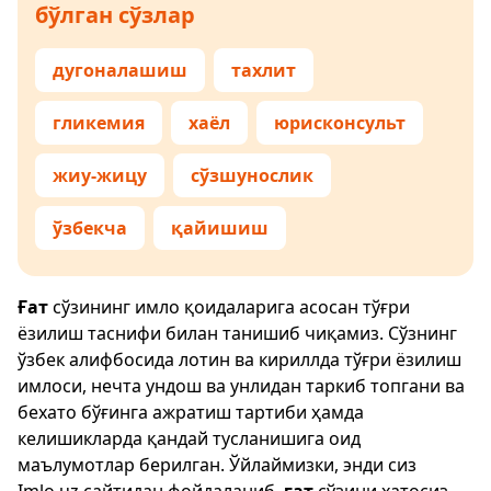
бўлган сўзлар
дугоналашиш
тахлит
гликемия
хаёл
юрисконсульт
жиу-жицу
сўзшунослик
ўзбекча
қайишиш
Ғат
сўзининг имло қоидаларига асосан тўғри
ёзилиш таснифи билан танишиб чиқамиз. Сўзнинг
ўзбек алифбосида лотин ва кириллда тўғри ёзилиш
имлоси, нечта ундош ва унлидан таркиб топгани ва
бехато бўғинга ажратиш тартиби ҳамда
келишикларда қандай тусланишига оид
маълумотлар берилган. Ўйлаймизки, энди сиз