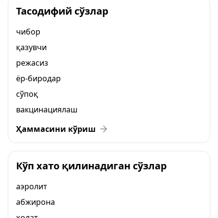
Тасодифий сўзлар
чибор
қазувчи
режасиз
ёр-биродар
сўпоқ
вакцинациялаш
Ҳаммасини кўриш
Кўп хато қилинадиган сўзлар
аэролит
абжирона
ҳолат