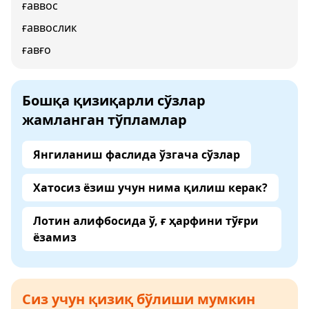
ғаввос
ғаввослик
ғавғо
Бошқа қизиқарли сўзлар
жамланган тўпламлар
Янгиланиш фаслида ўзгача сўзлар
Хатосиз ёзиш учун нима қилиш керак?
Лотин алифбосида ў, ғ ҳарфини тўғри
ёзамиз
Сиз учун қизиқ бўлиши мумкин