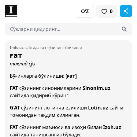
O‘Z
0
Imlo.uz
сайтида
ғат
сўзининг ёзилиши
ғат
тақлид сўз
Бўғинларга бўлиниши:
[ғат]
ҒАТ
сўзининг синонимларини
Sinonim.uz
сайтида қидириб кўринг.
G‘AT
сўзининг лотинча ёзилиши
Lotin.uz
сайти
томонидан тақдим қилинган.
ҒАТ
сўзининг маъноси ва изоҳи билан
Izoh.uz
сайтида танишсангиз бўлади.