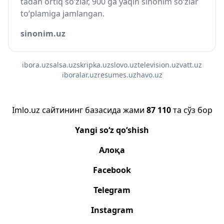
tadan ortiq so‘zlar, 900 ga yaqin sinonim so‘zlar
to‘plamiga jamlangan.
sinonim.uz
ibora.uz
salsa.uz
skripka.uz
slovo.uz
television.uz
vatt.uz
iboralar.uz
resumes.uz
havo.uz
Imlo.uz сайтининг базасида жами
87 110
та сўз бор
Yangi so‘z qo‘shish
Алоқа
Facebook
Telegram
Instagram