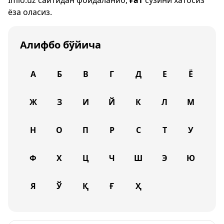
Imlo.uz
сайтидан фойдаланиб,
ғат
сўзини хатосиз
ёза оласиз.
Алифбо бўйича
А
Б
В
Г
Д
Е
Ё
Ж
З
И
Й
К
Л
М
Н
О
П
Р
С
Т
У
Ф
Х
Ц
Ч
Ш
Э
Ю
Я
Ў
Қ
Ғ
Ҳ