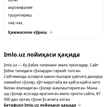
акрокефалия
тушунтириш
чаҳ-чаҳ
Ҳаммасини кўриш
Imlo.uz лойиҳаси ҳақида
Imlo.uz — бу ўзбек тилининг имло луғатидир. Сайт
ўзбек тилидаги сўзлардан таркиб топган.
Сайтимизда ҳозирги замон ёшлари ҳаётига дахлдор
оммабоп сўзлар, кўп маротаба ва қайта-қайта хато
билан ёзиладиган сўзлар жамлаштирилган. Мана
шу сўзлар асосида яратилган имло луғати сайти, 87
000 дан ортиқ сўзни ўз ичига олган.
Батафсил Imlo.uz лойиҳаси ҳақида