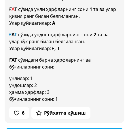
Ғ
А
Т
сўзида унли ҳарфларнинг сони
1
та ва улар
қизил ранг билан белгиланган.
Улар қуйидагилар:
А
Ғ
А
Т
сўзида ундош ҳарфларнинг сони
2
та ва
улар кўк ранг билан белгиланган.
Улар қуйидагилар:
Ғ, Т
ҒАТ
сўзидаги барча ҳарфларнинг ва
бўғинларнинг сони:
унлилар: 1
ундошлар: 2
ҳамма ҳарфлар: 3
бўғинларнинг сони: 1
6
Рўйхатга қўшиш