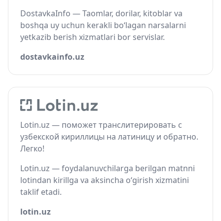
DostavkaInfo — Taomlar, dorilar, kitoblar va
boshqa uy uchun kerakli bo‘lagan narsalarni
yetkazib berish xizmatlari bor servislar.
dostavkainfo.uz
Lotin.uz — поможет транслитерировать с
узбекской кириллицы на латиницу и обратно.
Легко!
Lotin.uz — foydalanuvchilarga berilgan matnni
lotindan kirillga va aksincha o‘girish xizmatini
taklif etadi.
lotin.uz