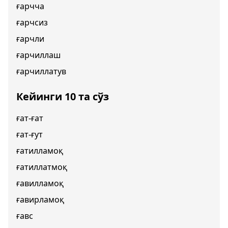
ғарчча
ғарчсиз
ғарчли
ғарчиллаш
ғарчиллатув
Кейинги 10 та сўз
ғат-ғат
ғат-ғут
ғатилламоқ
ғатиллатмоқ
ғавилламоқ
ғавирламоқ
ғавс