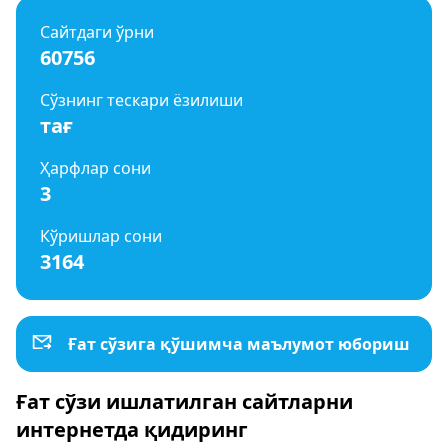
Сайтдаги ўрни
60756
Сўзнинг тескари ёзилиши
тағ
Ҳарфлар сони
3
Кўришлар сони
3164
Ғат сўзига қўшимча маълумот юбориш
Ғат сўзи ишлатилган сайтларни
интернетда қидиринг