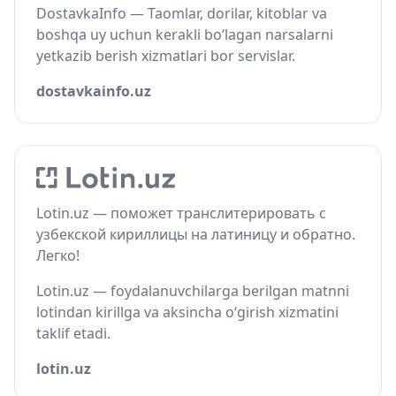
DostavkaInfo — Taomlar, dorilar, kitoblar va
boshqa uy uchun kerakli bo‘lagan narsalarni
yetkazib berish xizmatlari bor servislar.
dostavkainfo.uz
Lotin.uz — поможет транслитерировать с
узбекской кириллицы на латиницу и обратно.
Легко!
Lotin.uz — foydalanuvchilarga berilgan matnni
lotindan kirillga va aksincha o‘girish xizmatini
taklif etadi.
lotin.uz