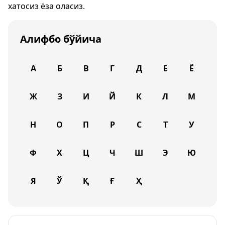
хатосиз ёза оласиз.
Алифбо бўйича
А
Б
В
Г
Д
Е
Ё
Ж
З
И
Й
К
Л
М
Н
О
П
Р
С
Т
У
Ф
Х
Ц
Ч
Ш
Э
Ю
Я
Ў
Қ
Ғ
Ҳ