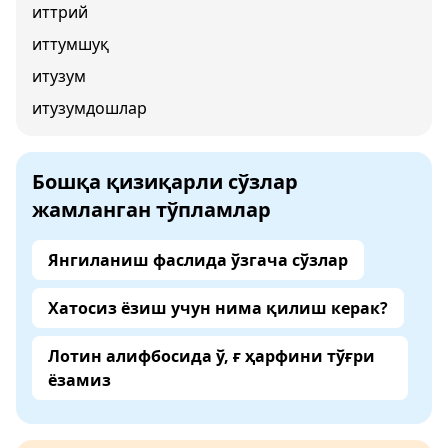
иттрий
иттумшуқ
итузум
итузумдошлар
Бошқа қизиқарли сўзлар
жамланган тўпламлар
Янгиланиш фаслида ўзгача сўзлар
Хатосиз ёзиш учун нима қилиш керак?
Лотин алифбосида ў, ғ ҳарфини тўғри
ёзамиз