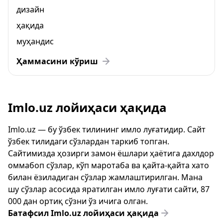
дизайн
ҳақида
муҳандис
Ҳаммасини кўриш
Imlo.uz лойиҳаси ҳақида
Imlo.uz — бу ўзбек тилининг имло луғатидир. Сайт
ўзбек тилидаги сўзлардан таркиб топган.
Сайтимизда ҳозирги замон ёшлари ҳаётига дахлдор
оммабоп сўзлар, кўп маротаба ва қайта-қайта хато
билан ёзиладиган сўзлар жамлаштирилган. Мана
шу сўзлар асосида яратилган имло луғати сайти, 87
000 дан ортиқ сўзни ўз ичига олган.
Батафсил Imlo.uz лойиҳаси ҳақида