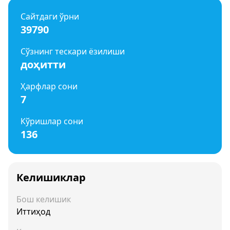
Сайтдаги ўрни
39790
Сўзнинг тескари ёзилиши
доҳитти
Ҳарфлар сони
7
Кўришлар сони
136
Келишиклар
Бош келишик
Иттиҳод