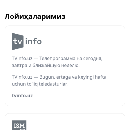
Лойиҳаларимиз
TVinfo.uz — Телепрограмма на сегодня,
завтра и ближайшую неделю.
TVinfo.uz — Bugun, ertaga va keyingi hafta
uchun to‘liq teledasturlar.
tvinfo.uz