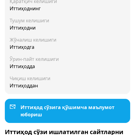
Қаратқич келишиги
Иттиҳоднинг
Тушум келишиги
Иттиҳодни
Жўналиш келишиги
Иттиҳодга
Ўрин-пайт келишиги
Иттиҳодда
Чиқиш келишиги
Иттиҳоддан
Иттиҳод сўзига қўшимча маълумот
юбориш
Иттиҳод сўзи ишлатилган сайтларни