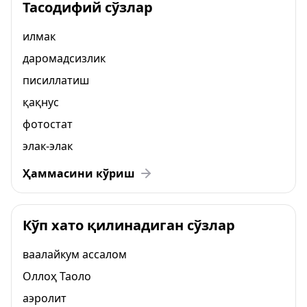
Тасодифий сўзлар
илмак
даромадсизлик
писиллатиш
қақнус
фотостат
элак-элак
Ҳаммасини кўриш
Кўп хато қилинадиган сўзлар
ваалайкум ассалом
Оллоҳ Таоло
аэролит