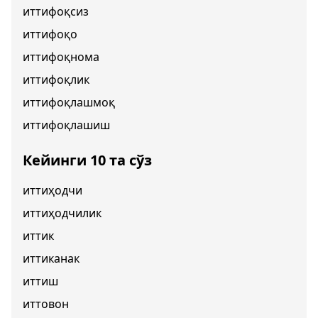
иттифоқсиз
иттифоқо
иттифоқнома
иттифоқлик
иттифоқлашмоқ
иттифоқлашиш
Кейинги 10 та сўз
иттиҳодчи
иттиҳодчилик
иттик
иттиканак
иттиш
иттовон