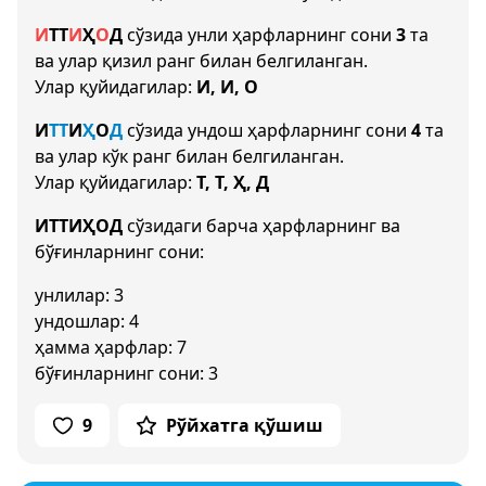
И
Т
Т
И
Ҳ
О
Д
сўзида унли ҳарфларнинг сони
3
та
ва улар қизил ранг билан белгиланган.
Улар қуйидагилар:
И, И, О
И
Т
Т
И
Ҳ
О
Д
сўзида ундош ҳарфларнинг сони
4
та
ва улар кўк ранг билан белгиланган.
Улар қуйидагилар:
Т, Т, Ҳ, Д
ИТТИҲОД
сўзидаги барча ҳарфларнинг ва
бўғинларнинг сони:
унлилар: 3
ундошлар: 4
ҳамма ҳарфлар: 7
бўғинларнинг сони: 3
9
Рўйхатга қўшиш