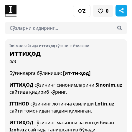
O‘Z
0
Imlo.uz
сайтида
иттиҳод
сўзининг ёзилиши
иттиҳод
от
Бўғинларга бўлиниши:
[ит-ти-ҳод]
ИТТИҲОД
сўзининг синонимларини
Sinonim.uz
сайтида қидириб кўринг.
ITTIHOD
сўзининг лотинча ёзилиши
Lotin.uz
сайти томонидан тақдим қилинган.
ИТТИҲОД
сўзининг маъноси ва изоҳи билан
Izoh.uz
сайтида танишсангиз бўлади.