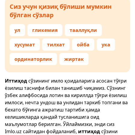
Сиз учун қизиқ бўлиши мумкин
бўлган сўзлар
ул
гликемия
тааллуқли
хусумат
тилхат
ойба
ука
ординаторлик
жиртак
Иттиҳод
сўзининг имло қоидаларига асосан тўғри
ёзилиш таснифи билан танишиб чиқамиз. Сўзнинг
ўзбек алифбосида лотин ва кириллда тўғри ёзилиш
имлоси, нечта ундош ва унлидан таркиб топгани ва
бехато бўғинга ажратиш тартиби ҳамда
келишикларда қандай тусланишига оид
маълумотлар берилган. Ўйлаймизки, энди сиз
Imlo.uz
сайтидан фойдаланиб,
иттиҳод
сўзини