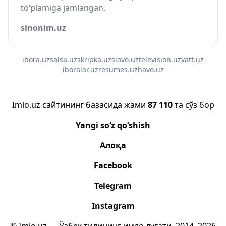
to‘plamiga jamlangan.
sinonim.uz
ibora.uz
salsa.uz
skripka.uz
slovo.uz
television.uz
vatt.uz
iboralar.uz
resumes.uz
havo.uz
Imlo.uz сайтининг базасида жами
87 110
та сўз бор
Yangi so‘z qo‘shish
Алоқа
Facebook
Telegram
Instagram
© Imlo.uz — Ўзбек тилининг имло луғати, 2014–2026