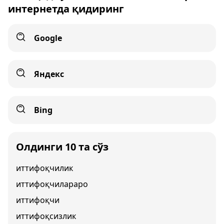
интернетда қидиринг
Google
Яндекс
Bing
Олдинги 10 та сўз
иттифоқчилик
иттифоқчилараро
иттифоқчи
иттифоқсизлик