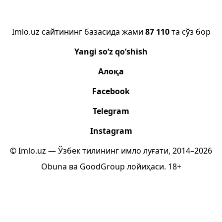
Imlo.uz сайтининг базасида жами
87 110
та сўз бор
Yangi so‘z qo‘shish
Алоқа
Facebook
Telegram
Instagram
© Imlo.uz — Ўзбек тилининг имло луғати, 2014–2026
Obuna
ва
GoodGroup
лойиҳаси.
18+