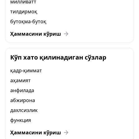
милливатт
тилдирмоқ
бутоқма-бутоқ
Ҳаммасини кўриш
Кўп хато қилинадиган сўзлар
қадр-қиммат
аҳамият
анфилада
абжирона
дахлсизлик
функция
Ҳаммасини кўриш