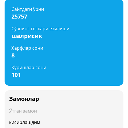
Сайтдаги ўрни
25757
Сўзнинг тескари ёзилиши
шалрисик
Ҳарфлар сони
8
Кўришлар сони
101
Замонлар
Ўтган замон
кисирлашдим