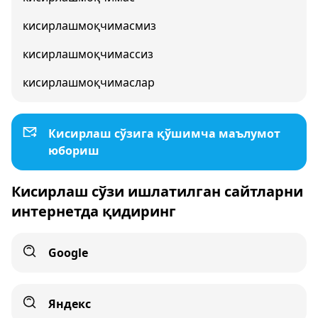
кисирлашмоқчимасмиз
кисирлашмоқчимассиз
кисирлашмоқчимаслар
Кисирлаш сўзига қўшимча маълумот
юбориш
Кисирлаш сўзи ишлатилган сайтларни
интернетда қидиринг
Google
Яндекс