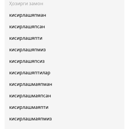
Ҳозирги замон
кисирлашяпман
кисирлашяпсан
кисирлашяпти
кисирлашяпмиз
кисирлашяпсиз
кисирлашяптилар
кисирлашмаяпман
кисирлашмаяпсан
кисирлашмаяпти
кисирлашмаяпмиз