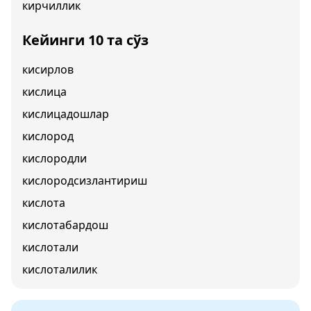
кирчиллик
Кейинги 10 та сўз
кисирлов
кислица
кислицадошлар
кислород
кислородли
кислородсизлантириш
кислота
кислотабардош
кислотали
кислоталилик