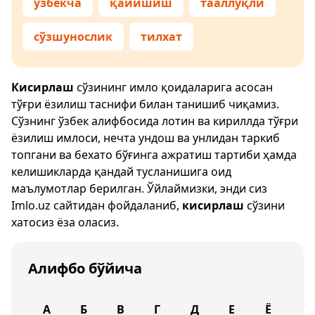
ўзбекча
қайишиш
тааллуқли
сўзшунослик
тилхат
Кисирлаш
сўзининг имло қоидаларига асосан
тўғри ёзилиш таснифи билан танишиб чиқамиз.
Сўзнинг ўзбек алифбосида лотин ва кириллда тўғри
ёзилиш имлоси, нечта ундош ва унлидан таркиб
топгани ва бехато бўғинга ажратиш тартиби ҳамда
келишикларда қандай тусланишига оид
маълумотлар берилган. Ўйлаймизки, энди сиз
Imlo.uz
сайтидан фойдаланиб,
кисирлаш
сўзини
хатосиз ёза оласиз.
Алифбо бўйича
А
Б
В
Г
Д
Е
Ё