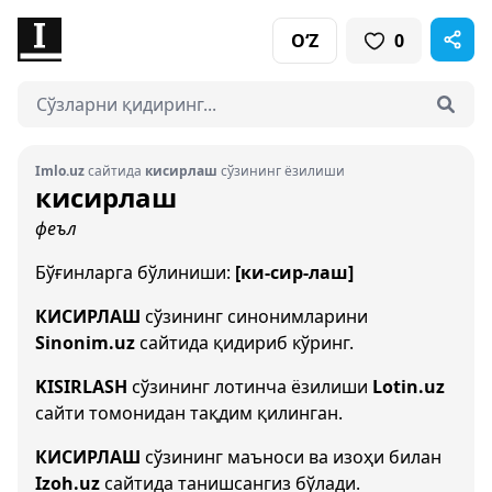
O‘Z
0
Imlo.uz
сайтида
кисирлаш
сўзининг ёзилиши
кисирлаш
феъл
Бўғинларга бўлиниши:
[ки-сир-лаш]
КИСИРЛАШ
сўзининг синонимларини
Sinonim.uz
сайтида қидириб кўринг.
KISIRLASH
сўзининг лотинча ёзилиши
Lotin.uz
сайти томонидан тақдим қилинган.
КИСИРЛАШ
сўзининг маъноси ва изоҳи билан
Izoh.uz
сайтида танишсангиз бўлади.