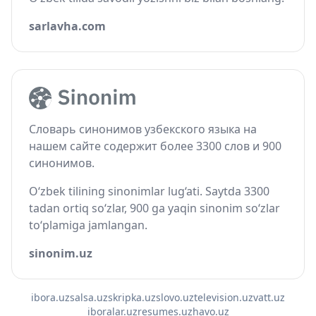
sarlavha.com
Словарь синонимов узбекского языка на
нашем сайте содержит более 3300 слов и 900
синонимов.
O‘zbek tilining sinonimlar lug‘ati. Saytda 3300
tadan ortiq so‘zlar, 900 ga yaqin sinonim so‘zlar
to‘plamiga jamlangan.
sinonim.uz
ibora.uz
salsa.uz
skripka.uz
slovo.uz
television.uz
vatt.uz
iboralar.uz
resumes.uz
havo.uz