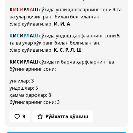
К
И
С
И
Р
Л
А
Ш
сўзида унли ҳарфларнинг сони
3
та
ва улар қизил ранг билан белгиланган.
Улар қуйидагилар:
И, И, А
К
И
С
И
Р
Л
А
Ш
сўзида ундош ҳарфларнинг сони
5
та ва улар кўк ранг билан белгиланган.
Улар қуйидагилар:
К, С, Р, Л, Ш
КИСИРЛАШ
сўзидаги барча ҳарфларнинг ва
бўғинларнинг сони:
унлилар: 3
ундошлар: 5
ҳамма ҳарфлар: 8
бўғинларнинг сони: 3
9
Рўйхатга қўшиш