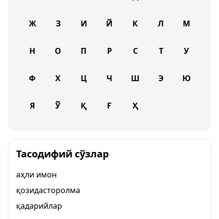
Ж
З
И
Й
К
Л
М
Н
О
П
Р
С
Т
У
Ф
Х
Ц
Ч
Ш
Э
Ю
Я
Ў
Қ
Ғ
Ҳ
Тасодифий сўзлар
аҳли имон
қозидасторолма
қадарийлар