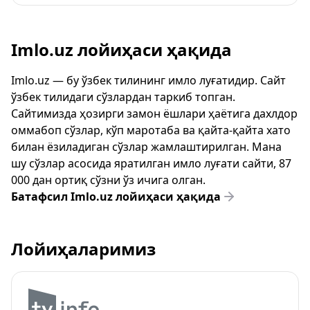
Imlo.uz лойиҳаси ҳақида
Imlo.uz — бу ўзбек тилининг имло луғатидир. Сайт
ўзбек тилидаги сўзлардан таркиб топган.
Сайтимизда ҳозирги замон ёшлари ҳаётига дахлдор
оммабоп сўзлар, кўп маротаба ва қайта-қайта хато
билан ёзиладиган сўзлар жамлаштирилган. Мана
шу сўзлар асосида яратилган имло луғати сайти, 87
000 дан ортиқ сўзни ўз ичига олган.
Батафсил Imlo.uz лойиҳаси ҳақида
Лойиҳаларимиз