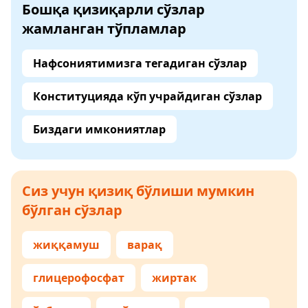
Бошқа қизиқарли сўзлар
жамланган тўпламлар
Нафсониятимизга тегадиган сўзлар
Конституцияда кўп учрайдиган сўзлар
Биздаги имкониятлар
Сиз учун қизиқ бўлиши мумкин
бўлган сўзлар
жиққамуш
варақ
глицерофосфат
жиртак