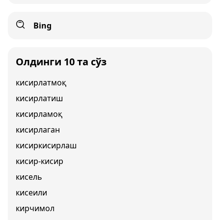
Bing
Олдинги 10 та сўз
кисирлатмоқ
кисирлатиш
кисирламоқ
кисирлаган
кисиркисирлаш
кисир-кисир
кисель
кисеили
кирчимол