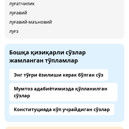
луғатчилик
луғавий
луғавий-маъновий
луғз
Бошқа қизиқарли сўзлар
жамланган тўпламлар
Энг тўғри ёзилиши керак бўлган сўз
Мумтоз адабиётимизда қўлланилган
сўзлар
Конституцияда кўп учрайдиган сўзлар