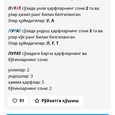
Л
У
Ғ
А
Т
сўзида унли ҳарфларнинг сони
2
та ва
улар қизил ранг билан белгиланган.
Улар қуйидагилар:
У, А
Л
У
Ғ
А
Т
сўзида ундош ҳарфларнинг сони
3
та ва
улар кўк ранг билан белгиланган.
Улар қуйидагилар:
Л, Ғ, Т
ЛУҒАТ
сўзидаги барча ҳарфларнинг ва
бўғинларнинг сони:
унлилар: 2
ундошлар: 3
ҳамма ҳарфлар: 5
бўғинларнинг сони: 2
91
Рўйхатга қўшиш