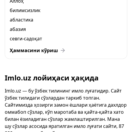
Аллоҳ
билимсизлик
абластика
абазия
севги-садоқат
Ҳаммасини кўриш
Imlo.uz лойиҳаси ҳақида
Imlo.uz — бу ўзбек тилининг имло луғатидир. Сайт
ўзбек тилидаги сўзлардан таркиб топган.
Сайтимизда ҳозирги замон ёшлари ҳаётига дахлдор
оммабоп сўзлар, кўп маротаба ва қайта-қайта хато
билан ёзиладиган сўзлар жамлаштирилган. Мана
шу сўзлар асосида яратилган имло луғати сайти, 87