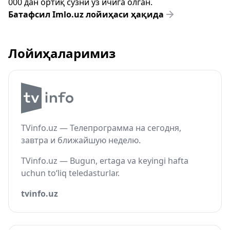
000 дан ортиқ сўзни ўз ичига олган.
Батафсил Imlo.uz лойиҳаси ҳақида
Лойиҳаларимиз
TVinfo.uz — Телепрограмма на сегодня,
завтра и ближайшую неделю.
TVinfo.uz — Bugun, ertaga va keyingi hafta
uchun to‘liq teledasturlar.
tvinfo.uz