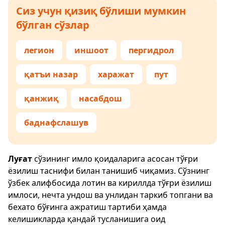
Сиз учун қизиқ бўлиши мумкин
бўлган сўзлар
легион
иншоот
пергидрол
қатъи назар
харажат
пут
қанжиқ
насабдош
баднафслашув
Луғат
сўзининг имло қоидаларига асосан тўғри
ёзилиш таснифи билан танишиб чиқамиз. Сўзнинг
ўзбек алифбосида лотин ва кириллда тўғри ёзилиш
имлоси, нечта ундош ва унлидан таркиб топгани ва
бехато бўғинга ажратиш тартиби ҳамда
келишикларда қандай тусланишига оид