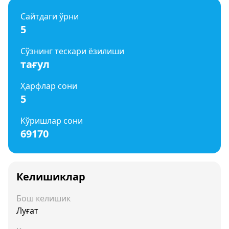
Сайтдаги ўрни
5
Сўзнинг тескари ёзилиши
тағул
Ҳарфлар сони
5
Кўришлар сони
69170
Келишиклар
Бош келишик
Луғат