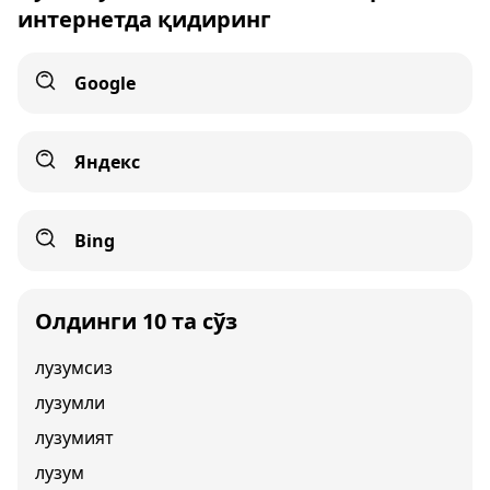
интернетда қидиринг
Google
Яндекс
Bing
Олдинги 10 та сўз
лузумсиз
лузумли
лузумият
лузум