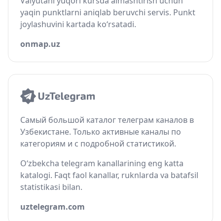
Valyutani yuqori kursda almashtirish uchun
yaqin punktlarni aniqlab beruvchi servis. Punkt
joylashuvini kartada ko‘rsatadi.
onmap.uz
Самый большой каталог телеграм каналов в
Узбекистане. Только активные каналы по
категориям и с подробной статистикой.
O‘zbekcha telegram kanallarining eng katta
katalogi. Faqt faol kanallar, ruknlarda va batafsil
statistikasi bilan.
uztelegram.com