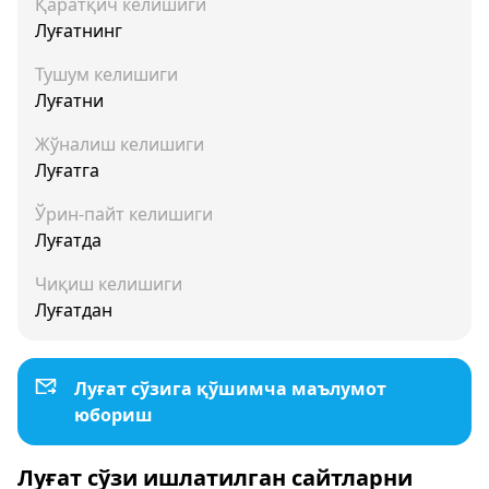
Қаратқич келишиги
Луғатнинг
Тушум келишиги
Луғатни
Жўналиш келишиги
Луғатга
Ўрин-пайт келишиги
Луғатда
Чиқиш келишиги
Луғатдан
Луғат сўзига қўшимча маълумот
юбориш
Луғат сўзи ишлатилган сайтларни