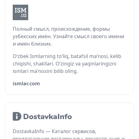
Полный смысл, происхождение, формы
узбекских имён. Узнайте смысл своего имени
и имён близких.
O‘zbek Ismlarning to‘liq, batafsil ma’nosi, kelib
chiqishi, shakllari. O‘zingiz va yaqinlaringizni
ismlari ma’nosini bilib oling.
ismlar.com
DostavkaInfo — Каталог сервисов,
предлагающих доставку еды, лекарств, книг и