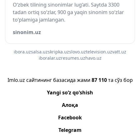
O‘zbek tilining sinonimlar lug‘ati. Saytda 3300
tadan ortiq so‘zlar, 900 ga yaqin sinonim so‘zlar
to‘plamiga jamlangan.
sinonim.uz
ibora.uz
salsa.uz
skripka.uz
slovo.uz
television.uz
vatt.uz
iboralar.uz
resumes.uz
havo.uz
Imlo.uz сайтининг базасида жами
87 110
та сўз бор
Yangi so‘z qo‘shish
Алоқа
Facebook
Telegram