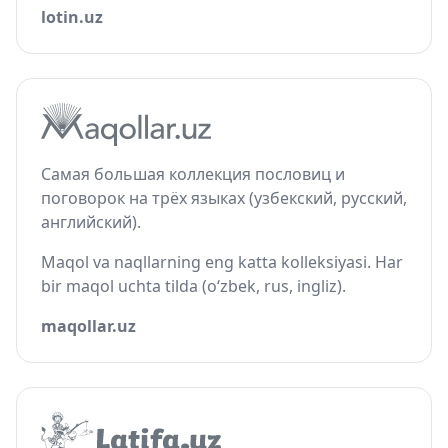
lotin.uz
Самая большая коллекция пословиц и
поговорок на трёх языках (узбекский, русский,
английский).
Maqol va naqllarning eng katta kolleksiyasi. Har
bir maqol uchta tilda (o‘zbek, rus, ingliz).
maqollar.uz