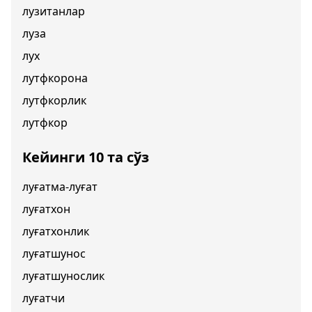
лузитанлар
луза
лух
лутфкорона
лутфкорлик
лутфкор
Кейинги 10 та сўз
луғатма-луғат
луғатхон
луғатхонлик
луғатшунос
луғатшунослик
луғатчи