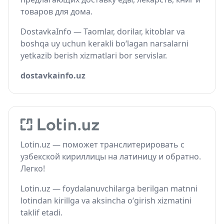
товаров для дома.
DostavkaInfo — Taomlar, dorilar, kitoblar va
boshqa uy uchun kerakli bo‘lagan narsalarni
yetkazib berish xizmatlari bor servislar.
dostavkainfo.uz
Lotin.uz — поможет транслитерировать с
узбекской кириллицы на латиницу и обратно.
Легко!
Lotin.uz — foydalanuvchilarga berilgan matnni
lotindan kirillga va aksincha o‘girish xizmatini
taklif etadi.