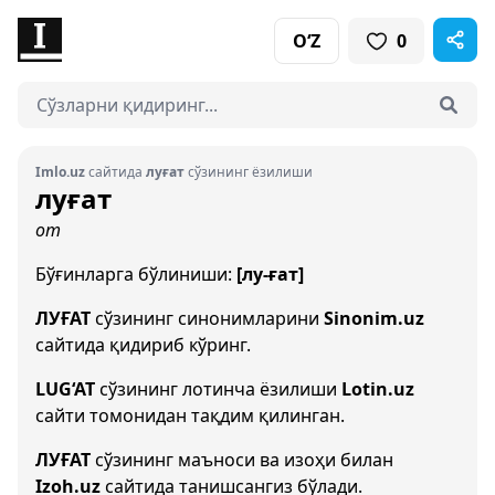
O‘Z
0
Imlo.uz
сайтида
луғат
сўзининг ёзилиши
луғат
от
Бўғинларга бўлиниши:
[лу-ғат]
ЛУҒАТ
сўзининг синонимларини
Sinonim.uz
сайтида қидириб кўринг.
LUG‘AT
сўзининг лотинча ёзилиши
Lotin.uz
сайти томонидан тақдим қилинган.
ЛУҒАТ
сўзининг маъноси ва изоҳи билан
Izoh.uz
сайтида танишсангиз бўлади.