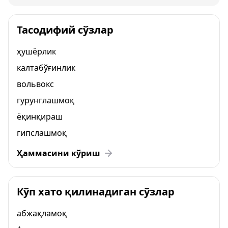
Тасодифий сўзлар
ҳушёрлик
калтабўғинлик
вольвокс
гурунглашмоқ
ёқинқираш
гипслашмоқ
Ҳаммасини кўриш
Кўп хато қилинадиган сўзлар
абжақламоқ