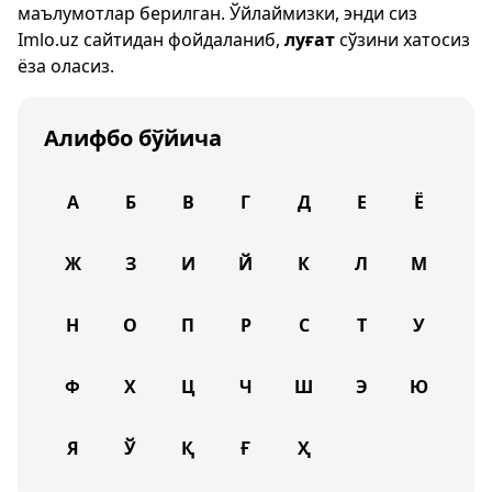
маълумотлар берилган. Ўйлаймизки, энди сиз
Imlo.uz
сайтидан фойдаланиб,
луғат
сўзини хатосиз
ёза оласиз.
Алифбо бўйича
А
Б
В
Г
Д
Е
Ё
Ж
З
И
Й
К
Л
М
Н
О
П
Р
С
Т
У
Ф
Х
Ц
Ч
Ш
Э
Ю
Я
Ў
Қ
Ғ
Ҳ