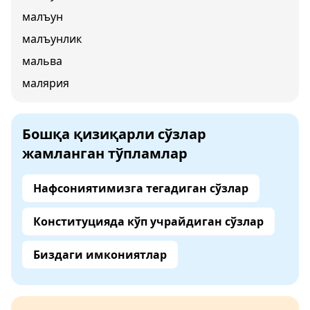
малъун
малъунлик
мальва
малярия
Бошқа қизиқарли сўзлар
жамланган тўпламлар
Нафсониятимизга тегадиган сўзлар
Конституцияда кўп учрайдиган сўзлар
Биздаги имкониятлар