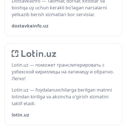
DostavkaInfo — Taomlar, dorilar, kitoblar va
boshqa uy uchun kerakli bo‘lagan narsalarni
yetkazib berish xizmatlari bor servislar.
dostavkainfo.uz
Lotin.uz — поможет транслитерировать с
узбекской кириллицы на латиницу и обратно.
Легко!
Lotin.uz — foydalanuvchilarga berilgan matnni
lotindan kirillga va aksincha o‘girish xizmatini
taklif etadi.
lotin.uz