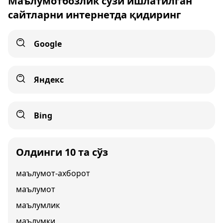
Маълумотбозлик сўзи ишлатилган
сайтларни интернетда қидиринг
Google
Яндекс
Bing
Олдинги 10 та сўз
маълумот-ахборот
маълумот
маълумлик
маълумки