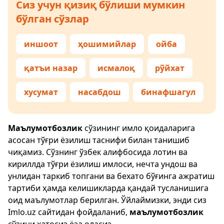
Сиз учун қизиқ бўлиши мумкин
бўлган сўзлар
иншоот
ҳошимийлар
ойба
қатъи назар
исмалоқ
рўйхат
хусумат
насабдош
бинафшагул
Маълумотбозлик
сўзининг имло қоидаларига
асосан тўғри ёзилиш таснифи билан танишиб
чиқамиз. Сўзнинг ўзбек алифбосида лотин ва
кириллда тўғри ёзилиш имлоси, нечта ундош ва
унлидан таркиб топгани ва бехато бўғинга ажратиш
тартиби ҳамда келишикларда қандай тусланишига
оид маълумотлар берилган. Ўйлаймизки, энди сиз
Imlo.uz
сайтидан фойдаланиб,
маълумотбозлик