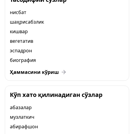
нисбат
шаҳрисабзлик
кишвар
вегетатив
эспадрон
биография
Ҳаммасини кўриш
Кўп хато қилинадиган сўзлар
абазалар
музлаткич
абирафшон