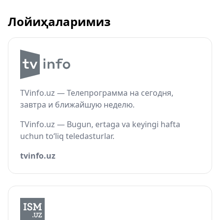
Лойиҳаларимиз
TVinfo.uz — Телепрограмма на сегодня,
завтра и ближайшую неделю.
TVinfo.uz — Bugun, ertaga va keyingi hafta
uchun to‘liq teledasturlar.
tvinfo.uz