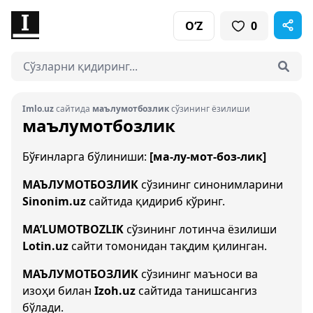
O‘Z
0
Imlo.uz
сайтида
маълумотбозлик
сўзининг ёзилиши
маълумотбозлик
Бўғинларга бўлиниши:
[ма-лу-мот-боз-лик]
МАЪЛУМОТБОЗЛИК
сўзининг синонимларини
Sinonim.uz
сайтида қидириб кўринг.
MA’LUMOTBOZLIK
сўзининг лотинча ёзилиши
Lotin.uz
сайти томонидан тақдим қилинган.
МАЪЛУМОТБОЗЛИК
сўзининг маъноси ва
изоҳи билан
Izoh.uz
сайтида танишсангиз
бўлади.