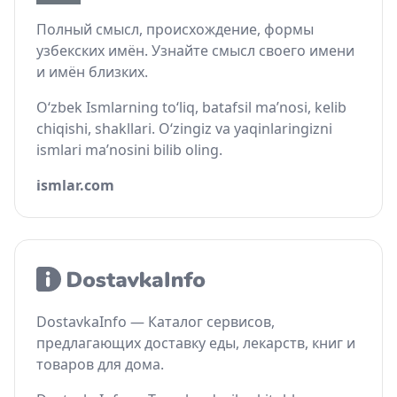
Полный смысл, происхождение, формы
узбекских имён. Узнайте смысл своего имени
и имён близких.
O‘zbek Ismlarning to‘liq, batafsil ma’nosi, kelib
chiqishi, shakllari. O‘zingiz va yaqinlaringizni
ismlari ma’nosini bilib oling.
ismlar.com
DostavkaInfo — Каталог сервисов,
предлагающих доставку еды, лекарств, книг и
товаров для дома.