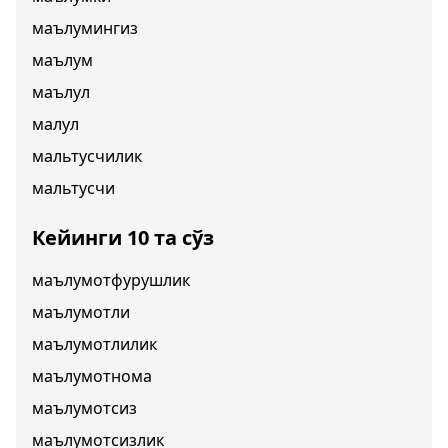
маълумингиз
маълум
маълул
малул
мальтусчилик
мальтусчи
Кейинги 10 та сўз
маълумотфурушлик
маълумотли
маълумотлилик
маълумотнома
маълумотсиз
маълумотсизлик