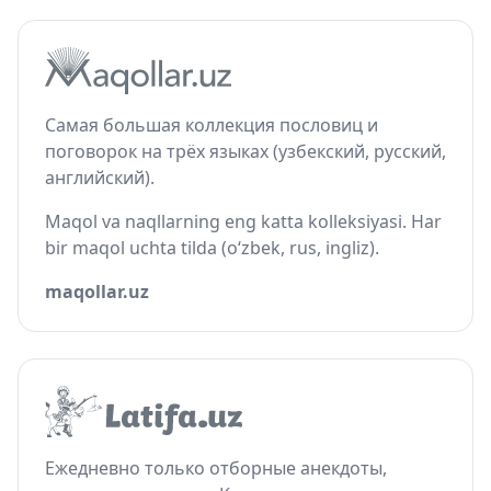
Самая большая коллекция пословиц и
поговорок на трёх языках (узбекский, русский,
английский).
Maqol va naqllarning eng katta kolleksiyasi. Har
bir maqol uchta tilda (o‘zbek, rus, ingliz).
maqollar.uz
Ежедневно только отборные анекдоты,