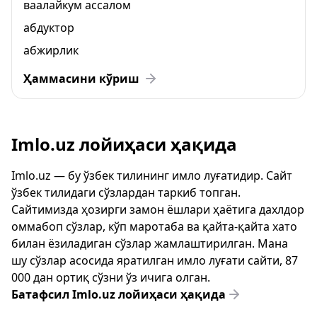
ваалайкум ассалом
абдуктор
абжирлик
Ҳаммасини кўриш
Imlo.uz лойиҳаси ҳақида
Imlo.uz — бу ўзбек тилининг имло луғатидир. Сайт
ўзбек тилидаги сўзлардан таркиб топган.
Сайтимизда ҳозирги замон ёшлари ҳаётига дахлдор
оммабоп сўзлар, кўп маротаба ва қайта-қайта хато
билан ёзиладиган сўзлар жамлаштирилган. Мана
шу сўзлар асосида яратилган имло луғати сайти, 87
000 дан ортиқ сўзни ўз ичига олган.
Батафсил Imlo.uz лойиҳаси ҳақида