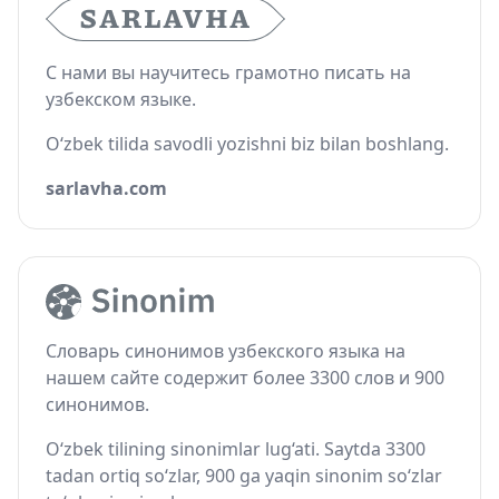
С нами вы научитесь грамотно писать на
узбекском языке.
O‘zbek tilida savodli yozishni biz bilan boshlang.
sarlavha.com
Словарь синонимов узбекского языка на
нашем сайте содержит более 3300 слов и 900
синонимов.
O‘zbek tilining sinonimlar lug‘ati. Saytda 3300
tadan ortiq so‘zlar, 900 ga yaqin sinonim so‘zlar