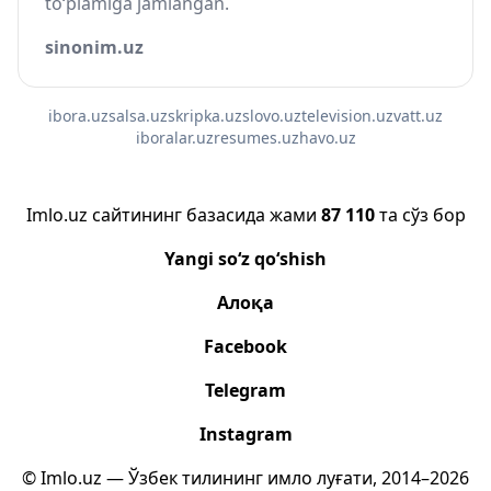
to‘plamiga jamlangan.
sinonim.uz
ibora.uz
salsa.uz
skripka.uz
slovo.uz
television.uz
vatt.uz
iboralar.uz
resumes.uz
havo.uz
Imlo.uz сайтининг базасида жами
87 110
та сўз бор
Yangi so‘z qo‘shish
Алоқа
Facebook
Telegram
Instagram
© Imlo.uz — Ўзбек тилининг имло луғати, 2014–2026