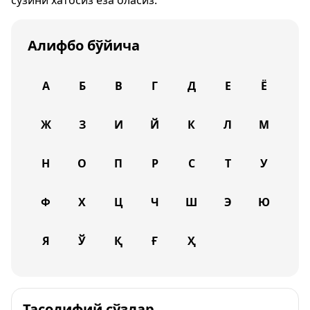
сўзини хатосиз ёза оласиз.
Алифбо бўйича
А
Б
В
Г
Д
Е
Ё
Ж
З
И
Й
К
Л
М
Н
О
П
Р
С
Т
У
Ф
Х
Ц
Ч
Ш
Э
Ю
Я
Ў
Қ
Ғ
Ҳ
Тасодифий сўзлар