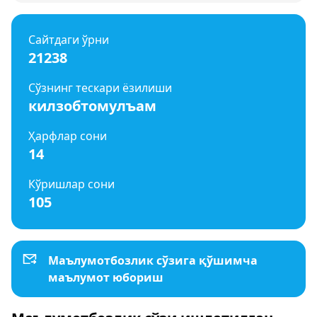
Сайтдаги ўрни
21238
Сўзнинг тескари ёзилиши
килзобтомулъам
Ҳарфлар сони
14
Кўришлар сони
105
Маълумотбозлик сўзига қўшимча
маълумот юбориш