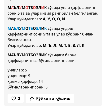
М
А
Ъ
Л
У
М
О
Т
Б
О
З
Л
И
К
сўзида унли ҳарфларнинг
сони
5
та ва улар қизил ранг билан белгиланган.
Улар қуйидагилар:
А, У, О, О, И
М
А
Ъ
Л
У
М
О
Т
Б
О
З
Л
И
К
сўзида ундош
ҳарфларнинг сони
9
та ва улар кўк ранг билан
белгиланган.
Улар қуйидагилар:
М, Ъ, Л, М, Т, Б, З, Л, К
МАЪЛУМОТБОЗЛИК
сўзидаги барча
ҳарфларнинг ва бўғинларнинг сони:
унлилар: 5
ундошлар: 9
ҳамма ҳарфлар: 14
бўғинларнинг сони: 5
2
Рўйхатга қўшиш