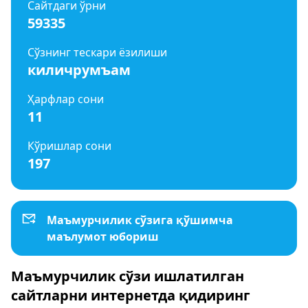
Сайтдаги ўрни
59335
Сўзнинг тескари ёзилиши
киличрумъам
Ҳарфлар сони
11
Кўришлар сони
197
Маъмурчилик сўзига қўшимча
маълумот юбориш
Маъмурчилик сўзи ишлатилган
сайтларни интернетда қидиринг