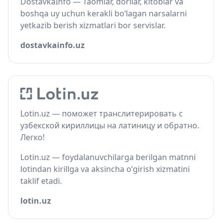
DostavkaInfo — Taomlar, dorilar, kitoblar va
boshqa uy uchun kerakli bo‘lagan narsalarni
yetkazib berish xizmatlari bor servislar.
dostavkainfo.uz
Lotin.uz — поможет транслитерировать с
узбекской кириллицы на латиницу и обратно.
Легко!
Lotin.uz — foydalanuvchilarga berilgan matnni
lotindan kirillga va aksincha o‘girish xizmatini
taklif etadi.
lotin.uz