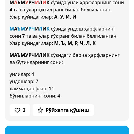
М
А
Ъ
М
У
Р
Ч
И
Л
И
К
сўзида унли ҳарфларнинг сони
4
та ва улар қизил ранг билан белгиланган.
Улар қуйидагилар:
А, У, И, И
М
А
Ъ
М
У
Р
Ч
И
Л
И
К
сўзида ундош ҳарфларнинг
сони
7
та ва улар кўк ранг билан белгиланган.
Улар қуйидагилар:
М, Ъ, М, Р, Ч, Л, К
МАЪМУРЧИЛИК
сўзидаги барча ҳарфларнинг
ва бўғинларнинг сони:
унлилар: 4
ундошлар: 7
ҳамма ҳарфлар: 11
бўғинларнинг сони: 4
3
Рўйхатга қўшиш