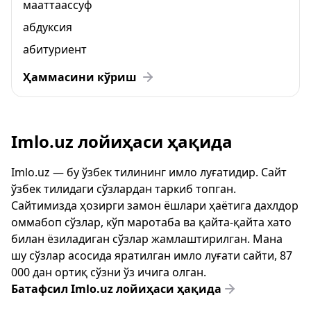
мааттаассуф
абдуксия
абитуриент
Ҳаммасини кўриш
Imlo.uz лойиҳаси ҳақида
Imlo.uz — бу ўзбек тилининг имло луғатидир. Сайт
ўзбек тилидаги сўзлардан таркиб топган.
Сайтимизда ҳозирги замон ёшлари ҳаётига дахлдор
оммабоп сўзлар, кўп маротаба ва қайта-қайта хато
билан ёзиладиган сўзлар жамлаштирилган. Мана
шу сўзлар асосида яратилган имло луғати сайти, 87
000 дан ортиқ сўзни ўз ичига олган.
Батафсил Imlo.uz лойиҳаси ҳақида