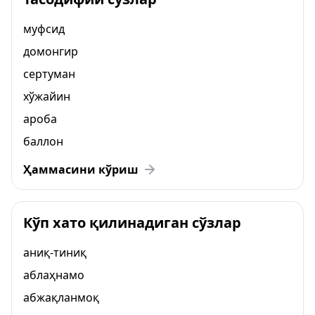
муфсид
домонгир
сертуман
хўжайин
ароба
баллон
Ҳаммасини кўриш
Кўп хато қилинадиган сўзлар
аниқ-тиниқ
аблаҳнамо
абжақланмоқ