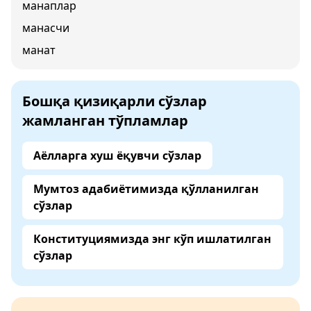
манаплар
манасчи
манат
Бошқа қизиқарли сўзлар
жамланган тўпламлар
Аёлларга хуш ёқувчи сўзлар
Мумтоз адабиётимизда қўлланилган
сўзлар
Конституциямизда энг кўп ишлатилган
сўзлар