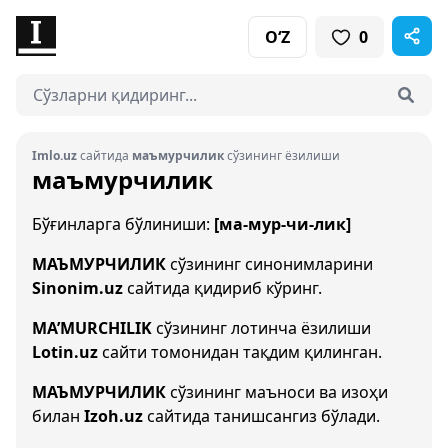
O‘Z
0
Imlo.uz
сайтида
маъмурчилик
сўзининг ёзилиши
маъмурчилик
Бўғинларга бўлиниши:
[ма-мур-чи-лик]
МАЪМУРЧИЛИК
сўзининг синонимларини
Sinonim.uz
сайтида қидириб кўринг.
MA’MURCHILIK
сўзининг лотинча ёзилиши
Lotin.uz
сайти томонидан тақдим қилинган.
МАЪМУРЧИЛИК
сўзининг маъноси ва изоҳи
билан
Izoh.uz
сайтида танишсангиз бўлади.