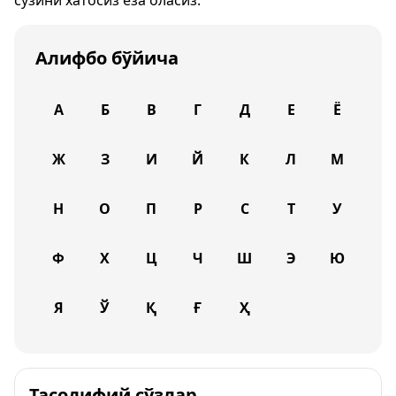
сўзини хатосиз ёза оласиз.
Алифбо бўйича
А
Б
В
Г
Д
Е
Ё
Ж
З
И
Й
К
Л
М
Н
О
П
Р
С
Т
У
Ф
Х
Ц
Ч
Ш
Э
Ю
Я
Ў
Қ
Ғ
Ҳ
Тасодифий сўзлар