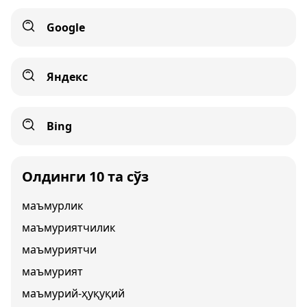
Google
Яндекс
Bing
Олдинги 10 та сўз
маъмурлик
маъмуриятчилик
маъмуриятчи
маъмурият
маъмурий-ҳуқуқий