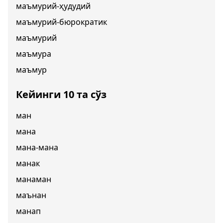
маъмурий-ҳудудий
маъмурий-бюрократик
маъмурий
маъмура
маъмур
Кейинги 10 та сўз
ман
мана
мана-мана
манак
манаман
маънан
манап