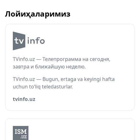
Лойиҳаларимиз
TVinfo.uz — Телепрограмма на сегодня,
завтра и ближайшую неделю.
TVinfo.uz — Bugun, ertaga va keyingi hafta
uchun to‘liq teledasturlar.
tvinfo.uz