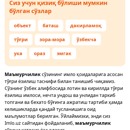
Сиз учун қизиқ бўлиши мумкин
бўлган сўзлар
объект
баташ
дакирламоқ
тўғри
зора-мора
ўзбекча
ука
ораз
эмгак
Маъмурчилик
сўзининг имло қоидаларига асосан
тўғри ёзилиш таснифи билан танишиб чиқамиз.
Сўзнинг ўзбек алифбосида лотин ва кириллда тўғри
ёзилиш имлоси, нечта ундош ва унлидан таркиб
топгани ва бехато бўғинга ажратиш тартиби ҳамда
келишикларда қандай тусланишига оид
маълумотлар берилган. Ўйлаймизки, энди сиз
Imlo.uz
сайтидан фойдаланиб,
маъмурчилик