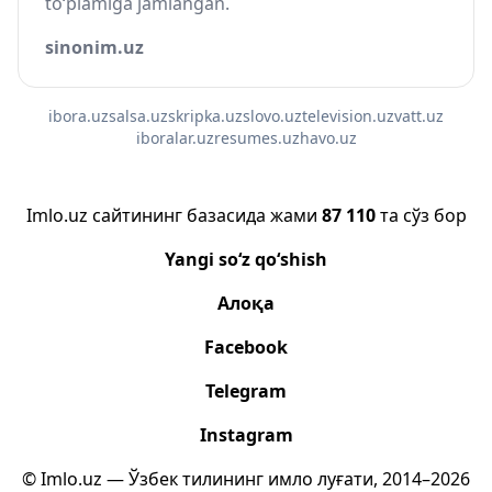
to‘plamiga jamlangan.
sinonim.uz
ibora.uz
salsa.uz
skripka.uz
slovo.uz
television.uz
vatt.uz
iboralar.uz
resumes.uz
havo.uz
Imlo.uz сайтининг базасида жами
87 110
та сўз бор
Yangi so‘z qo‘shish
Алоқа
Facebook
Telegram
Instagram
© Imlo.uz — Ўзбек тилининг имло луғати, 2014–2026