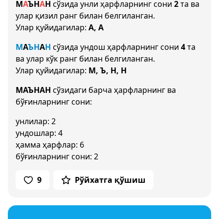
М
А
Ъ
Н
А
Н
сўзида унли ҳарфларнинг сони
2
та ва
улар қизил ранг билан белгиланган.
Улар қуйидагилар:
А, А
М
А
Ъ
Н
А
Н
сўзида ундош ҳарфларнинг сони
4
та
ва улар кўк ранг билан белгиланган.
Улар қуйидагилар:
М, Ъ, Н, Н
МАЪНАН
сўзидаги барча ҳарфларнинг ва
бўғинларнинг сони:
унлилар: 2
ундошлар: 4
ҳамма ҳарфлар: 6
бўғинларнинг сони: 2
9
Рўйхатга қўшиш