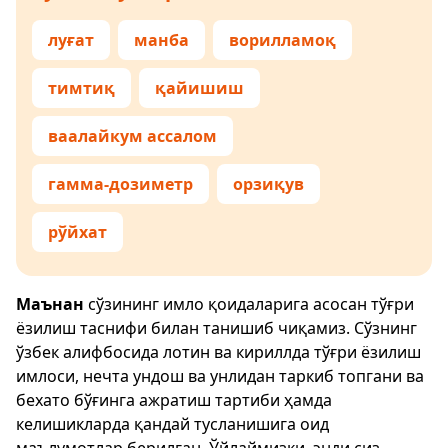
луғат
манба
ворилламоқ
тимтиқ
қайишиш
ваалайкум ассалом
гамма-дозиметр
орзиқув
рўйхат
Маънан
сўзининг имло қоидаларига асосан тўғри
ёзилиш таснифи билан танишиб чиқамиз. Сўзнинг
ўзбек алифбосида лотин ва кириллда тўғри ёзилиш
имлоси, нечта ундош ва унлидан таркиб топгани ва
бехато бўғинга ажратиш тартиби ҳамда
келишикларда қандай тусланишига оид