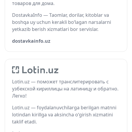
товаров для дома.
DostavkaInfo — Taomlar, dorilar, kitoblar va
boshqa uy uchun kerakli bo‘lagan narsalarni
yetkazib berish xizmatlari bor servislar.
dostavkainfo.uz
Lotin.uz — поможет транслитерировать с
узбекской кириллицы на латиницу и обратно.
Легко!
Lotin.uz — foydalanuvchilarga berilgan matnni
lotindan kirillga va aksincha o‘girish xizmatini
taklif etadi.