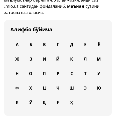
маълумотлар берилган. Ўйлаймизки, энди сиз
Imlo.uz
сайтидан фойдаланиб,
маънан
сўзини
хатосиз ёза оласиз.
Алифбо бўйича
А
Б
В
Г
Д
Е
Ё
Ж
З
И
Й
К
Л
М
Н
О
П
Р
С
Т
У
Ф
Х
Ц
Ч
Ш
Э
Ю
Я
Ў
Қ
Ғ
Ҳ