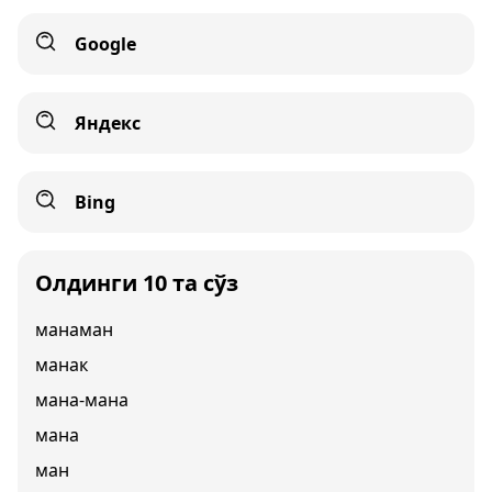
Google
Яндекс
Bing
Олдинги 10 та сўз
манаман
манак
мана-мана
мана
ман