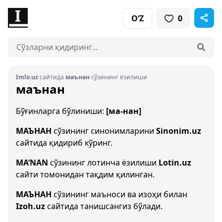
O‘Z
0
Imlo.uz
сайтида
маънан
сўзининг ёзилиши
маънан
Бўғинларга бўлиниши:
[ма-нан]
МАЪНАН
сўзининг синонимларини
Sinonim.uz
сайтида қидириб кўринг.
MA’NAN
сўзининг лотинча ёзилиши
Lotin.uz
сайти томонидан тақдим қилинган.
МАЪНАН
сўзининг маъноси ва изоҳи билан
Izoh.uz
сайтида танишсангиз бўлади.