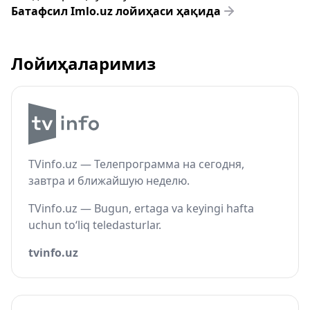
Батафсил Imlo.uz лойиҳаси ҳақида
Лойиҳаларимиз
TVinfo.uz — Телепрограмма на сегодня,
завтра и ближайшую неделю.
TVinfo.uz — Bugun, ertaga va keyingi hafta
uchun to‘liq teledasturlar.
tvinfo.uz