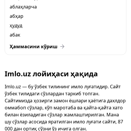
аблаҳларча
абҳар
ҳудуд
абак
Ҳаммасини кўриш
Imlo.uz лойиҳаси ҳақида
Imlo.uz — бу ўзбек тилининг имло луғатидир. Сайт
ўзбек тилидаги сўзлардан таркиб топган.
Сайтимизда ҳозирги замон ёшлари ҳаётига дахлдор
оммабоп сўзлар, кўп маротаба ва қайта-қайта хато
билан ёзиладиган сўзлар жамлаштирилган. Мана
шу сўзлар асосида яратилган имло луғати сайти, 87
000 дан ортиқ сўзни ўз ичига олган.