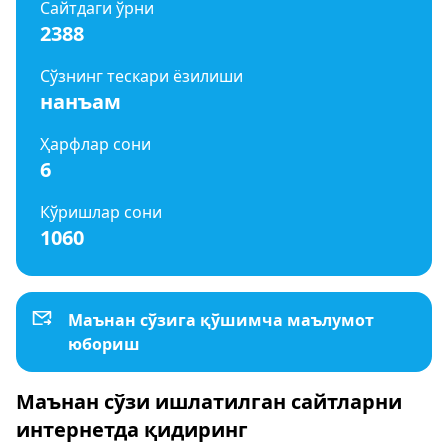
Сайтдаги ўрни
2388
Сўзнинг тескари ёзилиши
нанъам
Ҳарфлар сони
6
Кўришлар сони
1060
Маънан сўзига қўшимча маълумот
юбориш
Маънан сўзи ишлатилган сайтларни
интернетда қидиринг