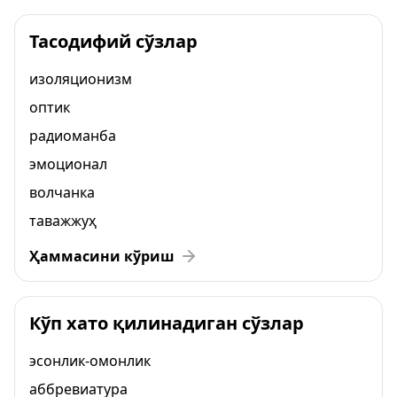
Тасодифий сўзлар
изоляционизм
оптик
радиоманба
эмоционал
волчанка
таважжуҳ
Ҳаммасини кўриш
Кўп хато қилинадиган сўзлар
эсонлик-омонлик
аббревиатура