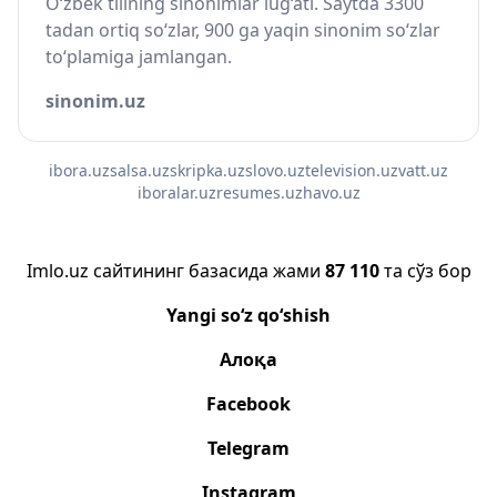
O‘zbek tilining sinonimlar lug‘ati. Saytda 3300
tadan ortiq so‘zlar, 900 ga yaqin sinonim so‘zlar
to‘plamiga jamlangan.
sinonim.uz
ibora.uz
salsa.uz
skripka.uz
slovo.uz
television.uz
vatt.uz
iboralar.uz
resumes.uz
havo.uz
Imlo.uz сайтининг базасида жами
87 110
та сўз бор
Yangi so‘z qo‘shish
Алоқа
Facebook
Telegram
Instagram