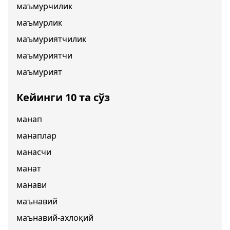
маъмурчилик
маъмурлик
маъмуриятчилик
маъмуриятчи
маъмурият
Кейинги 10 та сўз
манап
манаплар
манасчи
манат
манави
маънавий
маънавий-ахлоқий