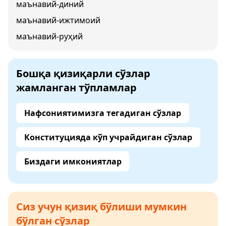
маънавий-диний
маънавий-ижтимоий
маънавий-руҳий
Бошқа қизиқарли сўзлар
жамланган тўпламлар
Нафсониятимизга тегадиган сўзлар
Конституцияда кўп учрайдиган сўзлар
Биздаги имкониятлар
Сиз учун қизиқ бўлиши мумкин
бўлган сўзлар