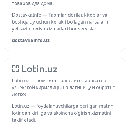
товаров для дома.
DostavkaInfo — Taomlar, dorilar, kitoblar va
boshqa uy uchun kerakli bo‘lagan narsalarni
yetkazib berish xizmatlari bor servislar.
dostavkainfo.uz
Lotin.uz — поможет транслитерировать с
узбекской кириллицы на латиницу и обратно.
Легко!
Lotin.uz — foydalanuvchilarga berilgan matnni
lotindan kirillga va aksincha o‘girish xizmatini
taklif etadi.