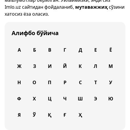
маълумотлар берилган. Ўйлаймизки, энди сиз
Imlo.uz
сайтидан фойдаланиб,
мутаважжиҳ
сўзини
хатосиз ёза оласиз.
Алифбо бўйича
А
Б
В
Г
Д
Е
Ё
Ж
З
И
Й
К
Л
М
Н
О
П
Р
С
Т
У
Ф
Х
Ц
Ч
Ш
Э
Ю
Я
Ў
Қ
Ғ
Ҳ