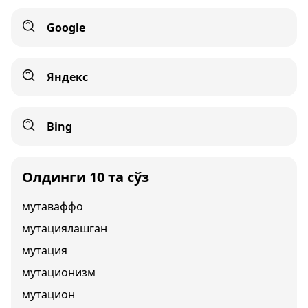
Google
Яндекс
Bing
Олдинги 10 та сўз
мутаваффо
мутациялашган
мутация
мутационизм
мутацион