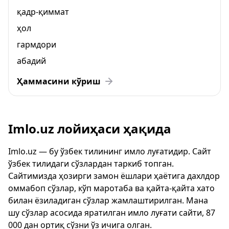
қадр-қиммат
ҳол
гармдори
абадий
Ҳаммасини кўриш
Imlo.uz лойиҳаси ҳақида
Imlo.uz — бу ўзбек тилининг имло луғатидир. Сайт
ўзбек тилидаги сўзлардан таркиб топган.
Сайтимизда ҳозирги замон ёшлари ҳаётига дахлдор
оммабоп сўзлар, кўп маротаба ва қайта-қайта хато
билан ёзиладиган сўзлар жамлаштирилган. Мана
шу сўзлар асосида яратилган имло луғати сайти, 87
000 дан ортиқ сўзни ўз ичига олган.