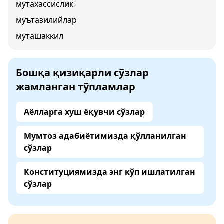
мутахассислик
муътазилийлар
муташаккил
Бошқа қизиқарли сўзлар
жамланган тўпламлар
Аёлларга хуш ёқувчи сўзлар
Мумтоз адабиётимизда қўлланилган
сўзлар
Конституциямизда энг кўп ишлатилган
сўзлар