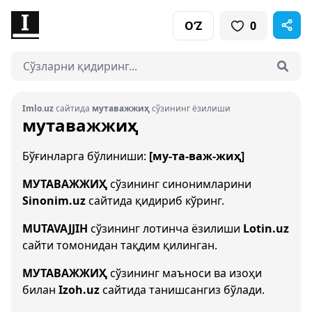
O‘Z
0
Imlo.uz
сайтида
мутаважжиҳ
сўзининг ёзилиши
мутаважжиҳ
Бўғинларга бўлиниши:
[му-та-важ-жиҳ]
МУТАВАЖЖИҲ
сўзининг синонимларини
Sinonim.uz
сайтида қидириб кўринг.
MUTAVAJJIH
сўзининг лотинча ёзилиши
Lotin.uz
сайти томонидан тақдим қилинган.
МУТАВАЖЖИҲ
сўзининг маъноси ва изоҳи
билан
Izoh.uz
сайтида танишсангиз бўлади.