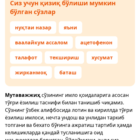
Сиз учун қизиқ бўлиши мумкин
бўлган сўзлар
нуқтаи назар
яъни
ваалайкум ассалом
ацетофенон
талафот
текшириш
хусумат
жирканмоқ
баташ
Мутаважжиҳ
сўзининг имло қоидаларига асосан
тўғри ёзилиш таснифи билан танишиб чиқамиз.
Сўзнинг ўзбек алифбосида лотин ва кириллда тўғри
ёзилиш имлоси, нечта ундош ва унлидан таркиб
топгани ва бехато бўғинга ажратиш тартиби ҳамда
келишикларда қандай тусланишига оид