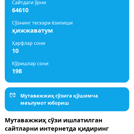
Сайтдаги ўрни
64610
Сўзнинг тескари ёзилиши
ҳижжаватум
Ҳарфлар сони
10
Кўришлар сони
198
Мутаважжиҳ сўзига қўшимча
маълумот юбориш
Мутаважжиҳ сўзи ишлатилган
сайтларни интернетда қидиринг