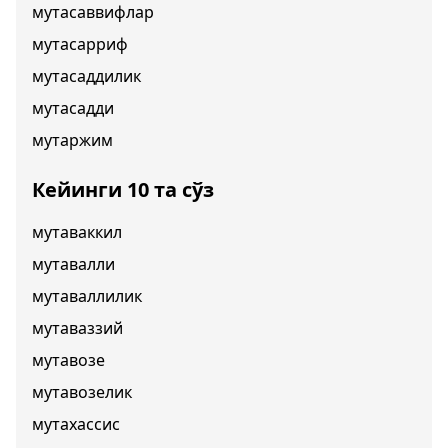
мутасаввифлар
мутасарриф
мутасаддилик
мутасадди
мутаржим
Кейинги 10 та сўз
мутаваккил
мутавалли
мутаваллилик
мутаваззий
мутавозе
мутавозелик
мутахассис