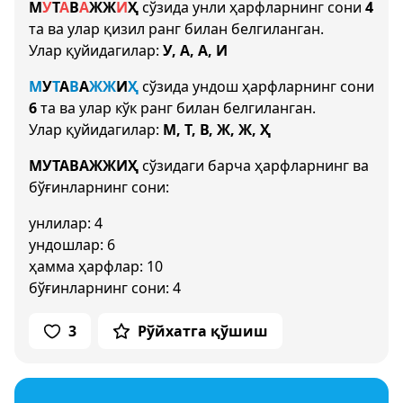
М
У
Т
А
В
А
Ж
Ж
И
Ҳ
сўзида унли ҳарфларнинг сони
4
та ва улар қизил ранг билан белгиланган.
Улар қуйидагилар:
У, А, А, И
М
У
Т
А
В
А
Ж
Ж
И
Ҳ
сўзида ундош ҳарфларнинг сони
6
та ва улар кўк ранг билан белгиланган.
Улар қуйидагилар:
М, Т, В, Ж, Ж, Ҳ
МУТАВАЖЖИҲ
сўзидаги барча ҳарфларнинг ва
бўғинларнинг сони:
унлилар: 4
ундошлар: 6
ҳамма ҳарфлар: 10
бўғинларнинг сони: 4
3
Рўйхатга қўшиш