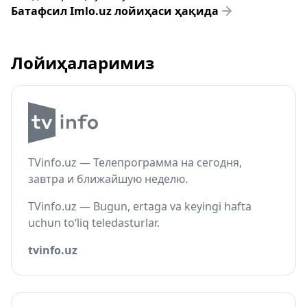
Батафсил Imlo.uz лойиҳаси ҳақида
Лойиҳаларимиз
TVinfo.uz — Телепрограмма на сегодня,
завтра и ближайшую неделю.
TVinfo.uz — Bugun, ertaga va keyingi hafta
uchun to‘liq teledasturlar.
tvinfo.uz