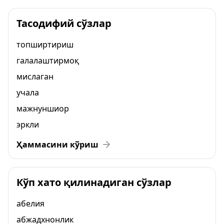
Тасодифий сўзлар
топширтириш
галалаштирмоқ
мислаган
учала
мажнуншиор
эркли
Ҳаммасини кўриш
Кўп хато қилинадиган сўзлар
абелия
абжадхнонлик