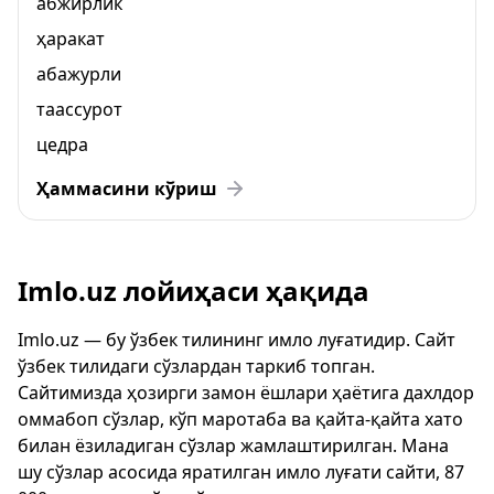
абжирлик
ҳаракат
абажурли
таассурот
цедра
Ҳаммасини кўриш
Imlo.uz лойиҳаси ҳақида
Imlo.uz — бу ўзбек тилининг имло луғатидир. Сайт
ўзбек тилидаги сўзлардан таркиб топган.
Сайтимизда ҳозирги замон ёшлари ҳаётига дахлдор
оммабоп сўзлар, кўп маротаба ва қайта-қайта хато
билан ёзиладиган сўзлар жамлаштирилган. Мана
шу сўзлар асосида яратилган имло луғати сайти, 87