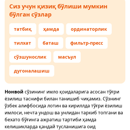
Сиз учун қизиқ бўлиши мумкин
бўлган сўзлар
татбиқ
ҳамда
ординаторлик
тилхат
баташ
фильтр-пресс
сўзшунослик
масъул
дугоналашиш
Нонвой
сўзининг имло қоидаларига асосан тўғри
ёзилиш таснифи билан танишиб чиқамиз. Сўзнинг
ўзбек алифбосида лотин ва кириллда тўғри ёзилиш
имлоси, нечта ундош ва унлидан таркиб топгани ва
бехато бўғинга ажратиш тартиби ҳамда
келишикларда қандай тусланишига оид