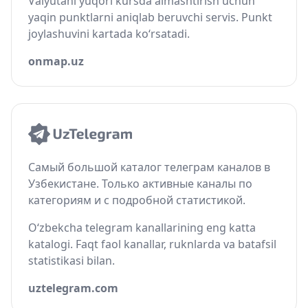
Valyutani yuqori kursda almashtirish uchun
yaqin punktlarni aniqlab beruvchi servis. Punkt
joylashuvini kartada ko‘rsatadi.
onmap.uz
Самый большой каталог телеграм каналов в
Узбекистане. Только активные каналы по
категориям и с подробной статистикой.
O‘zbekcha telegram kanallarining eng katta
katalogi. Faqt faol kanallar, ruknlarda va batafsil
statistikasi bilan.
uztelegram.com