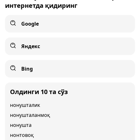
интернетда қидиринг
Google
Яндекс
Bing
Олдинги 10 та сўз
нонушталик
нонушталанмоқ
нонушта
нонтовоқ