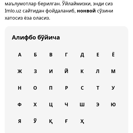
маълумотлар берилган. Ўйлаймизки, энди сиз
Imlo.uz
сайтидан фойдаланиб,
нонвой
сўзини
хатосиз ёза оласиз.
Алифбо бўйича
А
Б
В
Г
Д
Е
Ё
Ж
З
И
Й
К
Л
М
Н
О
П
Р
С
Т
У
Ф
Х
Ц
Ч
Ш
Э
Ю
Я
Ў
Қ
Ғ
Ҳ