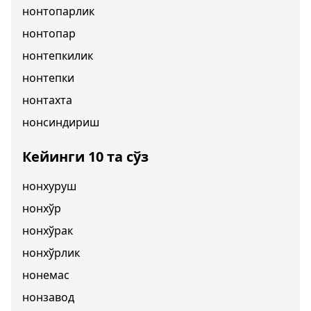
нонтопарлик
нонтопар
нонтепкилик
нонтепки
нонтахта
нонсиндириш
Кейинги 10 та сўз
нонхуруш
нонхўр
нонхўрак
нонхўрлик
нонемас
нонзавод