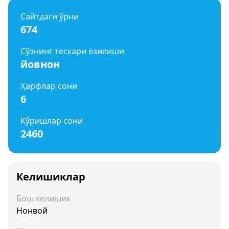
Сайтдаги ўрни
674
Сўзнинг тескари ёзилиши
йовнон
Ҳарфлар сони
6
Кўришлар сони
2460
Келишиклар
Бош келишик
Нонвой