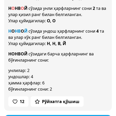
Н
О
Н
В
О
Й
сўзида унли ҳарфларнинг сони
2
та ва
улар қизил ранг билан белгиланган.
Улар қуйидагилар:
О, О
Н
О
Н
В
О
Й
сўзида ундош ҳарфларнинг сони
4
та
ва улар кўк ранг билан белгиланган.
Улар қуйидагилар:
Н, Н, В, Й
НОНВОЙ
сўзидаги барча ҳарфларнинг ва
бўғинларнинг сони:
унлилар: 2
ундошлар: 4
ҳамма ҳарфлар: 6
бўғинларнинг сони: 2
12
Рўйхатга қўшиш