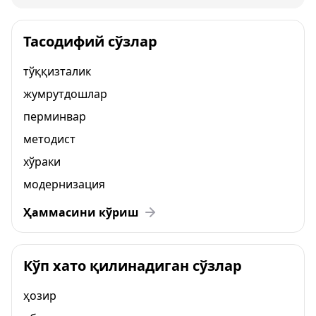
Тасодифий сўзлар
тўққизталик
жумрутдошлар
перминвар
методист
хўраки
модернизация
Ҳаммасини кўриш
Кўп хато қилинадиган сўзлар
ҳозир