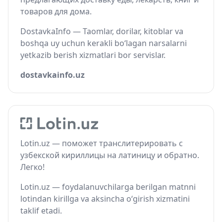
товаров для дома.
DostavkaInfo — Taomlar, dorilar, kitoblar va
boshqa uy uchun kerakli bo‘lagan narsalarni
yetkazib berish xizmatlari bor servislar.
dostavkainfo.uz
Lotin.uz — поможет транслитерировать с
узбекской кириллицы на латиницу и обратно.
Легко!
Lotin.uz — foydalanuvchilarga berilgan matnni
lotindan kirillga va aksincha o‘girish xizmatini
taklif etadi.