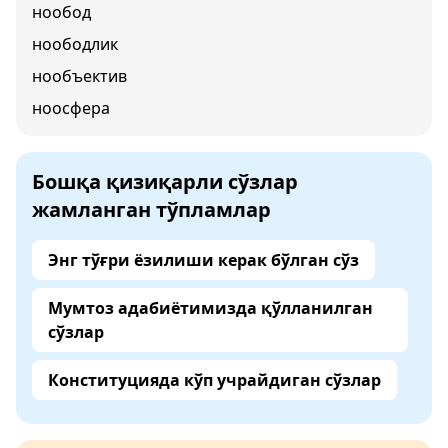
нообод
ноободлик
нообъектив
ноосфера
Бошқа қизиқарли сўзлар
жамланган тўпламлар
Энг тўғри ёзилиши керак бўлган сўз
Мумтоз адабиётимизда қўлланилган
сўзлар
Конституцияда кўп учрайдиган сўзлар