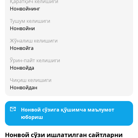
Қаратқич келишиги
Нонвойнинг
Тушум келишиги
Нонвойни
Жўналиш келишиги
Нонвойга
Ўрин-пайт келишиги
Нонвойда
Чиқиш келишиги
Нонвойдан
Нонвой сўзига қўшимча маълумот
юбориш
Нонвой сўзи ишлатилган сайтларни