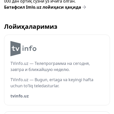
000 дан ортиқ сўзни ўз ичига олган.
Батафсил Imlo.uz лойиҳаси ҳақида
Лойиҳаларимиз
TVinfo.uz — Телепрограмма на сегодня,
завтра и ближайшую неделю.
TVinfo.uz — Bugun, ertaga va keyingi hafta
uchun to‘liq teledasturlar.
tvinfo.uz