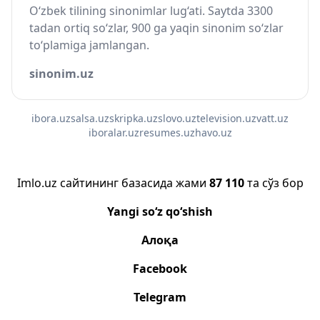
O‘zbek tilining sinonimlar lug‘ati. Saytda 3300
tadan ortiq so‘zlar, 900 ga yaqin sinonim so‘zlar
to‘plamiga jamlangan.
sinonim.uz
ibora.uz
salsa.uz
skripka.uz
slovo.uz
television.uz
vatt.uz
iboralar.uz
resumes.uz
havo.uz
Imlo.uz сайтининг базасида жами
87 110
та сўз бор
Yangi so‘z qo‘shish
Алоқа
Facebook
Telegram