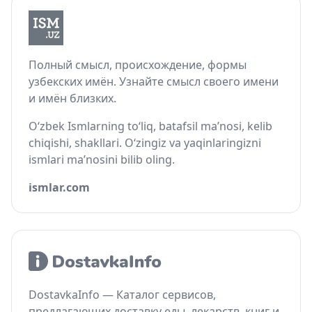
Полный смысл, происхождение, формы
узбекских имён. Узнайте смысл своего имени
и имён близких.
O‘zbek Ismlarning to‘liq, batafsil ma’nosi, kelib
chiqishi, shakllari. O‘zingiz va yaqinlaringizni
ismlari ma’nosini bilib oling.
ismlar.com
DostavkaInfo — Каталог сервисов,
предлагающих доставку еды, лекарств, книг и