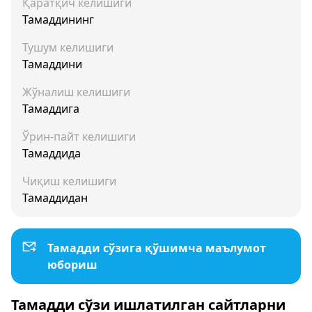
Қаратқич келишиги
Тамаддининг
Тушум келишиги
Тамаддини
Жўналиш келишиги
Тамаддига
Ўрин-пайт келишиги
Тамаддида
Чиқиш келишиги
Тамаддидан
Тамадди сўзига қўшимча маълумот
юбориш
Тамадди сўзи ишлатилган сайтларни