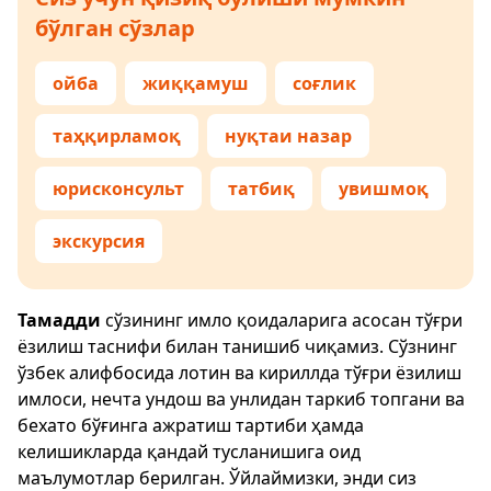
бўлган сўзлар
ойба
жиққамуш
соғлик
таҳқирламоқ
нуқтаи назар
юрисконсульт
татбиқ
увишмоқ
экскурсия
Тамадди
сўзининг имло қоидаларига асосан тўғри
ёзилиш таснифи билан танишиб чиқамиз. Сўзнинг
ўзбек алифбосида лотин ва кириллда тўғри ёзилиш
имлоси, нечта ундош ва унлидан таркиб топгани ва
бехато бўғинга ажратиш тартиби ҳамда
келишикларда қандай тусланишига оид
маълумотлар берилган. Ўйлаймизки, энди сиз