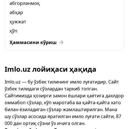
абгорланмоқ
абҳар
ҳужжат
ҳўп
Ҳаммасини кўриш
Imlo.uz лойиҳаси ҳақида
Imlo.uz — бу ўзбек тилининг имло луғатидир. Сайт
ўзбек тилидаги сўзлардан таркиб топган.
Сайтимизда ҳозирги замон ёшлари ҳаётига дахлдор
оммабоп сўзлар, кўп маротаба ва қайта-қайта хато
билан ёзиладиган сўзлар жамлаштирилган. Мана
шу сўзлар асосида яратилган имло луғати сайти, 87
000 дан ортиқ сўзни ўз ичига олган.