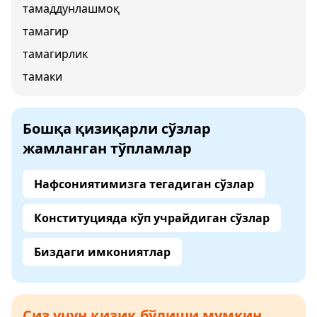
тамаддунлашмоқ
тамагир
тамагирлик
тамаки
Бошқа қизиқарли сўзлар
жамланган тўпламлар
Нафсониятимизга тегадиган сўзлар
Конституцияда кўп учрайдиган сўзлар
Биздаги имкониятлар
Сиз учун қизиқ бўлиши мумкин