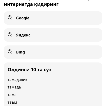
интернетда қидиринг
Google
Яндекс
Bing
Олдинги 10 та сўз
тамадалик
тамада
тама
таъм