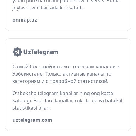
yaqin punktlarni aniqlab beruvchi servis. Punkt
joylashuvini kartada ko‘rsatadi.
onmap.uz
Самый большой каталог телеграм каналов в
Узбекистане. Только активные каналы по
категориям и с подробной статистикой.
O‘zbekcha telegram kanallarining eng katta
katalogi. Faqt faol kanallar, ruknlarda va batafsil
statistikasi bilan.
uztelegram.com