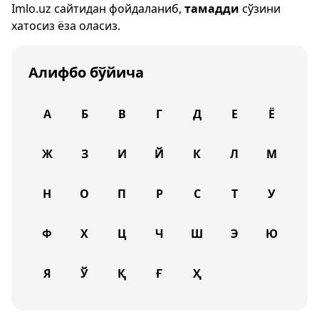
Imlo.uz
сайтидан фойдаланиб,
тамадди
сўзини
хатосиз ёза оласиз.
Алифбо бўйича
А
Б
В
Г
Д
Е
Ё
Ж
З
И
Й
К
Л
М
Н
О
П
Р
С
Т
У
Ф
Х
Ц
Ч
Ш
Э
Ю
Я
Ў
Қ
Ғ
Ҳ