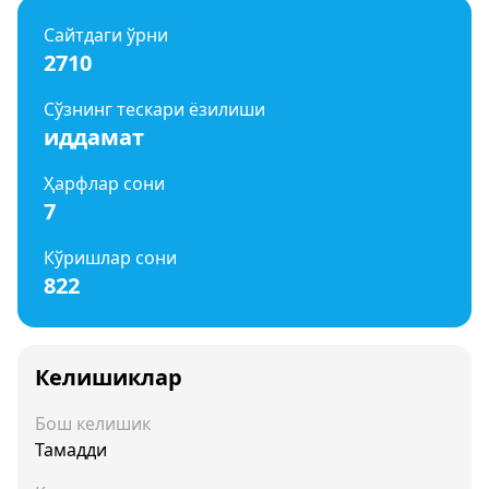
Сайтдаги ўрни
2710
Сўзнинг тескари ёзилиши
иддамат
Ҳарфлар сони
7
Кўришлар сони
822
Келишиклар
Бош келишик
Тамадди