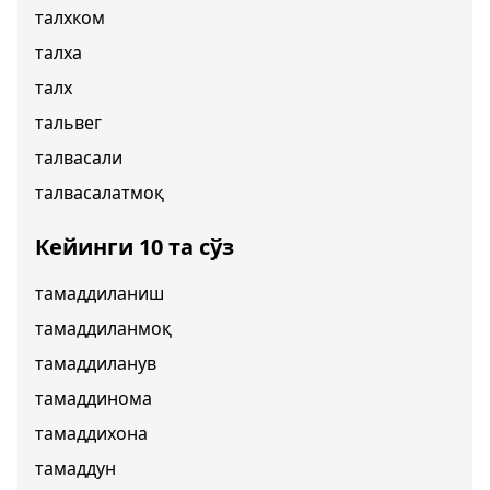
талхком
талха
талх
тальвег
талвасали
талвасалатмоқ
Кейинги 10 та сўз
тамаддиланиш
тамаддиланмоқ
тамаддиланув
тамаддинома
тамаддихона
тамаддун