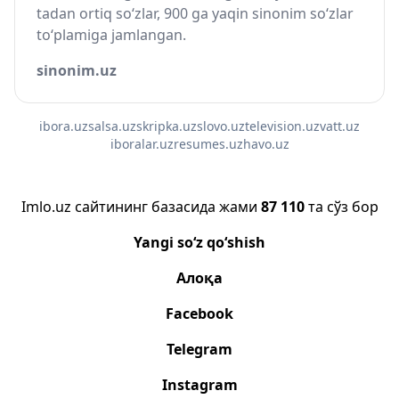
tadan ortiq so‘zlar, 900 ga yaqin sinonim so‘zlar
to‘plamiga jamlangan.
sinonim.uz
ibora.uz
salsa.uz
skripka.uz
slovo.uz
television.uz
vatt.uz
iboralar.uz
resumes.uz
havo.uz
Imlo.uz сайтининг базасида жами
87 110
та сўз бор
Yangi so‘z qo‘shish
Алоқа
Facebook
Telegram
Instagram