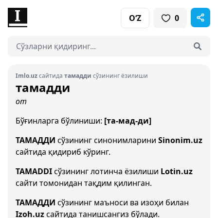
O‘Z
0
Imlo.uz
сайтида
тамадди
сўзининг ёзилиши
тамадди
от
Бўғинларга бўлиниши:
[та-мад-ди]
ТАМАДДИ
сўзининг синонимларини
Sinonim.uz
сайтида қидириб кўринг.
TAMADDI
сўзининг лотинча ёзилиши
Lotin.uz
сайти томонидан тақдим қилинган.
ТАМАДДИ
сўзининг маъноси ва изоҳи билан
Izoh.uz
сайтида танишсангиз бўлади.