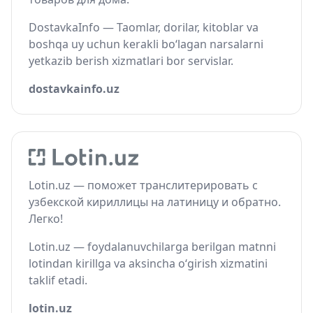
DostavkaInfo — Taomlar, dorilar, kitoblar va
boshqa uy uchun kerakli bo‘lagan narsalarni
yetkazib berish xizmatlari bor servislar.
dostavkainfo.uz
Lotin.uz — поможет транслитерировать с
узбекской кириллицы на латиницу и обратно.
Легко!
Lotin.uz — foydalanuvchilarga berilgan matnni
lotindan kirillga va aksincha o‘girish xizmatini
taklif etadi.
lotin.uz