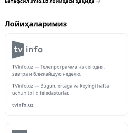
Батафсил Imlo.uz лойиҳаси ҳақида
Лойиҳаларимиз
TVinfo.uz — Телепрограмма на сегодня,
завтра и ближайшую неделю.
TVinfo.uz — Bugun, ertaga va keyingi hafta
uchun to‘liq teledasturlar.
tvinfo.uz