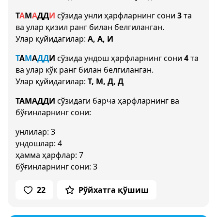
Т
А
М
А
Д
Д
И
сўзида унли ҳарфларнинг сони
3
та
ва улар қизил ранг билан белгиланган.
Улар қуйидагилар:
А, А, И
Т
А
М
А
Д
Д
И
сўзида ундош ҳарфларнинг сони
4
та
ва улар кўк ранг билан белгиланган.
Улар қуйидагилар:
Т, М, Д, Д
ТАМАДДИ
сўзидаги барча ҳарфларнинг ва
бўғинларнинг сони:
унлилар: 3
ундошлар: 4
ҳамма ҳарфлар: 7
бўғинларнинг сони: 3
22
Рўйхатга қўшиш