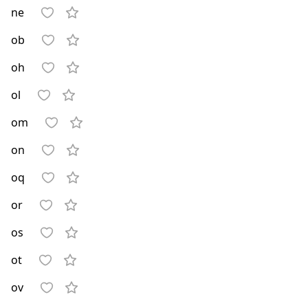
ne
ob
oh
ol
om
on
oq
or
os
ot
ov