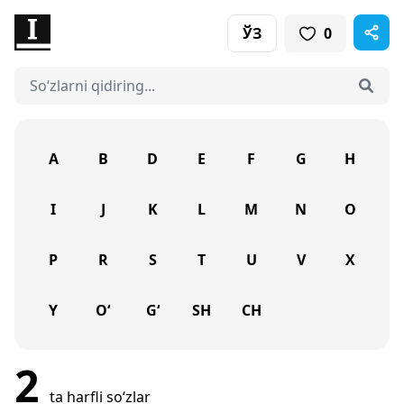
ЎЗ
0
A
B
D
E
F
G
H
I
J
K
L
M
N
O
P
R
S
T
U
V
X
Y
O‘
G‘
SH
CH
2
ta harfli so‘zlar