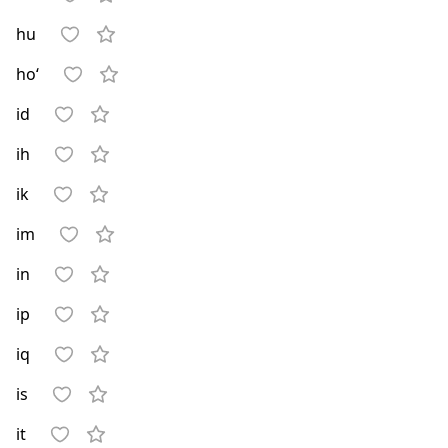
hu
ho‘
id
ih
ik
im
in
ip
iq
is
it