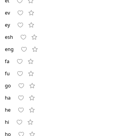
et
ev
ey
esh
eng
fa
fu
go
ha
he
hi
ho