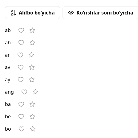
Alifbo bo‘yicha
Ko‘rishlar soni bo‘yicha
ab
ah
ar
av
ay
ang
ba
be
bo