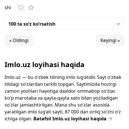
shi
« Oldingi
Keyingi »
Imlo.uz loyihasi haqida
Imlo.uz — bu o‘zbek tilining imlo lug‘atidir. Sayt o‘zbek
tilidagi so‘zlardan tarkib topgan. Saytimizda hozirgi
zamon yoshlari hayotiga daxldor ommabop so‘zlar,
ko‘p marotaba va qayta-qayta xato bilan yoziladigan
so‘zlar jamlashtirilgan. Mana shu so‘zlar asosida
yaratilgan imlo lug‘ati sayti, 87 000 dan ortiq so‘zni o‘z
ichiga olgan.
Batafsil Imlo.uz loyihasi haqida