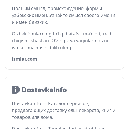
Полный смысл, происхождение, формы
узбекских имён. Узнайте смысл своего имени
и имён близких.
O‘zbek Ismlarning to‘liq, batafsil ma’nosi, kelib
chiqishi, shakllari. O‘zingiz va yaqinlaringizni
ismlari ma’nosini bilib oling.
ismlar.com
DostavkaInfo — Каталог сервисов,
предлагающих доставку еды, лекарств, книг и
товаров для дома.
DostavkaInfo — Taomlar, dorilar, kitoblar va