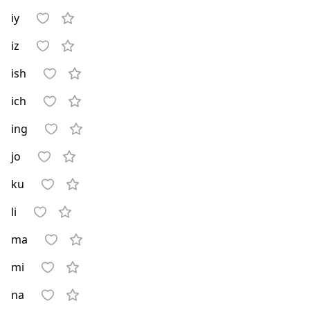
iy
iz
ish
ich
ing
jo
ku
li
ma
mi
na