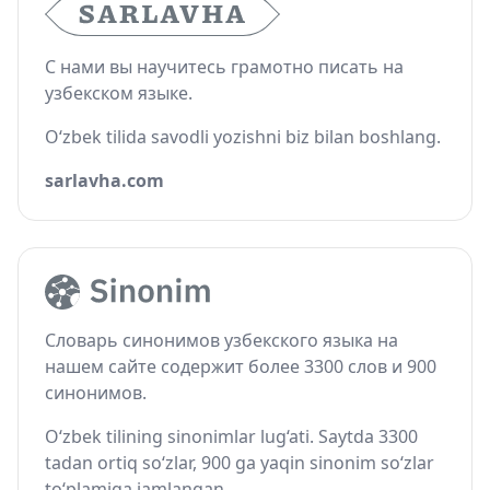
С нами вы научитесь грамотно писать на
узбекском языке.
O‘zbek tilida savodli yozishni biz bilan boshlang.
sarlavha.com
Словарь синонимов узбекского языка на
нашем сайте содержит более 3300 слов и 900
синонимов.
O‘zbek tilining sinonimlar lug‘ati. Saytda 3300
tadan ortiq so‘zlar, 900 ga yaqin sinonim so‘zlar
to‘plamiga jamlangan.