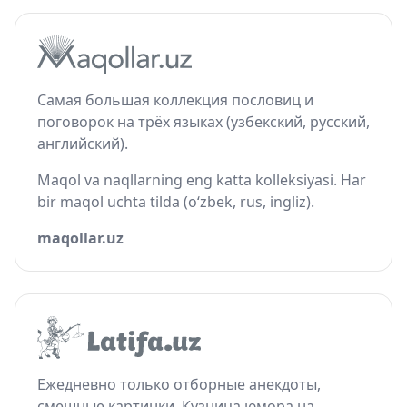
Самая большая коллекция пословиц и
поговорок на трёх языках (узбекский, русский,
английский).
Maqol va naqllarning eng katta kolleksiyasi. Har
bir maqol uchta tilda (o‘zbek, rus, ingliz).
maqollar.uz
Ежедневно только отборные анекдоты,
смешные картинки. Кузница юмора на