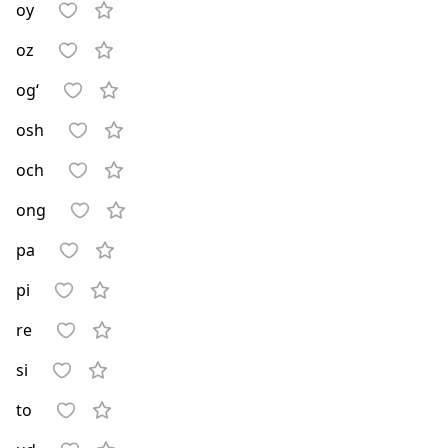
oy
oz
og‘
osh
och
ong
pa
pi
re
si
to