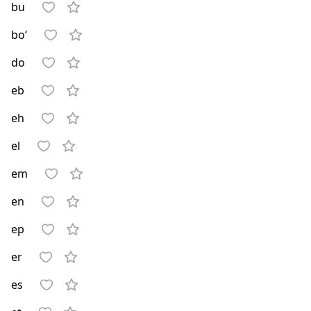
bu
bo‘
do
eb
eh
el
em
en
ep
er
es