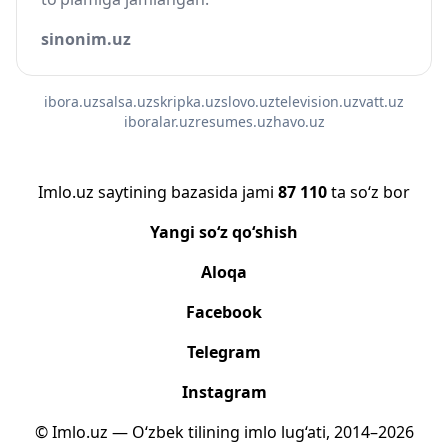
sinonim.uz
ibora.uz
salsa.uz
skripka.uz
slovo.uz
television.uz
vatt.uz
iboralar.uz
resumes.uz
havo.uz
Imlo.uz saytining bazasida jami
87 110
ta so‘z bor
Yangi so‘z qo‘shish
Aloqa
Facebook
Telegram
Instagram
© Imlo.uz — O‘zbek tilining imlo lug‘ati, 2014–2026