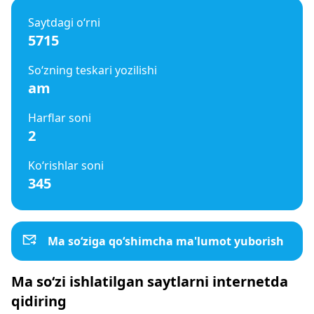
Saytdagi o‘rni
5715
So‘zning teskari yozilishi
am
Harflar soni
2
Ko‘rishlar soni
345
Ma so‘ziga qo‘shimcha ma'lumot yuborish
Ma so‘zi ishlatilgan saytlarni internetda
qidiring