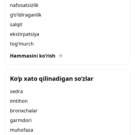
nafosatsizlik
g‘o‘ldiraganlik
salqit
ekstirpatsiya
tog‘murch
Hammasini ko‘rish
Ko‘p xato qilinadigan so‘zlar
sedra
imtihon
bronxchalar
garmdori
muhofaza