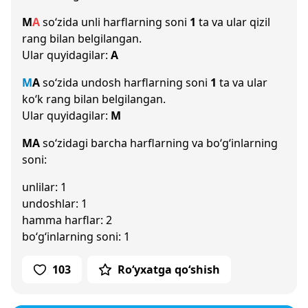
M
A
so‘zida unli harflarning soni
1
ta va ular qizil
rang bilan belgilangan.
Ular quyidagilar:
A
M
A
so‘zida undosh harflarning soni
1
ta va ular
ko‘k rang bilan belgilangan.
Ular quyidagilar:
M
MA
so‘zidagi barcha harflarning va bo‘g‘inlarning
soni:
unlilar: 1
undoshlar: 1
hamma harflar: 2
bo‘g‘inlarning soni: 1
103
Ro‘yxatga qo‘shish