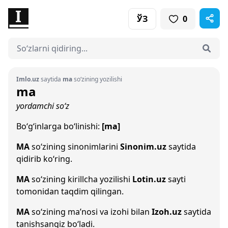
ЎЗ
0
Imlo.uz
saytida
ma
so‘zining yozilishi
ma
yordamchi so‘z
Bo‘g‘inlarga bo‘linishi:
[ma]
MA
so‘zining sinonimlarini
Sinonim.uz
saytida
qidirib ko‘ring.
МА
so‘zining kirillcha yozilishi
Lotin.uz
sayti
tomonidan taqdim qilingan.
MA
so‘zining ma’nosi va izohi bilan
Izoh.uz
saytida
tanishsangiz bo‘ladi.