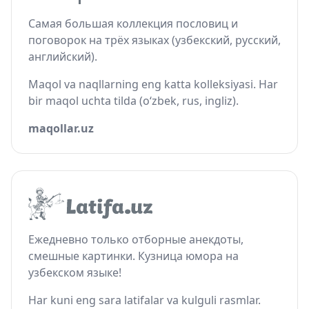
Самая большая коллекция пословиц и
поговорок на трёх языках (узбекский, русский,
английский).
Maqol va naqllarning eng katta kolleksiyasi. Har
bir maqol uchta tilda (o‘zbek, rus, ingliz).
maqollar.uz
Ежедневно только отборные анекдоты,
смешные картинки. Кузница юмора на
узбекском языке!
Har kuni eng sara latifalar va kulguli rasmlar.