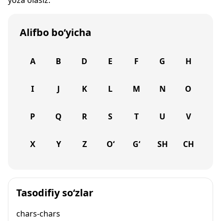
yoza olasiz.
Alifbo bo‘yicha
A
B
D
E
F
G
H
I
J
K
L
M
N
O
P
Q
R
S
T
U
V
X
Y
Z
O‘
G‘
SH
CH
Tasodifiy so‘zlar
chars-chars