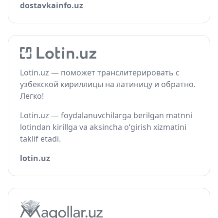
dostavkainfo.uz
Lotin.uz — поможет транслитерировать с
узбекской кириллицы на латиницу и обратно.
Легко!
Lotin.uz — foydalanuvchilarga berilgan matnni
lotindan kirillga va aksincha o‘girish xizmatini
taklif etadi.
lotin.uz