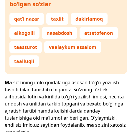
bo‘lgan so‘zlar
qat’i nazar
taxlit
dakirlamoq
alkogolli
nasabdosh
atsetofenon
taassurot
vaalaykum assalom
taalluqli
Ma
so‘zining imlo qoidalariga asosan to‘g‘ri yozilish
tasnifi bilan tanishib chiqamiz. So‘zning o‘zbek
alifbosida lotin va kirillda to‘g‘ri yozilish imlosi, nechta
undosh va unlidan tarkib topgani va bexato bo‘g‘inga
ajratish tartibi hamda kelishiklarda qanday
tuslanishiga oid ma’lumotlar berilgan. O‘ylaymizki,
endi siz
Imlo.uz
saytidan foydalanib,
ma
so‘zini xatosiz