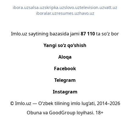
ibora.uz
salsa.uz
skripka.uz
slovo.uz
television.uz
vatt.uz
iboralar.uz
resumes.uz
havo.uz
Imlo.uz saytining bazasida jami
87 110
ta so‘z bor
Yangi so‘z qo‘shish
Aloqa
Facebook
Telegram
Instagram
© Imlo.uz — O‘zbek tilining imlo lug‘ati, 2014–2026
Obuna
va
GoodGroup
loyihasi.
18+