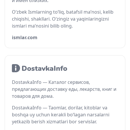
и имён близких.
O‘zbek Ismlarning to‘liq, batafsil ma’nosi, kelib
chiqishi, shakllari. O‘zingiz va yaqinlaringizni
ismlari ma’nosini bilib oling.
ismlar.com
DostavkaInfo — Каталог сервисов,
предлагающих доставку еды, лекарств, книг и
товаров для дома.
DostavkaInfo — Taomlar, dorilar, kitoblar va
boshqa uy uchun kerakli bo‘lagan narsalarni
yetkazib berish xizmatlari bor servislar.