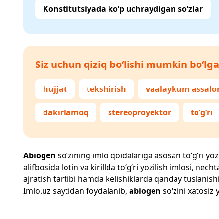
Konstitutsiyada ko‘p uchraydigan so‘zlar
Siz uchun qiziq bo‘lishi mumkin bo‘lga
hujjat
tekshirish
vaalaykum assal
dakirlamoq
stereoproyektor
to‘g‘ri
Abiogen
so‘zining imlo qoidalariga asosan to‘g‘ri yozi
alifbosida lotin va kirillda to‘g‘ri yozilish imlosi, n
ajratish tartibi hamda kelishiklarda qanday tuslanishi
Imlo.uz
saytidan foydalanib,
abiogen
so‘zini xatosiz 