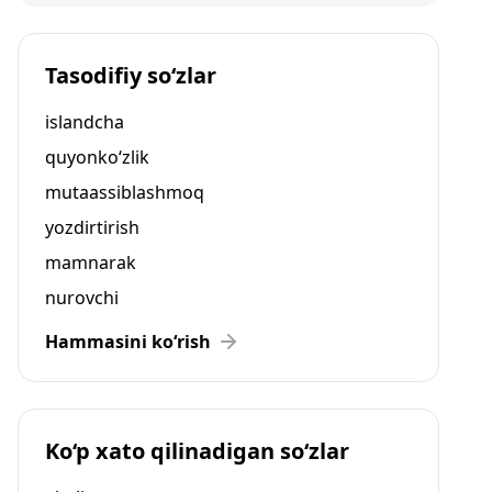
Tasodifiy so‘zlar
islandcha
quyonko‘zlik
mutaassiblashmoq
yozdirtirish
mamnarak
nurovchi
Hammasini ko‘rish
Ko‘p xato qilinadigan so‘zlar