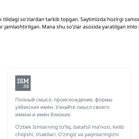
zbek tilidagi so‘zlardan tarkib topgan. Saytimizda hozirgi za
 jamlashtirilgan. Mana shu so‘zlar asosida yaratilgan imlo lug
Полный смысл, происхождение, формы
узбекских имён. Узнайте смысл своего
имени и имён близких.
O‘zbek Ismlarning to‘liq, batafsil ma’nosi, kelib
chiqishi, shakllari. O‘zingiz va yaqinlaringizni