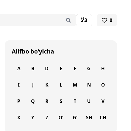
ЎЗ
0
Alifbo bo‘yicha
A
B
D
E
F
G
H
I
J
K
L
M
N
O
P
Q
R
S
T
U
V
X
Y
Z
O‘
G‘
SH
CH