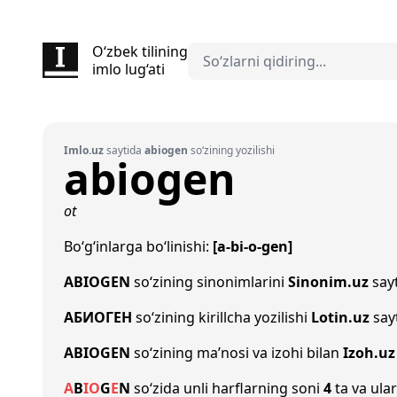
O‘zbek tilining
imlo lug‘ati
Imlo.uz
saytida
abiogen
so‘zining yozilishi
abiogen
ot
Bo‘g‘inlarga bo‘linishi:
[a-bi-o-gen]
ABIOGEN
so‘zining sinonimlarini
Sinonim.uz
sayt
АБИОГЕН
so‘zining kirillcha yozilishi
Lotin.uz
say
ABIOGEN
so‘zining ma’nosi va izohi bilan
Izoh.uz
A
B
I
O
G
E
N
so‘zida unli harflarning soni
4
ta va ular