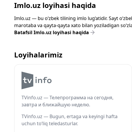
Imlo.uz loyihasi haqida
Imlo.uz — bu o‘zbek tilining imlo lug‘atidir. Sayt o‘
marotaba va qayta-qayta xato bilan yoziladigan so‘zlar
Batafsil Imlo.uz loyihasi haqida
Loyihalarimiz
TVinfo.uz — Телепрограмма на сегодня,
завтра и ближайшую неделю.
TVinfo.uz — Bugun, ertaga va keyingi hafta
uchun to‘liq teledasturlar.