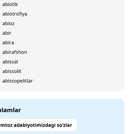
abiotik
abiotrofiya
abioz
abir
abira
abirafshon
abissal
abissolit
abissopelitlar
‘plamlar
mtoz adabiyotimizdagi so‘zlar