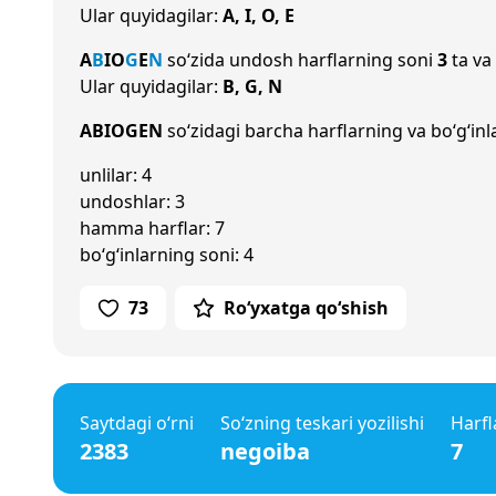
Ular quyidagilar:
A, I, O, E
A
B
I
O
G
E
N
so‘zida undosh harflarning soni
3
ta va
Ular quyidagilar:
B, G, N
ABIOGEN
so‘zidagi barcha harflarning va bo‘g‘inl
unlilar: 4
undoshlar: 3
hamma harflar: 7
bo‘g‘inlarning soni: 4
73
Ro‘yxatga qo‘shish
Saytdagi o‘rni
So‘zning teskari yozilishi
Harfl
2383
negoiba
7