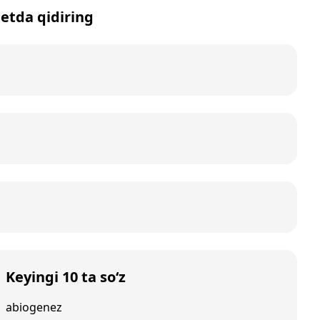
netda qidiring
Keyingi 10 ta so‘z
abiogenez