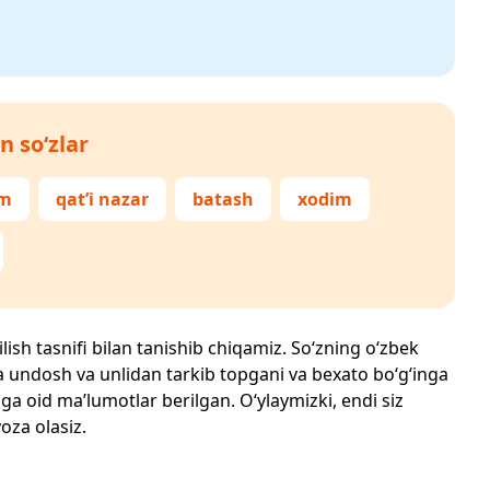
n so‘zlar
om
qat’i nazar
batash
xodim
lish tasnifi bilan tanishib chiqamiz. So‘zning o‘zbek
echta undosh va unlidan tarkib topgani va bexato bo‘g‘inga
ga oid ma’lumotlar berilgan. O‘ylaymizki, endi siz
yoza olasiz.