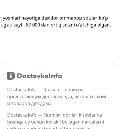
mon yoshlari hayotiga daxldor ommabop so‘zlar, ko‘p
‘ati sayti, 87 000 dan ortiq so‘zni o‘z ichiga olgan.
DostavkaInfo — Каталог сервисов,
предлагающих доставку еды, лекарств, книг
и товаров для дома.
DostavkaInfo — Taomlar, dorilar, kitoblar va
boshqa uy uchun kerakli bo‘lagan narsalarni
yetkazib berish xizmatlari bor servislar.