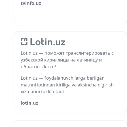
tvinfo.uz
Lotin.uz — поможет транслитерировать с
узбекской кириллицы на латиницу и
обратно. Легко!
Lotin.uz — foydalanuvchilarga berilgan
matnni lotindan kirillga va aksincha o‘girish
xizmatini taklif etadi.
lotin.uz