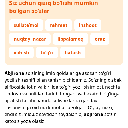
Siz uchun qiziq bo‘lishi mumkin
bo‘lgan so‘zlar
suiiste’mol
rahmat
inshoot
nuqtayi nazar
lippalamoq
oraz
xohish
to‘g‘ri
batash
Abjirona
so‘zining imlo qoidalariga asosan to‘g‘ri
yozilish tasnifi bilan tanishib chiqamiz. So‘zning o‘zbek
alifbosida lotin va kirillda to‘g‘ri yozilish imlosi, nechta
undosh va unlidan tarkib topgani va bexato bo‘g‘inga
ajratish tartibi hamda kelishiklarda qanday
tuslanishiga oid ma’lumotlar berilgan. O‘ylaymizki,
endi siz
Imlo.uz
saytidan foydalanib,
abjirona
so‘zini
xatosiz yoza olasiz.