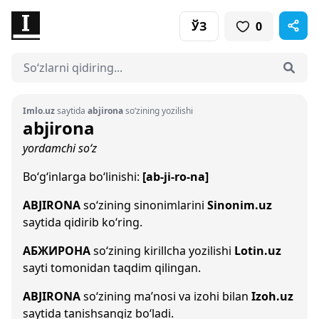
ЎЗ
0
Imlo.uz
saytida
abjirona
so‘zining yozilishi
abjirona
yordamchi so‘z
Bo‘g‘inlarga bo‘linishi:
[ab-ji-ro-na]
ABJIRONA
so‘zining sinonimlarini
Sinonim.uz
saytida qidirib ko‘ring.
АБЖИРОНА
so‘zining kirillcha yozilishi
Lotin.uz
sayti tomonidan taqdim qilingan.
ABJIRONA
so‘zining ma’nosi va izohi bilan
Izoh.uz
saytida tanishsangiz bo‘ladi.