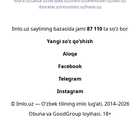
ibora.uz
salsa.uz
skripka.uz
slovo.uz
television.uz
vatt.uz
iboralar.uz
resumes.uz
havo.uz
Imlo.uz saytining bazasida jami
87 110
ta so‘z bor
Yangi so‘z qo‘shish
Aloqa
Facebook
Telegram
Instagram
© Imlo.uz — O‘zbek tilining imlo lug‘ati, 2014–2026
Obuna
va
GoodGroup
loyihasi.
18+