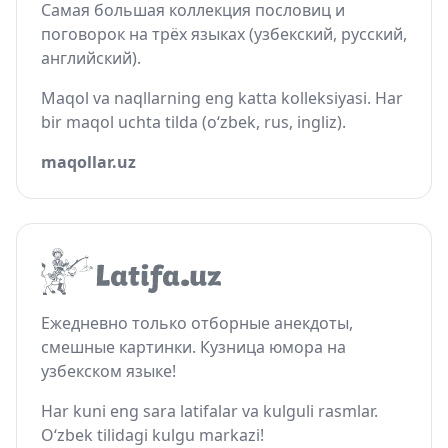
Самая большая коллекция пословиц и
поговорок на трёх языках (узбекский, русский,
английский).
Maqol va naqllarning eng katta kolleksiyasi. Har
bir maqol uchta tilda (o‘zbek, rus, ingliz).
maqollar.uz
Ежедневно только отборные анекдоты,
смешные картинки. Кузница юмора на
узбекском языке!
Har kuni eng sara latifalar va kulguli rasmlar.
O‘zbek tilidagi kulgu markazi!