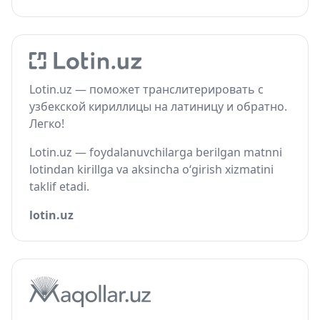
Lotin.uz — поможет транслитерировать с
узбекской кириллицы на латиницу и обратно.
Легко!
Lotin.uz — foydalanuvchilarga berilgan matnni
lotindan kirillga va aksincha o‘girish xizmatini
taklif etadi.
lotin.uz