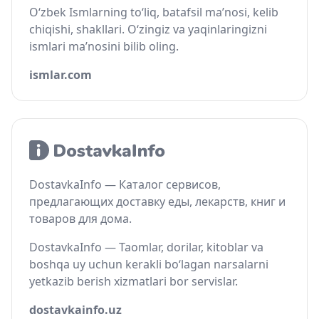
O‘zbek Ismlarning to‘liq, batafsil ma’nosi, kelib
chiqishi, shakllari. O‘zingiz va yaqinlaringizni
ismlari ma’nosini bilib oling.
ismlar.com
DostavkaInfo — Каталог сервисов,
предлагающих доставку еды, лекарств, книг и
товаров для дома.
DostavkaInfo — Taomlar, dorilar, kitoblar va
boshqa uy uchun kerakli bo‘lagan narsalarni
yetkazib berish xizmatlari bor servislar.
dostavkainfo.uz