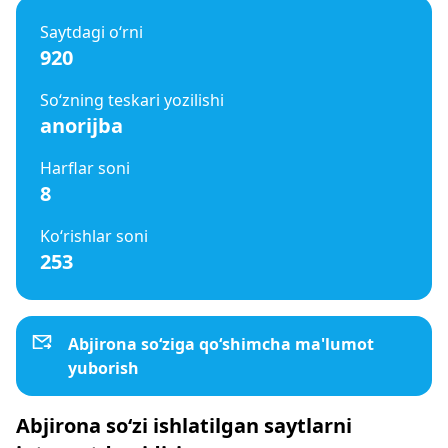
Saytdagi o‘rni
920
So‘zning teskari yozilishi
anorijba
Harflar soni
8
Ko‘rishlar soni
253
Abjirona so‘ziga qo‘shimcha ma'lumot
yuborish
Abjirona so‘zi ishlatilgan saytlarni