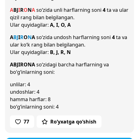
A
B
J
I
R
O
N
A
so‘zida unli harflarning soni
4
ta va ular
qizil rang bilan belgilangan.
Ular quyidagilar:
A, I, O, A
A
B
J
I
R
O
N
A
so‘zida undosh harflarning soni
4
ta va
ular ko‘k rang bilan belgilangan.
Ular quyidagilar:
B, J, R, N
ABJIRONA
so‘zidagi barcha harflarning va
bo‘g‘inlarning soni:
unlilar: 4
undoshlar: 4
hamma harflar: 8
bo‘g‘inlarning soni: 4
77
Ro‘yxatga qo‘shish