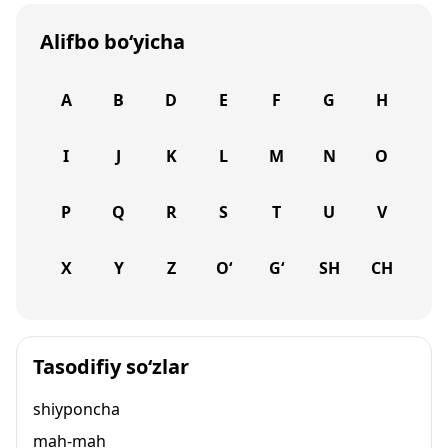
Alifbo bo‘yicha
A
B
D
E
F
G
H
I
J
K
L
M
N
O
P
Q
R
S
T
U
V
X
Y
Z
O‘
G‘
SH
CH
Tasodifiy so‘zlar
shiyponcha
mah-mah