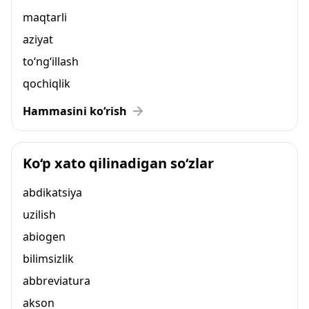
maqtarli
aziyat
to‘ng‘illash
qochiqlik
Hammasini ko‘rish
Ko‘p xato qilinadigan so‘zlar
abdikatsiya
uzilish
abiogen
bilimsizlik
abbreviatura
akson