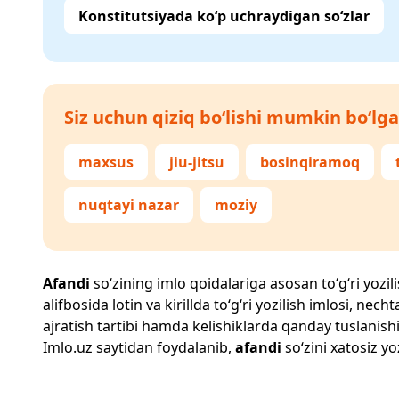
Konstitutsiyada ko‘p uchraydigan so‘zlar
Siz uchun qiziq bo‘lishi mumkin bo‘lga
maxsus
jiu-jitsu
bosinqiramoq
nuqtayi nazar
moziy
Afandi
so‘zining imlo qoidalariga asosan to‘g‘ri yozil
alifbosida lotin va kirillda to‘g‘ri yozilish imlosi, n
ajratish tartibi hamda kelishiklarda qanday tuslanishi
Imlo.uz
saytidan foydalanib,
afandi
so‘zini xatosiz yo