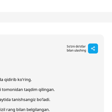
So‘zni do‘stlar
bilan ulashing
a qidirib ko‘ring.
i tomonidan taqdim qilingan.
ytida tanishsangiz bo‘ladi.
izil rang bilan belgilangan.