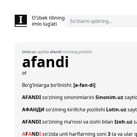
O‘zbek tilining
imlo lug‘ati
Imlo.uz
saytida
afandi
so‘zining yozilishi
afandi
ot
Bo‘g‘inlarga bo‘linishi:
[a-fan-di]
AFANDI
so‘zining sinonimlarini
Sinonim.uz
saytid
АФАНДИ
so‘zining kirillcha yozilishi
Lotin.uz
sayt
AFANDI
so‘zining ma’nosi va izohi bilan
Izoh.uz
sa
A
F
A
N
D
I
so‘zida unli harflarning soni
3
ta va ular q