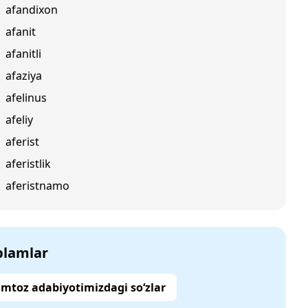
afandixon
afanit
afanitli
afaziya
afelinus
afeliy
aferist
aferistlik
aferistnamo
‘plamlar
mtoz adabiyotimizdagi so‘zlar