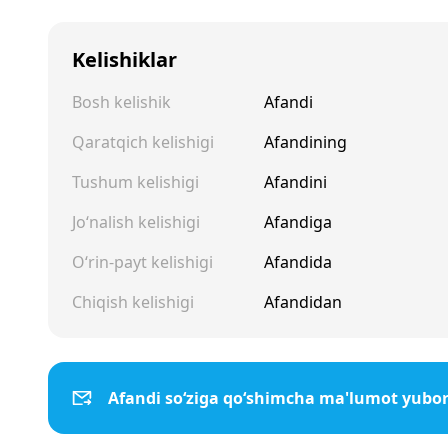
Kelishiklar
Bosh kelishik
Afandi
Qaratqich kelishigi
Afandining
Tushum kelishigi
Afandini
Jo‘nalish kelishigi
Afandiga
O‘rin-payt kelishigi
Afandida
Chiqish kelishigi
Afandidan
Afandi so‘ziga qo‘shimcha ma'lumot yubor