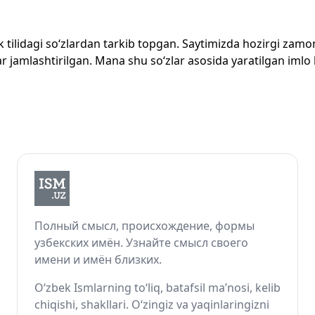
zbek tilidagi so‘zlardan tarkib topgan. Saytimizda hozirgi za
 jamlashtirilgan. Mana shu so‘zlar asosida yaratilgan imlo lug
Полный смысл, происхождение, формы
узбекских имён. Узнайте смысл своего
имени и имён близких.
O‘zbek Ismlarning to‘liq, batafsil ma’nosi, kelib
chiqishi, shakllari. O‘zingiz va yaqinlaringizni