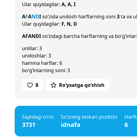
Ular quyidagilar:
A, A, I
A
F
A
N
D
I
so‘zida undosh harflarning soni
3
ta va u
Ular quyidagilar:
F, N, D
AFANDI
so‘zidagi barcha harflarning va bo‘g‘inlar
unlilar: 3
undoshlar: 3
hamma harflar: 6
bo‘g‘inlarning soni: 3
8
Ro‘yxatga qo‘shish
Saytdagi o‘rni
So‘zning teskari yozilishi
Harfl
3731
idnafa
6