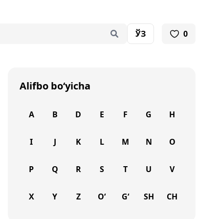
ЎЗ
0
Alifbo bo‘yicha
A
B
D
E
F
G
H
I
J
K
L
M
N
O
P
Q
R
S
T
U
V
X
Y
Z
O‘
G‘
SH
CH