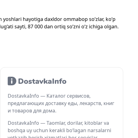
mon yoshlari hayotiga daxldor ommabop so‘zlar, ko‘p
‘ati sayti, 87 000 dan ortiq so‘zni o‘z ichiga olgan.
DostavkaInfo — Каталог сервисов,
предлагающих доставку еды, лекарств, книг
и товаров для дома.
DostavkaInfo — Taomlar, dorilar, kitoblar va
boshqa uy uchun kerakli bo‘lagan narsalarni
yetkazib berish xizmatlari bor servislar.