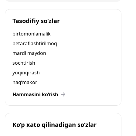
Tasodifiy so‘zlar
birtomonlamalik
betaraflashtirilmoq
mardi maydon
sochtirish
yoqinqirash
nag‘makor
Hammasini ko‘rish
Ko‘p xato qilinadigan so‘zlar