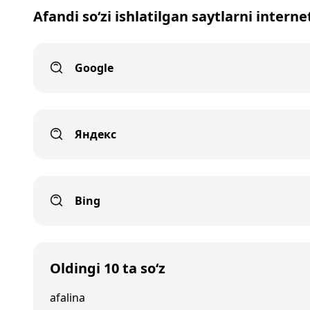
Afandi so‘zi ishlatilgan saytlarni interne
Google
Яндекс
Bing
Oldingi 10 ta so‘z
afalina