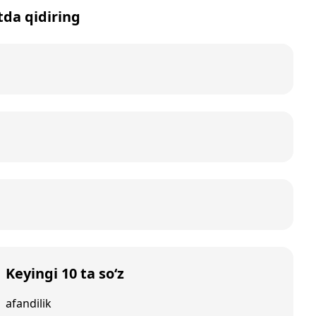
tda qidiring
Keyingi 10 ta so‘z
afandilik