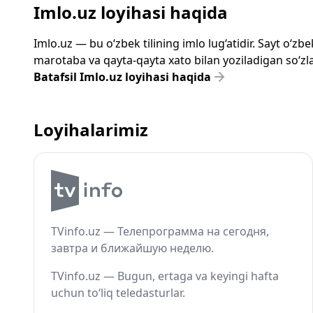
Imlo.uz loyihasi haqida
Imlo.uz — bu o‘zbek tilining imlo lug‘atidir. Sayt o‘
marotaba va qayta-qayta xato bilan yoziladigan so‘zlar
Batafsil Imlo.uz loyihasi haqida
Loyihalarimiz
TVinfo.uz — Телепрограмма на сегодня,
завтра и ближайшую неделю.
TVinfo.uz — Bugun, ertaga va keyingi hafta
uchun to‘liq teledasturlar.