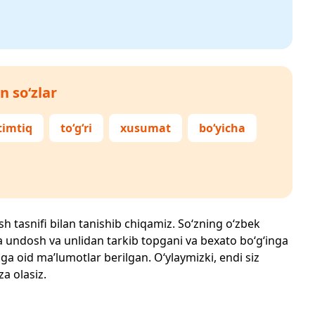
n so‘zlar
timtiq
to‘g‘ri
xusumat
bo‘yicha
ish tasnifi bilan tanishib chiqamiz. So‘zning o‘zbek
echta undosh va unlidan tarkib topgani va bexato bo‘g‘inga
ga oid ma’lumotlar berilgan. O‘ylaymizki, endi siz
za olasiz.