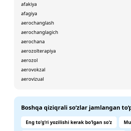
afakiya
afagiya
aerochanglash
aerochanglagich
aerochana
aerozolterapiya
aerozol
aerovokzal
aerovizual
Boshqa qiziqrali so‘zlar jamlangan to
Eng to‘g‘ri yozilishi kerak bo‘lgan so‘z
Mu