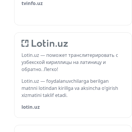
tvinfo.uz
Lotin.uz — поможет транслитерировать с
узбекской кириллицы на латиницу и
обратно. Легко!
Lotin.uz — foydalanuvchilarga berilgan
matnni lotindan kirillga va aksincha o‘girish
xizmatini taklif etadi.
lotin.uz