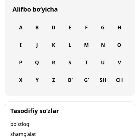
Alifbo bo‘yicha
A
B
D
E
F
G
H
I
J
K
L
M
N
O
P
Q
R
S
T
U
V
X
Y
Z
O‘
G‘
SH
CH
Tasodifiy so‘zlar
po‘stloq
shamg‘alat