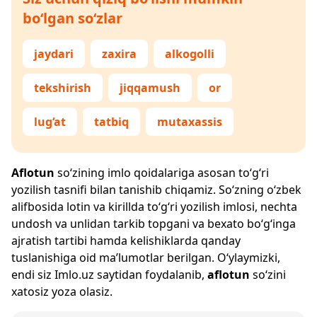
bo‘lgan so‘zlar
jaydari
zaxira
alkogolli
tekshirish
jiqqamush
or
lug‘at
tatbiq
mutaxassis
Aflotun
so‘zining imlo qoidalariga asosan to‘g‘ri
yozilish tasnifi bilan tanishib chiqamiz. So‘zning o‘zbek
alifbosida lotin va kirillda to‘g‘ri yozilish imlosi, nechta
undosh va unlidan tarkib topgani va bexato bo‘g‘inga
ajratish tartibi hamda kelishiklarda qanday
tuslanishiga oid ma’lumotlar berilgan. O‘ylaymizki,
endi siz
Imlo.uz
saytidan foydalanib,
aflotun
so‘zini
xatosiz yoza olasiz.