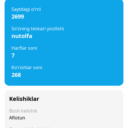
Saytdagi o‘rni
2699
So‘zning teskari yozilishi
nutolfa
Harflar soni
7
Ko‘rishlar soni
268
Kelishiklar
Bosh kelishik
Aflotun