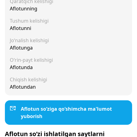
Qaratqich kelishigi
Aflotunning
Tushum kelishigi
Aflotunni
Jo‘nalish kelishigi
Aflotunga
O‘rin-payt kelishigi
Aflotunda
Chiqish kelishigi
Aflotundan
Aflotun so‘ziga qo‘shimcha ma'lumot
yuborish
Aflotun so‘zi ishlatilgan saytlarni