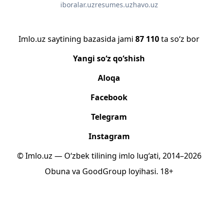
iboralar.uz
resumes.uz
havo.uz
Imlo.uz saytining bazasida jami
87 110
ta so‘z bor
Yangi so‘z qo‘shish
Aloqa
Facebook
Telegram
Instagram
© Imlo.uz — O‘zbek tilining imlo lug‘ati, 2014–2026
Obuna
va
GoodGroup
loyihasi.
18+