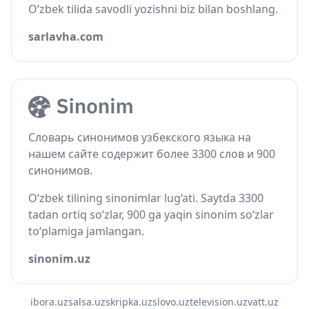
O‘zbek tilida savodli yozishni biz bilan boshlang.
sarlavha.com
Словарь синонимов узбекского языка на
нашем сайте содержит более 3300 слов и 900
синонимов.
O‘zbek tilining sinonimlar lug‘ati. Saytda 3300
tadan ortiq so‘zlar, 900 ga yaqin sinonim so‘zlar
to‘plamiga jamlangan.
sinonim.uz
ibora.uz
salsa.uz
skripka.uz
slovo.uz
television.uz
vatt.uz