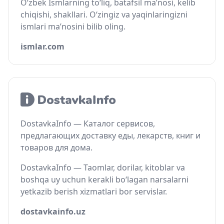
O‘zbek Ismlarning to‘liq, batafsil ma’nosi, kelib
chiqishi, shakllari. O‘zingiz va yaqinlaringizni
ismlari ma’nosini bilib oling.
ismlar.com
DostavkaInfo — Каталог сервисов,
предлагающих доставку еды, лекарств, книг и
товаров для дома.
DostavkaInfo — Taomlar, dorilar, kitoblar va
boshqa uy uchun kerakli bo‘lagan narsalarni
yetkazib berish xizmatlari bor servislar.
dostavkainfo.uz