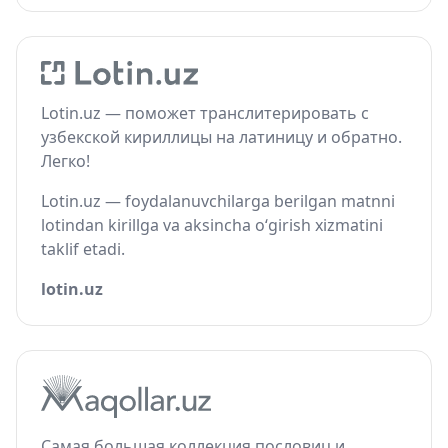
Lotin.uz — поможет транслитерировать с
узбекской кириллицы на латиницу и обратно.
Легко!
Lotin.uz — foydalanuvchilarga berilgan matnni
lotindan kirillga va aksincha o‘girish xizmatini
taklif etadi.
lotin.uz
Самая большая коллекция пословиц и