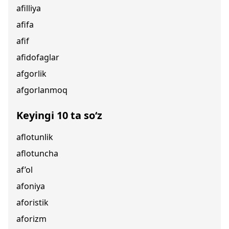
afilliya
afifa
afif
afidofaglar
afgorlik
afgorlanmoq
Keyingi 10 ta so‘z
aflotunlik
aflotuncha
af’ol
afoniya
aforistik
aforizm