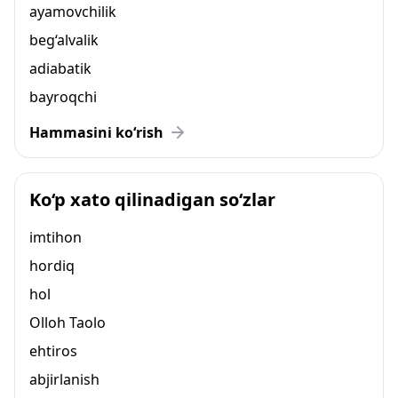
ayamovchilik
beg‘alvalik
adiabatik
bayroqchi
Hammasini ko‘rish
Ko‘p xato qilinadigan so‘zlar
imtihon
hordiq
hol
Olloh Taolo
ehtiros
abjirlanish