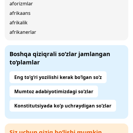
aforizmlar
afrikaans
afrikalik
afrikanerlar
Boshqa qiziqrali so‘zlar jamlangan
to‘plamlar
Eng to‘g‘ri yozilishi kerak bo‘lgan so‘z
Mumtoz adabiyotimizdagi so‘zlar
Konstitutsiyada ko‘p uchraydigan so‘zlar
Siz uchun qiziq bo‘lishi mumkin