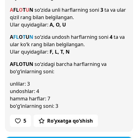
A
F
L
O
T
U
N
so‘zida unli harflarning soni
3
ta va ular
qizil rang bilan belgilangan.
Ular quyidagilar:
A, O, U
A
F
L
O
T
U
N
so‘zida undosh harflarning soni
4
ta va
ular ko‘k rang bilan belgilangan.
Ular quyidagilar:
F, L, T, N
AFLOTUN
so‘zidagi barcha harflarning va
bo‘g‘inlarning soni:
unlilar: 3
undoshlar: 4
hamma harflar: 7
bo‘g‘inlarning soni: 3
5
Ro‘yxatga qo‘shish