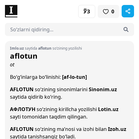
ЎЗ
0
Imlo.uz
saytida
aflotun
so‘zining yozilishi
aflotun
ot
Bo‘g‘inlarga bo‘linishi:
[af-lo-tun]
AFLOTUN
so‘zining sinonimlarini
Sinonim.uz
saytida qidirib ko‘ring.
АФЛОТУН
so‘zining kirillcha yozilishi
Lotin.uz
sayti tomonidan taqdim qilingan.
AFLOTUN
so‘zining ma’nosi va izohi bilan
Izoh.uz
saytida tanishsangiz bo‘ladi.