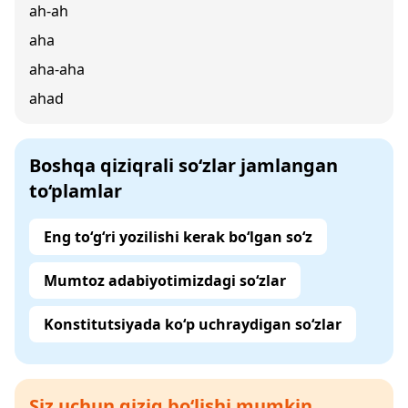
ah-ah
aha
aha-aha
ahad
Boshqa qiziqrali so‘zlar jamlangan
to‘plamlar
Eng to‘g‘ri yozilishi kerak bo‘lgan so‘z
Mumtoz adabiyotimizdagi so‘zlar
Konstitutsiyada ko‘p uchraydigan so‘zlar
Siz uchun qiziq bo‘lishi mumkin