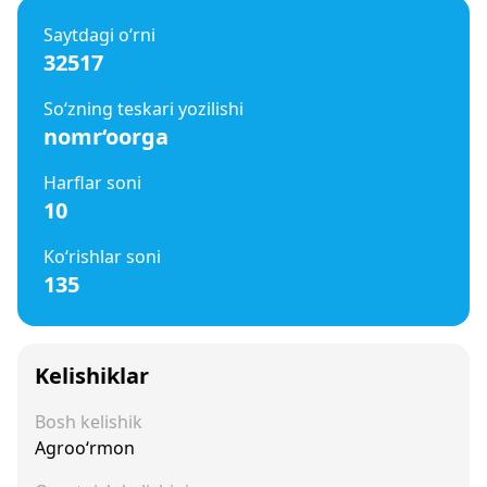
Saytdagi o‘rni
32517
So‘zning teskari yozilishi
nomr‘oorga
Harflar soni
10
Ko‘rishlar soni
135
Kelishiklar
Bosh kelishik
Agroo‘rmon