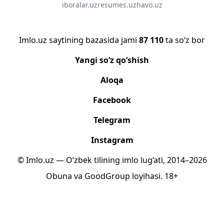
iboralar.uz
resumes.uz
havo.uz
Imlo.uz saytining bazasida jami
87 110
ta so‘z bor
Yangi so‘z qo‘shish
Aloqa
Facebook
Telegram
Instagram
© Imlo.uz — O‘zbek tilining imlo lug‘ati, 2014–2026
Obuna
va
GoodGroup
loyihasi.
18+