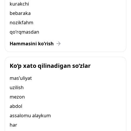
kurakchi
bebaraka
nozikfahm
qo‘rqmasdan
Hammasini ko‘rish
Ko‘p xato qilinadigan so‘zlar
mas’uliyat
uzilish
mezon
abdol
assalomu alaykum
har