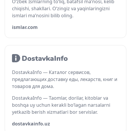
O‘zbek Ismlarning to‘liq, batafsil ma’nosi, kelib
chiqishi, shakllari. O‘zingiz va yaqinlaringizni
ismlari ma’nosini bilib oling.
ismlar.com
DostavkaInfo — Каталог сервисов,
предлагающих доставку еды, лекарств, книг и
товаров для дома.
DostavkaInfo — Taomlar, dorilar, kitoblar va
boshqa uy uchun kerakli bo‘lagan narsalarni
yetkazib berish xizmatlari bor servislar.
dostavkainfo.uz