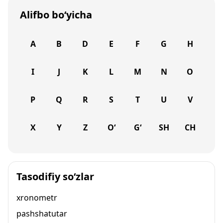
Alifbo bo‘yicha
A
B
D
E
F
G
H
I
J
K
L
M
N
O
P
Q
R
S
T
U
V
X
Y
Z
O‘
G‘
SH
CH
Tasodifiy so‘zlar
xronometr
pashshatutar