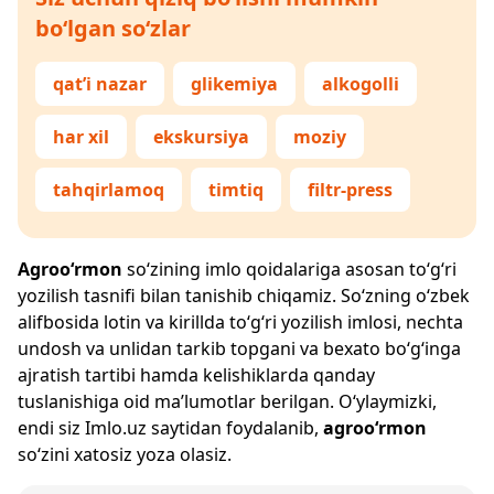
bo‘lgan so‘zlar
qat’i nazar
glikemiya
alkogolli
har xil
ekskursiya
moziy
tahqirlamoq
timtiq
filtr-press
Agroo‘rmon
so‘zining imlo qoidalariga asosan to‘g‘ri
yozilish tasnifi bilan tanishib chiqamiz. So‘zning o‘zbek
alifbosida lotin va kirillda to‘g‘ri yozilish imlosi, nechta
undosh va unlidan tarkib topgani va bexato bo‘g‘inga
ajratish tartibi hamda kelishiklarda qanday
tuslanishiga oid ma’lumotlar berilgan. O‘ylaymizki,
endi siz
Imlo.uz
saytidan foydalanib,
agroo‘rmon
so‘zini xatosiz yoza olasiz.