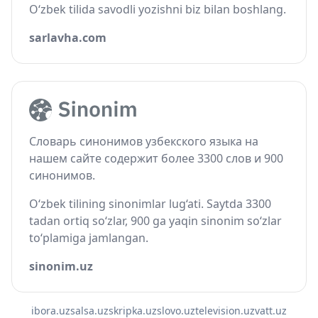
O‘zbek tilida savodli yozishni biz bilan boshlang.
sarlavha.com
Словарь синонимов узбекского языка на
нашем сайте содержит более 3300 слов и 900
синонимов.
O‘zbek tilining sinonimlar lug‘ati. Saytda 3300
tadan ortiq so‘zlar, 900 ga yaqin sinonim so‘zlar
to‘plamiga jamlangan.
sinonim.uz
ibora.uz
salsa.uz
skripka.uz
slovo.uz
television.uz
vatt.uz