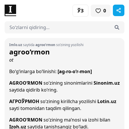
ЎЗ
0
Imlo.uz
saytida
agroo‘rmon
so‘zining yozilishi
agroo‘rmon
ot
Bo‘g‘inlarga bo‘linishi:
[ag-ro-o‘r-mon]
AGROO‘RMON
so‘zining sinonimlarini
Sinonim.uz
saytida qidirib ko‘ring.
АГРОЎРМОН
so‘zining kirillcha yozilishi
Lotin.uz
sayti tomonidan taqdim qilingan.
AGROO‘RMON
so‘zining ma’nosi va izohi bilan
Izoh.uz
saytida tanishsangiz bo‘ladi.