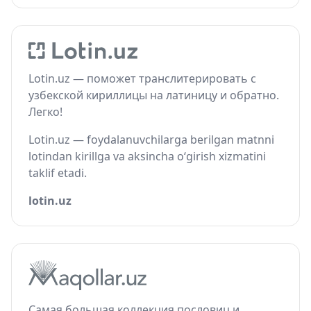
Lotin.uz — поможет транслитерировать с
узбекской кириллицы на латиницу и обратно.
Легко!
Lotin.uz — foydalanuvchilarga berilgan matnni
lotindan kirillga va aksincha o‘girish xizmatini
taklif etadi.
lotin.uz
Самая большая коллекция пословиц и