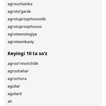
agrouchastka
agroto‘garak
agrotuproqshunoslik
agrotuproqshunos
agrotexnologiya
agrotexnikaviy
Keyingi 10 ta so‘z
agroo‘rmonchilik
agroshahar
agrochora
agullar
agvilarit
ah