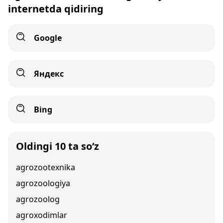
internetda qidiring
Google
Яндекс
Bing
Oldingi 10 ta so‘z
agrozootexnika
agrozoologiya
agrozoolog
agroxodimlar