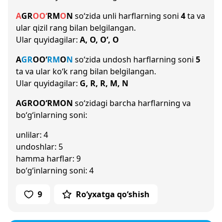
A
G
R
O
O‘
R
M
O
N
so‘zida unli harflarning soni
4
ta va
ular qizil rang bilan belgilangan.
Ular quyidagilar:
A, O, O‘, O
A
G
R
O
O‘
R
M
O
N
so‘zida undosh harflarning soni
5
ta va ular ko‘k rang bilan belgilangan.
Ular quyidagilar:
G, R, R, M, N
AGROO‘RMON
so‘zidagi barcha harflarning va
bo‘g‘inlarning soni:
unlilar: 4
undoshlar: 5
hamma harflar: 9
bo‘g‘inlarning soni: 4
9
Ro‘yxatga qo‘shish