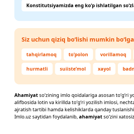
Konstitutsiyamizda eng ko‘p ishlatilgan so‘zl
Siz uchun qiziq bo‘lishi mumkin bo‘lga
tahqirlamoq
to‘polon
vorillamoq
hurmatli
suiiste’mol
xayol
badn
Ahamiyat
so‘zining imlo qoidalariga asosan to‘g‘ri yo
alifbosida lotin va kirillda to‘g‘ri yozilish imlosi, n
ajratish tartibi hamda kelishiklarda qanday tuslanishi
Imlo.uz
saytidan foydalanib,
ahamiyat
so‘zini xatosi