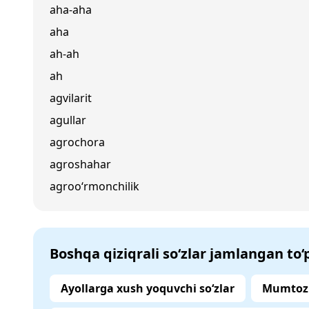
aha-aha
aha
ah-ah
ah
agvilarit
agullar
agrochora
agroshahar
agroo‘rmonchilik
Boshqa qiziqrali so‘zlar jamlangan to
Ayollarga xush yoquvchi so‘zlar
Mumtoz 