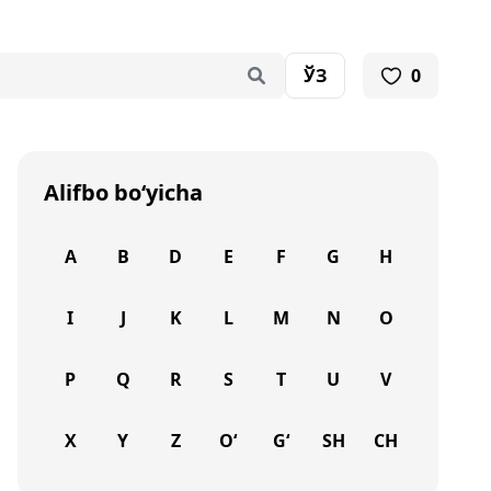
ЎЗ
0
Alifbo bo‘yicha
A
B
D
E
F
G
H
I
J
K
L
M
N
O
P
Q
R
S
T
U
V
X
Y
Z
O‘
G‘
SH
CH