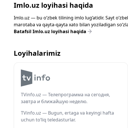
Imlo.uz loyihasi haqida
Imlo.uz — bu o‘zbek tilining imlo lug‘atidir. Sayt o‘
marotaba va qayta-qayta xato bilan yoziladigan so‘zlar
Batafsil Imlo.uz loyihasi haqida
Loyihalarimiz
TVinfo.uz — Телепрограмма на сегодня,
завтра и ближайшую неделю.
TVinfo.uz — Bugun, ertaga va keyingi hafta
uchun to‘liq teledasturlar.