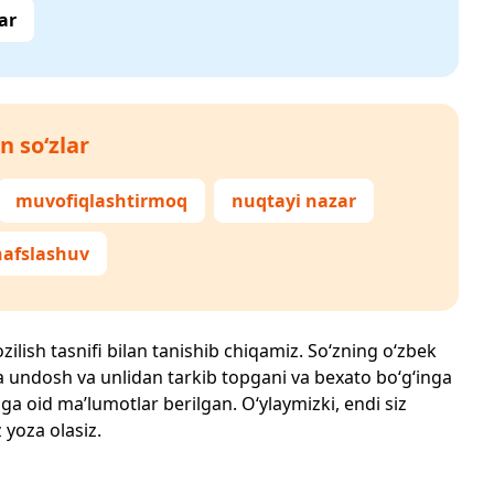
ar
n so‘zlar
muvofiqlashtirmoq
nuqtayi nazar
afslashuv
zilish tasnifi bilan tanishib chiqamiz. So‘zning o‘zbek
echta undosh va unlidan tarkib topgani va bexato bo‘g‘inga
ga oid ma’lumotlar berilgan. O‘ylaymizki, endi siz
z yoza olasiz.