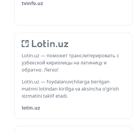
tvinfo.uz
Lotin.uz — поможет транслитерировать с
узбекской кириллицы на латиницу и
обратно. Легко!
Lotin.uz — foydalanuvchilarga berilgan
matnni lotindan kirillga va aksincha o‘girish
xizmatini taklif etadi.
lotin.uz