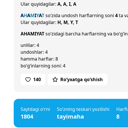
Ular quyidagilar:
A, A, I, A
A
H
A
M
I
Y
A
T
so‘zida undosh harflarning soni
4
ta v
Ular quyidagilar:
H, M, Y, T
AHAMIYAT
so‘zidagi barcha harflarning va bo‘g‘in
unlilar: 4
undoshlar: 4
hamma harflar: 8
bo‘g‘inlarning soni: 4
140
Ro‘yxatga qo‘shish
Saytdagi o‘rni
So‘zning teskari yozilishi
Harfl
1804
tayimaha
8