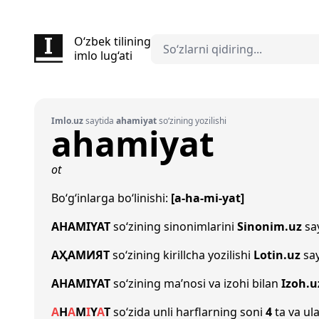
O‘zbek tilining
imlo lug‘ati
Imlo.uz
saytida
ahamiyat
so‘zining yozilishi
ahamiyat
ot
Bo‘g‘inlarga bo‘linishi:
[a-ha-mi-yat]
AHAMIYAT
so‘zining sinonimlarini
Sinonim.uz
say
АҲАМИЯТ
so‘zining kirillcha yozilishi
Lotin.uz
say
AHAMIYAT
so‘zining ma’nosi va izohi bilan
Izoh.u
A
H
A
M
I
Y
A
T
so‘zida unli harflarning soni
4
ta va ula