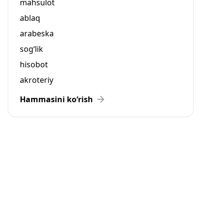
mahsulot
ablaq
arabeska
sog‘lik
hisobot
akroteriy
Hammasini ko‘rish