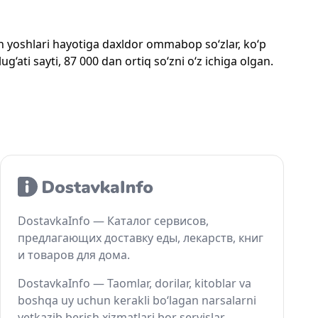
mon yoshlari hayotiga daxldor ommabop so‘zlar, ko‘p
‘ati sayti, 87 000 dan ortiq so‘zni o‘z ichiga olgan.
DostavkaInfo — Каталог сервисов,
предлагающих доставку еды, лекарств, книг
и товаров для дома.
DostavkaInfo — Taomlar, dorilar, kitoblar va
boshqa uy uchun kerakli bo‘lagan narsalarni
yetkazib berish xizmatlari bor servislar.