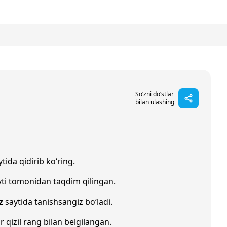
So‘zni do‘stlar
bilan ulashing
tida qidirib ko‘ring.
ti tomonidan taqdim qilingan.
z
saytida tanishsangiz bo‘ladi.
r qizil rang bilan belgilangan.