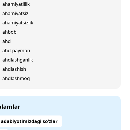
ahamiyatlilik
ahamiyatsiz
ahamiyatsizlik
ahbob
ahd
ahd-paymon
ahdlashganlik
ahdlashish
ahdlashmoq
‘plamlar
adabiyotimizdagi so‘zlar