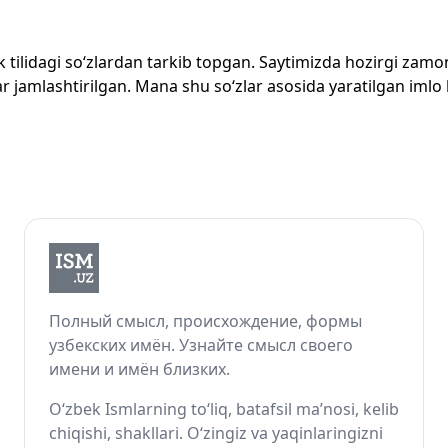
zbek tilidagi so‘zlardan tarkib topgan. Saytimizda hozirgi za
 jamlashtirilgan. Mana shu so‘zlar asosida yaratilgan imlo lug
Полный смысл, происхождение, формы
узбекских имён. Узнайте смысл своего
имени и имён близких.
O‘zbek Ismlarning to‘liq, batafsil ma’nosi, kelib
chiqishi, shakllari. O‘zingiz va yaqinlaringizni