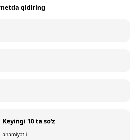
rnetda qidiring
Keyingi 10 ta so‘z
ahamiyatli