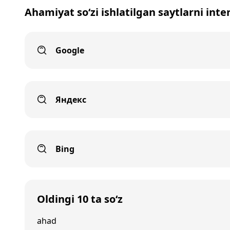
Ahamiyat so‘zi ishlatilgan saytlarni inte
Google
Яндекс
Bing
Oldingi 10 ta so‘z
ahad