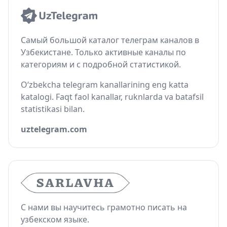
Самый большой каталог телеграм каналов в
Узбекистане. Только активные каналы по
категориям и с подробной статистикой.
O‘zbekcha telegram kanallarining eng katta
katalogi. Faqt faol kanallar, ruknlarda va batafsil
statistikasi bilan.
uztelegram.com
С нами вы научитесь грамотно писать на
узбекском языке.