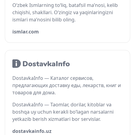
O‘zbek Ismlarning to‘liq, batafsil ma’nosi, kelib
chiqishi, shakllari. O‘zingiz va yaqinlaringizni
ismlari ma’nosini bilib oling.
ismlar.com
DostavkaInfo — Каталог сервисов,
предлагающих доставку еды, лекарств, книг и
товаров для дома.
DostavkaInfo — Taomlar, dorilar, kitoblar va
boshqa uy uchun kerakli bo‘lagan narsalarni
yetkazib berish xizmatlari bor servislar.
dostavkainfo.uz