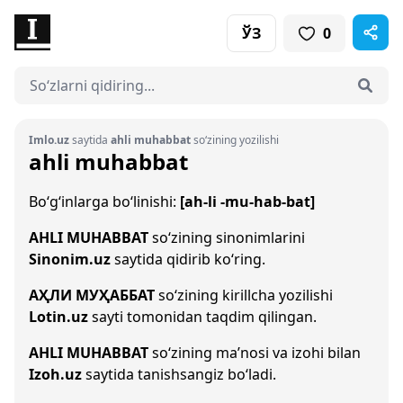
ЎЗ
0
Imlo.uz
saytida
ahli muhabbat
so‘zining yozilishi
ahli muhabbat
Bo‘g‘inlarga bo‘linishi:
[ah-li -mu-hab-bat]
AHLI MUHABBAT
so‘zining sinonimlarini
Sinonim.uz
saytida qidirib ko‘ring.
АҲЛИ МУҲАББАТ
so‘zining kirillcha yozilishi
Lotin.uz
sayti tomonidan taqdim qilingan.
AHLI MUHABBAT
so‘zining ma’nosi va izohi bilan
Izoh.uz
saytida tanishsangiz bo‘ladi.