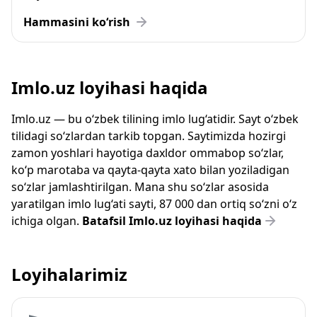
Hammasini ko‘rish
Imlo.uz loyihasi haqida
Imlo.uz — bu o‘zbek tilining imlo lug‘atidir. Sayt o‘zbek
tilidagi so‘zlardan tarkib topgan. Saytimizda hozirgi
zamon yoshlari hayotiga daxldor ommabop so‘zlar,
ko‘p marotaba va qayta-qayta xato bilan yoziladigan
so‘zlar jamlashtirilgan. Mana shu so‘zlar asosida
yaratilgan imlo lug‘ati sayti, 87 000 dan ortiq so‘zni o‘z
ichiga olgan.
Batafsil Imlo.uz loyihasi haqida
Loyihalarimiz