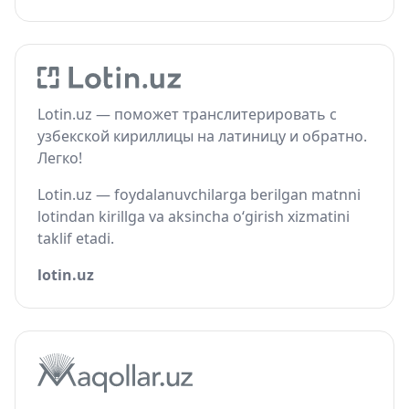
Lotin.uz — поможет транслитерировать с
узбекской кириллицы на латиницу и обратно.
Легко!
Lotin.uz — foydalanuvchilarga berilgan matnni
lotindan kirillga va aksincha o‘girish xizmatini
taklif etadi.
lotin.uz