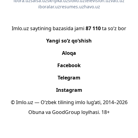
ibora.uz
salsa.uz
skripka.uz
slovo.uz
television.uz
vatt.uz
iboralar.uz
resumes.uz
havo.uz
Imlo.uz saytining bazasida jami
87 110
ta so‘z bor
Yangi so‘z qo‘shish
Aloqa
Facebook
Telegram
Instagram
© Imlo.uz — O‘zbek tilining imlo lug‘ati, 2014–2026
Obuna
va
GoodGroup
loyihasi.
18+