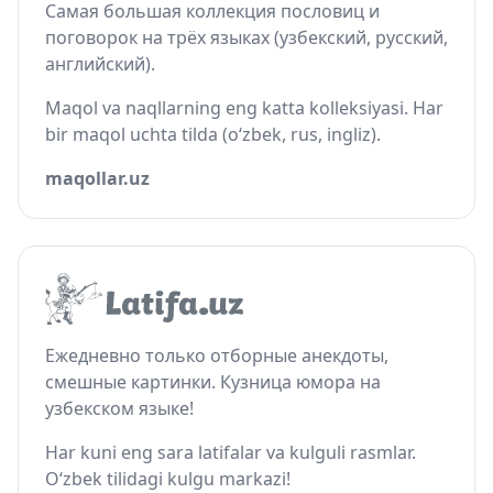
Самая большая коллекция пословиц и
поговорок на трёх языках (узбекский, русский,
английский).
Maqol va naqllarning eng katta kolleksiyasi. Har
bir maqol uchta tilda (o‘zbek, rus, ingliz).
maqollar.uz
Ежедневно только отборные анекдоты,
смешные картинки. Кузница юмора на
узбекском языке!
Har kuni eng sara latifalar va kulguli rasmlar.
O‘zbek tilidagi kulgu markazi!