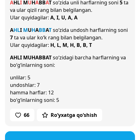
A
H
L
I
M
U
H
A
B
B
A
T
so‘zida unli harflarning soni
5
ta
va ular qizil rang bilan belgilangan.
Ular quyidagilar:
A, I, U, A, A
A
H
L
I
M
U
H
A
B
B
A
T
so‘zida undosh harflarning soni
7
ta va ular ko‘k rang bilan belgilangan.
Ular quyidagilar:
H, L, M, H, B, B, T
AHLI MUHABBAT
so‘zidagi barcha harflarning va
bo‘g‘inlarning soni:
unlilar: 5
undoshlar: 7
hamma harflar: 12
bo‘g‘inlarning soni: 5
66
Ro‘yxatga qo‘shish