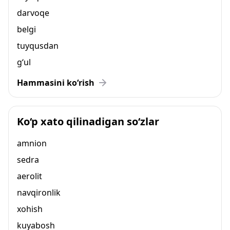
darvoqe
belgi
tuyqusdan
g‘ul
Hammasini ko‘rish
Ko‘p xato qilinadigan so‘zlar
amnion
sedra
aerolit
navqironlik
xohish
kuyabosh