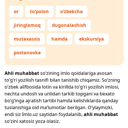
or
to‘polon
o‘zbekcha
jiringlamoq
dugonalashish
mutaxassis
hamda
ekskursiya
postanovka
Ahli muhabbat
so‘zining imlo qoidalariga asosan
to‘g‘ri yozilish tasnifi bilan tanishib chiqamiz. So‘zning
o‘zbek alifbosida lotin va kirillda to‘g‘ri yozilish imlosi,
nechta undosh va unlidan tarkib topgani va bexato
bo‘g‘inga ajratish tartibi hamda kelishiklarda qanday
tuslanishiga oid ma’lumotlar berilgan. O‘ylaymizki,
endi siz
Imlo.uz
saytidan foydalanib,
ahli muhabbat
so‘zini xatosiz yoza olasiz.