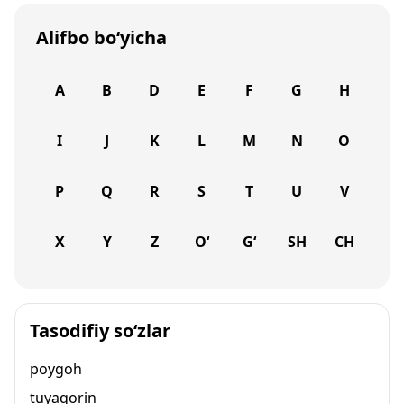
Alifbo bo‘yicha
A
B
D
E
F
G
H
I
J
K
L
M
N
O
P
Q
R
S
T
U
V
X
Y
Z
O‘
G‘
SH
CH
Tasodifiy so‘zlar
poygoh
tuyaqorin