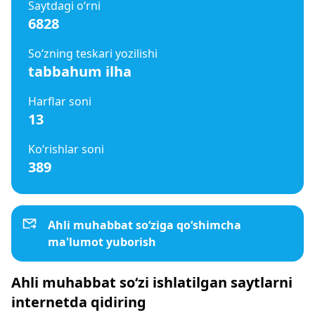
Saytdagi o‘rni
6828
So‘zning teskari yozilishi
tabbahum ilha
Harflar soni
13
Ko‘rishlar soni
389
Ahli muhabbat so‘ziga qo‘shimcha
ma'lumot yuborish
Ahli muhabbat so‘zi ishlatilgan saytlarni
internetda qidiring