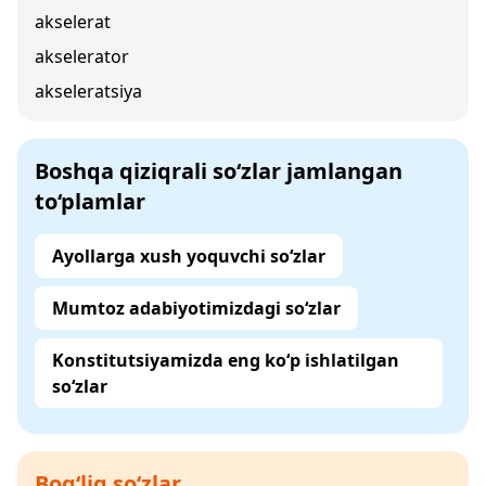
akselerat
akselerator
akseleratsiya
Boshqa qiziqrali so‘zlar jamlangan
to‘plamlar
Ayollarga xush yoquvchi so‘zlar
Mumtoz adabiyotimizdagi so‘zlar
Konstitutsiyamizda eng ko‘p ishlatilgan
so‘zlar
Bog‘liq so‘zlar