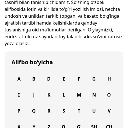
tasnifi bilan tanishib chiqamiz. So‘zning o‘zbek
alifbosida lotin va kirillda to‘g‘ri yozilish imlosi, nechta
undosh va unlidan tarkib topgani va bexato bo‘g‘inga
ajratish tartibi hamda kelishiklarda qanday
tuslanishiga oid ma’lumotlar berilgan. O‘ylaymizki,
endi siz
Imlo.uz
saytidan foydalanib,
aks
so‘zini xatosiz
yoza olasiz.
Alifbo bo‘yicha
A
B
D
E
F
G
H
I
J
K
L
M
N
O
P
Q
R
S
T
U
V
X
Y
Z
O‘
G‘
SH
CH