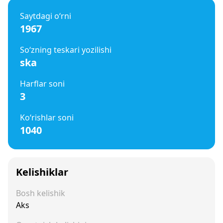
Saytdagi o‘rni
1967
So‘zning teskari yozilishi
ska
Harflar soni
3
Ko‘rishlar soni
1040
Kelishiklar
Bosh kelishik
Aks