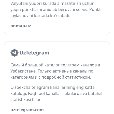
Valyutani yuqori kursda almashtirish uchun
yaqin punktlarni aniqlab beruvchi servis. Punkt
joylashuvini kartada ko‘rsatadi.
onmap.uz
Самый большой каталог телеграм каналов в
Узбекистане. Только активные каналы по
категориям и с подробной статистикой.
O‘zbekcha telegram kanallarining eng katta
katalogi. Faqt faol kanallar, ruknlarda va batafsil
statistikasi bilan.
uztelegram.com