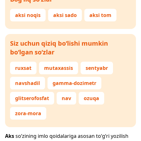
aksi noqis
aksi sado
aksi tom
Siz uchun qiziq bo‘lishi mumkin
bo‘lgan so‘zlar
ruxsat
mutaxassis
sentyabr
navshadil
gamma-dozimetr
glitserofosfat
nav
ozuqa
zora-mora
Aks
so‘zining imlo qoidalariga asosan to‘g‘ri yozilish