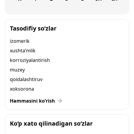
Tasodifiy so‘zlar
izomerik
xushta’mlik
korroziyalantirish
muzey
qoidalashtiruv
xoksorona
Hammasini ko‘rish
Ko‘p xato qilinadigan so‘zlar