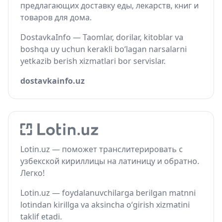
предлагающих доставку еды, лекарств, книг и
товаров для дома.
DostavkaInfo — Taomlar, dorilar, kitoblar va
boshqa uy uchun kerakli bo‘lagan narsalarni
yetkazib berish xizmatlari bor servislar.
dostavkainfo.uz
Lotin.uz — поможет транслитерировать с
узбекской кириллицы на латиницу и обратно.
Легко!
Lotin.uz — foydalanuvchilarga berilgan matnni
lotindan kirillga va aksincha o‘girish xizmatini
taklif etadi.