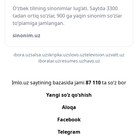
O‘zbek tilining sinonimlar lug‘ati. Saytda 3300
tadan ortiq so‘zlar, 900 ga yaqin sinonim so‘zlar
to‘plamiga jamlangan.
sinonim.uz
ibora.uz
salsa.uz
skripka.uz
slovo.uz
television.uz
vatt.uz
iboralar.uz
resumes.uz
havo.uz
Imlo.uz saytining bazasida jami
87 110
ta so‘z bor
Yangi so‘z qo‘shish
Aloqa
Facebook
Telegram