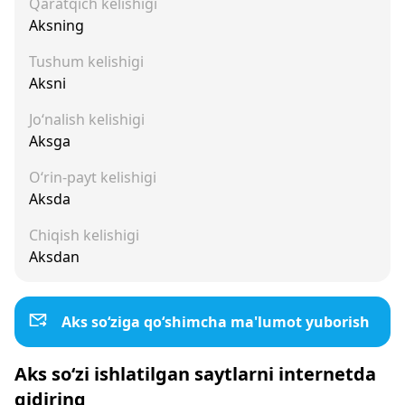
Qaratqich kelishigi
Aksning
Tushum kelishigi
Aksni
Jo‘nalish kelishigi
Aksga
O‘rin-payt kelishigi
Aksda
Chiqish kelishigi
Aksdan
Aks so‘ziga qo‘shimcha ma'lumot yuborish
Aks so‘zi ishlatilgan saytlarni internetda
qidiring