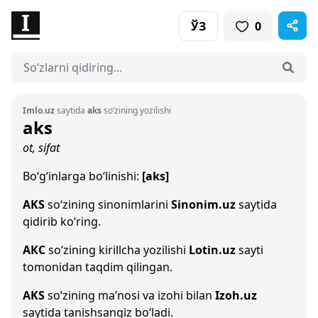
ЎЗ
0
Imlo.uz
saytida
aks
so‘zining yozilishi
aks
ot, sifat
Bo‘g‘inlarga bo‘linishi:
[aks]
AKS
so‘zining sinonimlarini
Sinonim.uz
saytida
qidirib ko‘ring.
АКС
so‘zining kirillcha yozilishi
Lotin.uz
sayti
tomonidan taqdim qilingan.
AKS
so‘zining ma’nosi va izohi bilan
Izoh.uz
saytida tanishsangiz bo‘ladi.