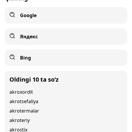
Google
Яндекс
Bing
Oldingi 10 ta so‘z
akroxordit
akrotsefaliya
akrotermalar
akroteriy
akrostix