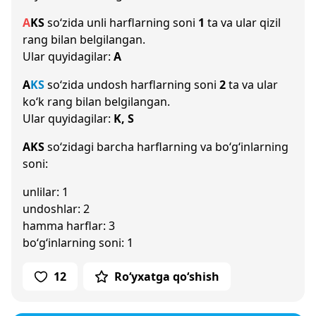
A
K
S
so‘zida unli harflarning soni
1
ta va ular qizil
rang bilan belgilangan.
Ular quyidagilar:
A
A
K
S
so‘zida undosh harflarning soni
2
ta va ular
ko‘k rang bilan belgilangan.
Ular quyidagilar:
K, S
AKS
so‘zidagi barcha harflarning va bo‘g‘inlarning
soni:
unlilar: 1
undoshlar: 2
hamma harflar: 3
bo‘g‘inlarning soni: 1
12
Ro‘yxatga qo‘shish