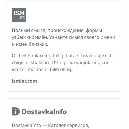
Полный смысл, происхождение, формы
узбекских имён. Узнайте смысл своего имени
и имён близких.
O‘zbek Ismlarning to‘liq, batafsil ma’nosi, kelib
chiqishi, shakllari. O‘zingiz va yaqinlaringizni
ismlari ma’nosini bilib oling.
ismlar.com
DostavkaInfo — Каталог сервисов,