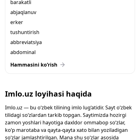
barakatli
abjaqlanuv
erker
tushuntirish
abbreviatsiya
abdominal
Hammasini ko‘rish
Imlo.uz loyihasi haqida
Imlo.uz — bu o‘zbek tilining imlo lug‘atidir. Sayt o‘zbek
tilidagi so‘zlardan tarkib topgan. Saytimizda hozirgi
zamon yoshlari hayotiga daxldor ommabop so‘zlar,
ko‘p marotaba va qayta-qayta xato bilan yoziladigan
so‘zlar jamlashtirilgan. Mana shu so‘zlar asosida