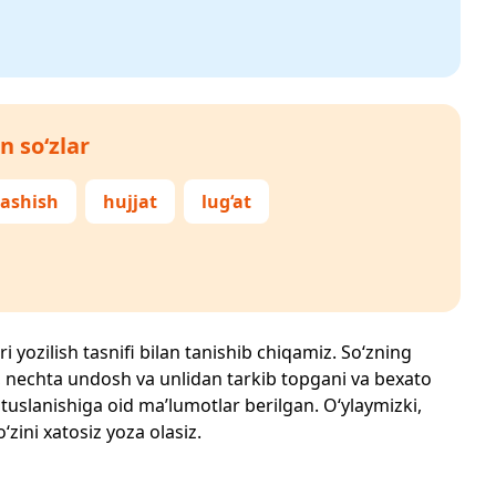
n so‘zlar
ashish
hujjat
lug‘at
i yozilish tasnifi bilan tanishib chiqamiz. So‘zning
losi, nechta undosh va unlidan tarkib topgani va bexato
 tuslanishiga oid ma’lumotlar berilgan. O‘ylaymizki,
‘zini xatosiz yoza olasiz.