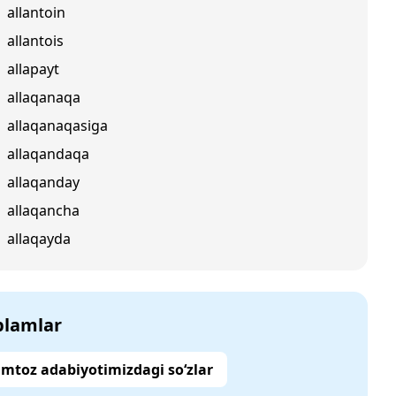
allantoin
allantois
allapayt
allaqanaqa
allaqanaqasiga
allaqandaqa
allaqanday
allaqancha
allaqayda
‘plamlar
mtoz adabiyotimizdagi so‘zlar