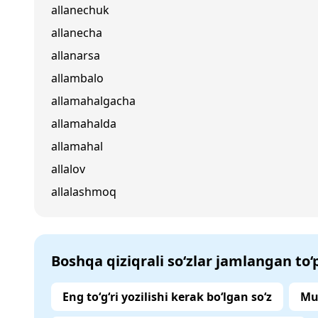
allanechuk
allanecha
allanarsa
allambalo
allamahalgacha
allamahalda
allamahal
allalov
allalashmoq
Boshqa qiziqrali so‘zlar jamlangan to
Eng to‘g‘ri yozilishi kerak bo‘lgan so‘z
Mu