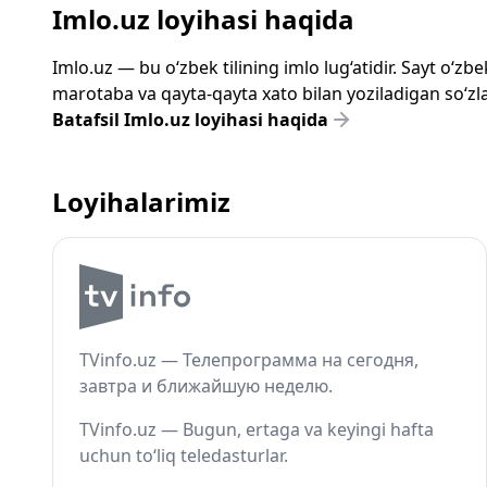
Imlo.uz loyihasi haqida
Imlo.uz — bu o‘zbek tilining imlo lug‘atidir. Sayt o‘
marotaba va qayta-qayta xato bilan yoziladigan so‘zlar
Batafsil Imlo.uz loyihasi haqida
Loyihalarimiz
TVinfo.uz — Телепрограмма на сегодня,
завтра и ближайшую неделю.
TVinfo.uz — Bugun, ertaga va keyingi hafta
uchun to‘liq teledasturlar.