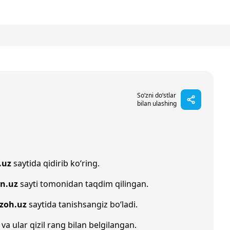
So‘zni do‘stlar
bilan ulashing
.uz
saytida qidirib ko‘ring.
in.uz
sayti tomonidan taqdim qilingan.
Izoh.uz
saytida tanishsangiz bo‘ladi.
 va ular qizil rang bilan belgilangan.