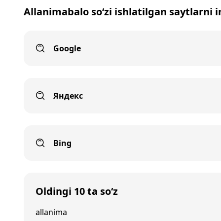
Allanimabalo so‘zi ishlatilgan saytlarni 
Google
Яндекс
Bing
Oldingi 10 ta so‘z
allanima