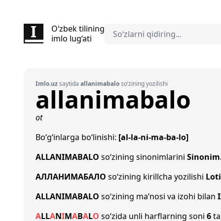
O‘zbek tilining
imlo lug‘ati
Imlo.uz
saytida
allanimabalo
so‘zining yozilishi
allanimabalo
ot
Bo‘g‘inlarga bo‘linishi:
[al-la-ni-ma-ba-lo]
ALLANIMABALO
so‘zining sinonimlarini
Sinonim
АЛЛАНИМАБАЛО
so‘zining kirillcha yozilishi
Lot
ALLANIMABALO
so‘zining ma’nosi va izohi bilan
A
L
L
A
N
I
M
A
B
A
L
O
so‘zida unli harflarning soni
6
ta