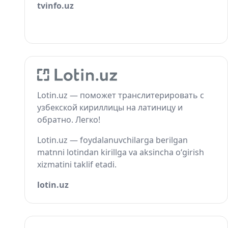
tvinfo.uz
Lotin.uz — поможет транслитерировать с
узбекской кириллицы на латиницу и
обратно. Легко!
Lotin.uz — foydalanuvchilarga berilgan
matnni lotindan kirillga va aksincha o‘girish
xizmatini taklif etadi.
lotin.uz