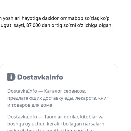
mon yoshlari hayotiga daxldor ommabop so‘zlar, ko‘p
‘ati sayti, 87 000 dan ortiq so‘zni o‘z ichiga olgan.
DostavkaInfo — Каталог сервисов,
предлагающих доставку еды, лекарств, книг
и товаров для дома.
DostavkaInfo — Taomlar, dorilar, kitoblar va
boshqa uy uchun kerakli bo‘lagan narsalarni
yetkazib berish xizmatlari bor servislar.