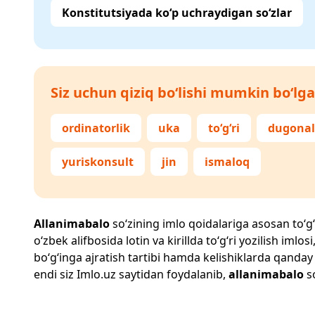
Konstitutsiyada ko‘p uchraydigan so‘zlar
Siz uchun qiziq bo‘lishi mumkin bo‘lga
ordinatorlik
uka
to‘g‘ri
dugonal
yuriskonsult
jin
ismaloq
Allanimabalo
so‘zining imlo qoidalariga asosan to‘g‘r
o‘zbek alifbosida lotin va kirillda to‘g‘ri yozilish im
bo‘g‘inga ajratish tartibi hamda kelishiklarda qanday
endi siz
Imlo.uz
saytidan foydalanib,
allanimabalo
so