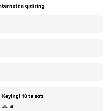
internetda qidiring
Keyingi 10 ta so‘z
allanit