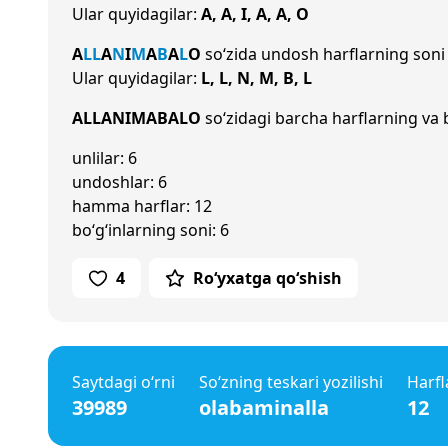
Ular quyidagilar:
A, A, I, A, A, O
A
L
L
A
N
I
M
A
B
A
L
O
so‘zida undosh harflarning son
Ular quyidagilar:
L, L, N, M, B, L
ALLANIMABALO
so‘zidagi barcha harflarning va b
unlilar: 6
undoshlar: 6
hamma harflar: 12
bo‘g‘inlarning soni: 6
4
Ro‘yxatga qo‘shish
Saytdagi o‘rni
So‘zning teskari yozilishi
Harfl
39989
olabaminalla
12