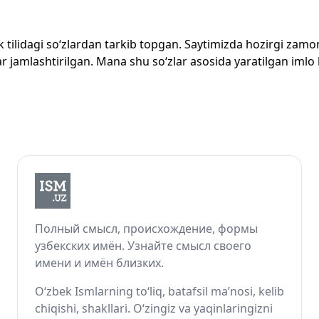
zbek tilidagi so‘zlardan tarkib topgan. Saytimizda hozirgi za
 jamlashtirilgan. Mana shu so‘zlar asosida yaratilgan imlo lug
Полный смысл, происхождение, формы
узбекских имён. Узнайте смысл своего
имени и имён близких.
O‘zbek Ismlarning to‘liq, batafsil ma’nosi, kelib
chiqishi, shakllari. O‘zingiz va yaqinlaringizni