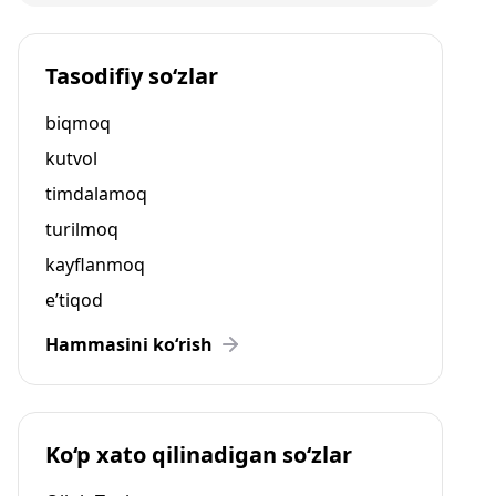
Tasodifiy so‘zlar
biqmoq
kutvol
timdalamoq
turilmoq
kayflanmoq
e’tiqod
Hammasini ko‘rish
Ko‘p xato qilinadigan so‘zlar