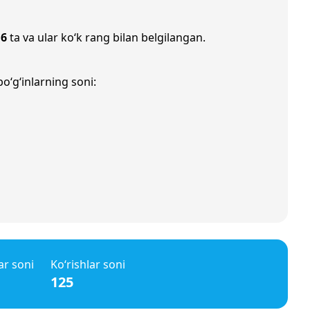
i
6
ta va ular ko‘k rang bilan belgilangan.
o‘g‘inlarning soni:
ar soni
Ko‘rishlar soni
125