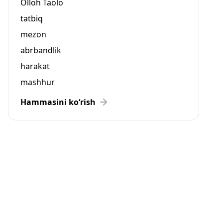
Olloh Taolo
tatbiq
mezon
abrbandlik
harakat
mashhur
Hammasini ko‘rish