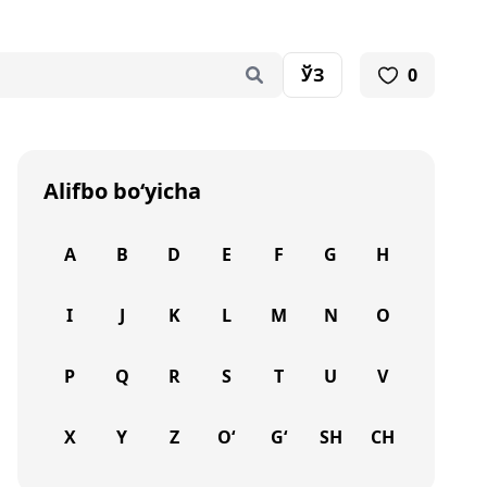
ЎЗ
0
Alifbo bo‘yicha
A
B
D
E
F
G
H
I
J
K
L
M
N
O
P
Q
R
S
T
U
V
X
Y
Z
O‘
G‘
SH
CH