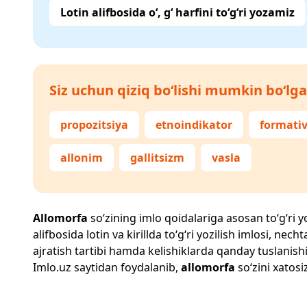
Lotin alifbosida o‘, g‘ harfini to‘g‘ri yozamiz
Siz uchun qiziq bo‘lishi mumkin bo‘lga
propozitsiya
etnoindikator
formati
allonim
gallitsizm
vasla
Allomorfa
so‘zining imlo qoidalariga asosan to‘g‘ri yo
alifbosida lotin va kirillda to‘g‘ri yozilish imlosi, n
ajratish tartibi hamda kelishiklarda qanday tuslanishi
Imlo.uz
saytidan foydalanib,
allomorfa
so‘zini xatosi