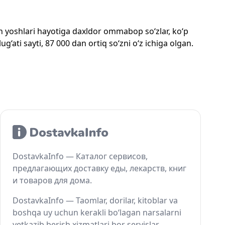
mon yoshlari hayotiga daxldor ommabop so‘zlar, ko‘p
‘ati sayti, 87 000 dan ortiq so‘zni o‘z ichiga olgan.
DostavkaInfo — Каталог сервисов,
предлагающих доставку еды, лекарств, книг
и товаров для дома.
DostavkaInfo — Taomlar, dorilar, kitoblar va
boshqa uy uchun kerakli bo‘lagan narsalarni
yetkazib berish xizmatlari bor servislar.