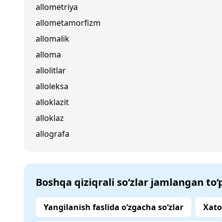
allometriya
allometamorfizm
allomalik
alloma
allolitlar
alloleksa
alloklazit
alloklaz
allografa
Boshqa qiziqrali so‘zlar jamlangan to
Yangilanish faslida o‘zgacha so‘zlar
Xato