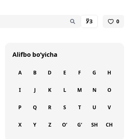
ЎЗ
0
Alifbo bo‘yicha
A
B
D
E
F
G
H
I
J
K
L
M
N
O
P
Q
R
S
T
U
V
X
Y
Z
O‘
G‘
SH
CH