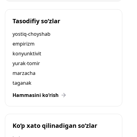
Tasodifiy so‘zlar
yostiq-choyshab
empirizm
konyunktivit
yurak-tomir
marzacha
taganak
Hammasini ko‘rish
Ko‘p xato qilinadigan so‘zlar