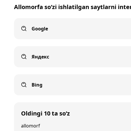
Allomorfa so‘zi ishlatilgan saytlarni int
Google
Яндекс
Bing
Oldingi 10 ta so‘z
allomorf