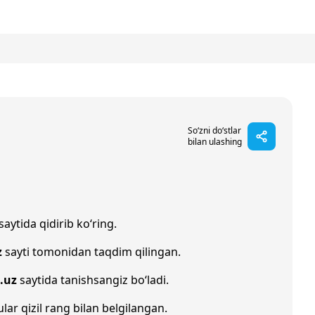
So‘zni do‘stlar
bilan ulashing
saytida qidirib ko‘ring.
z
sayti tomonidan taqdim qilingan.
.uz
saytida tanishsangiz bo‘ladi.
ular qizil rang bilan belgilangan.