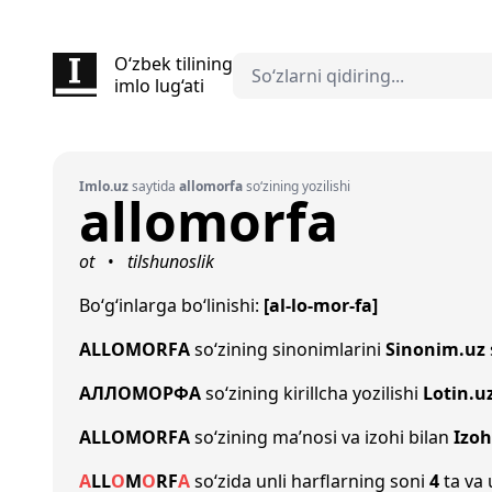
O‘zbek tilining
imlo lug‘ati
Imlo.uz
saytida
allomorfa
so‘zining yozilishi
allomorfa
ot
tilshunoslik
•
Bo‘g‘inlarga bo‘linishi:
[al-lo-mor-fa]
ALLOMORFA
so‘zining sinonimlarini
Sinonim.uz
АЛЛОМОРФА
so‘zining kirillcha yozilishi
Lotin.u
ALLOMORFA
so‘zining ma’nosi va izohi bilan
Izoh
A
L
L
O
M
O
R
F
A
so‘zida unli harflarning soni
4
ta va 