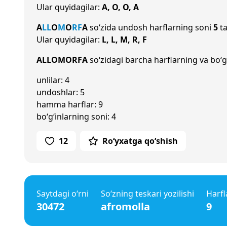
Ular quyidagilar:
A, O, O, A
A
L
L
O
M
O
R
F
A
so‘zida undosh harflarning soni
5
ta
Ular quyidagilar:
L, L, M, R, F
ALLOMORFA
so‘zidagi barcha harflarning va bo‘g‘
unlilar: 4
undoshlar: 5
hamma harflar: 9
bo‘g‘inlarning soni: 4
12
Ro‘yxatga qo‘shish
Saytdagi o‘rni
So‘zning teskari yozilishi
Harfl
30472
afromolla
9