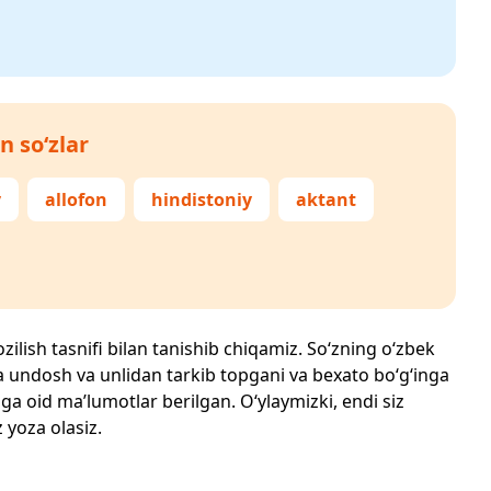
n so‘zlar
v
allofon
hindistoniy
aktant
zilish tasnifi bilan tanishib chiqamiz. So‘zning o‘zbek
echta undosh va unlidan tarkib topgani va bexato bo‘g‘inga
ga oid ma’lumotlar berilgan. O‘ylaymizki, endi siz
z yoza olasiz.