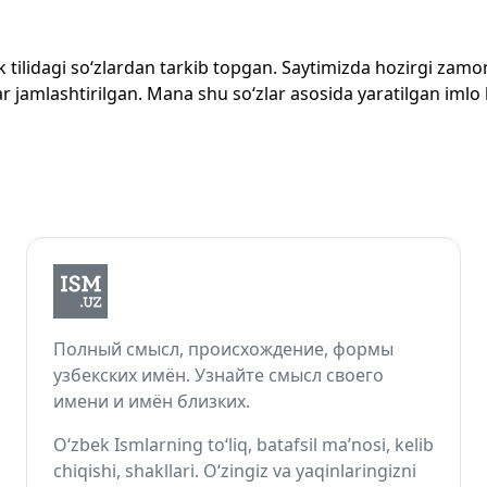
zbek tilidagi so‘zlardan tarkib topgan. Saytimizda hozirgi za
 jamlashtirilgan. Mana shu so‘zlar asosida yaratilgan imlo lug
Полный смысл, происхождение, формы
узбекских имён. Узнайте смысл своего
имени и имён близких.
O‘zbek Ismlarning to‘liq, batafsil ma’nosi, kelib
chiqishi, shakllari. O‘zingiz va yaqinlaringizni