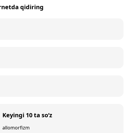
ernetda qidiring
Keyingi 10 ta so‘z
allomorfizm