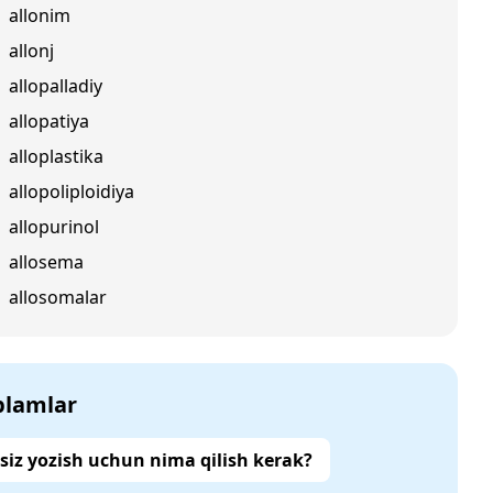
allonim
allonj
allopalladiy
allopatiya
alloplastika
allopoliploidiya
allopurinol
allosema
allosomalar
‘plamlar
siz yozish uchun nima qilish kerak?