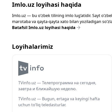
Imlo.uz loyihasi haqida
Imlo.uz — bu o‘zbek tilining imlo lug‘atidir. Sayt o‘
marotaba va qayta-qayta xato bilan yoziladigan so‘zlar
Batafsil Imlo.uz loyihasi haqida
Loyihalarimiz
TVinfo.uz — Телепрограмма на сегодня,
завтра и ближайшую неделю.
TVinfo.uz — Bugun, ertaga va keyingi hafta
uchun to‘liq teledasturlar.