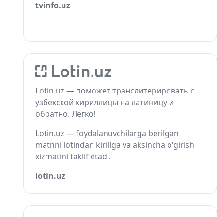
tvinfo.uz
Lotin.uz — поможет транслитерировать с
узбекской кириллицы на латиницу и
обратно. Легко!
Lotin.uz — foydalanuvchilarga berilgan
matnni lotindan kirillga va aksincha o‘girish
xizmatini taklif etadi.
lotin.uz