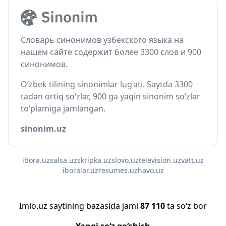
Словарь синонимов узбекского языка на
нашем сайте содержит более 3300 слов и 900
синонимов.
O‘zbek tilining sinonimlar lug‘ati. Saytda 3300
tadan ortiq so‘zlar, 900 ga yaqin sinonim so‘zlar
to‘plamiga jamlangan.
sinonim.uz
ibora.uz
salsa.uz
skripka.uz
slovo.uz
television.uz
vatt.uz
iboralar.uz
resumes.uz
havo.uz
Imlo.uz saytining bazasida jami
87 110
ta so‘z bor
Yangi so‘z qo‘shish