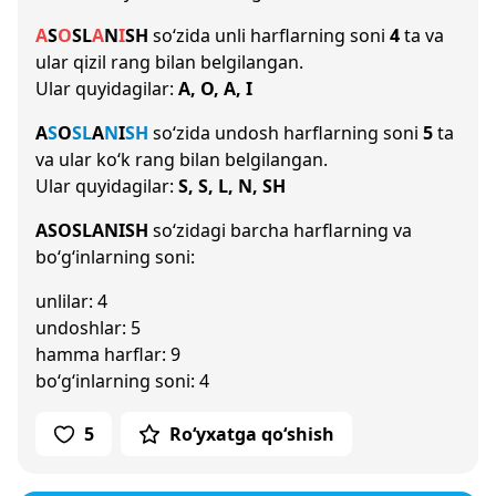
A
S
O
S
L
A
N
I
SH
so‘zida unli harflarning soni
4
ta va
ular qizil rang bilan belgilangan.
Ular quyidagilar:
A, O, A, I
A
S
O
S
L
A
N
I
SH
so‘zida undosh harflarning soni
5
ta
va ular ko‘k rang bilan belgilangan.
Ular quyidagilar:
S, S, L, N, SH
ASOSLANISH
so‘zidagi barcha harflarning va
bo‘g‘inlarning soni:
unlilar: 4
undoshlar: 5
hamma harflar: 9
bo‘g‘inlarning soni: 4
5
Ro‘yxatga qo‘shish