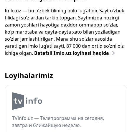
Imlo.uz — bu o‘zbek tilining imlo lug‘atidir. Sayt o‘zbek
tilidagi so‘zlardan tarkib topgan. Saytimizda hozirgi
zamon yoshlari hayotiga daxldor ommabop so‘zlar,
ko‘p marotaba va qayta-qayta xato bilan yoziladigan
so‘zlar jamlashtirilgan. Mana shu so‘zlar asosida
yaratilgan imlo lug‘ati sayti, 87 000 dan ortiq so‘zni o‘z
ichiga olgan.
Batafsil Imlo.uz loyihasi haqida
Loyihalarimiz
TVinfo.uz — Телепрограмма на сегодня,
завтра и ближайшую неделю.