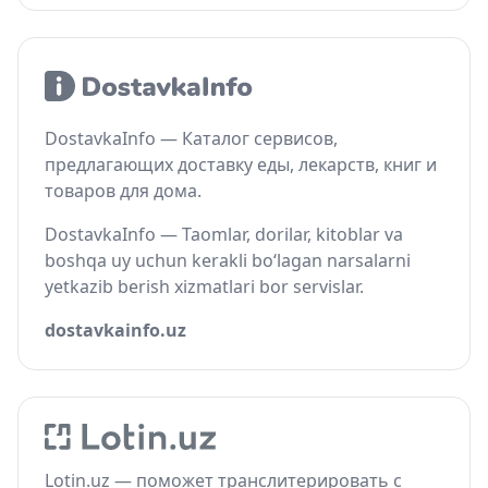
DostavkaInfo — Каталог сервисов,
предлагающих доставку еды, лекарств, книг и
товаров для дома.
DostavkaInfo — Taomlar, dorilar, kitoblar va
boshqa uy uchun kerakli bo‘lagan narsalarni
yetkazib berish xizmatlari bor servislar.
dostavkainfo.uz
Lotin.uz — поможет транслитерировать с