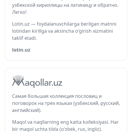
узбекской кириллицы на латиницу и обратно.
Легко!
Lotin.uz — foydalanuvchilarga berilgan matnni
lotindan kirillga va aksincha o‘girish xizmatini
taklif etadi.
lotin.uz
Самая большая коллекция пословиц и
поговорок на трёх языках (узбекский, русский,
английский).
Maqol va naqllarning eng katta kolleksiyasi. Har
bir maqol uchta tilda (o‘zbek, rus, ingliz).