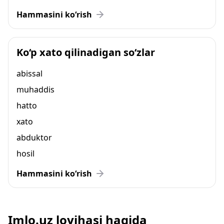
Hammasini ko‘rish
Ko‘p xato qilinadigan so‘zlar
abissal
muhaddis
hatto
xato
abduktor
hosil
Hammasini ko‘rish
Imlo.uz loyihasi haqida