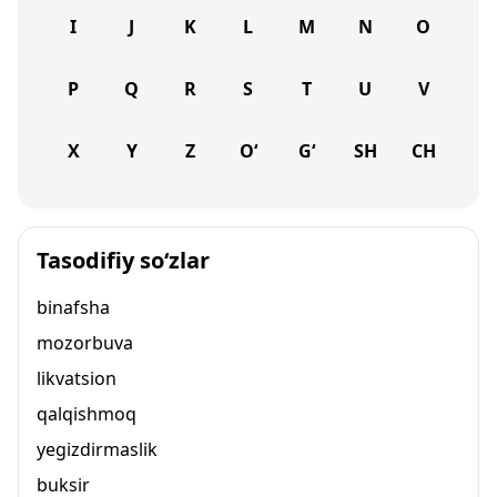
I
J
K
L
M
N
O
P
Q
R
S
T
U
V
X
Y
Z
O‘
G‘
SH
CH
Tasodifiy so‘zlar
binafsha
mozorbuva
likvatsion
qalqishmoq
yegizdirmaslik
buksir