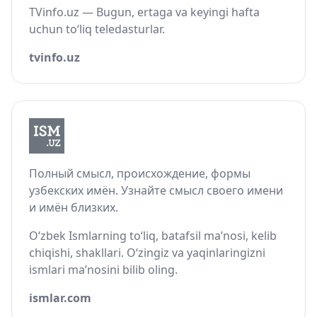
TVinfo.uz — Bugun, ertaga va keyingi hafta
uchun to‘liq teledasturlar.
tvinfo.uz
Полный смысл, происхождение, формы
узбекских имён. Узнайте смысл своего имени
и имён близких.
O‘zbek Ismlarning to‘liq, batafsil ma’nosi, kelib
chiqishi, shakllari. O‘zingiz va yaqinlaringizni
ismlari ma’nosini bilib oling.
ismlar.com