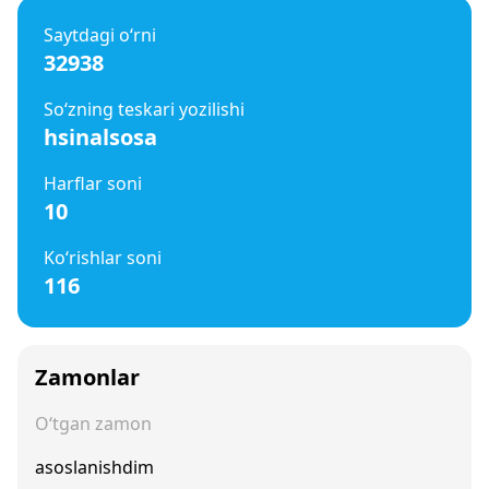
Saytdagi o‘rni
32938
So‘zning teskari yozilishi
hsinalsosa
Harflar soni
10
Ko‘rishlar soni
116
Zamonlar
O‘tgan zamon
asoslanishdim