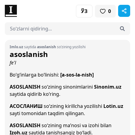
ЎЗ
0
Imlo.uz
saytida
asoslanish
so‘zining yozilishi
asoslanish
fe'l
Bo‘g‘inlarga bo‘linishi:
[a-sos-la-nish]
ASOSLANISH
so‘zining sinonimlarini
Sinonim.uz
saytida qidirib ko‘ring.
АСОСЛАНИШ
so‘zining kirillcha yozilishi
Lotin.uz
sayti tomonidan taqdim qilingan.
ASOSLANISH
so‘zining ma’nosi va izohi bilan
Izoh.uz
saytida tanishsangiz bo‘ladi.