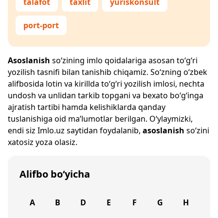
talafot
taxlit
yuriskonsult
port-port
Asoslanish
so‘zining imlo qoidalariga asosan to‘g‘ri
yozilish tasnifi bilan tanishib chiqamiz. So‘zning o‘zbek
alifbosida lotin va kirillda to‘g‘ri yozilish imlosi, nechta
undosh va unlidan tarkib topgani va bexato bo‘g‘inga
ajratish tartibi hamda kelishiklarda qanday
tuslanishiga oid ma’lumotlar berilgan. O‘ylaymizki,
endi siz
Imlo.uz
saytidan foydalanib,
asoslanish
so‘zini
xatosiz yoza olasiz.
Alifbo bo‘yicha
A
B
D
E
F
G
H