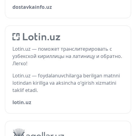
dostavkainfo.uz
Lotin.uz — поможет транслитерировать с
узбекской кириллицы на латиницу и обратно.
Легко!
Lotin.uz — foydalanuvchilarga berilgan matnni
lotindan kirillga va aksincha o‘girish xizmatini
taklif etadi.
lotin.uz