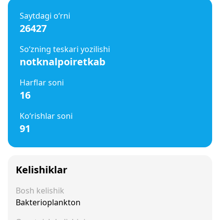
Saytdagi o‘rni
26427
So‘zning teskari yozilishi
notknalpoiretkab
Harflar soni
16
Ko‘rishlar soni
91
Kelishiklar
Bosh kelishik
Bakterioplankton