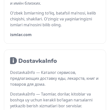
и имён близких.
O‘zbek Ismlarning to‘liq, batafsil ma’nosi, kelib
chiqishi, shakllari. O‘zingiz va yaqinlaringizni
ismlari ma’nosini bilib oling.
ismlar.com
DostavkaInfo — Каталог сервисов,
предлагающих доставку еды, лекарств, книг и
товаров для дома.
DostavkaInfo — Taomlar, dorilar, kitoblar va
boshqa uy uchun kerakli bo‘lagan narsalarni
yetkazib berish xizmatlari bor servislar.