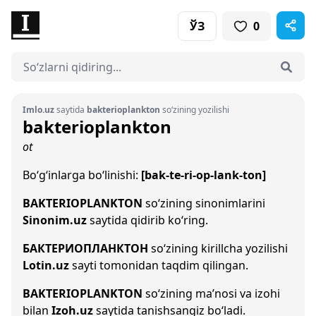
ЎЗ
0
Imlo.uz
saytida
bakterioplankton
so‘zining yozilishi
bakterioplankton
ot
Bo‘g‘inlarga bo‘linishi:
[bak-te-ri-op-lank-ton]
BAKTERIOPLANKTON
so‘zining sinonimlarini
Sinonim.uz
saytida qidirib ko‘ring.
БАКТЕРИОПЛАНКТОН
so‘zining kirillcha yozilishi
Lotin.uz
sayti tomonidan taqdim qilingan.
BAKTERIOPLANKTON
so‘zining ma’nosi va izohi
bilan
Izoh.uz
saytida tanishsangiz bo‘ladi.