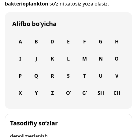
bakterioplankton
so‘zini xatosiz yoza olasiz.
Alifbo bo‘yicha
A
B
D
E
F
G
H
I
J
K
L
M
N
O
P
Q
R
S
T
U
V
X
Y
Z
O‘
G‘
SH
CH
Tasodifiy so‘zlar
depolimerlanish