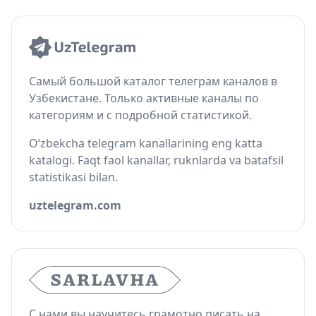
Самый большой каталог телеграм каналов в
Узбекистане. Только активные каналы по
категориям и с подробной статистикой.
O‘zbekcha telegram kanallarining eng katta
katalogi. Faqt faol kanallar, ruknlarda va batafsil
statistikasi bilan.
uztelegram.com
С нами вы научитесь грамотно писать на