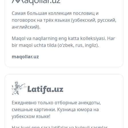
Самая большая коллекция пословиц и
поговорок на трёх языках (узбекский, русский,
английский).
Maqol va naqllarning eng katta kolleksiyasi. Har
bir maqol uchta tilda (o‘zbek, rus, ingliz).
maqollar.uz
Ежедневно только отборные анекдоты,
смешные картинки. Кузница юмора на
узбекском языке!
Har kuni eng sara latifalar va kulguli rasmlar.