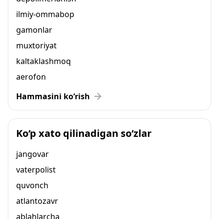
ilmiy-ommabop
gamonlar
muxtoriyat
kaltaklashmoq
aerofon
Hammasini ko‘rish
Ko‘p xato qilinadigan so‘zlar
jangovar
vaterpolist
quvonch
atlantozavr
ablahlarcha