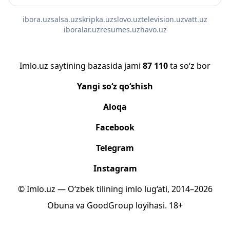
ibora.uz
salsa.uz
skripka.uz
slovo.uz
television.uz
vatt.uz
iboralar.uz
resumes.uz
havo.uz
Imlo.uz saytining bazasida jami
87 110
ta so‘z bor
Yangi so‘z qo‘shish
Aloqa
Facebook
Telegram
Instagram
© Imlo.uz — O‘zbek tilining imlo lug‘ati, 2014–2026
Obuna
va
GoodGroup
loyihasi.
18+