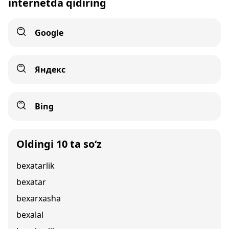
internetda qidiring
Google
Яндекс
Bing
Oldingi 10 ta so‘z
bexatarlik
bexatar
bexarxasha
bexalal