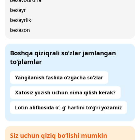
bexavotirona
bexayr
bexayrlik
bexazon
Boshqa qiziqrali so‘zlar jamlangan
to‘plamlar
Yangilanish faslida o‘zgacha so‘zlar
Xatosiz yozish uchun nima qilish kerak?
Lotin alifbosida o‘, g‘ harfini to‘g‘ri yozamiz
Siz uchun qiziq bo‘lishi mumkin