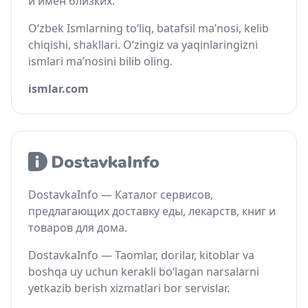
и имён близких.
O‘zbek Ismlarning to‘liq, batafsil ma’nosi, kelib
chiqishi, shakllari. O‘zingiz va yaqinlaringizni
ismlari ma’nosini bilib oling.
ismlar.com
DostavkaInfo — Каталог сервисов,
предлагающих доставку еды, лекарств, книг и
товаров для дома.
DostavkaInfo — Taomlar, dorilar, kitoblar va
boshqa uy uchun kerakli bo‘lagan narsalarni
yetkazib berish xizmatlari bor servislar.