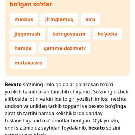
bo‘lgan so‘zlar
maxsus
jiringlamoq
xo‘p
jiqqamush
laringospazm
bo‘yicha
hamda
gamma-dozimetr
mutaxassis
Bexato
so‘zining imlo qoidalariga asosan to‘g‘ri
yozilish tasnifi bilan tanishib chiqamiz. So‘zning o‘zbek
alifbosida lotin va kirillda to‘g‘ri yozilish imlosi, nechta
undosh va unlidan tarkib topgani va bexato bo‘g‘inga
ajratish tartibi hamda kelishiklarda qanday
tuslanishiga oid ma’lumotlar berilgan. O‘ylaymizki,
endi siz
Imlo.uz
saytidan foydalanib,
bexato
so‘zini