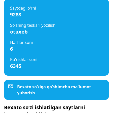
Saytdagi o‘rni
9288
So‘zning teskari yozilishi
otaxeb
Harflar soni
6
Ko‘rishlar soni
6345
Bexato so‘ziga qo‘shimcha ma'lumot
yuborish
Bexato so‘zi ishlatilgan saytlarni