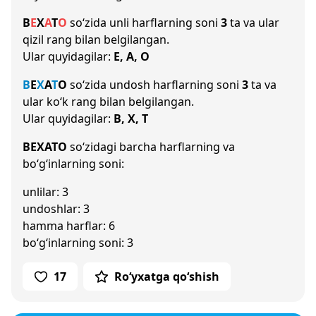
B
E
X
A
T
O
so‘zida unli harflarning soni
3
ta va ular
qizil rang bilan belgilangan.
Ular quyidagilar:
E, A, O
B
E
X
A
T
O
so‘zida undosh harflarning soni
3
ta va
ular ko‘k rang bilan belgilangan.
Ular quyidagilar:
B, X, T
BEXATO
so‘zidagi barcha harflarning va
bo‘g‘inlarning soni:
unlilar: 3
undoshlar: 3
hamma harflar: 6
bo‘g‘inlarning soni: 3
17
Ro‘yxatga qo‘shish