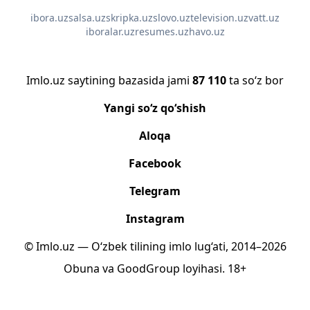
ibora.uz
salsa.uz
skripka.uz
slovo.uz
television.uz
vatt.uz
iboralar.uz
resumes.uz
havo.uz
Imlo.uz saytining bazasida jami
87 110
ta so‘z bor
Yangi so‘z qo‘shish
Aloqa
Facebook
Telegram
Instagram
© Imlo.uz — O‘zbek tilining imlo lug‘ati, 2014–2026
Obuna
va
GoodGroup
loyihasi.
18+