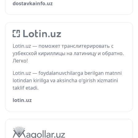
dostavkainfo.uz
Lotin.uz — поможет транслитерировать с
узбекской кириллицы на латиницу и обратно.
Легко!
Lotin.uz — foydalanuvchilarga berilgan matnni
lotindan kirillga va aksincha o‘girish xizmatini
taklif etadi.
lotin.uz