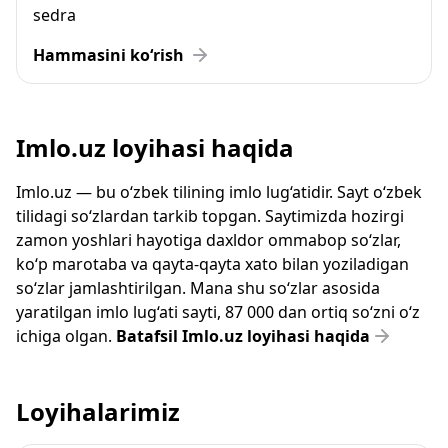
sedra
Hammasini ko‘rish
Imlo.uz loyihasi haqida
Imlo.uz — bu o‘zbek tilining imlo lug‘atidir. Sayt o‘zbek
tilidagi so‘zlardan tarkib topgan. Saytimizda hozirgi
zamon yoshlari hayotiga daxldor ommabop so‘zlar,
ko‘p marotaba va qayta-qayta xato bilan yoziladigan
so‘zlar jamlashtirilgan. Mana shu so‘zlar asosida
yaratilgan imlo lug‘ati sayti, 87 000 dan ortiq so‘zni o‘z
ichiga olgan.
Batafsil Imlo.uz loyihasi haqida
Loyihalarimiz