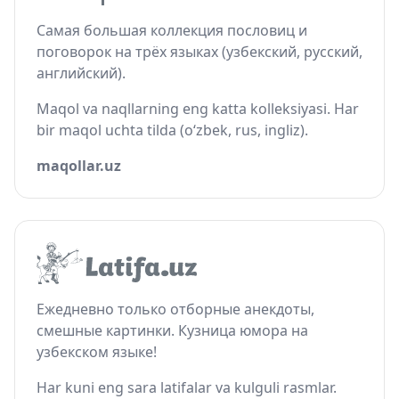
Самая большая коллекция пословиц и
поговорок на трёх языках (узбекский, русский,
английский).
Maqol va naqllarning eng katta kolleksiyasi. Har
bir maqol uchta tilda (o‘zbek, rus, ingliz).
maqollar.uz
Ежедневно только отборные анекдоты,
смешные картинки. Кузница юмора на
узбекском языке!
Har kuni eng sara latifalar va kulguli rasmlar.