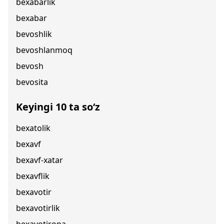
bexabarlik
bexabar
bevoshlik
bevoshlanmoq
bevosh
bevosita
Keyingi 10 ta so‘z
bexatolik
bexavf
bexavf-xatar
bexavflik
bexavotir
bexavotirlik