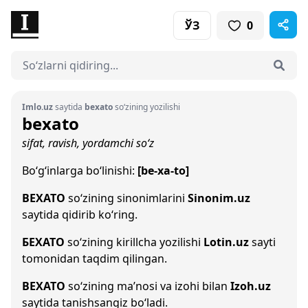
ЎЗ
0
Imlo.uz
saytida
bexato
so‘zining yozilishi
bexato
sifat, ravish, yordamchi so‘z
Bo‘g‘inlarga bo‘linishi:
[be-xa-to]
BEXATO
so‘zining sinonimlarini
Sinonim.uz
saytida qidirib ko‘ring.
БЕХАТО
so‘zining kirillcha yozilishi
Lotin.uz
sayti
tomonidan taqdim qilingan.
BEXATO
so‘zining ma’nosi va izohi bilan
Izoh.uz
saytida tanishsangiz bo‘ladi.