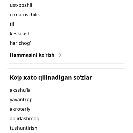
ust-boshli
o‘rnatuvchilik
til
keskilash
har chog‘
Hammasini ko‘rish
Ko‘p xato qilinadigan so‘zlar
aksshu’la
yavantrop
akroteriy
abjirlashmoq
tushuntirish