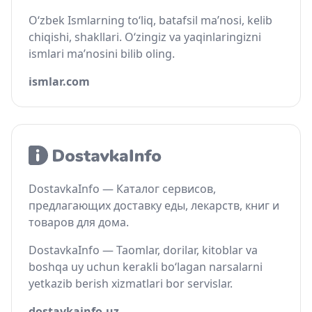
O‘zbek Ismlarning to‘liq, batafsil ma’nosi, kelib
chiqishi, shakllari. O‘zingiz va yaqinlaringizni
ismlari ma’nosini bilib oling.
ismlar.com
DostavkaInfo — Каталог сервисов,
предлагающих доставку еды, лекарств, книг и
товаров для дома.
DostavkaInfo — Taomlar, dorilar, kitoblar va
boshqa uy uchun kerakli bo‘lagan narsalarni
yetkazib berish xizmatlari bor servislar.
dostavkainfo.uz