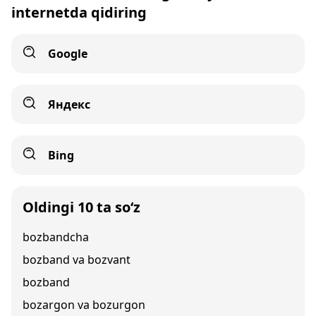
internetda qidiring
Google
Яндекс
Bing
Oldingi 10 ta so‘z
bozbandcha
bozband va bozvant
bozband
bozargon va bozurgon