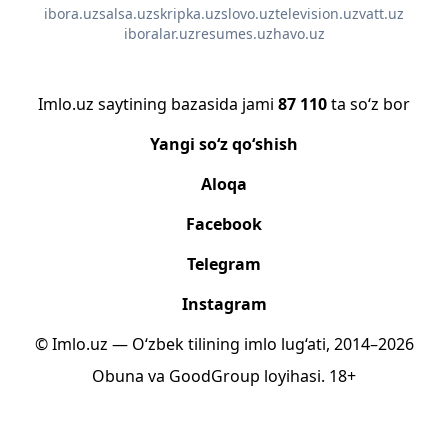
ibora.uz
salsa.uz
skripka.uz
slovo.uz
television.uz
vatt.uz
iboralar.uz
resumes.uz
havo.uz
Imlo.uz saytining bazasida jami
87 110
ta so‘z bor
Yangi so‘z qo‘shish
Aloqa
Facebook
Telegram
Instagram
© Imlo.uz — O‘zbek tilining imlo lug‘ati, 2014–2026
Obuna
va
GoodGroup
loyihasi.
18+