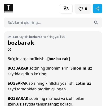
ЎЗ
0
Imlo.uz
saytida
bozbarak
so‘zining yozilishi
bozbarak
ot
Bo‘g‘inlarga bo‘linishi:
[boz-ba-rak]
BOZBARAK
so‘zining sinonimlarini
Sinonim.uz
saytida qidirib ko‘ring.
БОЗБАРАК
so‘zining kirillcha yozilishi
Lotin.uz
sayti tomonidan taqdim qilingan.
BOZBARAK
so‘zining ma’nosi va izohi bilan
Izoh.uz
saytida tanishsangiz bo‘ladi.