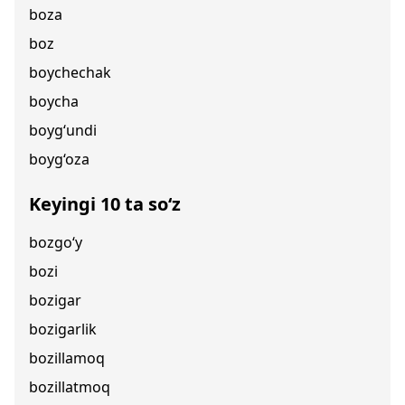
boza
boz
boychechak
boycha
boyg‘undi
boyg‘oza
Keyingi 10 ta so‘z
bozgo‘y
bozi
bozigar
bozigarlik
bozillamoq
bozillatmoq