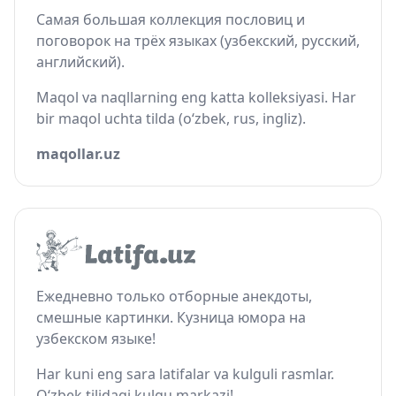
Самая большая коллекция пословиц и
поговорок на трёх языках (узбекский, русский,
английский).
Maqol va naqllarning eng katta kolleksiyasi. Har
bir maqol uchta tilda (o‘zbek, rus, ingliz).
maqollar.uz
Ежедневно только отборные анекдоты,
смешные картинки. Кузница юмора на
узбекском языке!
Har kuni eng sara latifalar va kulguli rasmlar.
O‘zbek tilidagi kulgu markazi!