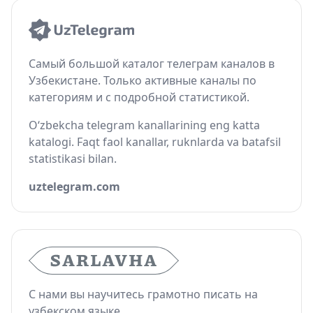
Самый большой каталог телеграм каналов в
Узбекистане. Только активные каналы по
категориям и с подробной статистикой.
O‘zbekcha telegram kanallarining eng katta
katalogi. Faqt faol kanallar, ruknlarda va batafsil
statistikasi bilan.
uztelegram.com
С нами вы научитесь грамотно писать на
узбекском языке.