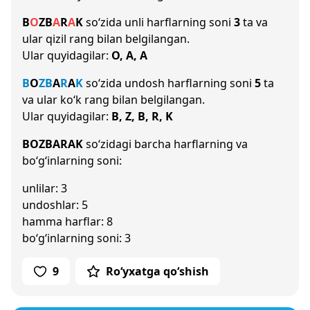
B
O
Z
B
A
R
A
K
so‘zida unli harflarning soni
3
ta va
ular qizil rang bilan belgilangan.
Ular quyidagilar:
O, A, A
B
O
Z
B
A
R
A
K
so‘zida undosh harflarning soni
5
ta
va ular ko‘k rang bilan belgilangan.
Ular quyidagilar:
B, Z, B, R, K
BOZBARAK
so‘zidagi barcha harflarning va
bo‘g‘inlarning soni:
unlilar: 3
undoshlar: 5
hamma harflar: 8
bo‘g‘inlarning soni: 3
9
Ro‘yxatga qo‘shish