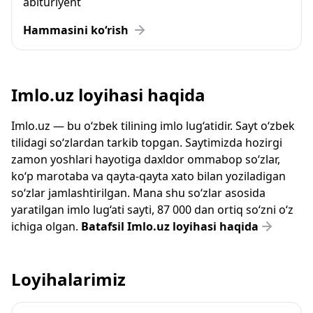
abituriyent
Hammasini ko‘rish
Imlo.uz loyihasi haqida
Imlo.uz — bu o‘zbek tilining imlo lug‘atidir. Sayt o‘zbek
tilidagi so‘zlardan tarkib topgan. Saytimizda hozirgi
zamon yoshlari hayotiga daxldor ommabop so‘zlar,
ko‘p marotaba va qayta-qayta xato bilan yoziladigan
so‘zlar jamlashtirilgan. Mana shu so‘zlar asosida
yaratilgan imlo lug‘ati sayti, 87 000 dan ortiq so‘zni o‘z
ichiga olgan.
Batafsil Imlo.uz loyihasi haqida
Loyihalarimiz