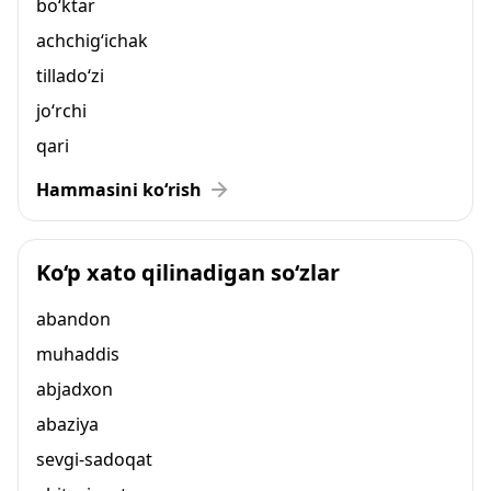
bo‘ktar
achchig‘ichak
tillado‘zi
jo‘rchi
qari
Hammasini ko‘rish
Ko‘p xato qilinadigan so‘zlar
abandon
muhaddis
abjadxon
abaziya
sevgi-sadoqat