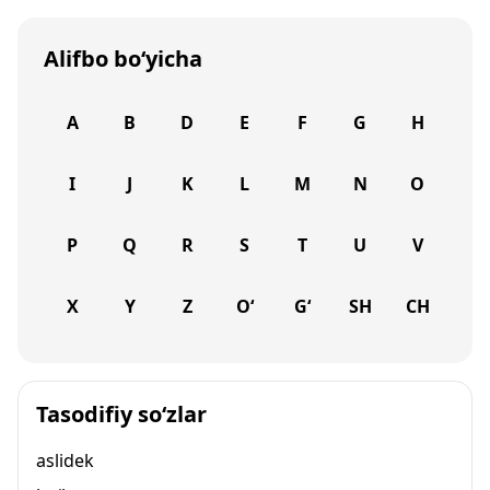
Alifbo bo‘yicha
A
B
D
E
F
G
H
I
J
K
L
M
N
O
P
Q
R
S
T
U
V
X
Y
Z
O‘
G‘
SH
CH
Tasodifiy so‘zlar
aslidek