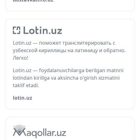
Lotin.uz — поможет транслитерировать с
узбекской кириллицы на латиницу и обратно.
Легко!
Lotin.uz — foydalanuvchilarga berilgan matnni
lotindan kirillga va aksincha o‘girish xizmatini
taklif etadi.
lotin.uz