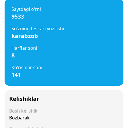
Saytdagi o‘rni
9533
So‘zning teskari yozilishi
karabzob
Harflar soni
8
Ko‘rishlar soni
141
Kelishiklar
Bosh kelishik
Bozbarak