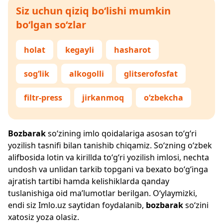
Siz uchun qiziq bo‘lishi mumkin
bo‘lgan so‘zlar
holat
kegayli
hasharot
sog‘lik
alkogolli
glitserofosfat
filtr-press
jirkanmoq
o‘zbekcha
Bozbarak
so‘zining imlo qoidalariga asosan to‘g‘ri
yozilish tasnifi bilan tanishib chiqamiz. So‘zning o‘zbek
alifbosida lotin va kirillda to‘g‘ri yozilish imlosi, nechta
undosh va unlidan tarkib topgani va bexato bo‘g‘inga
ajratish tartibi hamda kelishiklarda qanday
tuslanishiga oid ma’lumotlar berilgan. O‘ylaymizki,
endi siz
Imlo.uz
saytidan foydalanib,
bozbarak
so‘zini
xatosiz yoza olasiz.